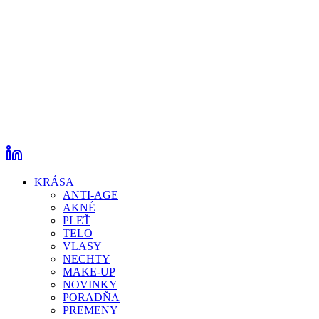
KRÁSA
ANTI-AGE
AKNÉ
PLEŤ
TELO
VLASY
NECHTY
MAKE-UP
NOVINKY
PORADŇA
PREMENY