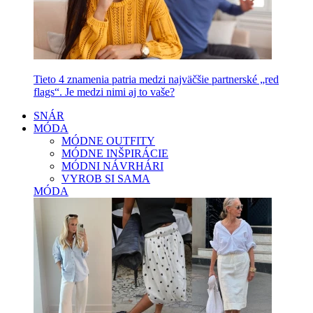
Tieto 4 znamenia patria medzi najväčšie partnerské „red
flags“. Je medzi nimi aj to vaše?
SNÁR
MÓDA
MÓDNE OUTFITY
MÓDNE INŠPIRÁCIE
MÓDNI NÁVRHÁRI
VYROB SI SAMA
MÓDA