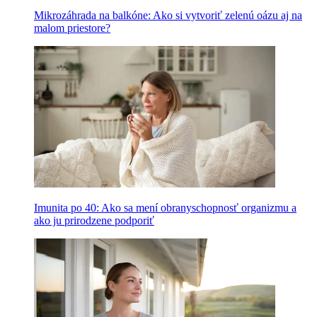
Mikrozáhrada na balkóne: Ako si vytvoriť zelenú oázu aj na
malom priestore?
Imunita po 40: Ako sa mení obranyschopnosť organizmu a
ako ju prirodzene podporiť