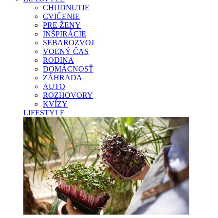
CHUDNUTIE
CVIČENIE
PRE ŽENY
INŠPIRÁCIE
SEBAROZVOJ
VOĽNÝ ČAS
RODINA
DOMÁCNOSŤ
ZÁHRADA
AUTO
ROZHOVORY
KVÍZY
LIFESTYLE