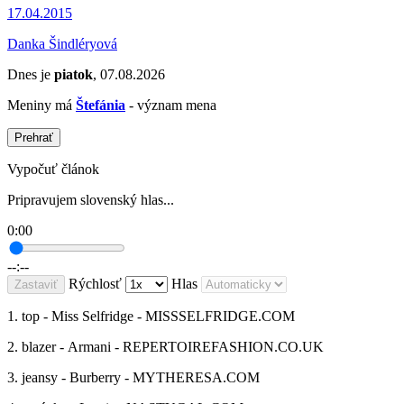
17.04.2015
Danka Šindléryová
Dnes je
piatok
, 07.08.2026
Meniny má
Štefánia
- význam mena
Prehrať
Vypočuť článok
Pripravujem slovenský hlas...
0:00
--:--
Rýchlosť
Hlas
Zastaviť
1. top - Miss Selfridge - MISSSELFRIDGE.COM
2. blazer - Armani - REPERTOIREFASHION.CO.UK
3. jeansy - Burberry - MYTHERESA.COM