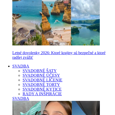
Letné dovolenky 2026: Ktoré krajiny sú bezpečné a ktoré
radšej zvážiť
SVADBA
SVADOBNÉ ŠATY
SVADOBNÉ ÚČESY
SVADOBNÉ LÍČENIE
SVADOBNÉ TORTY
SVADOBNÉ KYTICE
RADY A INŠPIRÁCIE
SVADBA