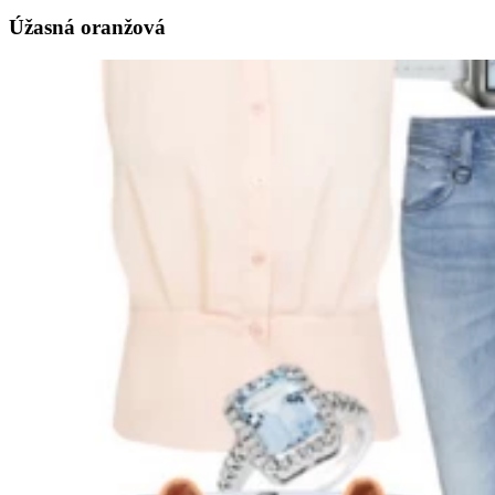
Úžasná oranžová