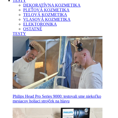
TESTY
DEKORATÍVNA KOZMETIKA
PLEŤOVÁ KOZMETIKA
TELOVÁ KOZMETIKA
VLASOVÁ KOZMETIKA
ELEKTORONIKA
OSTATNÉ
TESTY
Philips Head Pro Series 9000: testovali sme niekoľko
mesiacov holiaci strojček na hlavu