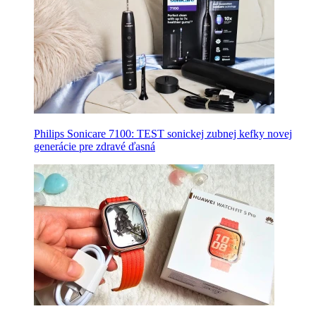
Philips Sonicare 7100: TEST sonickej zubnej kefky novej
generácie pre zdravé ďasná