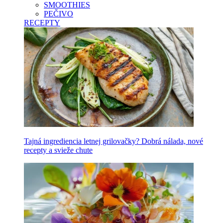
SMOOTHIES
PEČIVO
RECEPTY
Tajná ingrediencia letnej grilovačky? Dobrá nálada, nové
recepty a svieže chute