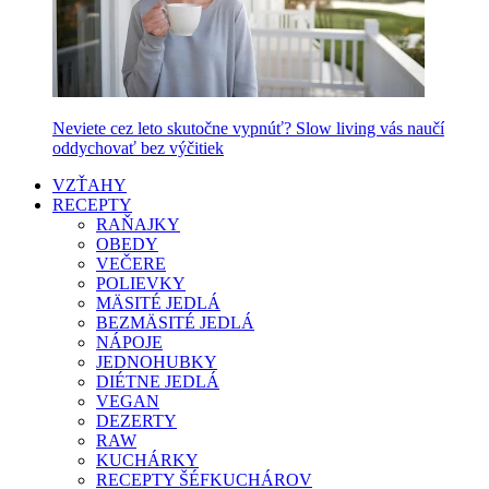
Neviete cez leto skutočne vypnúť? Slow living vás naučí
oddychovať bez výčitiek
VZŤAHY
RECEPTY
RAŇAJKY
OBEDY
VEČERE
POLIEVKY
MÄSITÉ JEDLÁ
BEZMÄSITÉ JEDLÁ
NÁPOJE
JEDNOHUBKY
DIÉTNE JEDLÁ
VEGAN
DEZERTY
RAW
KUCHÁRKY
RECEPTY ŠÉFKUCHÁROV