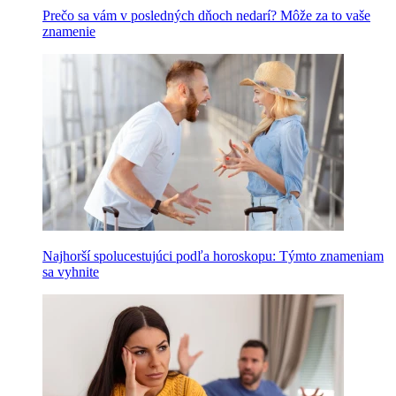
Prečo sa vám v posledných dňoch nedarí? Môže za to vaše
znamenie
Najhorší spolucestujúci podľa horoskopu: Týmto znameniam
sa vyhnite