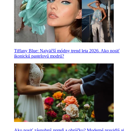
Tiffany Blue: Najväčší módny trend leta 2026. Ako nosiť
ikonickú pastelovú modrú?
Ako nosiť zásnubný prsteň a obrúčku? Moderné pravidlá aj