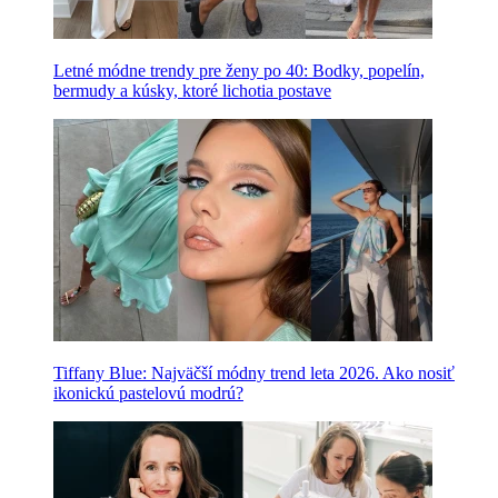
Letné módne trendy pre ženy po 40: Bodky, popelín,
bermudy a kúsky, ktoré lichotia postave
Tiffany Blue: Najväčší módny trend leta 2026. Ako nosiť
ikonickú pastelovú modrú?