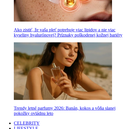
Ako zistiť, že vaša pleť potrebuje viac lipidov a nie viac
kyseliny hyalurónovej? Príznaky poškodenej kožnej bariéry
Trendy letné parfumy 2026: Banán, kokos a vôňa slanej
pokožky ovládnu leto
CELEBRITY
LIFESTYLE