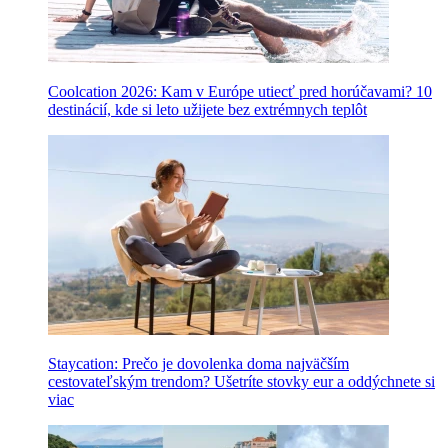
Coolcation 2026: Kam v Európe utiecť pred horúčavami? 10
destinácií, kde si leto užijete bez extrémnych teplôt
Staycation: Prečo je dovolenka doma najväčším
cestovateľským trendom? Ušetríte stovky eur a oddýchnete si
viac