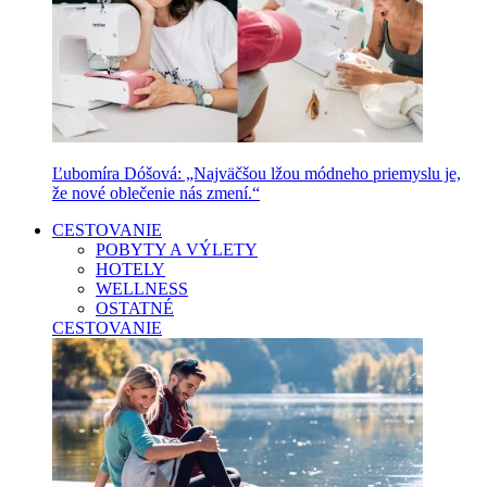
Ľubomíra Dóšová: „Najväčšou lžou módneho priemyslu je,
že nové oblečenie nás zmení.“
CESTOVANIE
POBYTY A VÝLETY
HOTELY
WELLNESS
OSTATNÉ
CESTOVANIE