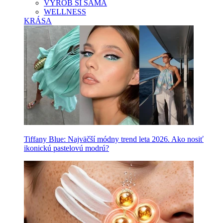
VYROB SI SAMA
WELLNESS
KRÁSA
Tiffany Blue: Najväčší módny trend leta 2026. Ako nosiť
ikonickú pastelovú modrú?