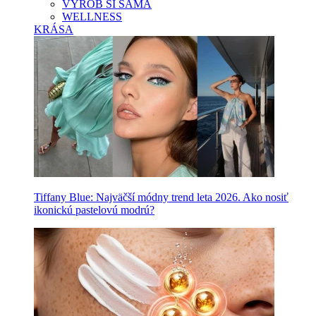
VYROB SI SAMA
WELLNESS
KRÁSA
Tiffany Blue: Najväčší módny trend leta 2026. Ako nosiť
ikonickú pastelovú modrú?