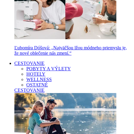
Ľubomíra Dóšová: „Najväčšou lžou módneho priemyslu je,
že nové oblečenie nás zmení.“
CESTOVANIE
POBYTY A VÝLETY
HOTELY
WELLNESS
OSTATNÉ
CESTOVANIE