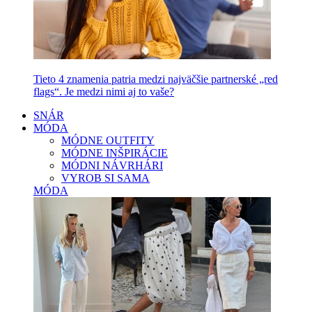
Tieto 4 znamenia patria medzi najväčšie partnerské „red
flags“. Je medzi nimi aj to vaše?
SNÁR
MÓDA
MÓDNE OUTFITY
MÓDNE INŠPIRÁCIE
MÓDNI NÁVRHÁRI
VYROB SI SAMA
MÓDA