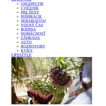
CHUDNUTIE
CVIČENIE
PRE ŽENY
INŠPIRÁCIE
SEBAROZVOJ
VOĽNÝ ČAS
RODINA
DOMÁCNOSŤ
ZÁHRADA
AUTO
ROZHOVORY
KVÍZY
LIFESTYLE