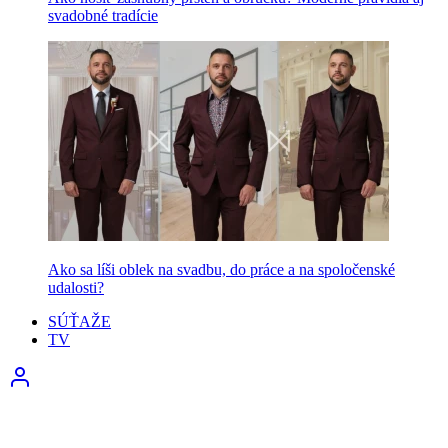
svadobné tradície
Ako sa líši oblek na svadbu, do práce a na spoločenské
udalosti?
SÚŤAŽE
TV