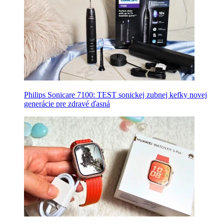
Philips Sonicare 7100: TEST sonickej zubnej kefky novej
generácie pre zdravé ďasná