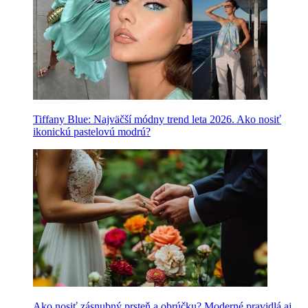
Tiffany Blue: Najväčší módny trend leta 2026. Ako nosiť
ikonickú pastelovú modrú?
Ako nosiť zásnubný prsteň a obrúčku? Moderné pravidlá aj