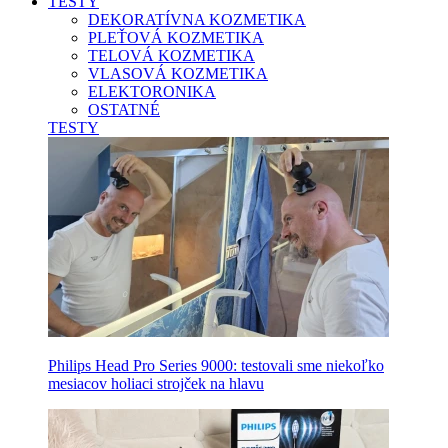
TESTY
DEKORATÍVNA KOZMETIKA
PLEŤOVÁ KOZMETIKA
TELOVÁ KOZMETIKA
VLASOVÁ KOZMETIKA
ELEKTORONIKA
OSTATNÉ
TESTY
Philips Head Pro Series 9000: testovali sme niekoľko
mesiacov holiaci strojček na hlavu