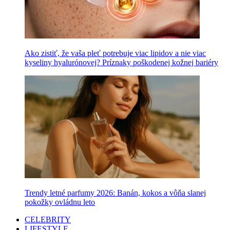
Ako zistiť, že vaša pleť potrebuje viac lipidov a nie viac
kyseliny hyalurónovej? Príznaky poškodenej kožnej bariéry
Trendy letné parfumy 2026: Banán, kokos a vôňa slanej
pokožky ovládnu leto
CELEBRITY
LIFESTYLE