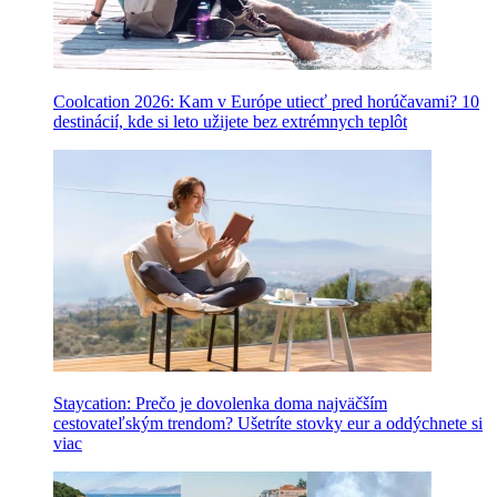
Coolcation 2026: Kam v Európe utiecť pred horúčavami? 10
destinácií, kde si leto užijete bez extrémnych teplôt
Staycation: Prečo je dovolenka doma najväčším
cestovateľským trendom? Ušetríte stovky eur a oddýchnete si
viac