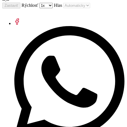
Rýchlosť
Hlas
Zastaviť