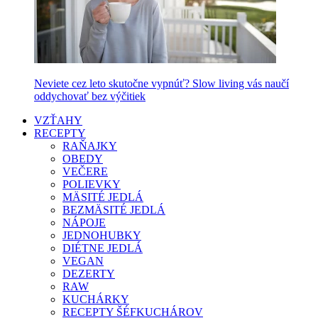
Neviete cez leto skutočne vypnúť? Slow living vás naučí
oddychovať bez výčitiek
VZŤAHY
RECEPTY
RAŇAJKY
OBEDY
VEČERE
POLIEVKY
MÄSITÉ JEDLÁ
BEZMÄSITÉ JEDLÁ
NÁPOJE
JEDNOHUBKY
DIÉTNE JEDLÁ
VEGAN
DEZERTY
RAW
KUCHÁRKY
RECEPTY ŠÉFKUCHÁROV