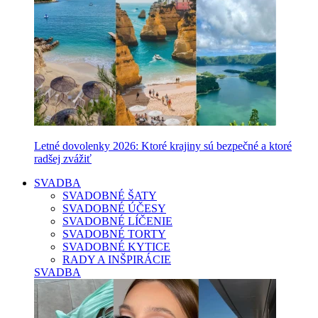
Letné dovolenky 2026: Ktoré krajiny sú bezpečné a ktoré
radšej zvážiť
SVADBA
SVADOBNÉ ŠATY
SVADOBNÉ ÚČESY
SVADOBNÉ LÍČENIE
SVADOBNÉ TORTY
SVADOBNÉ KYTICE
RADY A INŠPIRÁCIE
SVADBA