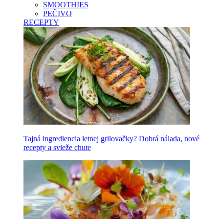
SMOOTHIES
PEČIVO
RECEPTY
Tajná ingrediencia letnej grilovačky? Dobrá nálada, nové
recepty a svieže chute