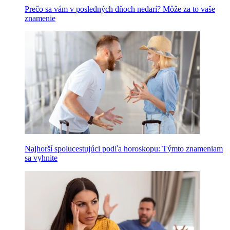
Prečo sa vám v posledných dňoch nedarí? Môže za to vaše
znamenie
Najhorší spolucestujúci podľa horoskopu: Týmto znameniam
sa vyhnite