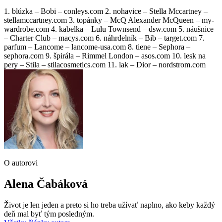
1. blúzka – Bobi – conleys.com 2. nohavice – Stella Mccartney –
stellamccartney.com 3. topánky – McQ Alexander McQueen – my-
wardrobe.com 4. kabelka – Lulu Townsend – dsw.com 5. náušnice
– Charter Club – macys.com 6. náhrdelník – Bib – target.com 7.
parfum – Lancome – lancome-usa.com 8. tiene – Sephora –
sephora.com 9. špirála – Rimmel London – asos.com 10. lesk na
pery – Stila – stilacosmetics.com 11. lak – Dior – nordstrom.com
O autorovi
Alena Čabáková
Život je len jeden a preto si ho treba užívať naplno, ako keby každý
deň mal byť tým posledným.