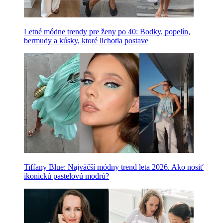
Letné módne trendy pre ženy po 40: Bodky, popelín,
bermudy a kúsky, ktoré lichotia postave
Tiffany Blue: Najväčší módny trend leta 2026. Ako nosiť
ikonickú pastelovú modrú?