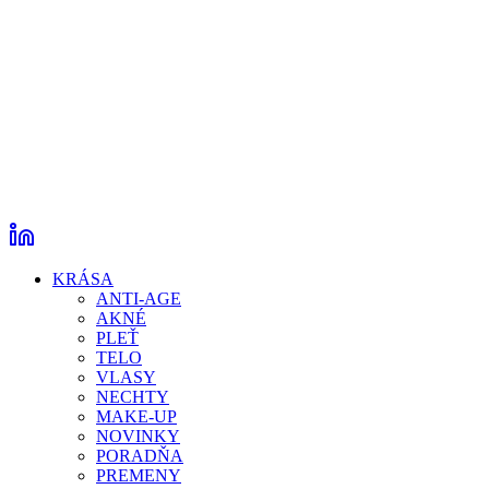
KRÁSA
ANTI-AGE
AKNÉ
PLEŤ
TELO
VLASY
NECHTY
MAKE-UP
NOVINKY
PORADŇA
PREMENY