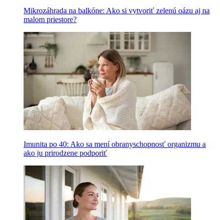
Mikrozáhrada na balkóne: Ako si vytvoriť zelenú oázu aj na
malom priestore?
Imunita po 40: Ako sa mení obranyschopnosť organizmu a
ako ju prirodzene podporiť