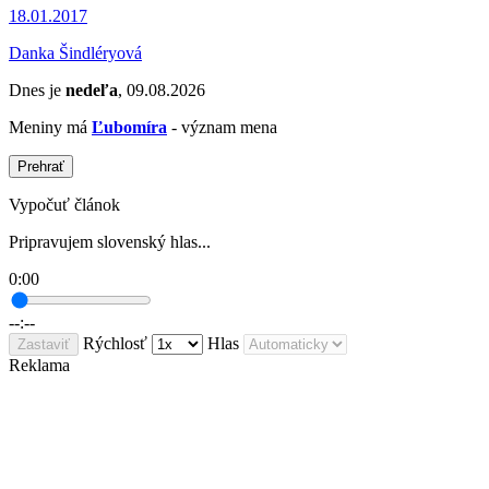
18.01.2017
Danka Šindléryová
Dnes je
nedeľa
, 09.08.2026
Meniny má
Ľubomíra
- význam mena
Prehrať
Vypočuť článok
Pripravujem slovenský hlas...
0:00
--:--
Rýchlosť
Hlas
Zastaviť
Reklama