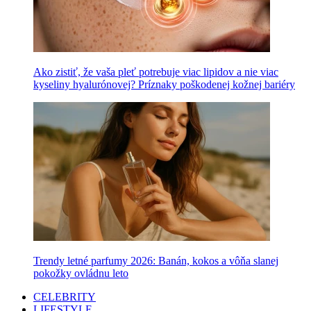
Ako zistiť, že vaša pleť potrebuje viac lipidov a nie viac
kyseliny hyalurónovej? Príznaky poškodenej kožnej bariéry
Trendy letné parfumy 2026: Banán, kokos a vôňa slanej
pokožky ovládnu leto
CELEBRITY
LIFESTYLE