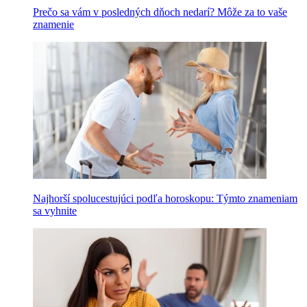
Prečo sa vám v posledných dňoch nedarí? Môže za to vaše
znamenie
Najhorší spolucestujúci podľa horoskopu: Týmto znameniam
sa vyhnite