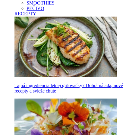
SMOOTHIES
PEČIVO
RECEPTY
Tajná ingrediencia letnej grilovačky? Dobrá nálada, nové
recepty a svieže chute