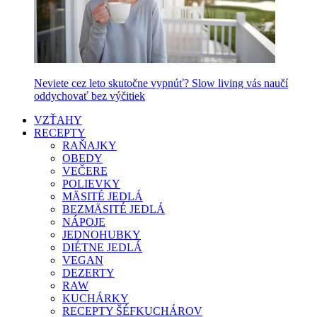
Neviete cez leto skutočne vypnúť? Slow living vás naučí
oddychovať bez výčitiek
VZŤAHY
RECEPTY
RAŇAJKY
OBEDY
VEČERE
POLIEVKY
MÄSITÉ JEDLÁ
BEZMÄSITÉ JEDLÁ
NÁPOJE
JEDNOHUBKY
DIÉTNE JEDLÁ
VEGAN
DEZERTY
RAW
KUCHÁRKY
RECEPTY ŠÉFKUCHÁROV