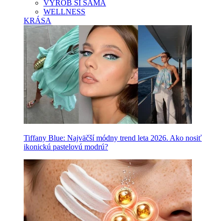
VYROB SI SAMA
WELLNESS
KRÁSA
Tiffany Blue: Najväčší módny trend leta 2026. Ako nosiť
ikonickú pastelovú modrú?