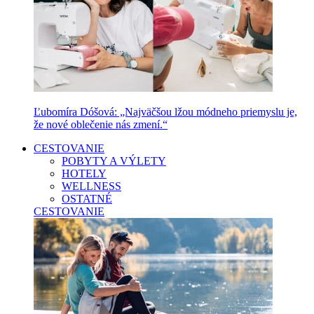
Ľubomíra Dóšová: „Najväčšou lžou módneho priemyslu je,
že nové oblečenie nás zmení.“
CESTOVANIE
POBYTY A VÝLETY
HOTELY
WELLNESS
OSTATNÉ
CESTOVANIE