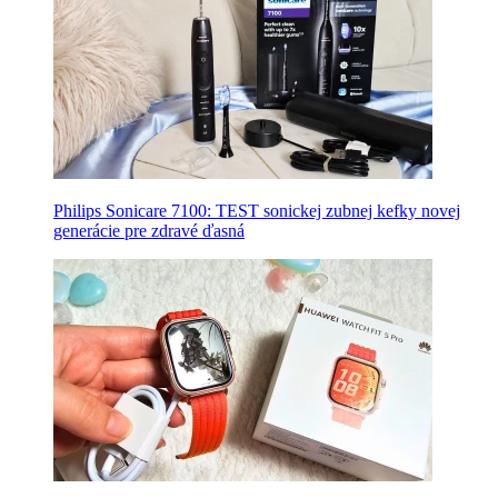
Philips Sonicare 7100: TEST sonickej zubnej kefky novej
generácie pre zdravé ďasná