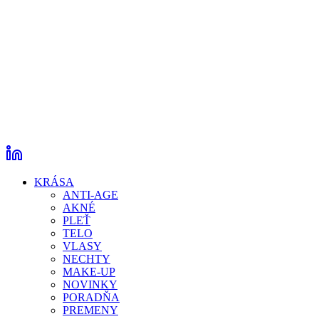
KRÁSA
ANTI-AGE
AKNÉ
PLEŤ
TELO
VLASY
NECHTY
MAKE-UP
NOVINKY
PORADŇA
PREMENY