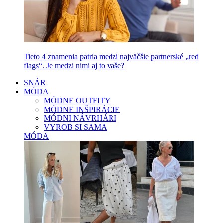
Tieto 4 znamenia patria medzi najväčšie partnerské „red
flags“. Je medzi nimi aj to vaše?
SNÁR
MÓDA
MÓDNE OUTFITY
MÓDNE INŠPIRÁCIE
MÓDNI NÁVRHÁRI
VYROB SI SAMA
MÓDA