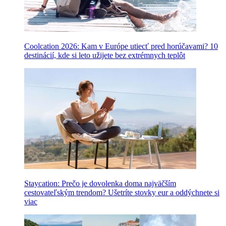
Coolcation 2026: Kam v Európe utiecť pred horúčavami? 10
destinácií, kde si leto užijete bez extrémnych teplôt
Staycation: Prečo je dovolenka doma najväčším
cestovateľským trendom? Ušetríte stovky eur a oddýchnete si
viac