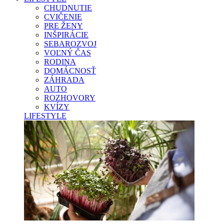
CHUDNUTIE
CVIČENIE
PRE ŽENY
INŠPIRÁCIE
SEBAROZVOJ
VOĽNÝ ČAS
RODINA
DOMÁCNOSŤ
ZÁHRADA
AUTO
ROZHOVORY
KVÍZY
LIFESTYLE