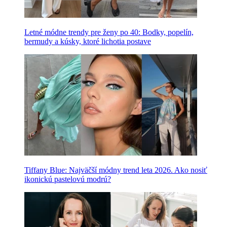
Letné módne trendy pre ženy po 40: Bodky, popelín,
bermudy a kúsky, ktoré lichotia postave
Tiffany Blue: Najväčší módny trend leta 2026. Ako nosiť
ikonickú pastelovú modrú?