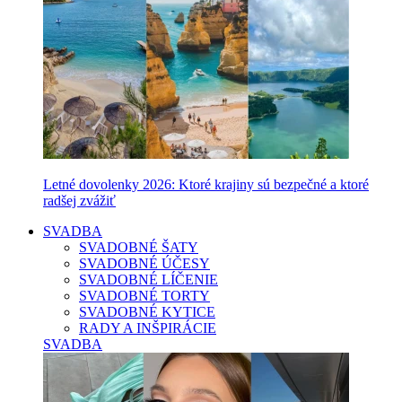
Letné dovolenky 2026: Ktoré krajiny sú bezpečné a ktoré
radšej zvážiť
SVADBA
SVADOBNÉ ŠATY
SVADOBNÉ ÚČESY
SVADOBNÉ LÍČENIE
SVADOBNÉ TORTY
SVADOBNÉ KYTICE
RADY A INŠPIRÁCIE
SVADBA