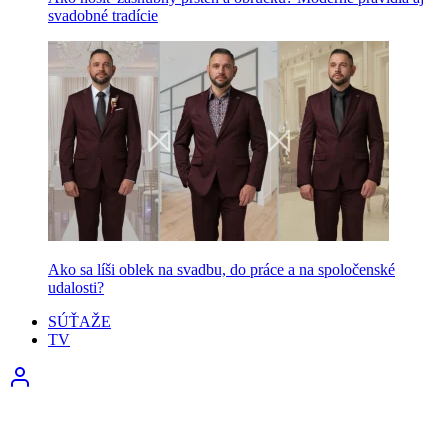
svadobné tradície
Ako sa líši oblek na svadbu, do práce a na spoločenské
udalosti?
SÚŤAŽE
TV