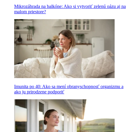
Mikrozáhrada na balkóne: Ako si vytvoriť zelenú oázu aj na
malom priestore?
Imunita po 40: Ako sa mení obranyschopnosť organizmu a
ako ju prirodzene podporiť