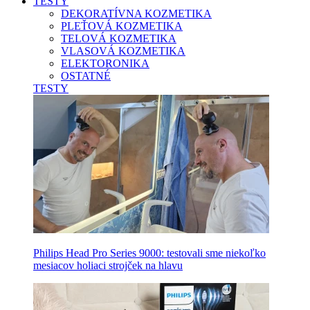
TESTY
DEKORATÍVNA KOZMETIKA
PLEŤOVÁ KOZMETIKA
TELOVÁ KOZMETIKA
VLASOVÁ KOZMETIKA
ELEKTORONIKA
OSTATNÉ
TESTY
Philips Head Pro Series 9000: testovali sme niekoľko
mesiacov holiaci strojček na hlavu