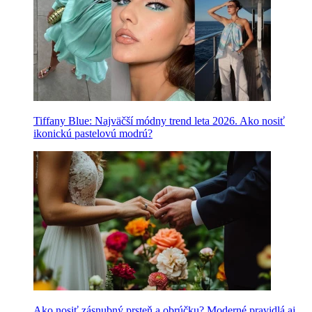
Tiffany Blue: Najväčší módny trend leta 2026. Ako nosiť
ikonickú pastelovú modrú?
Ako nosiť zásnubný prsteň a obrúčku? Moderné pravidlá aj