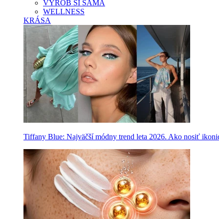
VYROB SI SAMA
WELLNESS
KRÁSA
Tiffany Blue: Najväčší módny trend leta 2026. Ako nosiť ikon