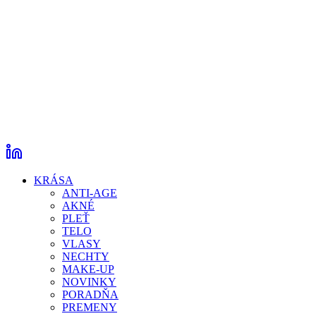
KRÁSA
ANTI-AGE
AKNÉ
PLEŤ
TELO
VLASY
NECHTY
MAKE-UP
NOVINKY
PORADŇA
PREMENY