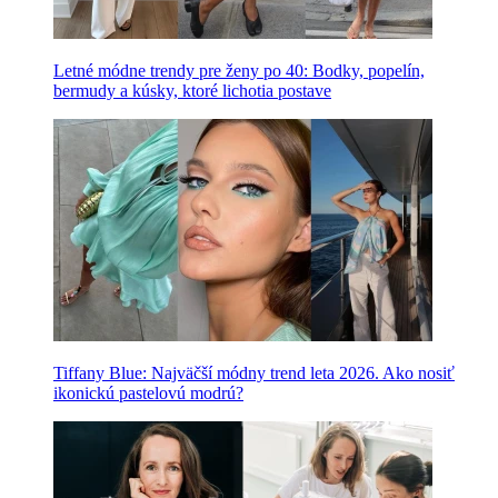
Letné módne trendy pre ženy po 40: Bodky, popelín,
bermudy a kúsky, ktoré lichotia postave
Tiffany Blue: Najväčší módny trend leta 2026. Ako nosiť
ikonickú pastelovú modrú?