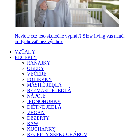
Neviete cez leto skutočne vypnúť? Slow living vás naučí
oddychovať bez výčitiek
VZŤAHY
RECEPTY
RAŇAJKY
OBEDY
VEČERE
POLIEVKY
MÄSITÉ JEDLÁ
BEZMÄSITÉ JEDLÁ
NÁPOJE
JEDNOHUBKY
DIÉTNE JEDLÁ
VEGAN
DEZERTY
RAW
KUCHÁRKY
RECEPTY ŠÉFKUCHÁROV