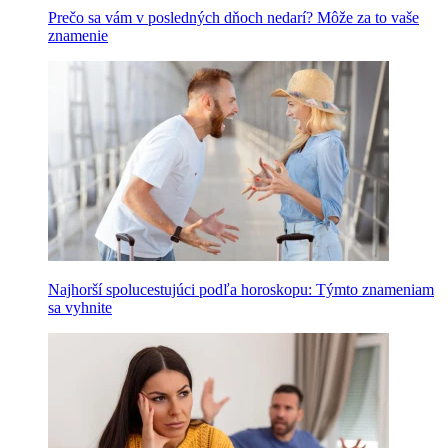
Prečo sa vám v posledných dňoch nedarí? Môže za to vaše
znamenie
Najhorší spolucestujúci podľa horoskopu: Týmto znameniam
sa vyhnite