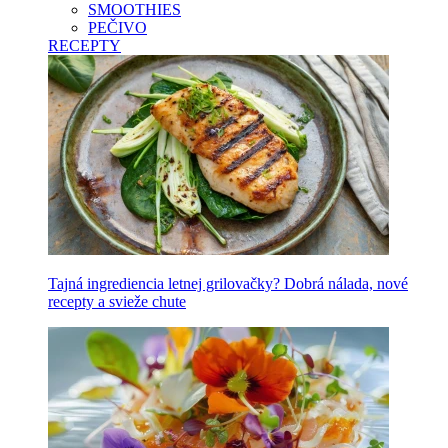
SMOOTHIES
PEČIVO
RECEPTY
Tajná ingrediencia letnej grilovačky? Dobrá nálada, nové
recepty a svieže chute