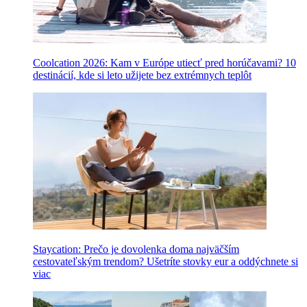
Coolcation 2026: Kam v Európe utiecť pred horúčavami? 10
destinácií, kde si leto užijete bez extrémnych teplôt
Staycation: Prečo je dovolenka doma najväčším
cestovateľským trendom? Ušetríte stovky eur a oddýchnete si
viac