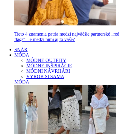
Tieto 4 znamenia patria medzi najväčšie partnerské „red
flags“. Je medzi nimi aj to vaše?
SNÁR
MÓDA
MÓDNE OUTFITY
MÓDNE INŠPIRÁCIE
MÓDNI NÁVRHÁRI
VYROB SI SAMA
MÓDA