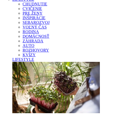
CHUDNUTIE
CVIČENIE
PRE ŽENY
INŠPIRÁCIE
SEBAROZVOJ
VOĽNÝ ČAS
RODINA
DOMÁCNOSŤ
ZÁHRADA
AUTO
ROZHOVORY
KVÍZY
LIFESTYLE