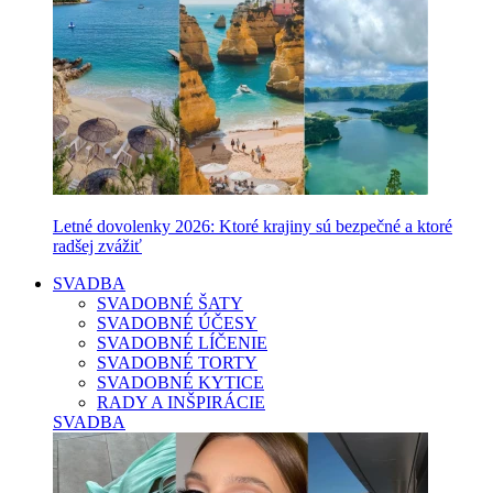
Letné dovolenky 2026: Ktoré krajiny sú bezpečné a ktoré
radšej zvážiť
SVADBA
SVADOBNÉ ŠATY
SVADOBNÉ ÚČESY
SVADOBNÉ LÍČENIE
SVADOBNÉ TORTY
SVADOBNÉ KYTICE
RADY A INŠPIRÁCIE
SVADBA