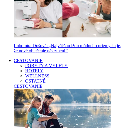
Ľubomíra Dóšová: „Najväčšou lžou módneho priemyslu je,
že nové oblečenie nás zmení.“
CESTOVANIE
POBYTY A VÝLETY
HOTELY
WELLNESS
OSTATNÉ
CESTOVANIE