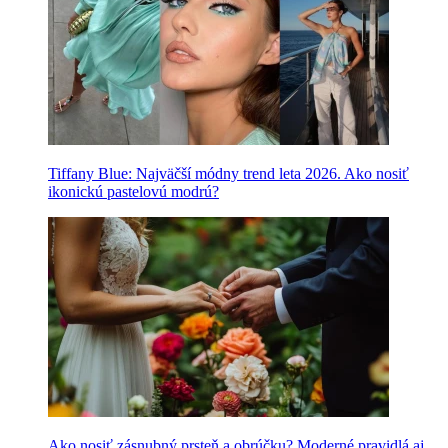
Tiffany Blue: Najväčší módny trend leta 2026. Ako nosiť
ikonickú pastelovú modrú?
Ako nosiť zásnubný prsteň a obrúčku? Moderné pravidlá aj