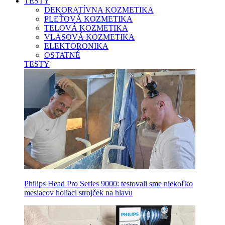
TESTY
DEKORATÍVNA KOZMETIKA
PLEŤOVÁ KOZMETIKA
TELOVÁ KOZMETIKA
VLASOVÁ KOZMETIKA
ELEKTORONIKA
OSTATNÉ
TESTY
Philips Head Pro Series 9000: testovali sme niekoľko
mesiacov holiaci strojček na hlavu