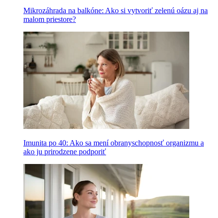
Mikrozáhrada na balkóne: Ako si vytvoriť zelenú oázu aj na
malom priestore?
Imunita po 40: Ako sa mení obranyschopnosť organizmu a
ako ju prirodzene podporiť