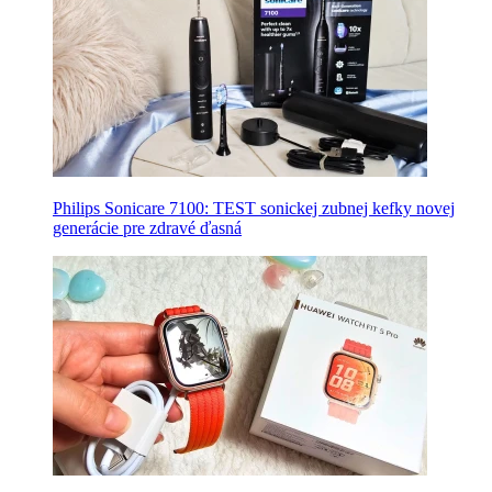
Philips Sonicare 7100: TEST sonickej zubnej kefky novej
generácie pre zdravé ďasná