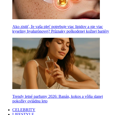
Ako zistiť, že vaša pleť potrebuje viac lipidov a nie viac
kyseliny hyalurónovej? Príznaky poškodenej kožnej bariéry
Trendy letné parfumy 2026: Banán, kokos a vôňa slanej
pokožky ovládnu leto
CELEBRITY
LIFESTYLE