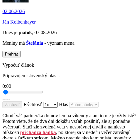
02.06.2026
Ján Kolbenhayer
Dnes je
piatok
, 07.08.2026
Meniny má
Štefánia
- význam mena
Prehrať
Vypočuť článok
Pripravujem slovenský hlas...
0:00
--:--
Rýchlosť
Hlas
Zastaviť
Chodí váš partner/ka domov len na víkendy a ani to nie je vždy isté?
Potom viete, že tie dva dni dokážu vzťah posilniť, ale aj poriadne
vyčerpať. Stačí zle zvolená veta v nesprávnej chvíli a namiesto
blízkosti
prichádza hádka
, po ktorej sa v nedeľu večer zatvárajú
dvere s ťažkým srdcom. Možno pracuje ako kamionista, montér v