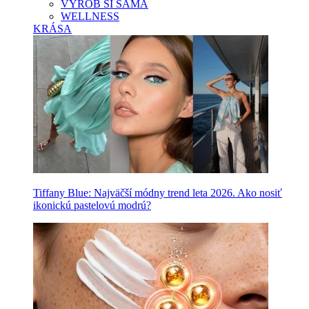
VYROB SI SAMA
WELLNESS
KRÁSA
Tiffany Blue: Najväčší módny trend leta 2026. Ako nosiť
ikonickú pastelovú modrú?