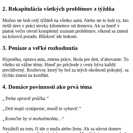
2. Rekapitulácia všetkých problémov z týždňa
Možno ste boli celý týždeň na všetko sami. Alebo ste to boli vy, kto
riešil stres v práci stovky kilometrov od domova. Ak sa hneď v
piatok večer otvorí kompletný zoznam problémov, víkend sa zmení
na krízovú poradu. Blízkosť ide bokom.
3. Peniaze a veľké rozhodnutia
Hypotéka, oprava auta, zmena práce, škola pre deti, sťahovanie. To
všetko sú vážne témy. Hneď po príchode z cesty býva každý
precitlivený. Rozhovor, ktorý by bol za iných okolností pokojný, sa
rýchlo zmení na konflikt.
4. Domáce povinnosti ako prvá téma
„Treba opraviť práčku.“
„Deti majú vystúpenie, musíš to vybaviť.“
„Konečne by si mohol/mohla…“
Nezáleží na tom, či ide o muža alebo ženu. Ak sa návrat domov