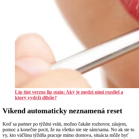
Lip tint verzus lip stain: Aký je medzi nimi rozdiel a
ktorý vydrží dlhšie?
Víkend automaticky neznamená reset
Keď sa partner po týždni vráti, možno čakáte rozhovor, záujem,
pomoc a konečne pocit, že na všetko nie ste sám/sama. No ak ste to
vy, kto väčšinu týždňa pracuje mimo domova, situácia môže byť