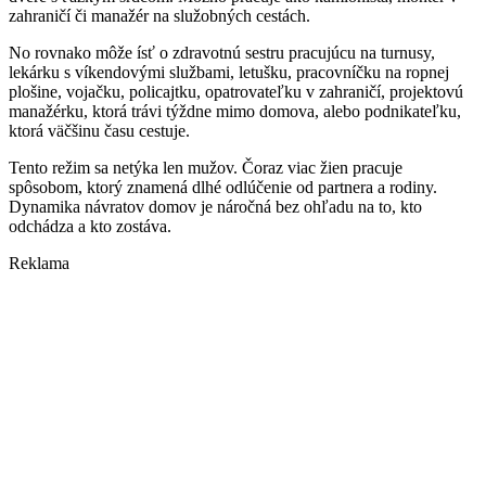
zahraničí či manažér na služobných cestách.
No rovnako môže ísť o zdravotnú sestru pracujúcu na turnusy,
lekárku s víkendovými službami, letušku, pracovníčku na ropnej
plošine, vojačku, policajtku, opatrovateľku v zahraničí, projektovú
manažérku, ktorá trávi týždne mimo domova, alebo podnikateľku,
ktorá väčšinu času cestuje.
Tento režim sa netýka len mužov. Čoraz viac žien pracuje
spôsobom, ktorý znamená dlhé odlúčenie od partnera a rodiny.
Dynamika návratov domov je náročná bez ohľadu na to, kto
odchádza a kto zostáva.
Reklama