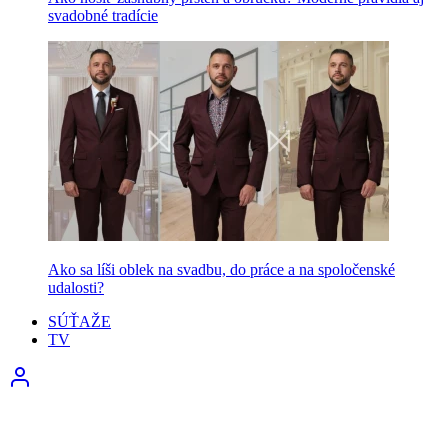
svadobné tradície
Ako sa líši oblek na svadbu, do práce a na spoločenské
udalosti?
SÚŤAŽE
TV