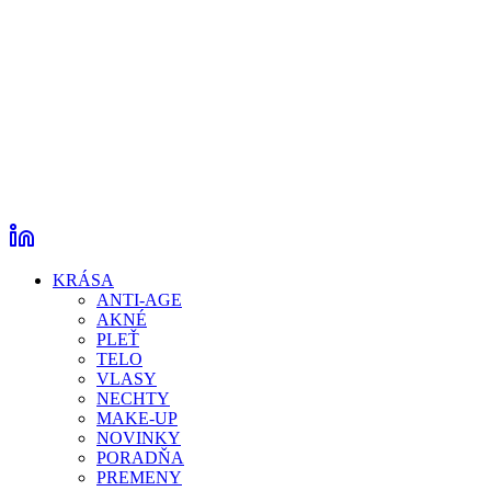
KRÁSA
ANTI-AGE
AKNÉ
PLEŤ
TELO
VLASY
NECHTY
MAKE-UP
NOVINKY
PORADŇA
PREMENY