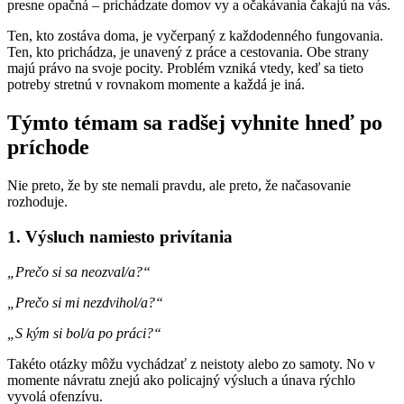
presne opačná – prichádzate domov vy a očakávania čakajú na vás.
Ten, kto zostáva doma, je vyčerpaný z každodenného fungovania.
Ten, kto prichádza, je unavený z práce a cestovania. Obe strany
majú právo na svoje pocity. Problém vzniká vtedy, keď sa tieto
potreby stretnú v rovnakom momente a každá je iná.
Týmto témam sa radšej vyhnite hneď po
príchode
Nie preto, že by ste nemali pravdu, ale preto, že načasovanie
rozhoduje.
1. Výsluch namiesto privítania
„Prečo si sa neozval/a?“
„Prečo si mi nezdvihol/a?“
„S kým si bol/a po práci?“
Takéto otázky môžu vychádzať z neistoty alebo zo samoty. No v
momente návratu znejú ako policajný výsluch a únava rýchlo
vyvolá ofenzívu.