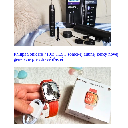
Philips Sonicare 7100: TEST sonickej zubnej kefky novej
generácie pre zdravé ďasná