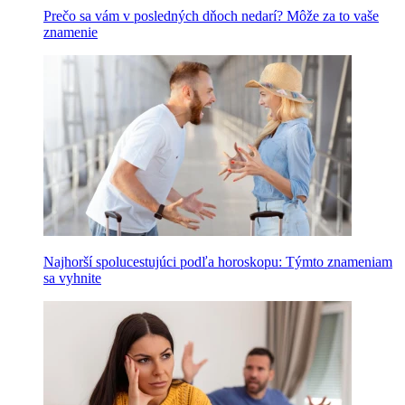
Prečo sa vám v posledných dňoch nedarí? Môže za to vaše
znamenie
Najhorší spolucestujúci podľa horoskopu: Týmto znameniam
sa vyhnite