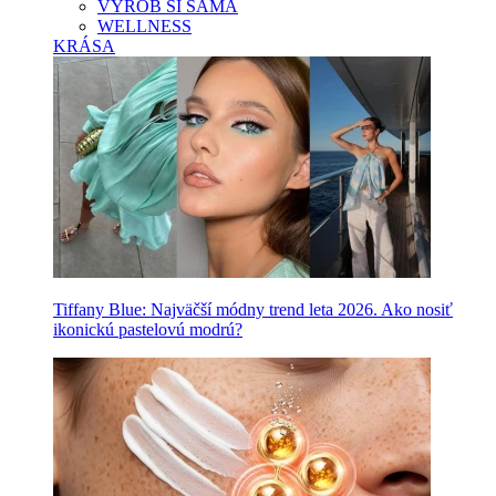
VYROB SI SAMA
WELLNESS
KRÁSA
Tiffany Blue: Najväčší módny trend leta 2026. Ako nosiť
ikonickú pastelovú modrú?