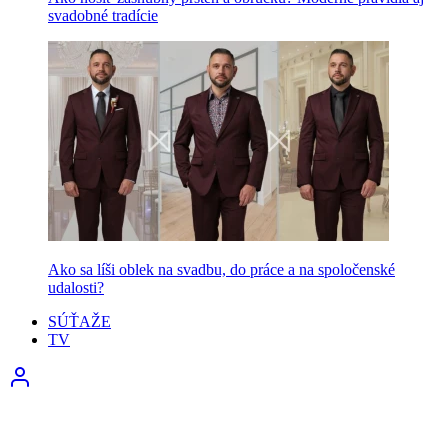
svadobné tradície
Ako sa líši oblek na svadbu, do práce a na spoločenské
udalosti?
SÚŤAŽE
TV