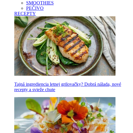
SMOOTHIES
PEČIVO
RECEPTY
Tajná ingrediencia letnej grilovačky? Dobrá nálada, nové
recepty a svieže chute