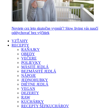
Neviete cez leto skutočne vypnúť? Slow living vás naučí
oddychovať bez výčitiek
VZŤAHY
RECEPTY
RAŇAJKY
OBEDY
VEČERE
POLIEVKY
MÄSITÉ JEDLÁ
BEZMÄSITÉ JEDLÁ
NÁPOJE
JEDNOHUBKY
DIÉTNE JEDLÁ
VEGAN
DEZERTY
RAW
KUCHÁRKY
RECEPTY ŠÉFKUCHÁROV