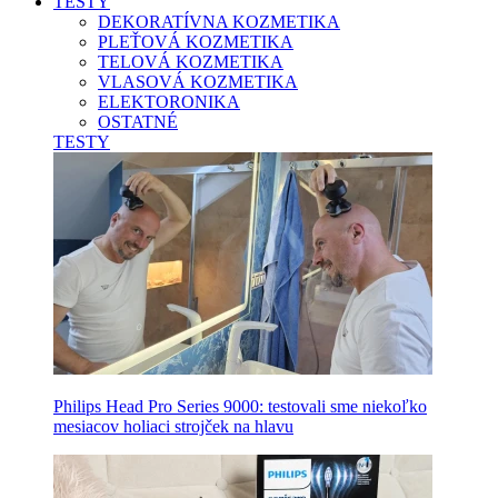
TESTY
DEKORATÍVNA KOZMETIKA
PLEŤOVÁ KOZMETIKA
TELOVÁ KOZMETIKA
VLASOVÁ KOZMETIKA
ELEKTORONIKA
OSTATNÉ
TESTY
Philips Head Pro Series 9000: testovali sme niekoľko
mesiacov holiaci strojček na hlavu