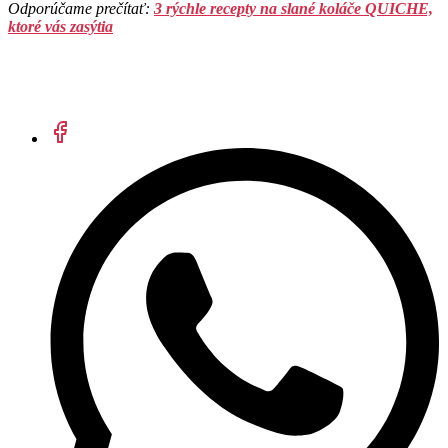
Odporúčame prečítať:
3 rýchle recepty na slané koláče QUICHE,
ktoré vás zasýtia