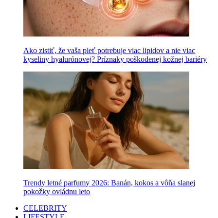
Ako zistiť, že vaša pleť potrebuje viac lipidov a nie viac
kyseliny hyalurónovej? Príznaky poškodenej kožnej bariéry
Trendy letné parfumy 2026: Banán, kokos a vôňa slanej
pokožky ovládnu leto
CELEBRITY
LIFESTYLE