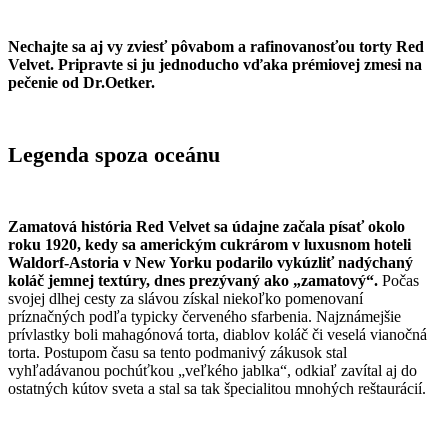
Nechajte sa aj vy zviesť pôvabom a rafinovanosťou torty Red
Velvet. Pripravte si ju jednoducho vďaka prémiovej zmesi na
pečenie od Dr.Oetker.
Legenda spoza oceánu
Zamatová história Red Velvet sa údajne začala písať okolo
roku 1920, kedy sa americkým cukrárom v luxusnom hoteli
Waldorf-Astoria v New Yorku podarilo vykúzliť nadýchaný
koláč jemnej textúry, dnes prezývaný ako „zamatový“.
Počas
svojej dlhej cesty za slávou získal niekoľko pomenovaní
príznačných podľa typicky červeného sfarbenia. Najznámejšie
prívlastky boli mahagónová torta, diablov koláč či veselá vianočná
torta. Postupom času sa tento podmanivý zákusok stal
vyhľadávanou pochúťkou „veľkého jablka“, odkiaľ zavítal aj do
ostatných kútov sveta a stal sa tak špecialitou mnohých reštaurácií.