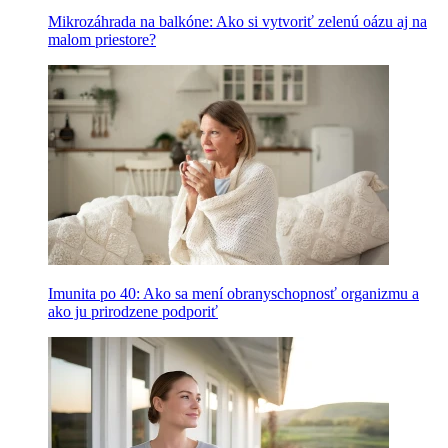
Mikrozáhrada na balkóne: Ako si vytvoriť zelenú oázu aj na
malom priestore?
Imunita po 40: Ako sa mení obranyschopnosť organizmu a
ako ju prirodzene podporiť