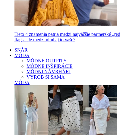
Tieto 4 znamenia patria medzi najväčšie partnerské „red
flags“. Je medzi nimi aj to vaše?
SNÁR
MÓDA
MÓDNE OUTFITY
MÓDNE INŠPIRÁCIE
MÓDNI NÁVRHÁRI
VYROB SI SAMA
MÓDA