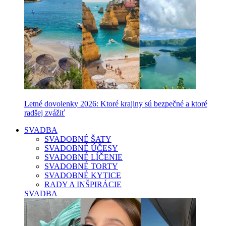
Letné dovolenky 2026: Ktoré krajiny sú bezpečné a ktoré
radšej zvážiť
SVADBA
SVADOBNÉ ŠATY
SVADOBNÉ ÚČESY
SVADOBNÉ LÍČENIE
SVADOBNÉ TORTY
SVADOBNÉ KYTICE
RADY A INŠPIRÁCIE
SVADBA