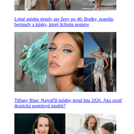
Letné módne trendy pre ženy po 40: Bodky, popelín,
bermudy a kúsky, ktoré lichotia postave
Tiffany Blue: Najväčší módny trend leta 2026. Ako nosiť
ikonickú pastelovú modrú?