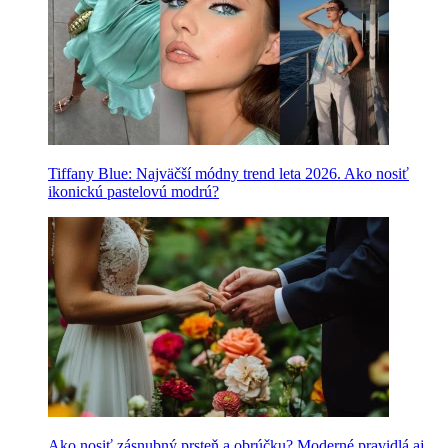
Tiffany Blue: Najväčší módny trend leta 2026. Ako nosiť
ikonickú pastelovú modrú?
Ako nosiť zásnubný prsteň a obrúčku? Moderné pravidlá aj