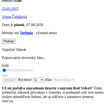
25.03.2017
Alena Čabáková
Dnes je
piatok
, 07.08.2026
Meniny má
Štefánia
- význam mena
Prehrať
Vypočuť článok
Pripravujem slovenský hlas...
0:00
--:--
Rýchlosť
Hlas
Zastaviť
Už ste počuli o zmyselnom dezerte s názvom Red Velvet?
Tento
jedinečný zákusok pôvodom z Ameriky si podmanil celý svet nielen
svojou netradičnou farbou, ale aj vláčnou a zamatovo jemnou
chuťou.