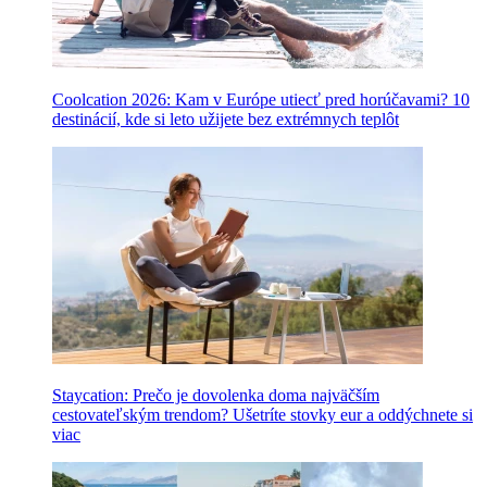
Coolcation 2026: Kam v Európe utiecť pred horúčavami? 10
destinácií, kde si leto užijete bez extrémnych teplôt
Staycation: Prečo je dovolenka doma najväčším
cestovateľským trendom? Ušetríte stovky eur a oddýchnete si
viac