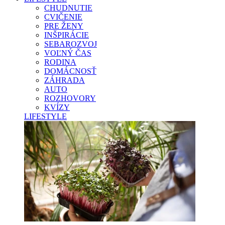
CHUDNUTIE
CVIČENIE
PRE ŽENY
INŠPIRÁCIE
SEBAROZVOJ
VOĽNÝ ČAS
RODINA
DOMÁCNOSŤ
ZÁHRADA
AUTO
ROZHOVORY
KVÍZY
LIFESTYLE