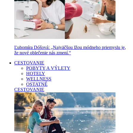
Ľubomíra Dóšová: „Najväčšou lžou módneho priemyslu je,
že nové oblečenie nás zmení.“
CESTOVANIE
POBYTY A VÝLETY
HOTELY
WELLNESS
OSTATNÉ
CESTOVANIE