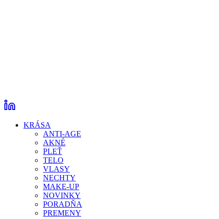
KRÁSA
ANTI-AGE
AKNÉ
PLEŤ
TELO
VLASY
NECHTY
MAKE-UP
NOVINKY
PORADŇA
PREMENY