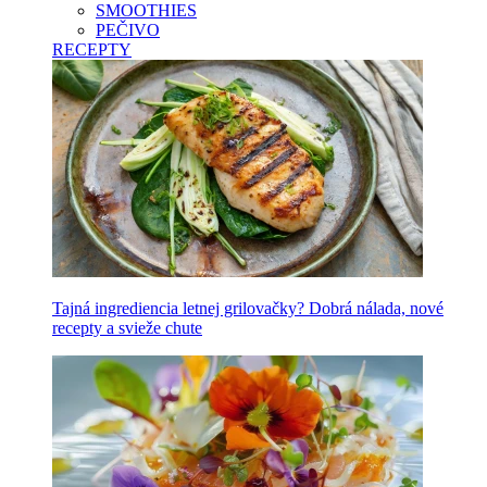
SMOOTHIES
PEČIVO
RECEPTY
Tajná ingrediencia letnej grilovačky? Dobrá nálada, nové
recepty a svieže chute