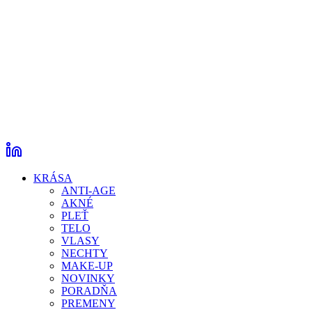
KRÁSA
ANTI-AGE
AKNÉ
PLEŤ
TELO
VLASY
NECHTY
MAKE-UP
NOVINKY
PORADŇA
PREMENY