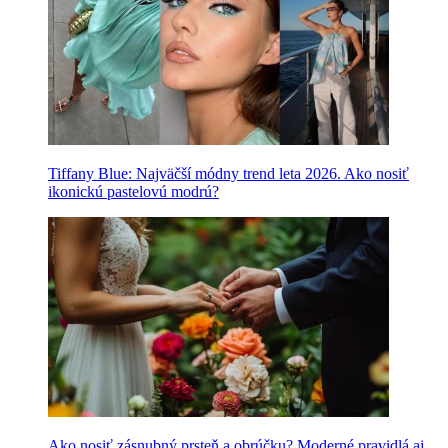
Tiffany Blue: Najväčší módny trend leta 2026. Ako nosiť
ikonickú pastelovú modrú?
Ako nosiť zásnubný prsteň a obrúčku? Moderné pravidlá aj