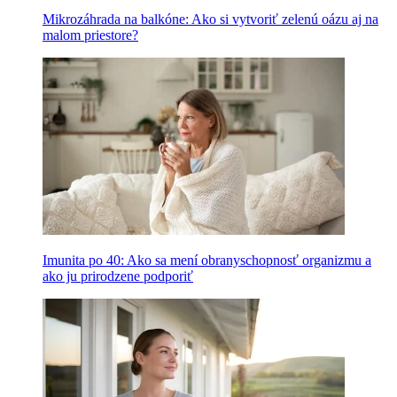
Mikrozáhrada na balkóne: Ako si vytvoriť zelenú oázu aj na
malom priestore?
Imunita po 40: Ako sa mení obranyschopnosť organizmu a
ako ju prirodzene podporiť