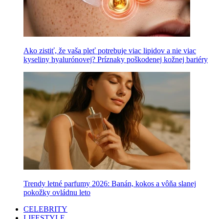
Ako zistiť, že vaša pleť potrebuje viac lipidov a nie viac
kyseliny hyalurónovej? Príznaky poškodenej kožnej bariéry
Trendy letné parfumy 2026: Banán, kokos a vôňa slanej
pokožky ovládnu leto
CELEBRITY
LIFESTYLE