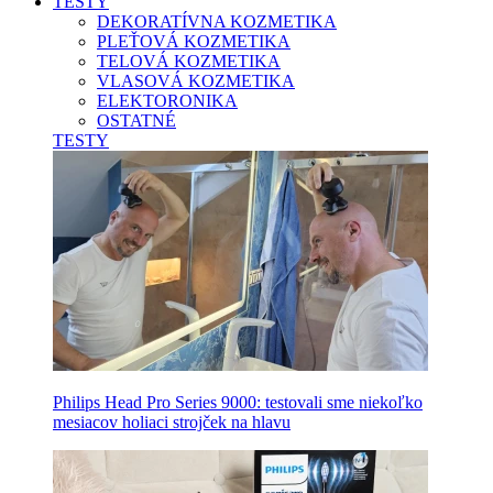
TESTY
DEKORATÍVNA KOZMETIKA
PLEŤOVÁ KOZMETIKA
TELOVÁ KOZMETIKA
VLASOVÁ KOZMETIKA
ELEKTORONIKA
OSTATNÉ
TESTY
Philips Head Pro Series 9000: testovali sme niekoľko
mesiacov holiaci strojček na hlavu