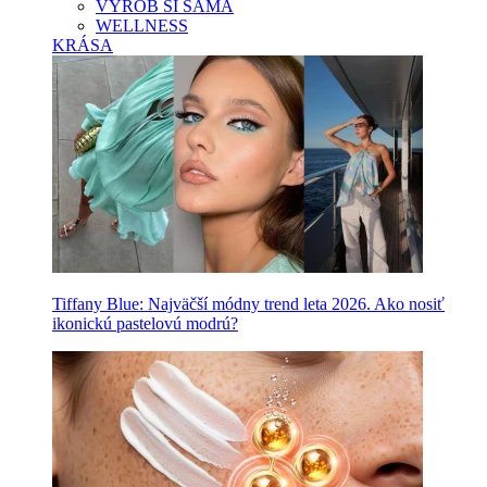
VYROB SI SAMA
WELLNESS
KRÁSA
Tiffany Blue: Najväčší módny trend leta 2026. Ako nosiť
ikonickú pastelovú modrú?