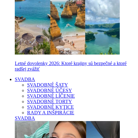
Letné dovolenky 2026: Ktoré krajiny sú bezpečné a ktoré
radšej zvážiť
SVADBA
SVADOBNÉ ŠATY
SVADOBNÉ ÚČESY
SVADOBNÉ LÍČENIE
SVADOBNÉ TORTY
SVADOBNÉ KYTICE
RADY A INŠPIRÁCIE
SVADBA