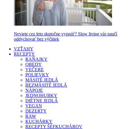
Neviete cez leto skutočne vypnúť? Slow living vás naučí
oddychovať bez výčitiek
VZŤAHY
RECEPTY
RAŇAJKY
OBEDY
VEČERE
POLIEVKY
MÄSITÉ JEDLÁ
BEZMÄSITÉ JEDLÁ
NÁPOJE
JEDNOHUBKY
DIÉTNE JEDLÁ
VEGAN
DEZERTY
RAW
KUCHÁRKY
RECEPTY ŠÉFKUCHÁROV