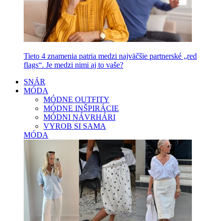
Tieto 4 znamenia patria medzi najväčšie partnerské „red
flags“. Je medzi nimi aj to vaše?
SNÁR
MÓDA
MÓDNE OUTFITY
MÓDNE INŠPIRÁCIE
MÓDNI NÁVRHÁRI
VYROB SI SAMA
MÓDA