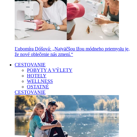
Ľubomíra Dóšová: „Najväčšou lžou módneho priemyslu je,
že nové oblečenie nás zmení.“
CESTOVANIE
POBYTY A VÝLETY
HOTELY
WELLNESS
OSTATNÉ
CESTOVANIE