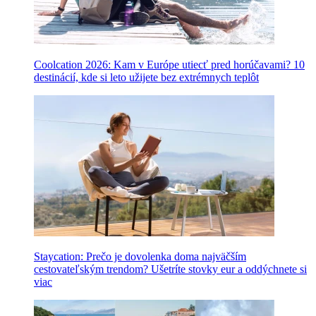
Coolcation 2026: Kam v Európe utiecť pred horúčavami? 10
destinácií, kde si leto užijete bez extrémnych teplôt
Staycation: Prečo je dovolenka doma najväčším
cestovateľským trendom? Ušetríte stovky eur a oddýchnete si
viac