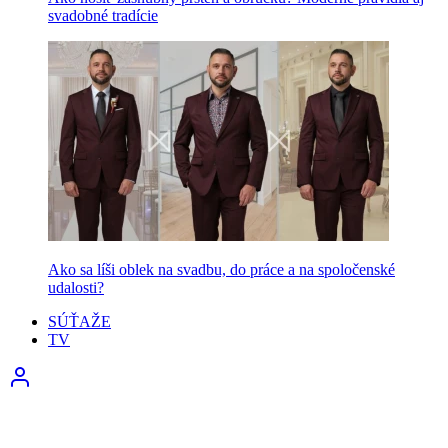
svadobné tradície
Ako sa líši oblek na svadbu, do práce a na spoločenské
udalosti?
SÚŤAŽE
TV