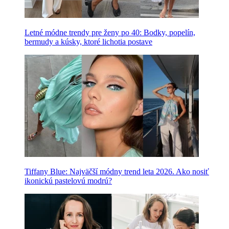
Letné módne trendy pre ženy po 40: Bodky, popelín,
bermudy a kúsky, ktoré lichotia postave
Tiffany Blue: Najväčší módny trend leta 2026. Ako nosiť
ikonickú pastelovú modrú?