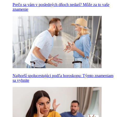
Prečo sa vám v posledných dňoch nedarí? Môže za to vaše
znamenie
Najhorší spolucestujúci podľa horoskopu: Týmto znameniam
sa vyhnite