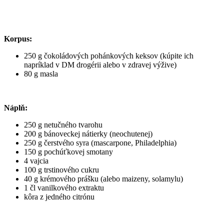
Korpus:
250 g čokoládových pohánkových keksov (kúpite ich
napríklad v DM drogérii alebo v zdravej výžive)
80 g masla
Náplň:
250 g netučného tvarohu
200 g bánoveckej nátierky (neochutenej)
250 g čerstvého syra (mascarpone, Philadelphia)
150 g pochúťkovej smotany
4 vajcia
100 g trstinového cukru
40 g krémového prášku (alebo maizeny, solamylu)
1 čl vanilkového extraktu
kôra z jedného citrónu