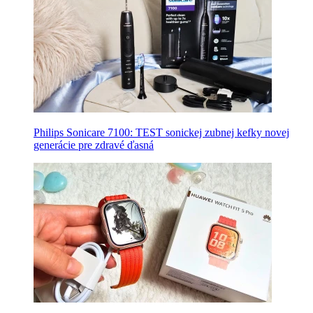
Philips Sonicare 7100: TEST sonickej zubnej kefky novej
generácie pre zdravé ďasná