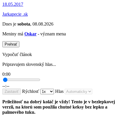
18.05.2017
Jarkapecie .sk
Dnes je
sobota
, 08.08.2026
Meniny má
Oskar
- význam mena
Prehrať
Vypočuť článok
Pripravujem slovenský hlas...
0:00
--:--
Rýchlosť
Hlas
Zastaviť
Príležitosť na dobrý koláč je vždy! Tento je v bezlepkovej
verzii, na ktorú som použila chutné keksy bez lepku a
palmového tuku.