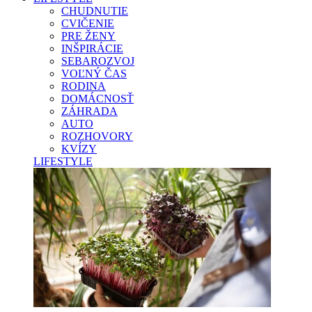
CHUDNUTIE
CVIČENIE
PRE ŽENY
INŠPIRÁCIE
SEBAROZVOJ
VOĽNÝ ČAS
RODINA
DOMÁCNOSŤ
ZÁHRADA
AUTO
ROZHOVORY
KVÍZY
LIFESTYLE