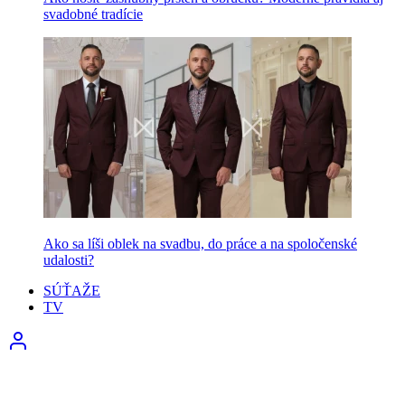
svadobné tradície
Ako sa líši oblek na svadbu, do práce a na spoločenské
udalosti?
SÚŤAŽE
TV