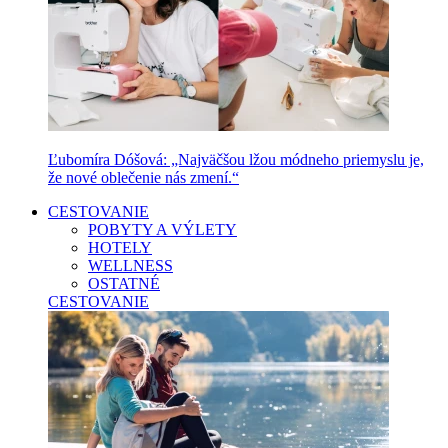
Ľubomíra Dóšová: „Najväčšou lžou módneho priemyslu je,
že nové oblečenie nás zmení.“
CESTOVANIE
POBYTY A VÝLETY
HOTELY
WELLNESS
OSTATNÉ
CESTOVANIE