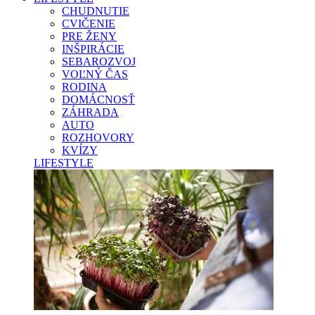
CHUDNUTIE
CVIČENIE
PRE ŽENY
INŠPIRÁCIE
SEBAROZVOJ
VOĽNÝ ČAS
RODINA
DOMÁCNOSŤ
ZÁHRADA
AUTO
ROZHOVORY
KVÍZY
LIFESTYLE