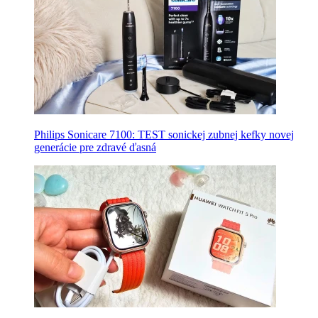
Philips Sonicare 7100: TEST sonickej zubnej kefky novej
generácie pre zdravé ďasná