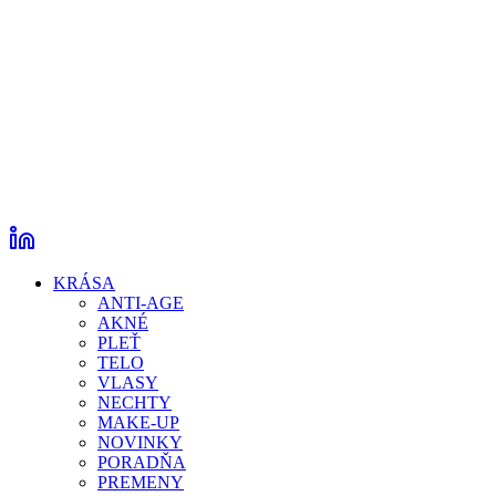
KRÁSA
ANTI-AGE
AKNÉ
PLEŤ
TELO
VLASY
NECHTY
MAKE-UP
NOVINKY
PORADŇA
PREMENY