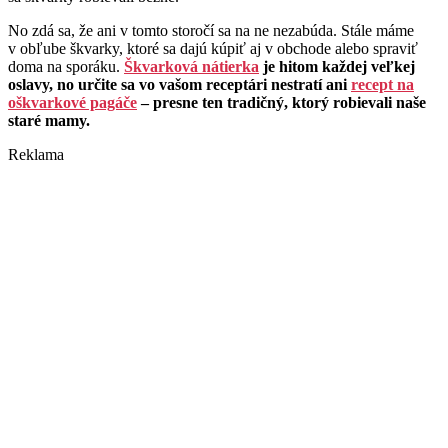
No zdá sa, že ani v tomto storočí sa na ne nezabúda. Stále máme
v obľube škvarky, ktoré sa dajú kúpiť aj v obchode alebo spraviť
doma na sporáku.
Škvarková nátierka
je hitom každej veľkej
oslavy, no určite sa vo vašom receptári nestratí ani
recept na
oškvarkové pagáče
– presne ten tradičný, ktorý robievali naše
staré mamy.
Reklama