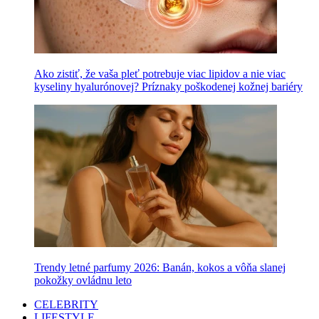
Ako zistiť, že vaša pleť potrebuje viac lipidov a nie viac
kyseliny hyalurónovej? Príznaky poškodenej kožnej bariéry
Trendy letné parfumy 2026: Banán, kokos a vôňa slanej
pokožky ovládnu leto
CELEBRITY
LIFESTYLE