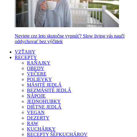
Neviete cez leto skutočne vypnúť? Slow living vás naučí
oddychovať bez výčitiek
VZŤAHY
RECEPTY
RAŇAJKY
OBEDY
VEČERE
POLIEVKY
MÄSITÉ JEDLÁ
BEZMÄSITÉ JEDLÁ
NÁPOJE
JEDNOHUBKY
DIÉTNE JEDLÁ
VEGAN
DEZERTY
RAW
KUCHÁRKY
RECEPTY ŠÉFKUCHÁROV