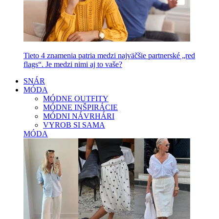
Tieto 4 znamenia patria medzi najväčšie partnerské „red
flags“. Je medzi nimi aj to vaše?
SNÁR
MÓDA
MÓDNE OUTFITY
MÓDNE INŠPIRÁCIE
MÓDNI NÁVRHÁRI
VYROB SI SAMA
MÓDA