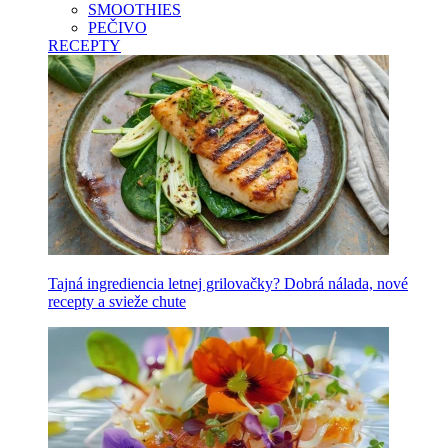
SMOOTHIES
PEČIVO
RECEPTY
Tajná ingrediencia letnej grilovačky? Dobrá nálada, nové
recepty a svieže chute