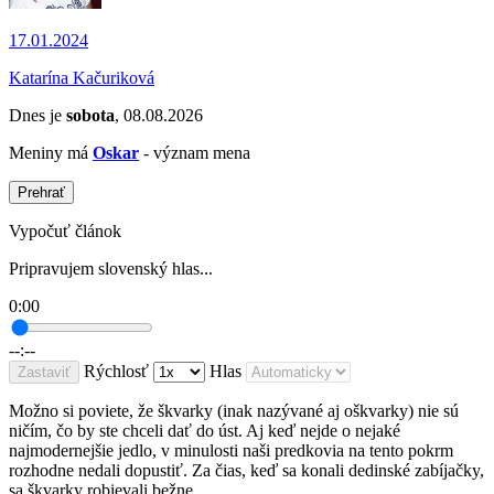
17.01.2024
Katarína Kačuriková
Dnes je
sobota
, 08.08.2026
Meniny má
Oskar
- význam mena
Prehrať
Vypočuť článok
Pripravujem slovenský hlas...
0:00
--:--
Rýchlosť
Hlas
Zastaviť
Možno si poviete, že škvarky (inak nazývané aj oškvarky) nie sú
ničím, čo by ste chceli dať do úst. Aj keď nejde o nejaké
najmodernejšie jedlo, v minulosti naši predkovia na tento pokrm
rozhodne nedali dopustiť. Za čias, keď sa konali dedinské zabíjačky,
sa škvarky robievali bežne.