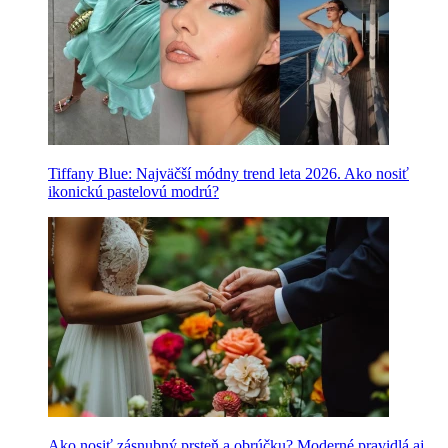
Tiffany Blue: Najväčší módny trend leta 2026. Ako nosiť
ikonickú pastelovú modrú?
Ako nosiť zásnubný prsteň a obrúčku? Moderné pravidlá aj