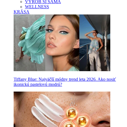
VYROB SI SAMA
WELLNESS
KRÁSA
Tiffany Blue: Najväčší módny trend leta 2026. Ako nosiť
ikonickú pastelovú modrú?