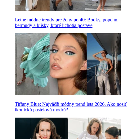
Letné módne trendy pre ženy po 40: Bodky, popelín,
bermudy a kúsky, ktoré lichotia postave
Tiffany Blue: Najväčší módny trend leta 2026. Ako nosiť
ikonickú pastelovú modrú?