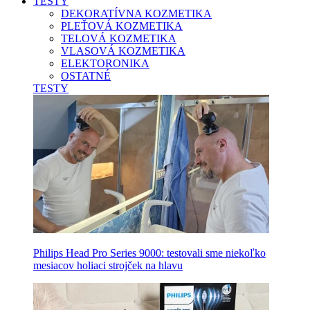
TESTY
DEKORATÍVNA KOZMETIKA
PLEŤOVÁ KOZMETIKA
TELOVÁ KOZMETIKA
VLASOVÁ KOZMETIKA
ELEKTORONIKA
OSTATNÉ
TESTY
Philips Head Pro Series 9000: testovali sme niekoľko
mesiacov holiaci strojček na hlavu