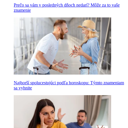
Prečo sa vám v posledných dňoch nedarí? Môže za to vaše
znamenie
Najhorší spolucestujúci podľa horoskopu: Týmto znameniam
sa vyhnite