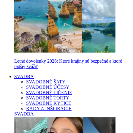
Letné dovolenky 2026: Ktoré krajiny sú bezpečné a ktoré
radšej zvážiť
SVADBA
SVADOBNÉ ŠATY
SVADOBNÉ ÚČESY
SVADOBNÉ LÍČENIE
SVADOBNÉ TORTY
SVADOBNÉ KYTICE
RADY A INŠPIRÁCIE
SVADBA