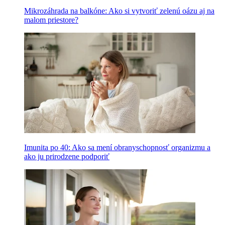
Mikrozáhrada na balkóne: Ako si vytvoriť zelenú oázu aj na
malom priestore?
Imunita po 40: Ako sa mení obranyschopnosť organizmu a
ako ju prirodzene podporiť