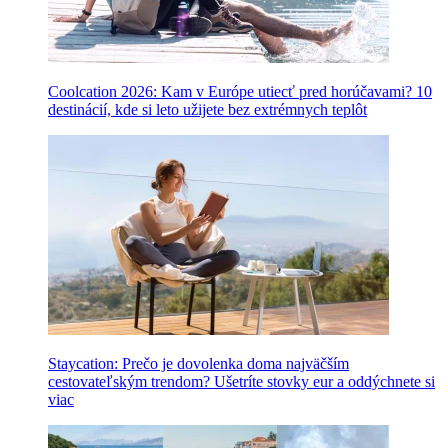
Coolcation 2026: Kam v Európe utiecť pred horúčavami? 10
destinácií, kde si leto užijete bez extrémnych teplôt
Staycation: Prečo je dovolenka doma najväčším
cestovateľským trendom? Ušetríte stovky eur a oddýchnete si
viac