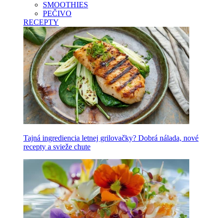
SMOOTHIES
PEČIVO
RECEPTY
Tajná ingrediencia letnej grilovačky? Dobrá nálada, nové
recepty a svieže chute