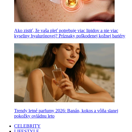
Ako zistiť, že vaša pleť potrebuje viac lipidov a nie viac
kyseliny hyalurónovej? Príznaky poškodenej kožnej bariéry
Trendy letné parfumy 2026: Banán, kokos a vôňa slanej
pokožky ovládnu leto
CELEBRITY
LIFESTYLE