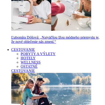
Ľubomíra Dóšová: „Najväčšou lžou módneho priemyslu je,
že nové oblečenie nás zmení.“
CESTOVANIE
POBYTY A VÝLETY
HOTELY
WELLNESS
OSTATNÉ
CESTOVANIE