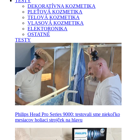
TESTY
DEKORATÍVNA KOZMETIKA
PLEŤOVÁ KOZMETIKA
TELOVÁ KOZMETIKA
VLASOVÁ KOZMETIKA
ELEKTORONIKA
OSTATNÉ
TESTY
Philips Head Pro Series 9000: testovali sme niekoľko
mesiacov holiaci strojček na hlavu