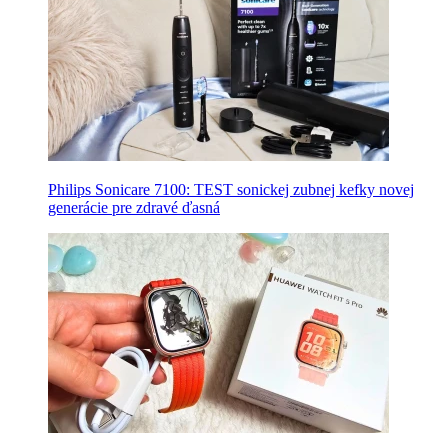
Philips Sonicare 7100: TEST sonickej zubnej kefky novej
generácie pre zdravé ďasná