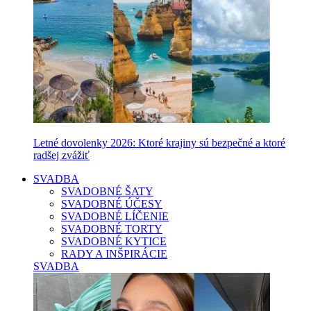
Letné dovolenky 2026: Ktoré krajiny sú bezpečné a ktoré
radšej zvážiť
SVADBA
SVADOBNÉ ŠATY
SVADOBNÉ ÚČESY
SVADOBNÉ LÍČENIE
SVADOBNÉ TORTY
SVADOBNÉ KYTICE
RADY A INŠPIRÁCIE
SVADBA