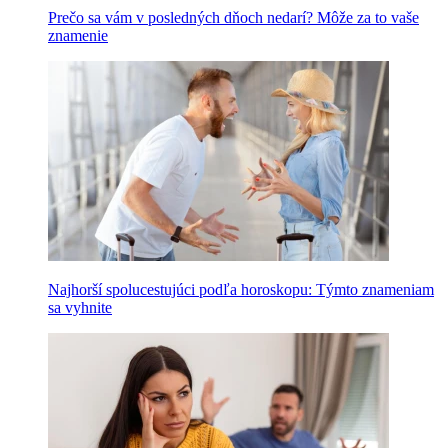
Prečo sa vám v posledných dňoch nedarí? Môže za to vaše
znamenie
Najhorší spolucestujúci podľa horoskopu: Týmto znameniam
sa vyhnite