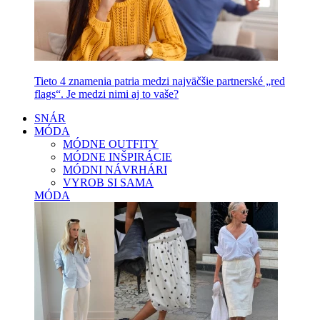
Tieto 4 znamenia patria medzi najväčšie partnerské „red
flags“. Je medzi nimi aj to vaše?
SNÁR
MÓDA
MÓDNE OUTFITY
MÓDNE INŠPIRÁCIE
MÓDNI NÁVRHÁRI
VYROB SI SAMA
MÓDA