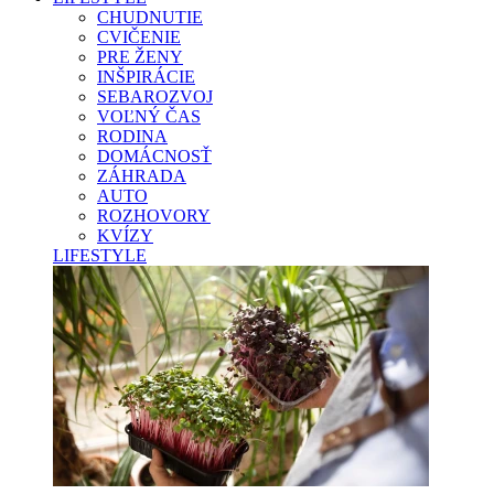
CHUDNUTIE
CVIČENIE
PRE ŽENY
INŠPIRÁCIE
SEBAROZVOJ
VOĽNÝ ČAS
RODINA
DOMÁCNOSŤ
ZÁHRADA
AUTO
ROZHOVORY
KVÍZY
LIFESTYLE