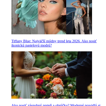
Tiffany Blue: Najväčší módny trend leta 2026. Ako nosiť
ikonickú pastelovú modrú?
Ako nosiť zásnubný prsteň a obrúčku? Moderné pravidlá aj