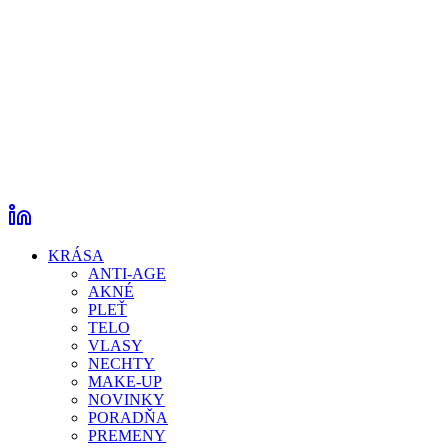
KRÁSA
ANTI-AGE
AKNÉ
PLEŤ
TELO
VLASY
NECHTY
MAKE-UP
NOVINKY
PORADŇA
PREMENY