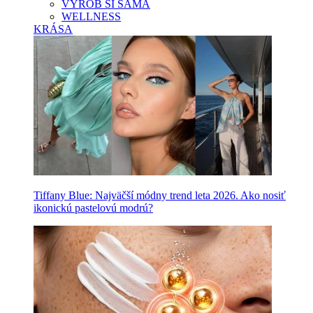
VYROB SI SAMA
WELLNESS
KRÁSA
Tiffany Blue: Najväčší módny trend leta 2026. Ako nosiť
ikonickú pastelovú modrú?