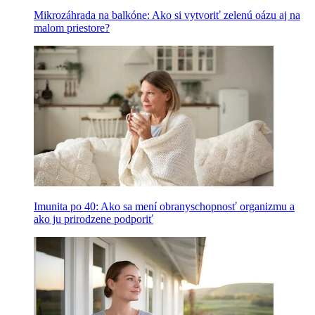
Mikrozáhrada na balkóne: Ako si vytvoriť zelenú oázu aj na
malom priestore?
Imunita po 40: Ako sa mení obranyschopnosť organizmu a
ako ju prirodzene podporiť