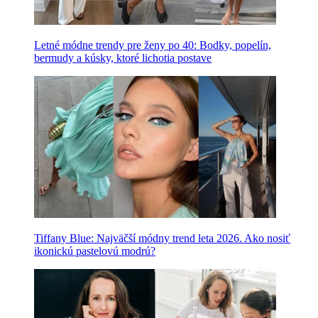
Letné módne trendy pre ženy po 40: Bodky, popelín,
bermudy a kúsky, ktoré lichotia postave
Tiffany Blue: Najväčší módny trend leta 2026. Ako nosiť
ikonickú pastelovú modrú?