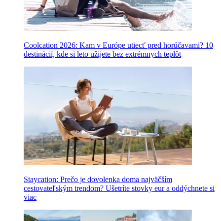
Coolcation 2026: Kam v Európe utiecť pred horúčavami? 10
destinácií, kde si leto užijete bez extrémnych teplôt
Staycation: Prečo je dovolenka doma najväčším
cestovateľským trendom? Ušetríte stovky eur a oddýchnete si
viac