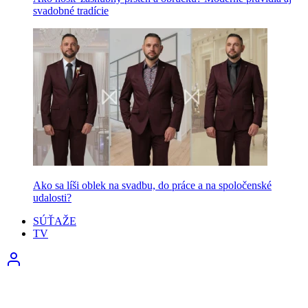
svadobné tradície
Ako sa líši oblek na svadbu, do práce a na spoločenské
udalosti?
SÚŤAŽE
TV