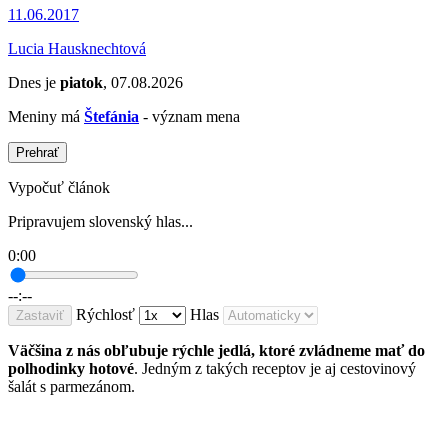
11.06.2017
Lucia Hausknechtová
Dnes je
piatok
, 07.08.2026
Meniny má
Štefánia
- význam mena
Prehrať
Vypočuť článok
Pripravujem slovenský hlas...
0:00
--:--
Rýchlosť
Hlas
Zastaviť
Väčšina z nás obľubuje rýchle jedlá, ktoré zvládneme mať do
polhodinky hotové
. Jedným z takých receptov je aj cestovinový
šalát s parmezánom.