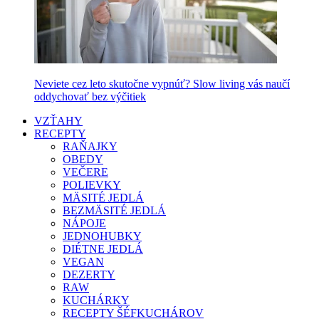
Neviete cez leto skutočne vypnúť? Slow living vás naučí
oddychovať bez výčitiek
VZŤAHY
RECEPTY
RAŇAJKY
OBEDY
VEČERE
POLIEVKY
MÄSITÉ JEDLÁ
BEZMÄSITÉ JEDLÁ
NÁPOJE
JEDNOHUBKY
DIÉTNE JEDLÁ
VEGAN
DEZERTY
RAW
KUCHÁRKY
RECEPTY ŠÉFKUCHÁROV