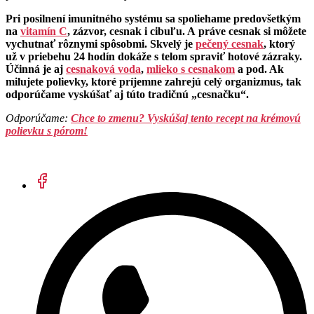
Pri posilnení imunitného systému sa spoliehame predovšetkým
na
vitamín C
, zázvor, cesnak i cibuľu. A práve cesnak si môžete
vychutnať rôznymi spôsobmi. Skvelý je
pečený cesnak
, ktorý
už v priebehu 24 hodín dokáže s telom spraviť hotové zázraky.
Účinná je aj
cesnaková voda
,
mlieko s cesnakom
a pod. Ak
milujete polievky, ktoré príjemne zahrejú celý organizmus, tak
odporúčame vyskúšať aj túto tradičnú „cesnačku“.
Odporúčame:
Chce to zmenu? Vyskúšaj tento recept na krémovú
polievku s pórom!