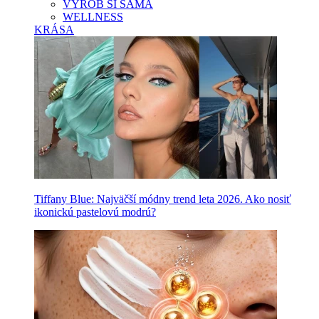
VYROB SI SAMA
WELLNESS
KRÁSA
Tiffany Blue: Najväčší módny trend leta 2026. Ako nosiť
ikonickú pastelovú modrú?