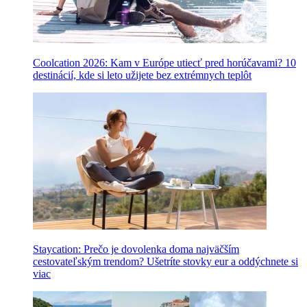
Coolcation 2026: Kam v Európe utiecť pred horúčavami? 10
destinácií, kde si leto užijete bez extrémnych teplôt
Staycation: Prečo je dovolenka doma najväčším
cestovateľským trendom? Ušetríte stovky eur a oddýchnete si
viac