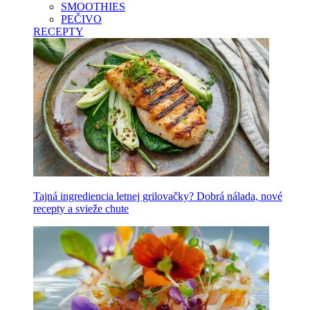
SMOOTHIES
PEČIVO
RECEPTY
Tajná ingrediencia letnej grilovačky? Dobrá nálada, nové
recepty a svieže chute