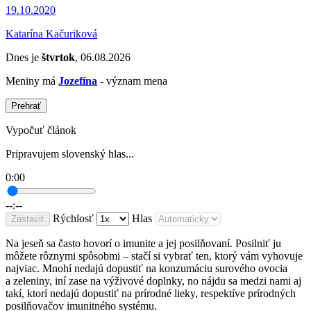
19.10.2020
Katarína Kačuriková
Dnes je
štvrtok
, 06.08.2026
Meniny má
Jozefína
- význam mena
Prehrať
Vypočuť článok
Pripravujem slovenský hlas...
0:00
--:--
Rýchlosť
Hlas
Zastaviť
Na jeseň sa často hovorí o imunite a jej posilňovaní. Posilniť ju
môžete rôznymi spôsobmi – stačí si vybrať ten, ktorý vám vyhovuje
najviac. Mnohí nedajú dopustiť na konzumáciu surového ovocia
a zeleniny, iní zase na výživové doplnky, no nájdu sa medzi nami aj
takí, ktorí nedajú dopustiť na prírodné lieky, respektíve prírodných
posilňovačov imunitného systému.