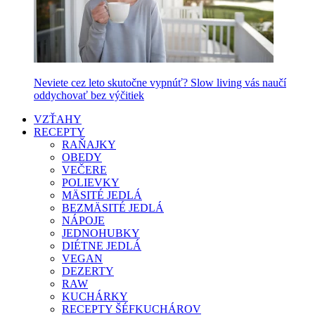
Neviete cez leto skutočne vypnúť? Slow living vás naučí
oddychovať bez výčitiek
VZŤAHY
RECEPTY
RAŇAJKY
OBEDY
VEČERE
POLIEVKY
MÄSITÉ JEDLÁ
BEZMÄSITÉ JEDLÁ
NÁPOJE
JEDNOHUBKY
DIÉTNE JEDLÁ
VEGAN
DEZERTY
RAW
KUCHÁRKY
RECEPTY ŠÉFKUCHÁROV