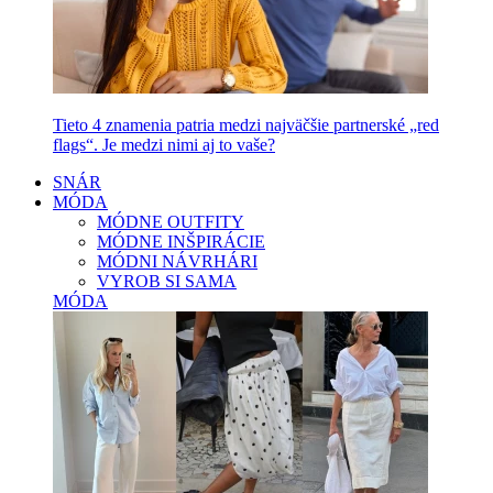
Tieto 4 znamenia patria medzi najväčšie partnerské „red
flags“. Je medzi nimi aj to vaše?
SNÁR
MÓDA
MÓDNE OUTFITY
MÓDNE INŠPIRÁCIE
MÓDNI NÁVRHÁRI
VYROB SI SAMA
MÓDA