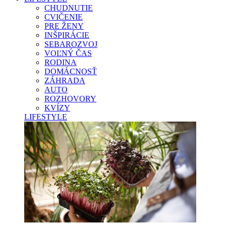
CHUDNUTIE
CVIČENIE
PRE ŽENY
INŠPIRÁCIE
SEBAROZVOJ
VOĽNÝ ČAS
RODINA
DOMÁCNOSŤ
ZÁHRADA
AUTO
ROZHOVORY
KVÍZY
LIFESTYLE