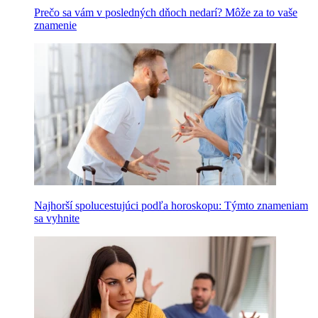
Prečo sa vám v posledných dňoch nedarí? Môže za to vaše
znamenie
Najhorší spolucestujúci podľa horoskopu: Týmto znameniam
sa vyhnite