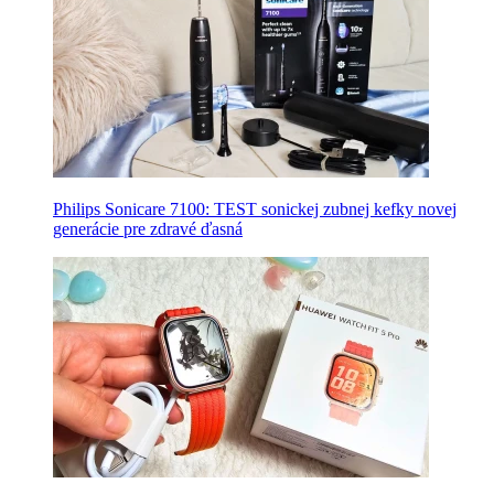
Philips Sonicare 7100: TEST sonickej zubnej kefky novej
generácie pre zdravé ďasná