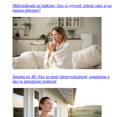
Mikrozáhrada na balkóne: Ako si vytvoriť zelenú oázu aj na
malom priestore?
Imunita po 40: Ako sa mení obranyschopnosť organizmu a
ako ju prirodzene podporiť