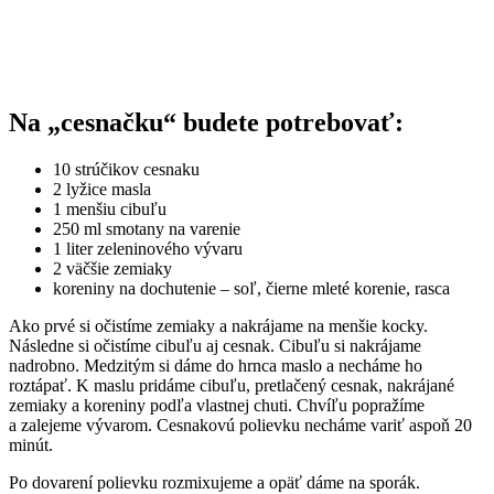
Na „cesnačku“ budete potrebovať:
10 strúčikov cesnaku
2 lyžice masla
1 menšiu cibuľu
250 ml smotany na varenie
1 liter zeleninového vývaru
2 väčšie zemiaky
koreniny na dochutenie – soľ, čierne mleté korenie, rasca
Ako prvé si očistíme zemiaky a nakrájame na menšie kocky.
Následne si očistíme cibuľu aj cesnak. Cibuľu si nakrájame
nadrobno. Medzitým si dáme do hrnca maslo a necháme ho
roztápať. K maslu pridáme cibuľu, pretlačený cesnak, nakrájané
zemiaky a koreniny podľa vlastnej chuti. Chvíľu popražíme
a zalejeme vývarom. Cesnakovú polievku necháme variť aspoň 20
minút.
Po dovarení polievku rozmixujeme a opäť dáme na sporák.