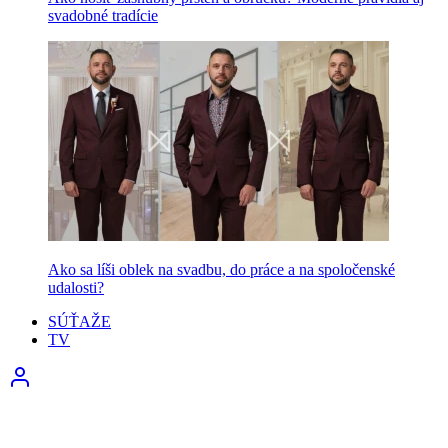
svadobné tradície
Ako sa líši oblek na svadbu, do práce a na spoločenské
udalosti?
SÚŤAŽE
TV