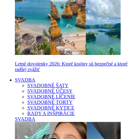
Letné dovolenky 2026: Ktoré krajiny sú bezpečné a ktoré
radšej zvážiť
SVADBA
SVADOBNÉ ŠATY
SVADOBNÉ ÚČESY
SVADOBNÉ LÍČENIE
SVADOBNÉ TORTY
SVADOBNÉ KYTICE
RADY A INŠPIRÁCIE
SVADBA