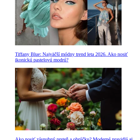
Tiffany Blue: Najväčší módny trend leta 2026. Ako nosiť
ikonickú pastelovú modrú?
Ako nosiť zásnubný prsteň a obrúčku? Moderné pravidlá aj