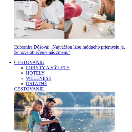
Ľubomíra Dóšová: „Najväčšou lžou módneho priemyslu je,
že nové oblečenie nás zmení.“
CESTOVANIE
POBYTY A VÝLETY
HOTELY
WELLNESS
OSTATNÉ
CESTOVANIE