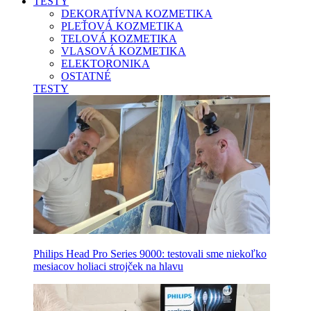
TESTY
DEKORATÍVNA KOZMETIKA
PLEŤOVÁ KOZMETIKA
TELOVÁ KOZMETIKA
VLASOVÁ KOZMETIKA
ELEKTORONIKA
OSTATNÉ
TESTY
Philips Head Pro Series 9000: testovali sme niekoľko
mesiacov holiaci strojček na hlavu