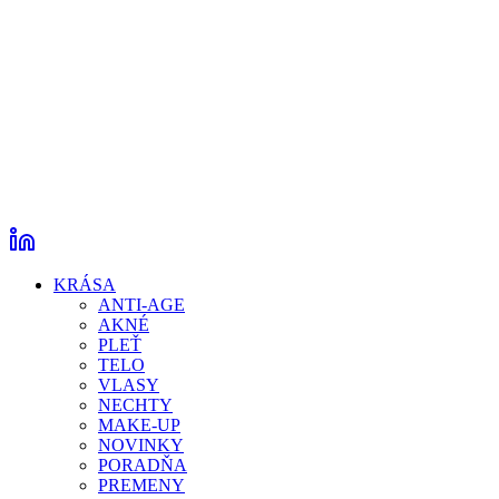
KRÁSA
ANTI-AGE
AKNÉ
PLEŤ
TELO
VLASY
NECHTY
MAKE-UP
NOVINKY
PORADŇA
PREMENY