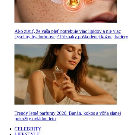
Ako zistiť, že vaša pleť potrebuje viac lipidov a nie viac
kyseliny hyalurónovej? Príznaky poškodenej kožnej bariéry
Trendy letné parfumy 2026: Banán, kokos a vôňa slanej
pokožky ovládnu leto
CELEBRITY
LIFESTYLE