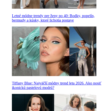
Letné módne trendy pre ženy po 40: Bodky, popelín,
bermudy a kúsky, ktoré lichotia postave
Tiffany Blue: Najväčší módny trend leta 2026. Ako nosiť
ikonickú pastelovú modrú?