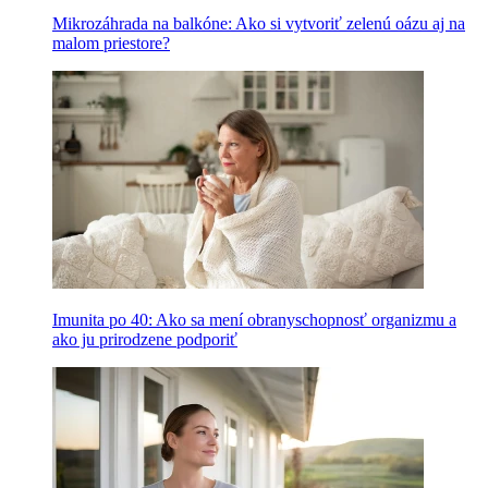
Mikrozáhrada na balkóne: Ako si vytvoriť zelenú oázu aj na
malom priestore?
Imunita po 40: Ako sa mení obranyschopnosť organizmu a
ako ju prirodzene podporiť