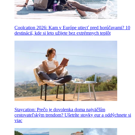
Coolcation 2026: Kam v Európe utiecť pred horúčavami? 10
destinácií, kde si leto užijete bez extrémnych teplôt
Staycation: Prečo je dovolenka doma najväčším
cestovateľským trendom? Ušetríte stovky eur a oddýchnete si
viac