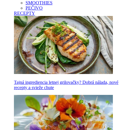
SMOOTHIES
PEČIVO
RECEPTY
Tajná ingrediencia letnej grilovačky? Dobrá nálada, nové
recepty a svieže chute