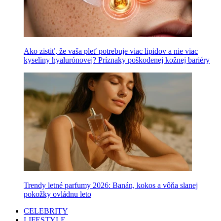
Ako zistiť, že vaša pleť potrebuje viac lipidov a nie viac
kyseliny hyalurónovej? Príznaky poškodenej kožnej bariéry
Trendy letné parfumy 2026: Banán, kokos a vôňa slanej
pokožky ovládnu leto
CELEBRITY
LIFESTYLE