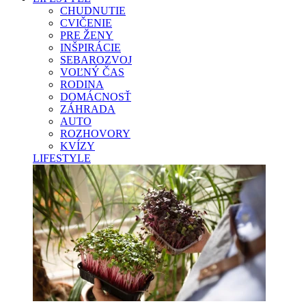
CHUDNUTIE
CVIČENIE
PRE ŽENY
INŠPIRÁCIE
SEBAROZVOJ
VOĽNÝ ČAS
RODINA
DOMÁCNOSŤ
ZÁHRADA
AUTO
ROZHOVORY
KVÍZY
LIFESTYLE