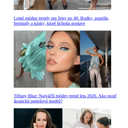
Letné módne trendy pre ženy po 40: Bodky, popelín,
bermudy a kúsky, ktoré lichotia postave
Tiffany Blue: Najväčší módny trend leta 2026. Ako nosiť
ikonickú pastelovú modrú?