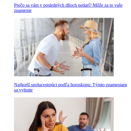
Prečo sa vám v posledných dňoch nedarí? Môže za to vaše
znamenie
Najhorší spolucestujúci podľa horoskopu: Týmto znameniam
sa vyhnite