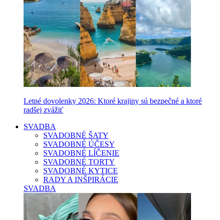
Letné dovolenky 2026: Ktoré krajiny sú bezpečné a ktoré
radšej zvážiť
SVADBA
SVADOBNÉ ŠATY
SVADOBNÉ ÚČESY
SVADOBNÉ LÍČENIE
SVADOBNÉ TORTY
SVADOBNÉ KYTICE
RADY A INŠPIRÁCIE
SVADBA