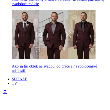
svadobné tradície
Ako sa líši oblek na svadbu, do práce a na spoločenské
udalosti?
SÚŤAŽE
TV