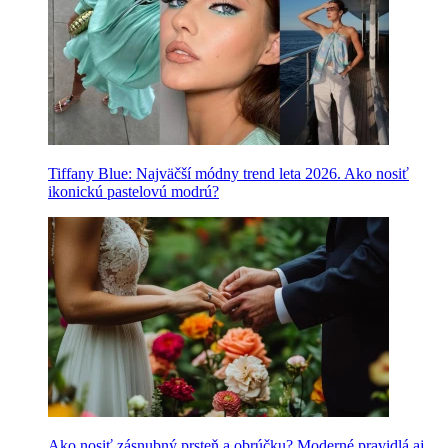
Tiffany Blue: Najväčší módny trend leta 2026. Ako nosiť
ikonickú pastelovú modrú?
Ako nosiť zásnubný prsteň a obrúčku? Moderné pravidlá aj