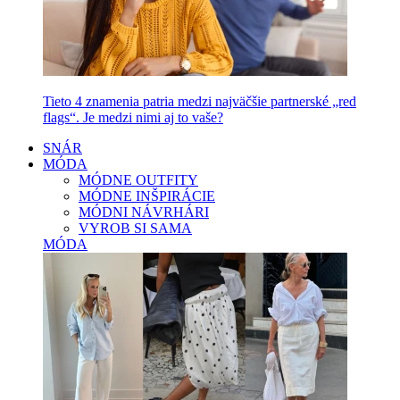
Tieto 4 znamenia patria medzi najväčšie partnerské „red
flags“. Je medzi nimi aj to vaše?
SNÁR
MÓDA
MÓDNE OUTFITY
MÓDNE INŠPIRÁCIE
MÓDNI NÁVRHÁRI
VYROB SI SAMA
MÓDA