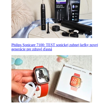
Philips Sonicare 7100: TEST sonickej zubnej kefky novej
generácie pre zdravé ďasná