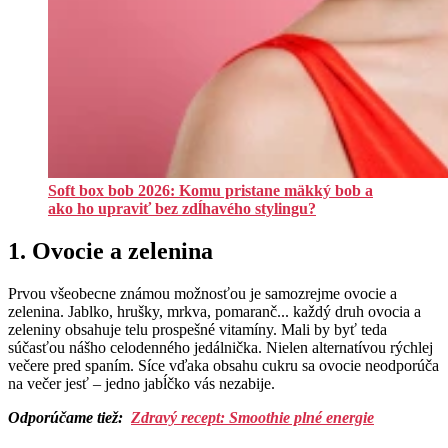
Soft box bob 2026: Komu pristane mäkký bob a
ako ho upraviť bez zdĺhavého stylingu?
1. Ovocie a zelenina
Prvou všeobecne známou možnosťou je samozrejme ovocie a
zelenina. Jablko, hrušky, mrkva, pomaranč... každý druh ovocia a
zeleniny obsahuje telu prospešné vitamíny. Mali by byť teda
súčasťou nášho celodenného jedálnička. Nielen alternatívou rýchlej
večere pred spaním. Síce vďaka obsahu cukru sa ovocie neodporúča
na večer jesť – jedno jabĺčko vás nezabije.
Odporúčame tiež:
Zdravý recept: Smoothie plné energie