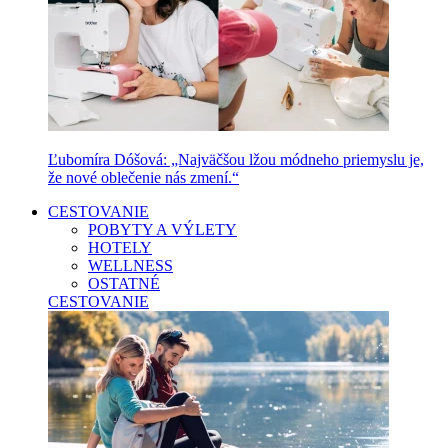
Ľubomíra Dóšová: „Najväčšou lžou módneho priemyslu je,
že nové oblečenie nás zmení.“
CESTOVANIE
POBYTY A VÝLETY
HOTELY
WELLNESS
OSTATNÉ
CESTOVANIE