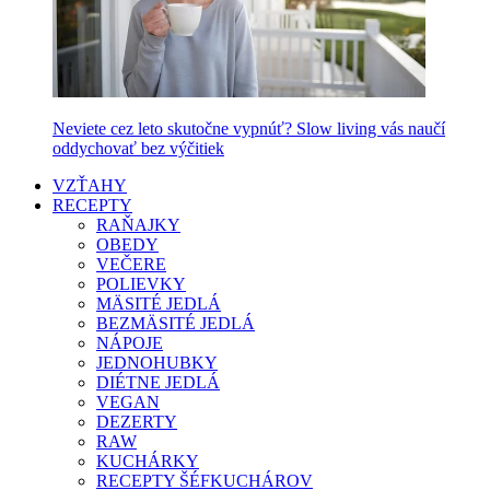
Neviete cez leto skutočne vypnúť? Slow living vás naučí
oddychovať bez výčitiek
VZŤAHY
RECEPTY
RAŇAJKY
OBEDY
VEČERE
POLIEVKY
MÄSITÉ JEDLÁ
BEZMÄSITÉ JEDLÁ
NÁPOJE
JEDNOHUBKY
DIÉTNE JEDLÁ
VEGAN
DEZERTY
RAW
KUCHÁRKY
RECEPTY ŠÉFKUCHÁROV