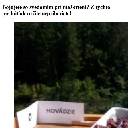
Bojujete so svedomím pri maškrtení? Z týchto
pochúťok určite nepriberiete!