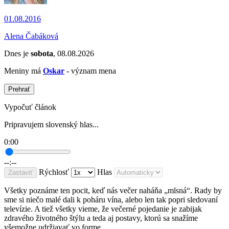
01.08.2016
Alena Čabáková
Dnes je
sobota
, 08.08.2026
Meniny má
Oskar
- význam mena
Prehrať
Vypočuť článok
Pripravujem slovenský hlas...
0:00
--:--
Rýchlosť
Hlas
Zastaviť
Všetky poznáme ten pocit, keď nás večer naháňa „mlsná“. Rady by
sme si niečo malé dali k poháru vína, alebo len tak popri sledovaní
televízie. A tiež všetky vieme, že večerné pojedanie je zabijak
zdravého životného štýlu a teda aj postavy, ktorú sa snažíme
všemožne udržiavať vo forme.