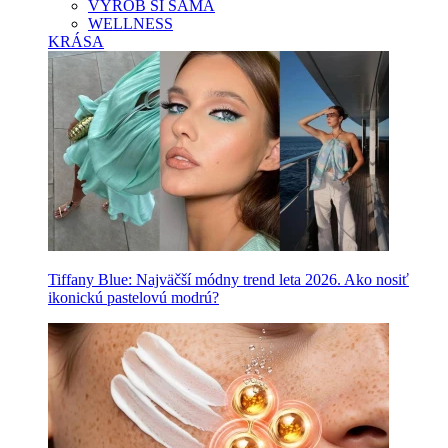
VYROB SI SAMA
WELLNESS
KRÁSA
Tiffany Blue: Najväčší módny trend leta 2026. Ako nosiť
ikonickú pastelovú modrú?