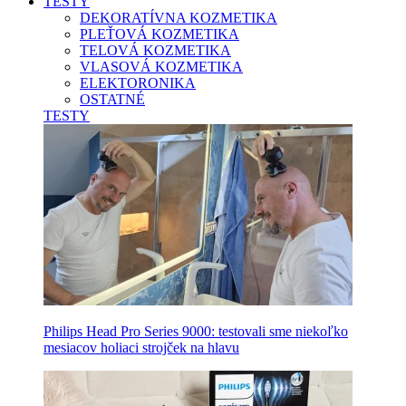
TESTY
DEKORATÍVNA KOZMETIKA
PLEŤOVÁ KOZMETIKA
TELOVÁ KOZMETIKA
VLASOVÁ KOZMETIKA
ELEKTORONIKA
OSTATNÉ
TESTY
Philips Head Pro Series 9000: testovali sme niekoľko
mesiacov holiaci strojček na hlavu