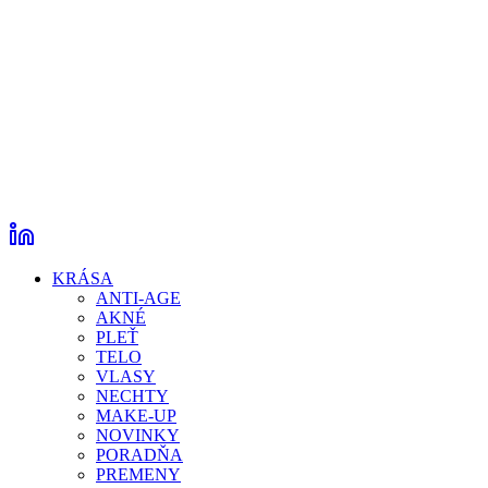
KRÁSA
ANTI-AGE
AKNÉ
PLEŤ
TELO
VLASY
NECHTY
MAKE-UP
NOVINKY
PORADŇA
PREMENY