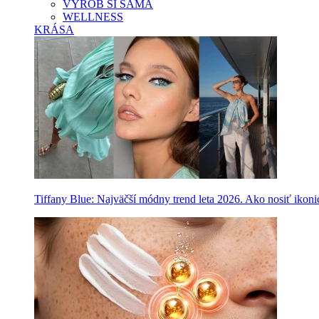
VYROB SI SAMA
WELLNESS
KRÁSA
Tiffany Blue: Najväčší módny trend leta 2026. Ako nosiť ikon