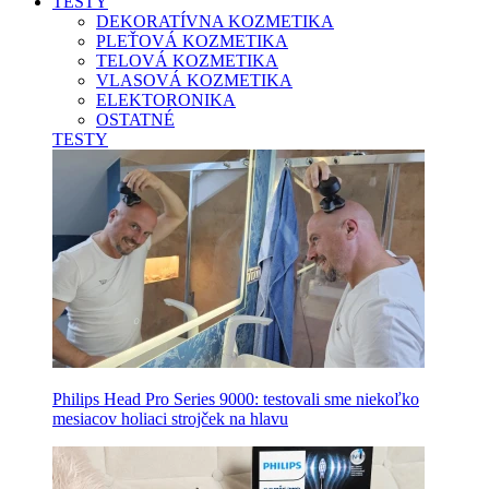
TESTY
DEKORATÍVNA KOZMETIKA
PLEŤOVÁ KOZMETIKA
TELOVÁ KOZMETIKA
VLASOVÁ KOZMETIKA
ELEKTORONIKA
OSTATNÉ
TESTY
Philips Head Pro Series 9000: testovali sme niekoľko
mesiacov holiaci strojček na hlavu