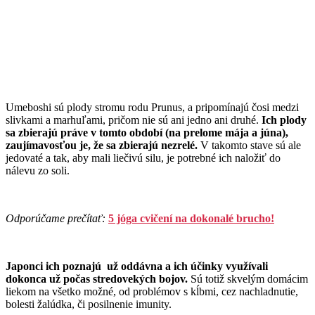
Umeboshi sú plody stromu rodu Prunus, a pripomínajú čosi medzi
slivkami a marhuľami, pričom nie sú ani jedno ani druhé.
Ich plody
sa zbierajú práve v tomto období (na prelome mája a júna),
zaujímavosťou je, že sa zbierajú nezrelé.
V takomto stave sú ale
jedovaté a tak, aby mali liečivú silu, je potrebné ich naložiť do
nálevu zo soli.
Odporúčame prečítať:
5 jóga cvičení na dokonalé brucho!
Japonci ich poznajú už oddávna a ich účinky využívali
dokonca už počas stredovekých bojov.
Sú totiž skvelým domácim
liekom na všetko možné, od problémov s kĺbmi, cez nachladnutie,
bolesti žalúdka, či posilnenie imunity.