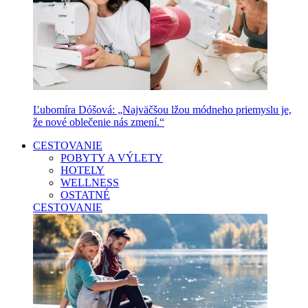
Ľubomíra Dóšová: „Najväčšou lžou módneho priemyslu je,
že nové oblečenie nás zmení.“
CESTOVANIE
POBYTY A VÝLETY
HOTELY
WELLNESS
OSTATNÉ
CESTOVANIE