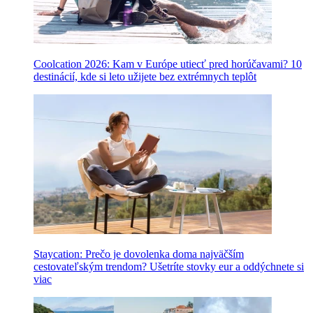
Coolcation 2026: Kam v Európe utiecť pred horúčavami? 10
destinácií, kde si leto užijete bez extrémnych teplôt
Staycation: Prečo je dovolenka doma najväčším
cestovateľským trendom? Ušetríte stovky eur a oddýchnete si
viac