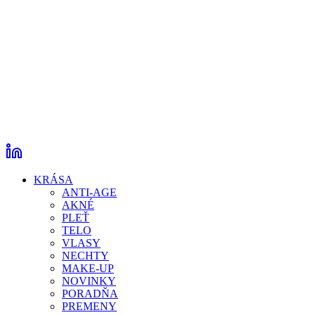
KRÁSA
ANTI-AGE
AKNÉ
PLEŤ
TELO
VLASY
NECHTY
MAKE-UP
NOVINKY
PORADŇA
PREMENY