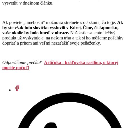
vysvetliť v dnešnom článku.
Ak poviete „umeboshi“ možno sa stretnete s otázkami, čo to je.
Ak
by ste však toto slovíčko vyslovili v Kórei, Číne, či Japonsku,
vaše okolie by bolo hneď v obraze.
Našťastie sa tento liečivý
produkt už vyskytuje aj na našom trhu a tak si ho môžeme poľahky
dopriať a pritom ani veľmi nezaťažiť svoje peňaženky.
Odporúčame prečítať:
Artičoka - kráľovská rastlina, o ktorej
musíte počuť!