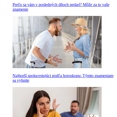
Prečo sa vám v posledných dňoch nedarí? Môže za to vaše
znamenie
Najhorší spolucestujúci podľa horoskopu: Týmto znameniam
sa vyhnite