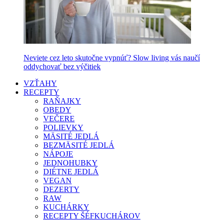
Neviete cez leto skutočne vypnúť? Slow living vás naučí
oddychovať bez výčitiek
VZŤAHY
RECEPTY
RAŇAJKY
OBEDY
VEČERE
POLIEVKY
MÄSITÉ JEDLÁ
BEZMÄSITÉ JEDLÁ
NÁPOJE
JEDNOHUBKY
DIÉTNE JEDLÁ
VEGAN
DEZERTY
RAW
KUCHÁRKY
RECEPTY ŠÉFKUCHÁROV