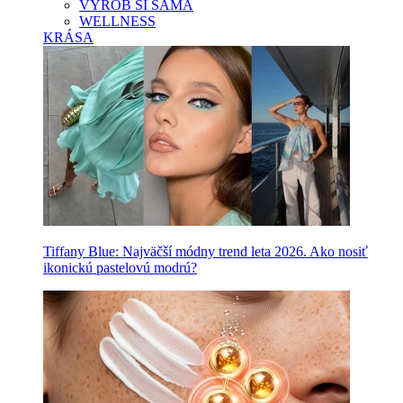
VYROB SI SAMA
WELLNESS
KRÁSA
Tiffany Blue: Najväčší módny trend leta 2026. Ako nosiť
ikonickú pastelovú modrú?