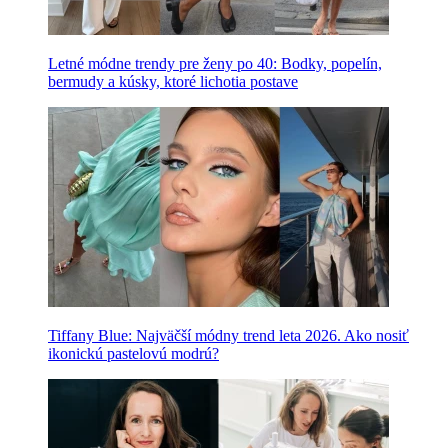
Letné módne trendy pre ženy po 40: Bodky, popelín,
bermudy a kúsky, ktoré lichotia postave
Tiffany Blue: Najväčší módny trend leta 2026. Ako nosiť
ikonickú pastelovú modrú?