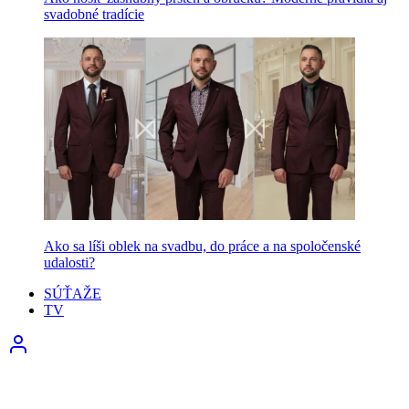
svadobné tradície
Ako sa líši oblek na svadbu, do práce a na spoločenské
udalosti?
SÚŤAŽE
TV