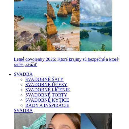
Letné dovolenky 2026: Ktoré krajiny sú bezpečné a ktoré
radšej zvážiť
SVADBA
SVADOBNÉ ŠATY
SVADOBNÉ ÚČESY
SVADOBNÉ LÍČENIE
SVADOBNÉ TORTY
SVADOBNÉ KYTICE
RADY A INŠPIRÁCIE
SVADBA