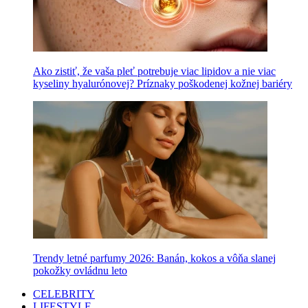
Ako zistiť, že vaša pleť potrebuje viac lipidov a nie viac
kyseliny hyalurónovej? Príznaky poškodenej kožnej bariéry
Trendy letné parfumy 2026: Banán, kokos a vôňa slanej
pokožky ovládnu leto
CELEBRITY
LIFESTYLE