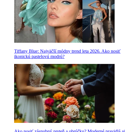
Tiffany Blue: Najväčší módny trend leta 2026. Ako nosiť
ikonickú pastelovú modrú?
Ako nosiť zásnubný prsteň a obrúčku? Moderné pravidlá aj