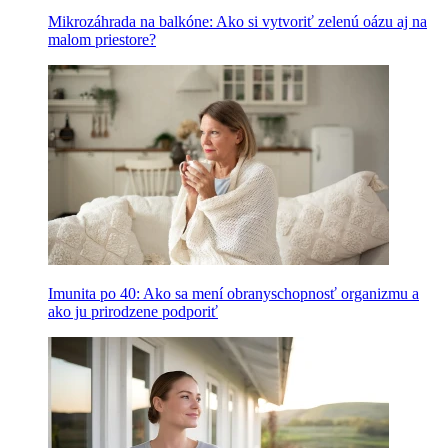
Mikrozáhrada na balkóne: Ako si vytvoriť zelenú oázu aj na
malom priestore?
Imunita po 40: Ako sa mení obranyschopnosť organizmu a
ako ju prirodzene podporiť