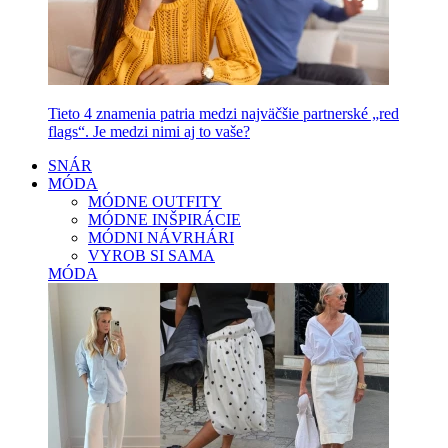
Tieto 4 znamenia patria medzi najväčšie partnerské „red
flags“. Je medzi nimi aj to vaše?
SNÁR
MÓDA
MÓDNE OUTFITY
MÓDNE INŠPIRÁCIE
MÓDNI NÁVRHÁRI
VYROB SI SAMA
MÓDA