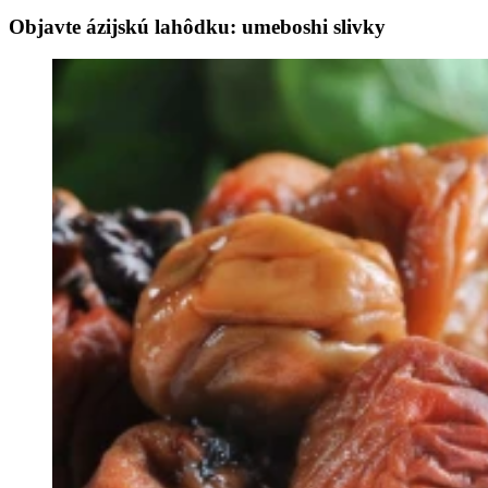
Objavte ázijskú lahôdku: umeboshi slivky