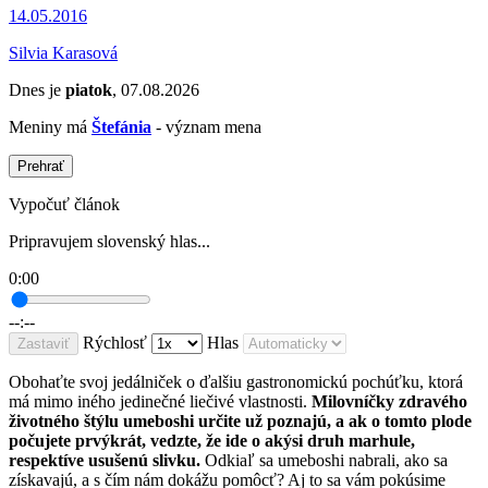
14.05.2016
Silvia Karasová
Dnes je
piatok
, 07.08.2026
Meniny má
Štefánia
- význam mena
Prehrať
Vypočuť článok
Pripravujem slovenský hlas...
0:00
--:--
Rýchlosť
Hlas
Zastaviť
Obohaťte svoj jedálniček o ďalšiu gastronomickú pochúťku, ktorá
má mimo iného jedinečné liečivé vlastnosti.
Milovníčky zdravého
životného štýlu umeboshi určite už poznajú, a ak o tomto plode
počujete prvýkrát, vedzte, že ide o akýsi druh marhule,
respektíve usušenú slivku.
Odkiaľ sa umeboshi nabrali, ako sa
získavajú, a s čím nám dokážu pomôcť? Aj to sa vám pokúsime