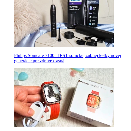
Philips Sonicare 7100: TEST sonickej zubnej kefky novej
generácie pre zdravé ďasná