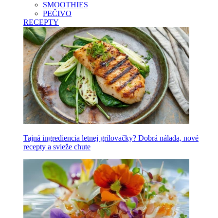
SMOOTHIES
PEČIVO
RECEPTY
Tajná ingrediencia letnej grilovačky? Dobrá nálada, nové
recepty a svieže chute