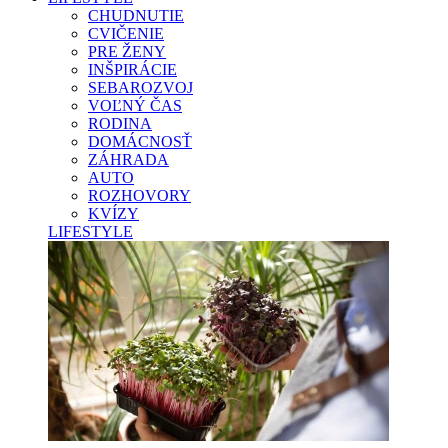
CHUDNUTIE
CVIČENIE
PRE ŽENY
INŠPIRÁCIE
SEBAROZVOJ
VOĽNÝ ČAS
RODINA
DOMÁCNOSŤ
ZÁHRADA
AUTO
ROZHOVORY
KVÍZY
LIFESTYLE