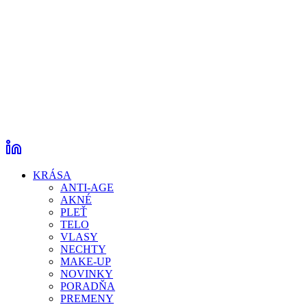
KRÁSA
ANTI-AGE
AKNÉ
PLEŤ
TELO
VLASY
NECHTY
MAKE-UP
NOVINKY
PORADŇA
PREMENY