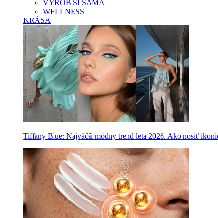
VYROB SI SAMA
WELLNESS
KRÁSA
Tiffany Blue: Najväčší módny trend leta 2026. Ako nosiť ikon