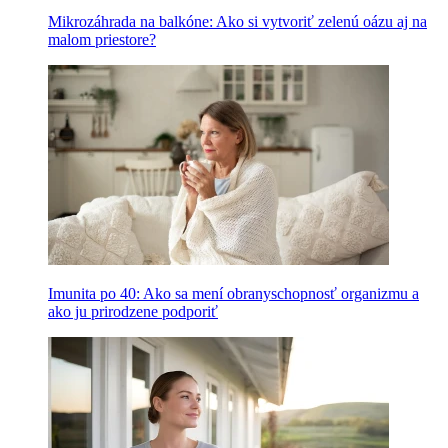
Mikrozáhrada na balkóne: Ako si vytvoriť zelenú oázu aj na
malom priestore?
Imunita po 40: Ako sa mení obranyschopnosť organizmu a
ako ju prirodzene podporiť