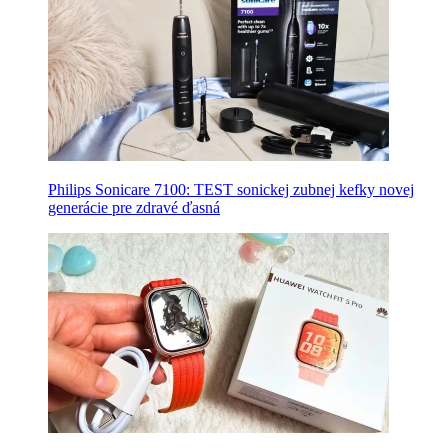
Philips Sonicare 7100: TEST sonickej zubnej kefky novej
generácie pre zdravé ďasná