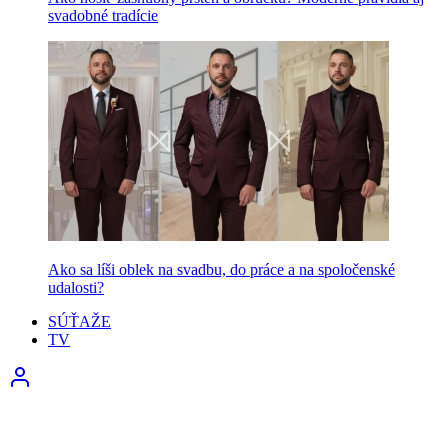
svadobné tradície
Ako sa líši oblek na svadbu, do práce a na spoločenské
udalosti?
SÚŤAŽE
TV