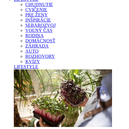
CHUDNUTIE
CVIČENIE
PRE ŽENY
INŠPIRÁCIE
SEBAROZVOJ
VOĽNÝ ČAS
RODINA
DOMÁCNOSŤ
ZÁHRADA
AUTO
ROZHOVORY
KVÍZY
LIFESTYLE