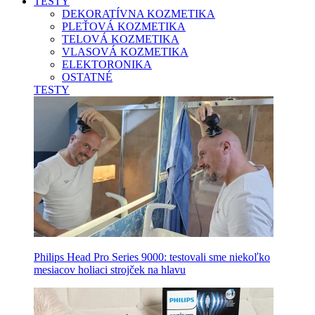
TESTY
DEKORATÍVNA KOZMETIKA
PLEŤOVÁ KOZMETIKA
TELOVÁ KOZMETIKA
VLASOVÁ KOZMETIKA
ELEKTORONIKA
OSTATNÉ
TESTY
Philips Head Pro Series 9000: testovali sme niekoľko
mesiacov holiaci strojček na hlavu