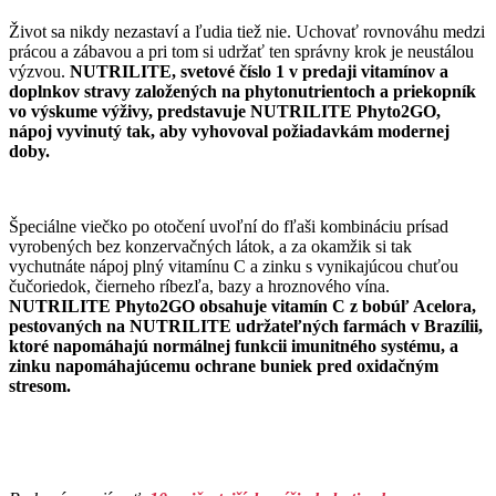
Život sa nikdy nezastaví a ľudia tiež nie. Uchovať rovnováhu medzi
prácou a zábavou a pri tom si udržať ten správny krok je neustálou
výzvou.
NUTRILITE, svetové číslo 1 v predaji vitamínov a
doplnkov stravy založených na phytonutrientoch a priekopník
vo výskume výživy, predstavuje NUTRILITE Phyto2GO,
nápoj vyvinutý tak, aby vyhovoval požiadavkám modernej
doby.
Špeciálne viečko po otočení uvoľní do fľaši kombináciu prísad
vyrobených bez konzervačných látok, a za okamžik si tak
vychutnáte nápoj plný vitamínu C a zinku s vynikajúcou chuťou
čučoriedok, čierneho ríbezľa, bazy a hroznového vína.
NUTRILITE Phyto2GO obsahuje vitamín C z bobúľ Acelora,
pestovaných na NUTRILITE udržateľných farmách v Brazílii,
ktoré napomáhajú normálnej funkcii imunitného systému, a
zinku napomáhajúcemu ochrane buniek pred oxidačným
stresom.