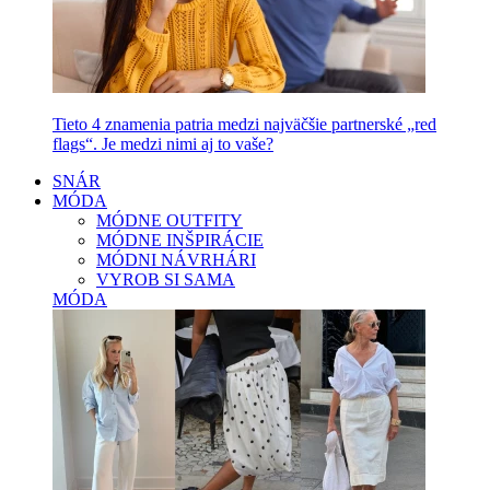
Tieto 4 znamenia patria medzi najväčšie partnerské „red
flags“. Je medzi nimi aj to vaše?
SNÁR
MÓDA
MÓDNE OUTFITY
MÓDNE INŠPIRÁCIE
MÓDNI NÁVRHÁRI
VYROB SI SAMA
MÓDA