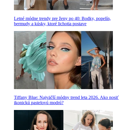
Letné módne trendy pre ženy po 40: Bodky, popelín,
bermudy a kúsky, ktoré lichotia postave
Tiffany Blue: Najväčší módny trend leta 2026. Ako nosiť
ikonickú pastelovú modrú?