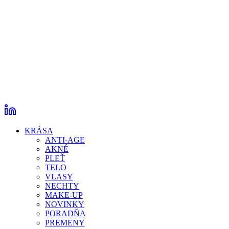
KRÁSA
ANTI-AGE
AKNÉ
PLEŤ
TELO
VLASY
NECHTY
MAKE-UP
NOVINKY
PORADŇA
PREMENY