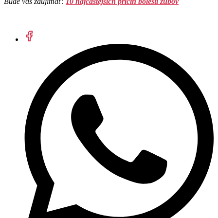
Bude vás zaujímať:
10 najčastejších príčin bolesti zubov