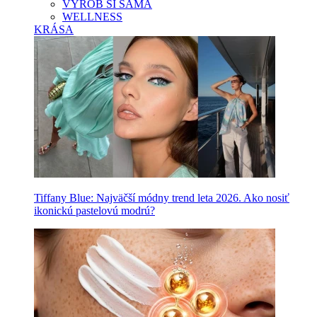
VYROB SI SAMA
WELLNESS
KRÁSA
Tiffany Blue: Najväčší módny trend leta 2026. Ako nosiť
ikonickú pastelovú modrú?