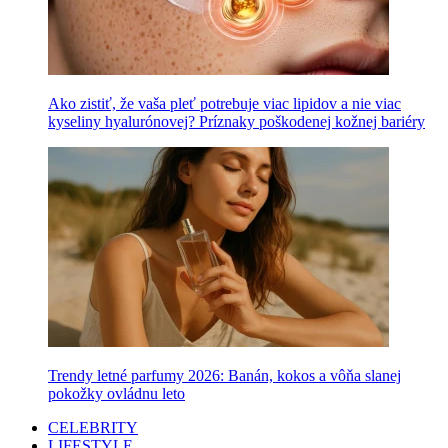
Ako zistiť, že vaša pleť potrebuje viac lipidov a nie viac
kyseliny hyalurónovej? Príznaky poškodenej kožnej bariéry
Trendy letné parfumy 2026: Banán, kokos a vôňa slanej
pokožky ovládnu leto
CELEBRITY
LIFESTYLE