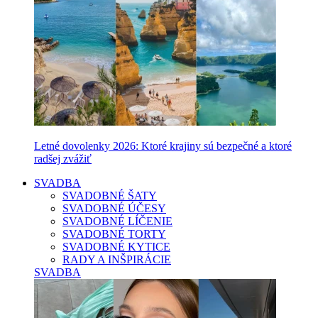
Letné dovolenky 2026: Ktoré krajiny sú bezpečné a ktoré
radšej zvážiť
SVADBA
SVADOBNÉ ŠATY
SVADOBNÉ ÚČESY
SVADOBNÉ LÍČENIE
SVADOBNÉ TORTY
SVADOBNÉ KYTICE
RADY A INŠPIRÁCIE
SVADBA