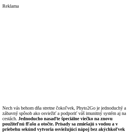
Reklama
Nech vás behom dňa stretne čokoľvek, Phyto2Go je jednoduchý a
zábavný spôsob ako osviežiť a podporiť váš imunitný systém aj na
cestách.
Jednoducho nasaďte špeciálne viečko na znovu
použiteľnú fľašu a otočte. Prísady sa zmiešajú s vodou a v
priebehu sekúnd vytvoria osviežujúci nápoj bez akýchkoľvek