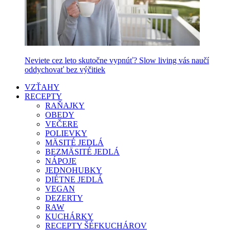
Neviete cez leto skutočne vypnúť? Slow living vás naučí
oddychovať bez výčitiek
VZŤAHY
RECEPTY
RAŇAJKY
OBEDY
VEČERE
POLIEVKY
MÄSITÉ JEDLÁ
BEZMÄSITÉ JEDLÁ
NÁPOJE
JEDNOHUBKY
DIÉTNE JEDLÁ
VEGAN
DEZERTY
RAW
KUCHÁRKY
RECEPTY ŠÉFKUCHÁROV