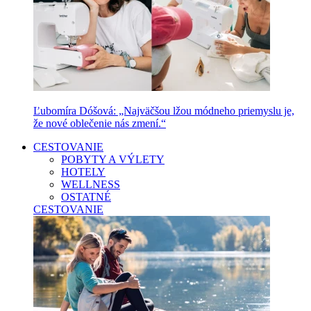
Ľubomíra Dóšová: „Najväčšou lžou módneho priemyslu je,
že nové oblečenie nás zmení.“
CESTOVANIE
POBYTY A VÝLETY
HOTELY
WELLNESS
OSTATNÉ
CESTOVANIE