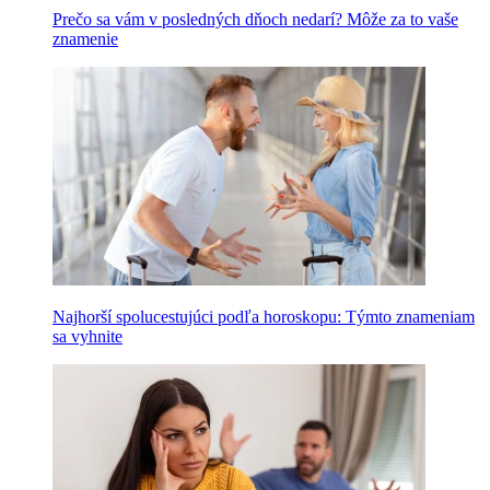
Prečo sa vám v posledných dňoch nedarí? Môže za to vaše
znamenie
Najhorší spolucestujúci podľa horoskopu: Týmto znameniam
sa vyhnite