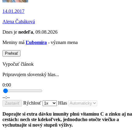
14.01.2017
Alena Čabáková
Dnes je
nedeľa
, 09.08.2026
Meniny má
Ľubomíra
- význam mena
Prehrať
Vypočuť článok
Pripravujem slovenský hlas...
0:00
--:--
Rýchlosť
Hlas
Zastaviť
Doprajte si extra dávku imunity plnú vitamínu C a zinku aj na
cestách: nech ste kdekoľvek, jednoducho otočte viečko a
vychutnajte si nový stupeň výživy.