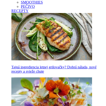
SMOOTHIES
PEČIVO
RECEPTY
Tajná ingrediencia letnej grilovačky? Dobrá nálada, nové
recepty a svieže chute