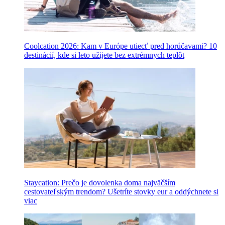
Coolcation 2026: Kam v Európe utiecť pred horúčavami? 10
destinácií, kde si leto užijete bez extrémnych teplôt
Staycation: Prečo je dovolenka doma najväčším
cestovateľským trendom? Ušetríte stovky eur a oddýchnete si
viac