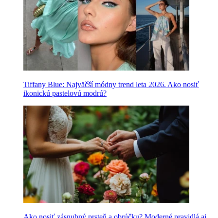
Tiffany Blue: Najväčší módny trend leta 2026. Ako nosiť
ikonickú pastelovú modrú?
Ako nosiť zásnubný prsteň a obrúčku? Moderné pravidlá aj