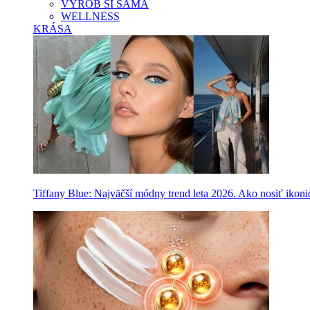
VYROB SI SAMA
WELLNESS
KRÁSA
Tiffany Blue: Najväčší módny trend leta 2026. Ako nosiť ikon