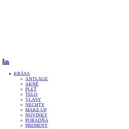
KRÁSA
ANTI-AGE
AKNÉ
PLEŤ
TELO
VLASY
NECHTY
MAKE-UP
NOVINKY
PORADŇA
PREMENY