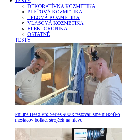
TESTY
DEKORATÍVNA KOZMETIKA
PLEŤOVÁ KOZMETIKA
TELOVÁ KOZMETIKA
VLASOVÁ KOZMETIKA
ELEKTORONIKA
OSTATNÉ
TESTY
Philips Head Pro Series 9000: testovali sme niekoľko
mesiacov holiaci strojček na hlavu