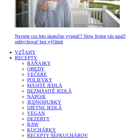
Neviete cez leto skutočne vypnúť? Slow living vás naučí
oddychovať bez výčitiek
VZŤAHY
RECEPTY
RAŇAJKY
OBEDY
VEČERE
POLIEVKY
MÄSITÉ JEDLÁ
BEZMÄSITÉ JEDLÁ
NÁPOJE
JEDNOHUBKY
DIÉTNE JEDLÁ
VEGAN
DEZERTY
RAW
KUCHÁRKY
RECEPTY ŠÉFKUCHÁROV