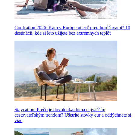
Coolcation 2026: Kam v Európe utiecť pred horúčavami? 10
destinácií, kde si leto užijete bez extrémnych teplôt
Staycation: Prečo je dovolenka doma najväčším
cestovateľským trendom? Ušetríte stovky eur a oddýchnete si
viac