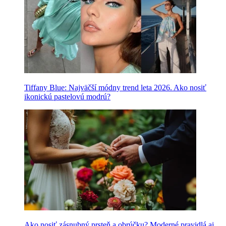
Tiffany Blue: Najväčší módny trend leta 2026. Ako nosiť
ikonickú pastelovú modrú?
Ako nosiť zásnubný prsteň a obrúčku? Moderné pravidlá aj