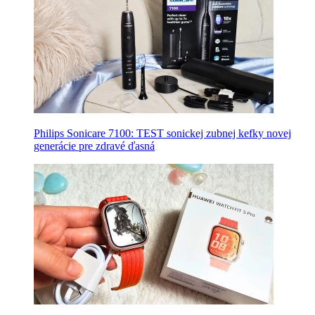
Philips Sonicare 7100: TEST sonickej zubnej kefky novej
generácie pre zdravé ďasná