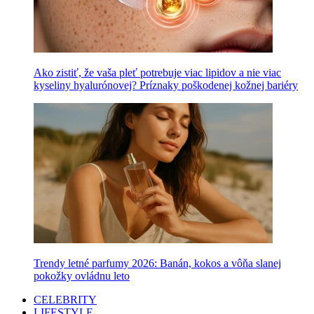
Ako zistiť, že vaša pleť potrebuje viac lipidov a nie viac
kyseliny hyalurónovej? Príznaky poškodenej kožnej bariéry
Trendy letné parfumy 2026: Banán, kokos a vôňa slanej
pokožky ovládnu leto
CELEBRITY
LIFESTYLE