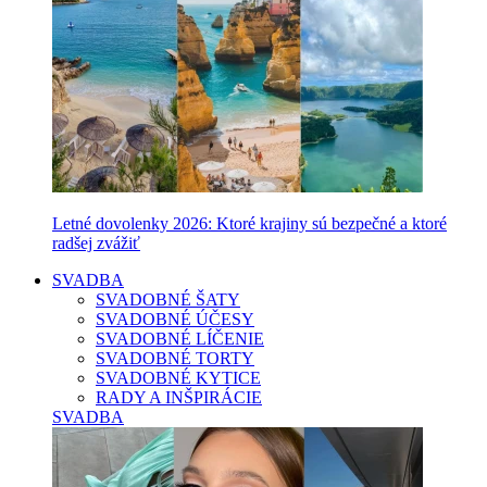
Letné dovolenky 2026: Ktoré krajiny sú bezpečné a ktoré
radšej zvážiť
SVADBA
SVADOBNÉ ŠATY
SVADOBNÉ ÚČESY
SVADOBNÉ LÍČENIE
SVADOBNÉ TORTY
SVADOBNÉ KYTICE
RADY A INŠPIRÁCIE
SVADBA