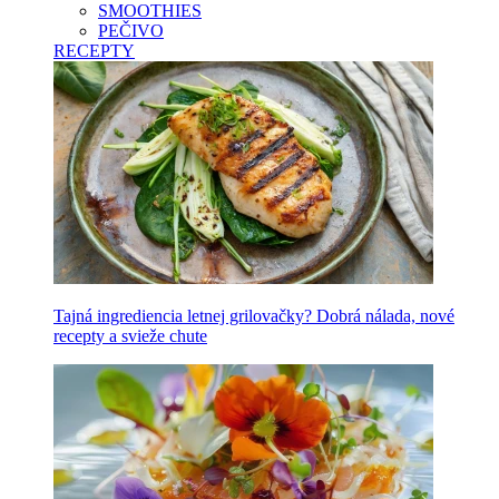
SMOOTHIES
PEČIVO
RECEPTY
Tajná ingrediencia letnej grilovačky? Dobrá nálada, nové
recepty a svieže chute