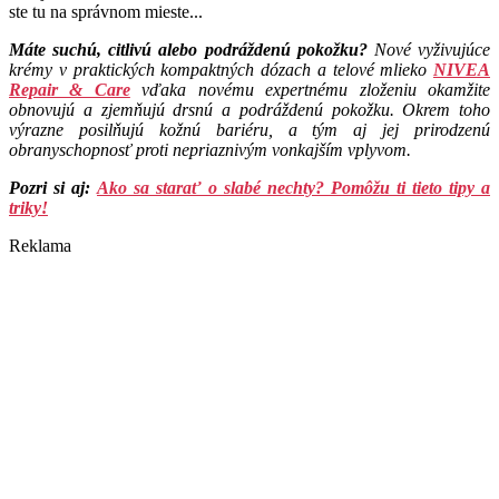
ste tu na správnom mieste.
..
Máte suchú, citlivú alebo podráždenú pokožku?
Nové vyživujúce
krémy v praktických kompaktných dózach a telové mlieko
NIVEA
Repair & Care
vďaka novému expertnému zloženiu okamžite
obnovujú a zjemňujú drsnú a podráždenú pokožku. Okrem toho
výrazne posilňujú kožnú bariéru, a tým aj jej prirodzenú
obranyschopnosť proti nepriaznivým vonkajším vplyvom.
Pozri si aj:
Ako sa starať o slabé nechty? Pomôžu ti tieto tipy a
triky!
Reklama