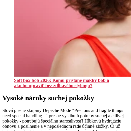
Soft box bob 2026: Komu pristane mäkký bob a
ako ho upraviť bez zdĺhavého stylingu?
Vysoké nároky suchej pokožky
Slová piesne skupiny Depeche Mode "Precious and fragile things
need special handling..." presne vystihujú potreby suchej a citlivej
pokožky - potrebujú špeciálnu starostlivosť! Hĺbkovú hydratáciu,
obnovu a posilnenie a v neposlednom rade účinné zložky. Či už