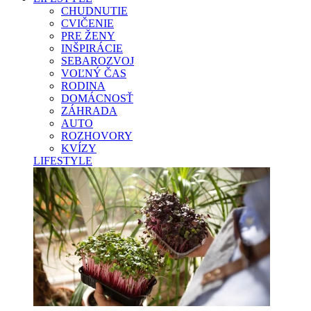
CHUDNUTIE
CVIČENIE
PRE ŽENY
INŠPIRÁCIE
SEBAROZVOJ
VOĽNÝ ČAS
RODINA
DOMÁCNOSŤ
ZÁHRADA
AUTO
ROZHOVORY
KVÍZY
LIFESTYLE