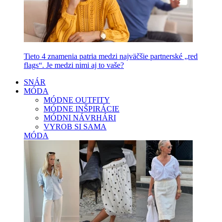
Tieto 4 znamenia patria medzi najväčšie partnerské „red
flags“. Je medzi nimi aj to vaše?
SNÁR
MÓDA
MÓDNE OUTFITY
MÓDNE INŠPIRÁCIE
MÓDNI NÁVRHÁRI
VYROB SI SAMA
MÓDA