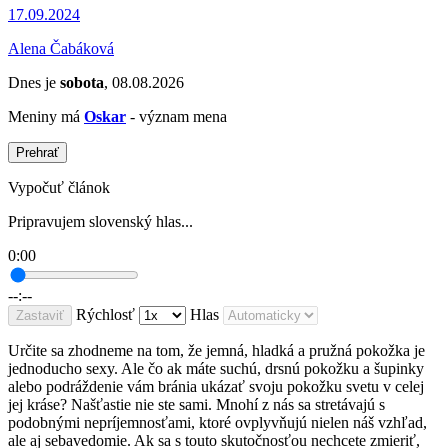
17.09.2024
Alena Čabáková
Dnes je
sobota
, 08.08.2026
Meniny má
Oskar
- význam mena
Prehrať
Vypočuť článok
Pripravujem slovenský hlas...
0:00
--:--
Rýchlosť
Hlas
Zastaviť
Určite sa zhodneme na tom, že jemná, hladká a pružná pokožka je
jednoducho sexy. Ale čo ak máte suchú, drsnú pokožku a šupinky
alebo podráždenie vám bránia ukázať svoju pokožku svetu v celej
jej kráse? Našťastie nie ste sami. Mnohí z nás sa stretávajú s
podobnými nepríjemnosťami, ktoré ovplyvňujú nielen náš vzhľad,
ale aj sebavedomie. Ak sa s touto skutočnosťou nechcete zmieriť,