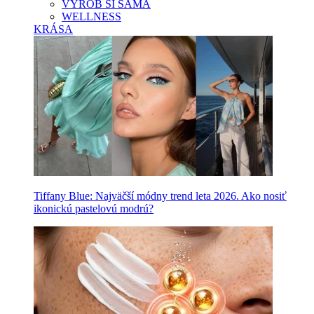
VYROB SI SAMA
WELLNESS
KRÁSA
Tiffany Blue: Najväčší módny trend leta 2026. Ako nosiť
ikonickú pastelovú modrú?