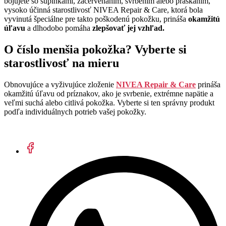
bojujete so šupinkami, začervenaním, svrbením alebo praskaním,
vysoko účinná starostlivosť NIVEA Repair & Care, ktorá bola
vyvinutá špeciálne pre takto poškodenú pokožku, prináša
okamžitú
úľavu
a dlhodobo pomáha
zlepšovať jej vzhľad.
O číslo menšia pokožka? Vyberte si
starostlivosť na mieru
Obnovujúce a vyživujúce zloženie
NIVEA Repair & Care
prináša
okamžitú úľavu od príznakov, ako je svrbenie, extrémne napätie a
veľmi suchá alebo citlivá pokožka. Vyberte si ten správny produkt
podľa individuálnych potrieb vašej pokožky.