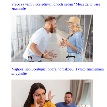
Prečo sa vám v posledných dňoch nedarí? Môže za to vaše
znamenie
Najhorší spolucestujúci podľa horoskopu: Týmto znameniam
sa vyhnite