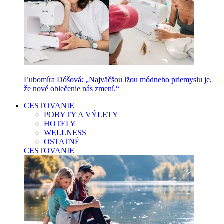
Ľubomíra Dóšová: „Najväčšou lžou módneho priemyslu je,
že nové oblečenie nás zmení.“
CESTOVANIE
POBYTY A VÝLETY
HOTELY
WELLNESS
OSTATNÉ
CESTOVANIE