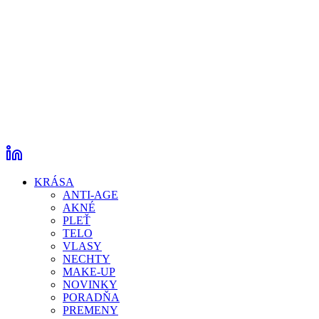
KRÁSA
ANTI-AGE
AKNÉ
PLEŤ
TELO
VLASY
NECHTY
MAKE-UP
NOVINKY
PORADŇA
PREMENY