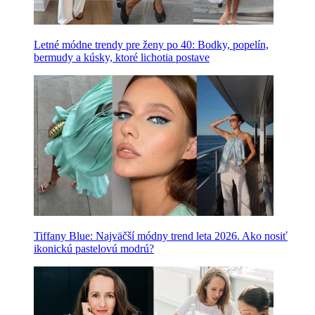
Letné módne trendy pre ženy po 40: Bodky, popelín,
bermudy a kúsky, ktoré lichotia postave
Tiffany Blue: Najväčší módny trend leta 2026. Ako nosiť
ikonickú pastelovú modrú?