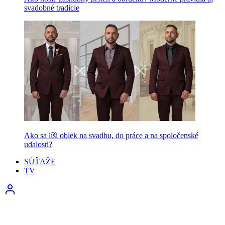
svadobné tradície
Ako sa líši oblek na svadbu, do práce a na spoločenské
udalosti?
SÚŤAŽE
TV