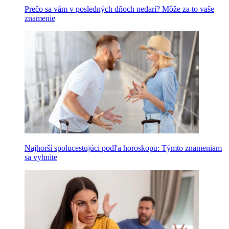
Prečo sa vám v posledných dňoch nedarí? Môže za to vaše
znamenie
Najhorší spolucestujúci podľa horoskopu: Týmto znameniam
sa vyhnite