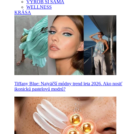
VYROB SI SAMA
WELLNESS
KRÁSA
Tiffany Blue: Najväčší módny trend leta 2026. Ako nosiť
ikonickú pastelovú modrú?