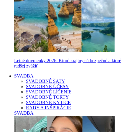
Letné dovolenky 2026: Ktoré krajiny sú bezpečné a ktoré
radšej zvážiť
SVADBA
SVADOBNÉ ŠATY
SVADOBNÉ ÚČESY
SVADOBNÉ LÍČENIE
SVADOBNÉ TORTY
SVADOBNÉ KYTICE
RADY A INŠPIRÁCIE
SVADBA