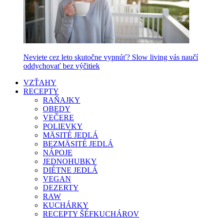
Neviete cez leto skutočne vypnúť? Slow living vás naučí
oddychovať bez výčitiek
VZŤAHY
RECEPTY
RAŇAJKY
OBEDY
VEČERE
POLIEVKY
MÄSITÉ JEDLÁ
BEZMÄSITÉ JEDLÁ
NÁPOJE
JEDNOHUBKY
DIÉTNE JEDLÁ
VEGAN
DEZERTY
RAW
KUCHÁRKY
RECEPTY ŠÉFKUCHÁROV