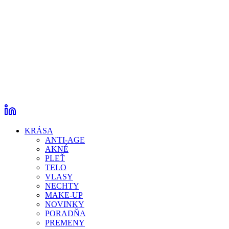
KRÁSA
ANTI-AGE
AKNÉ
PLEŤ
TELO
VLASY
NECHTY
MAKE-UP
NOVINKY
PORADŇA
PREMENY