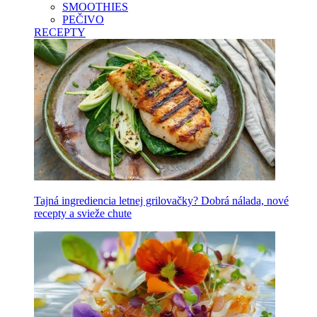
SMOOTHIES
PEČIVO
RECEPTY
Tajná ingrediencia letnej grilovačky? Dobrá nálada, nové
recepty a svieže chute