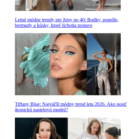
Letné módne trendy pre ženy po 40: Bodky, popelín,
bermudy a kúsky, ktoré lichotia postave
Tiffany Blue: Najväčší módny trend leta 2026. Ako nosiť
ikonickú pastelovú modrú?