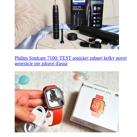
Philips Sonicare 7100: TEST sonickej zubnej kefky novej
generácie pre zdravé ďasná