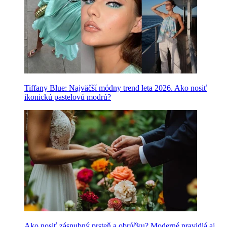
Tiffany Blue: Najväčší módny trend leta 2026. Ako nosiť
ikonickú pastelovú modrú?
Ako nosiť zásnubný prsteň a obrúčku? Moderné pravidlá aj