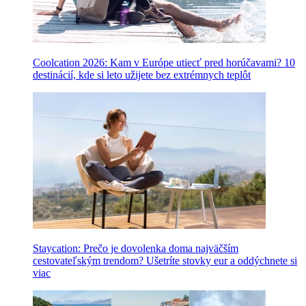
Coolcation 2026: Kam v Európe utiecť pred horúčavami? 10
destinácií, kde si leto užijete bez extrémnych teplôt
Staycation: Prečo je dovolenka doma najväčším
cestovateľským trendom? Ušetríte stovky eur a oddýchnete si
viac