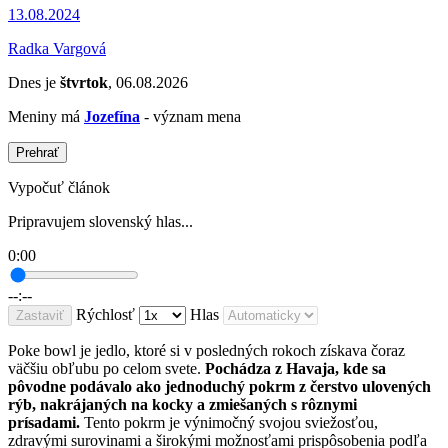
13.08.2024
Radka Vargová
Dnes je
štvrtok
, 06.08.2026
Meniny má
Jozefína
- význam mena
Prehrať
Vypočuť článok
Pripravujem slovenský hlas...
0:00
--:--
Rýchlosť
Hlas
Zastaviť
Poke bowl je jedlo, ktoré si v posledných rokoch získava čoraz
väčšiu obľubu po celom svete.
Pochádza z Havaja, kde sa
pôvodne podávalo ako jednoduchý pokrm z čerstvo ulovených
rýb, nakrájaných na kocky a zmiešaných s rôznymi
prísadami.
Tento pokrm je výnimočný svojou sviežosťou,
zdravými surovinami a širokými možnosťami prispôsobenia podľa