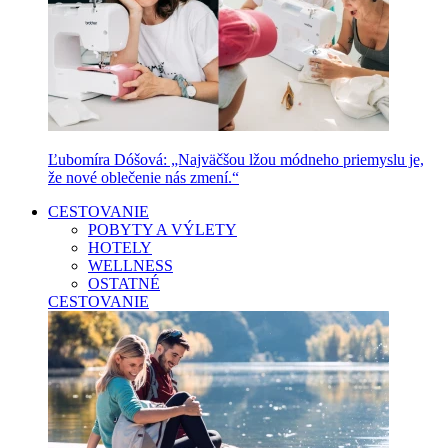
Ľubomíra Dóšová: „Najväčšou lžou módneho priemyslu je,
že nové oblečenie nás zmení.“
CESTOVANIE
POBYTY A VÝLETY
HOTELY
WELLNESS
OSTATNÉ
CESTOVANIE