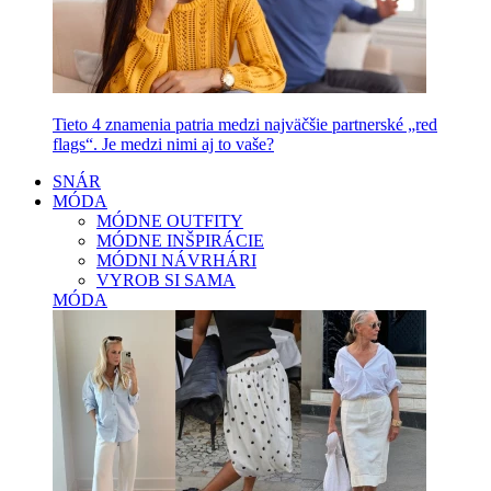
Tieto 4 znamenia patria medzi najväčšie partnerské „red
flags“. Je medzi nimi aj to vaše?
SNÁR
MÓDA
MÓDNE OUTFITY
MÓDNE INŠPIRÁCIE
MÓDNI NÁVRHÁRI
VYROB SI SAMA
MÓDA