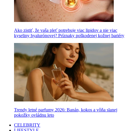
Ako zistiť, že vaša pleť potrebuje viac lipidov a nie viac
kyseliny hyalurónovej? Príznaky poškodenej kožnej bariéry
Trendy letné parfumy 2026: Banán, kokos a vôňa slanej
pokožky ovládnu leto
CELEBRITY
LIFESTYLE