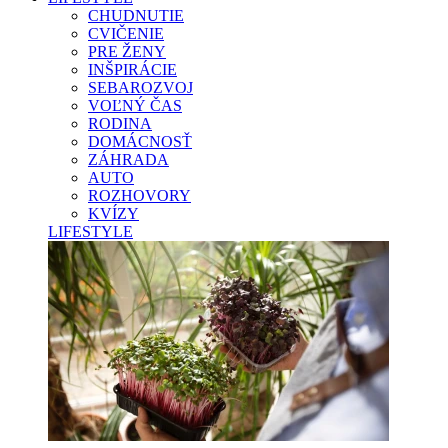
CHUDNUTIE
CVIČENIE
PRE ŽENY
INŠPIRÁCIE
SEBAROZVOJ
VOĽNÝ ČAS
RODINA
DOMÁCNOSŤ
ZÁHRADA
AUTO
ROZHOVORY
KVÍZY
LIFESTYLE