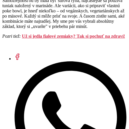
Samozrejmosťou by mala byť surová ryba, najčastejšie sa používa
tuniak naložený v marináde. Ale variácii, ako si pripraviť vlastnú
poke bowl, je hneď niekoľko – od vegánskych, vegetariánskych až
po mäsové. Každý si môže prísť na svoje. A časom zistíte sami, aké
kombinácie máte najradšej. My sme pre vás vybrali absolútny
základ, ktorý si „uvaríte" v priebehu pár minút.
Pozri tiež:
Už si jedla fialové zemiaky? Tak si pochuť na zdraví!