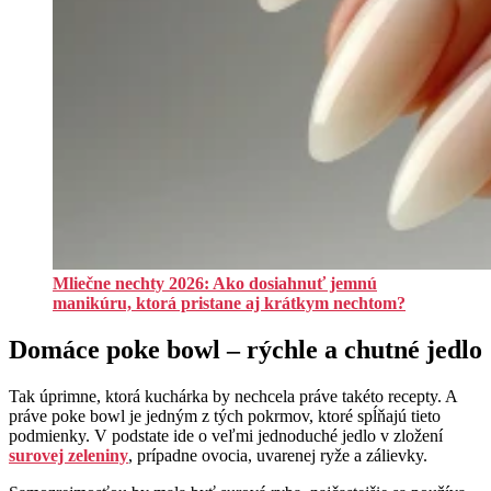
Mliečne nechty 2026: Ako dosiahnuť jemnú
manikúru, ktorá pristane aj krátkym nechtom?
Domáce poke bowl – rýchle a chutné jedlo
Tak úprimne, ktorá kuchárka by nechcela práve takéto recepty. A
práve poke bowl je jedným z tých pokrmov, ktoré spĺňajú tieto
podmienky. V podstate ide o veľmi jednoduché jedlo v zložení
surovej zeleniny
, prípadne ovocia, uvarenej ryže a zálievky.