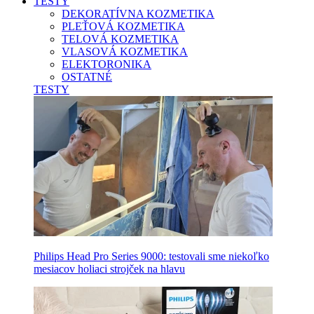
TESTY
DEKORATÍVNA KOZMETIKA
PLEŤOVÁ KOZMETIKA
TELOVÁ KOZMETIKA
VLASOVÁ KOZMETIKA
ELEKTORONIKA
OSTATNÉ
TESTY
Philips Head Pro Series 9000: testovali sme niekoľko
mesiacov holiaci strojček na hlavu