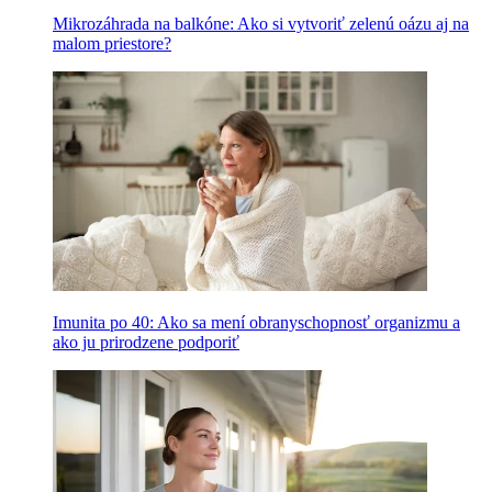
Mikrozáhrada na balkóne: Ako si vytvoriť zelenú oázu aj na
malom priestore?
Imunita po 40: Ako sa mení obranyschopnosť organizmu a
ako ju prirodzene podporiť