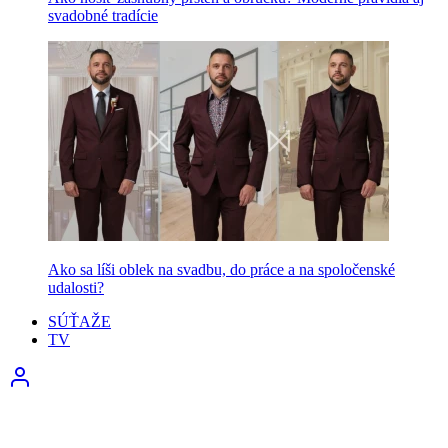
svadobné tradície
Ako sa líši oblek na svadbu, do práce a na spoločenské
udalosti?
SÚŤAŽE
TV