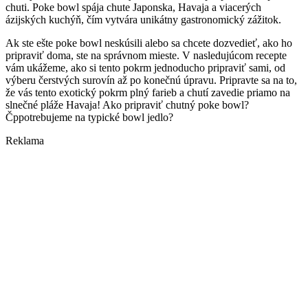
chuti. Poke bowl spája chute Japonska, Havaja a viacerých
ázijských kuchýň, čím vytvára unikátny gastronomický zážitok.
Ak ste ešte poke bowl neskúsili alebo sa chcete dozvedieť, ako ho
pripraviť doma, ste na správnom mieste. V nasledujúcom recepte
vám ukážeme, ako si tento pokrm jednoducho pripraviť sami, od
výberu čerstvých surovín až po konečnú úpravu. Pripravte sa na to,
že vás tento exotický pokrm plný farieb a chutí zavedie priamo na
slnečné pláže Havaja! Ako pripraviť chutný poke bowl?
Čppotrebujeme na typické bowl jedlo?
Reklama