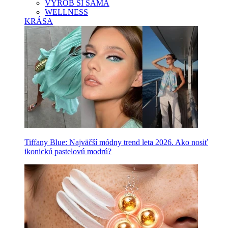
VYROB SI SAMA
WELLNESS
KRÁSA
Tiffany Blue: Najväčší módny trend leta 2026. Ako nosiť
ikonickú pastelovú modrú?