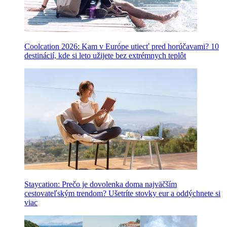
Coolcation 2026: Kam v Európe utiecť pred horúčavami? 10
destinácií, kde si leto užijete bez extrémnych teplôt
Staycation: Prečo je dovolenka doma najväčším
cestovateľským trendom? Ušetríte stovky eur a oddýchnete si
viac