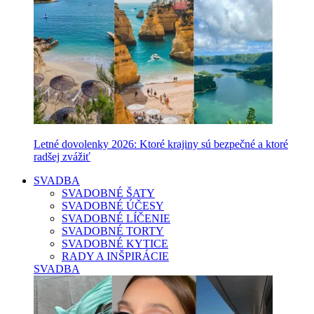
Letné dovolenky 2026: Ktoré krajiny sú bezpečné a ktoré
radšej zvážiť
SVADBA
SVADOBNÉ ŠATY
SVADOBNÉ ÚČESY
SVADOBNÉ LÍČENIE
SVADOBNÉ TORTY
SVADOBNÉ KYTICE
RADY A INŠPIRÁCIE
SVADBA