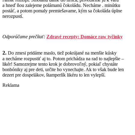
a hneď ňou zalejeme polámanú čokoládu. Necháme . minútku
postáť, a potom pomaly premiešavame, kým sa čokoláda úplne
nerozpustí.
Odporúčame prečítať:
Zdravé recepty: Domáce raw tyčinky
2.
Do zmesi pridáme maslo, tiež pokrájané na menšie kúsky
a necháme rozpustiť aj to. Potom prichádza na rad to najlepšie –
likér! Samozrejme tento krok je dobrovoľný, pokiaľ chystáte
bonbóniky aj pre deti, určite ho vynechajte. Ak to však bude len
dezert pre dospelákov, štamperlík likéru to len vylepší.
Reklama