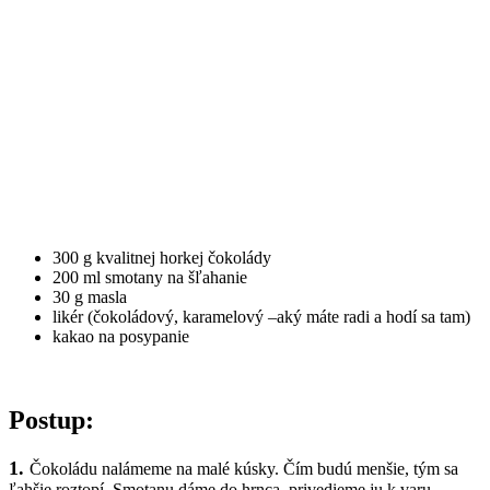
300 g kvalitnej horkej čokolády
200 ml smotany na šľahanie
30 g masla
likér (čokoládový, karamelový –aký máte radi a hodí sa tam)
kakao na posypanie
Postup:
1.
Čokoládu nalámeme na malé kúsky. Čím budú menšie, tým sa
ľahšie roztopí. Smotanu dáme do hrnca, privedieme ju k varu