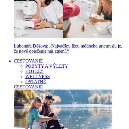
Ľubomíra Dóšová: „Najväčšou lžou módneho priemyslu je,
že nové oblečenie nás zmení.“
CESTOVANIE
POBYTY A VÝLETY
HOTELY
WELLNESS
OSTATNÉ
CESTOVANIE