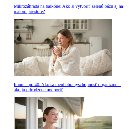
Mikrozáhrada na balkóne: Ako si vytvoriť zelenú oázu aj na
malom priestore?
Imunita po 40: Ako sa mení obranyschopnosť organizmu a
ako ju prirodzene podporiť