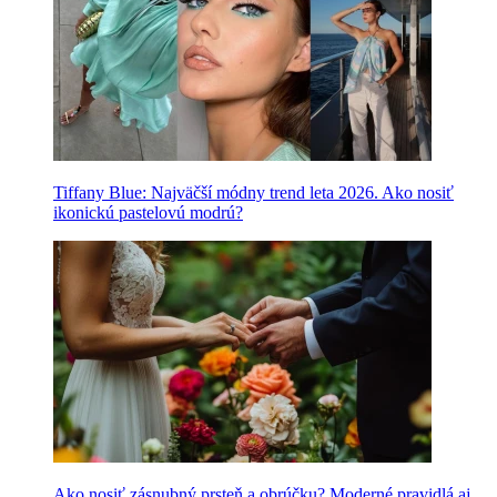
Tiffany Blue: Najväčší módny trend leta 2026. Ako nosiť
ikonickú pastelovú modrú?
Ako nosiť zásnubný prsteň a obrúčku? Moderné pravidlá aj