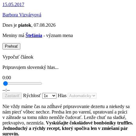
15.05.2017
Barbora Vizváryová
Dnes je
piatok
, 07.08.2026
Meniny má
Štefánia
- význam mena
Prehrať
Vypočuť článok
Pripravujem slovenský hlas...
0:00
--:--
Rýchlosť
Hlas
Zastaviť
Nie vždy máme čas na zdĺhavé pripravovanie dezertu a niekedy sa
nám piecť vôbec nechce. Predsa len po varení, upratovaní a práci
v záhrade sa tomu nikto nemôže čudovať. Lenže chuť na sladké,
prekvapivo, nezmizla.
Vyskúšajte
čokoládové bonbóniky truffles.
Jednoduchý a rýchly recept, ktorý spočíva len v zmiešaní pár
surovín.