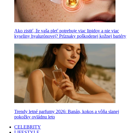
Ako zistiť, že vaša pleť potrebuje viac lipidov a nie viac
kyseliny hyalurónovej? Príznaky poškodenej kožnej bariéry
Trendy letné parfumy 2026: Banán, kokos a vôňa slanej
pokožky ovládnu leto
CELEBRITY
LIFESTYLE