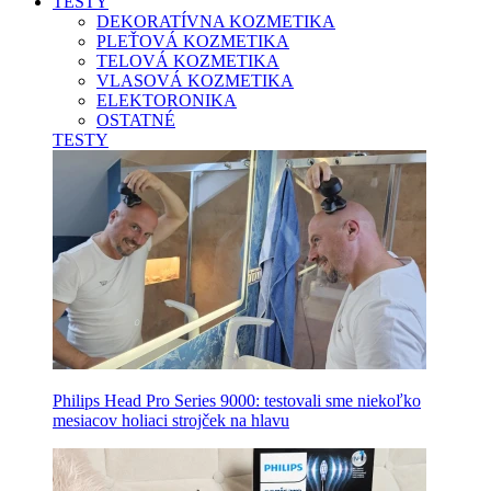
TESTY
DEKORATÍVNA KOZMETIKA
PLEŤOVÁ KOZMETIKA
TELOVÁ KOZMETIKA
VLASOVÁ KOZMETIKA
ELEKTORONIKA
OSTATNÉ
TESTY
Philips Head Pro Series 9000: testovali sme niekoľko
mesiacov holiaci strojček na hlavu