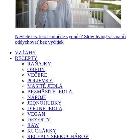
Neviete cez leto skutočne vypnúť? Slow living vás naučí
oddychovať bez výčitiek
VZŤAHY
RECEPTY
RAŇAJKY
OBEDY
VEČERE
POLIEVKY
MÄSITÉ JEDLÁ
BEZMÄSITÉ JEDLÁ
NÁPOJE
JEDNOHUBKY
DIÉTNE JEDLÁ
VEGAN
DEZERTY
RAW
KUCHÁRKY
RECEPTY ŠÉFKUCHÁROV