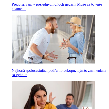
Prečo sa vám v posledných dňoch nedarí? Môže za to vaše
znamenie
Najhorší spolucestujúci podľa horoskopu: Týmto znameniam
sa vyhnite