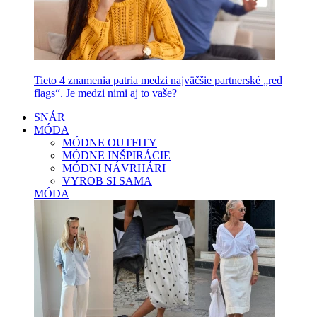
Tieto 4 znamenia patria medzi najväčšie partnerské „red
flags“. Je medzi nimi aj to vaše?
SNÁR
MÓDA
MÓDNE OUTFITY
MÓDNE INŠPIRÁCIE
MÓDNI NÁVRHÁRI
VYROB SI SAMA
MÓDA