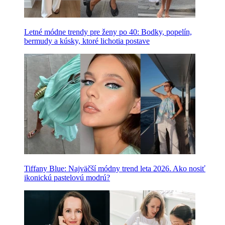
Letné módne trendy pre ženy po 40: Bodky, popelín,
bermudy a kúsky, ktoré lichotia postave
Tiffany Blue: Najväčší módny trend leta 2026. Ako nosiť
ikonickú pastelovú modrú?