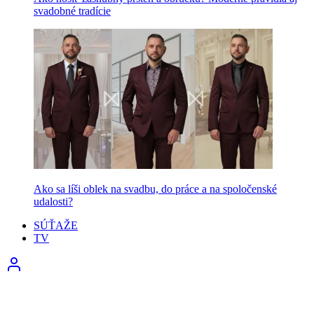
svadobné tradície
Ako sa líši oblek na svadbu, do práce a na spoločenské
udalosti?
SÚŤAŽE
TV