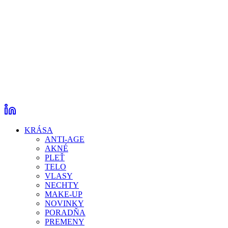
KRÁSA
ANTI-AGE
AKNÉ
PLEŤ
TELO
VLASY
NECHTY
MAKE-UP
NOVINKY
PORADŇA
PREMENY