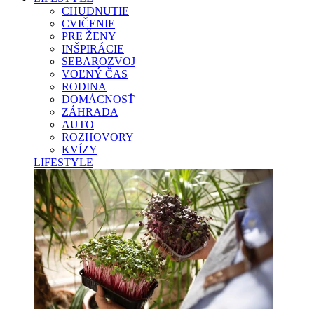
CHUDNUTIE
CVIČENIE
PRE ŽENY
INŠPIRÁCIE
SEBAROZVOJ
VOĽNÝ ČAS
RODINA
DOMÁCNOSŤ
ZÁHRADA
AUTO
ROZHOVORY
KVÍZY
LIFESTYLE