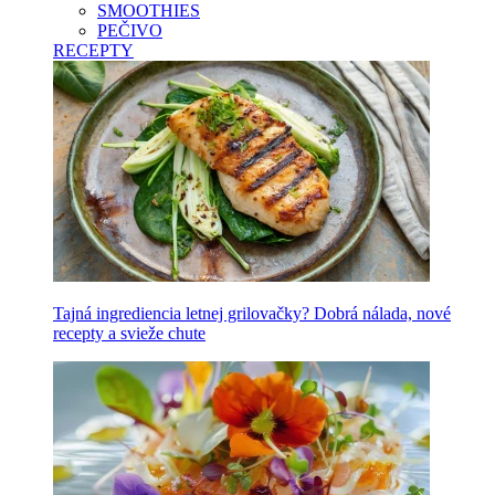
SMOOTHIES
PEČIVO
RECEPTY
Tajná ingrediencia letnej grilovačky? Dobrá nálada, nové
recepty a svieže chute