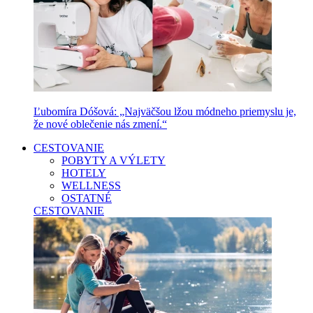
Ľubomíra Dóšová: „Najväčšou lžou módneho priemyslu je,
že nové oblečenie nás zmení.“
CESTOVANIE
POBYTY A VÝLETY
HOTELY
WELLNESS
OSTATNÉ
CESTOVANIE