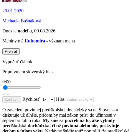
20.01.2020
Michaela Bašnáková
Dnes je
nedeľa
, 09.08.2026
Meniny má
Ľubomíra
- význam mena
Prehrať
Vypočuť článok
Pripravujem slovenský hlas...
0:00
--:--
Rýchlosť
Hlas
Zastaviť
O zavedení povinnej predškolskej dochádzky sa na Slovensku
diskutuje už dlhšie, pričom by mal zákon prísť do účinnosti v
septembri tohto roka.
My sme sa pozreli na to, aké výhody
predškolská dochádzka, či už povinná alebo nie, poskytuje
deťom v útlom veku.
Nedávne štúdie totiž potvrdili, že predškolská