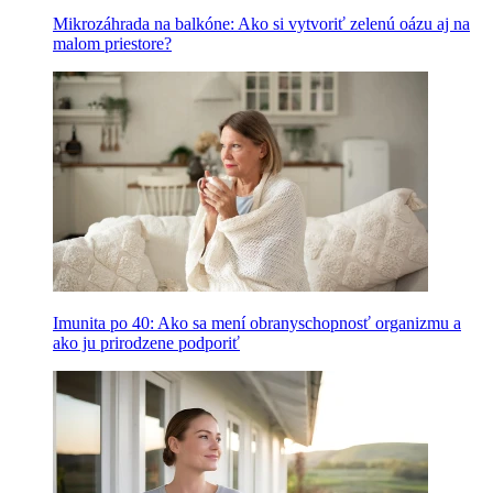
Mikrozáhrada na balkóne: Ako si vytvoriť zelenú oázu aj na
malom priestore?
Imunita po 40: Ako sa mení obranyschopnosť organizmu a
ako ju prirodzene podporiť