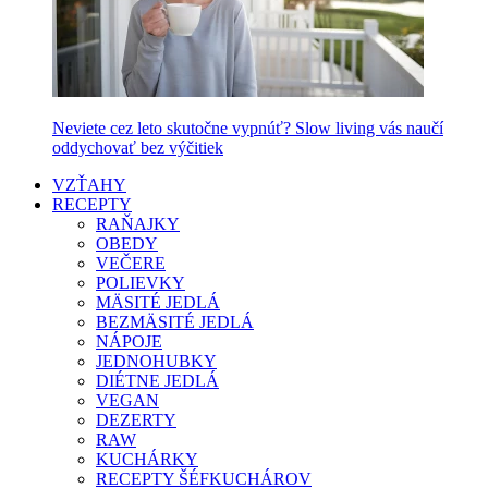
Neviete cez leto skutočne vypnúť? Slow living vás naučí
oddychovať bez výčitiek
VZŤAHY
RECEPTY
RAŇAJKY
OBEDY
VEČERE
POLIEVKY
MÄSITÉ JEDLÁ
BEZMÄSITÉ JEDLÁ
NÁPOJE
JEDNOHUBKY
DIÉTNE JEDLÁ
VEGAN
DEZERTY
RAW
KUCHÁRKY
RECEPTY ŠÉFKUCHÁROV