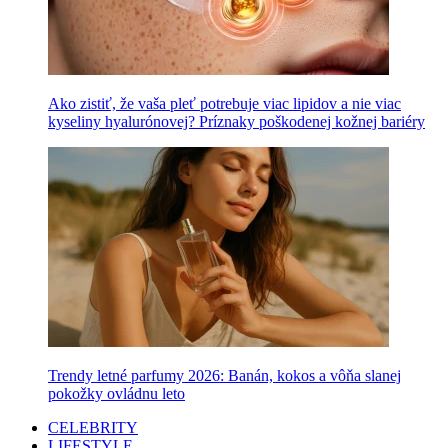
Ako zistiť, že vaša pleť potrebuje viac lipidov a nie viac
kyseliny hyalurónovej? Príznaky poškodenej kožnej bariéry
Trendy letné parfumy 2026: Banán, kokos a vôňa slanej
pokožky ovládnu leto
CELEBRITY
LIFESTYLE