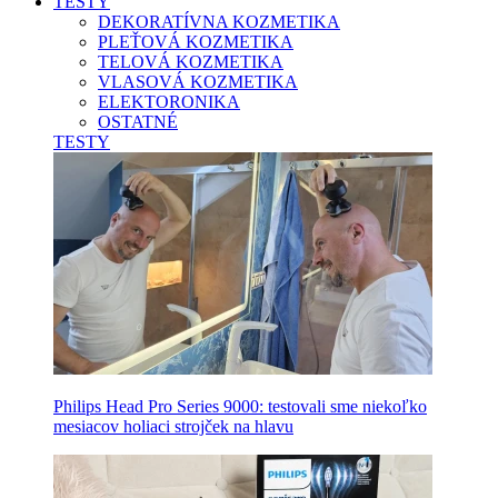
TESTY
DEKORATÍVNA KOZMETIKA
PLEŤOVÁ KOZMETIKA
TELOVÁ KOZMETIKA
VLASOVÁ KOZMETIKA
ELEKTORONIKA
OSTATNÉ
TESTY
Philips Head Pro Series 9000: testovali sme niekoľko
mesiacov holiaci strojček na hlavu