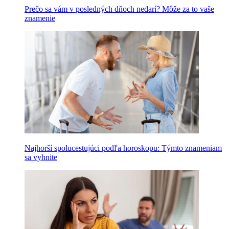
Prečo sa vám v posledných dňoch nedarí? Môže za to vaše
znamenie
Najhorší spolucestujúci podľa horoskopu: Týmto znameniam
sa vyhnite