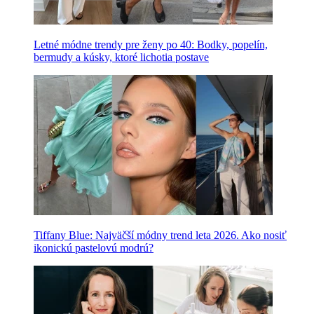
Letné módne trendy pre ženy po 40: Bodky, popelín,
bermudy a kúsky, ktoré lichotia postave
Tiffany Blue: Najväčší módny trend leta 2026. Ako nosiť
ikonickú pastelovú modrú?