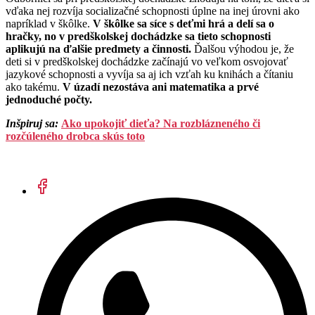
vďaka nej rozvíja socializačné schopnosti úplne na inej úrovni ako
napríklad v škôlke.
V škôlke sa síce s deťmi hrá a delí sa o
hračky, no v predškolskej dochádzke sa tieto schopnosti
aplikujú na ďalšie predmety a činnosti.
Ďalšou výhodou je, že
deti si v predškolskej dochádzke začínajú vo veľkom osvojovať
jazykové schopnosti a vyvíja sa aj ich vzťah ku knihách a čítaniu
ako takému.
V úzadí nezostáva ani matematika a prvé
jednoduché počty.
Inšpiruj sa:
Ako upokojiť dieťa? Na rozblázneného či
rozčúleného drobca skús toto