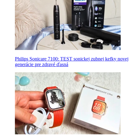
Philips Sonicare 7100: TEST sonickej zubnej kefky novej
generácie pre zdravé ďasná