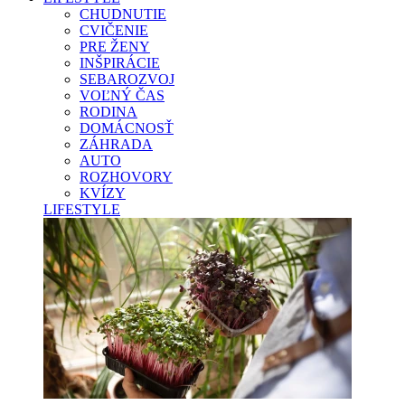
CHUDNUTIE
CVIČENIE
PRE ŽENY
INŠPIRÁCIE
SEBAROZVOJ
VOĽNÝ ČAS
RODINA
DOMÁCNOSŤ
ZÁHRADA
AUTO
ROZHOVORY
KVÍZY
LIFESTYLE