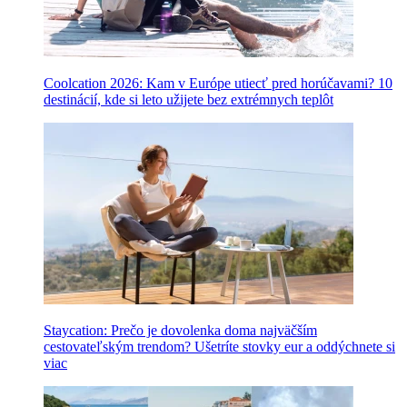
Coolcation 2026: Kam v Európe utiecť pred horúčavami? 10
destinácií, kde si leto užijete bez extrémnych teplôt
Staycation: Prečo je dovolenka doma najväčším
cestovateľským trendom? Ušetríte stovky eur a oddýchnete si
viac