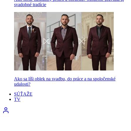
svadobné tradície
Ako sa líši oblek na svadbu, do práce a na spoločenské
udalosti?
SÚŤAŽE
TV