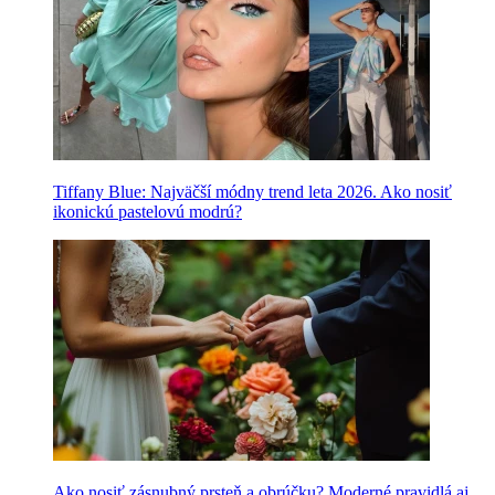
Tiffany Blue: Najväčší módny trend leta 2026. Ako nosiť
ikonickú pastelovú modrú?
Ako nosiť zásnubný prsteň a obrúčku? Moderné pravidlá aj