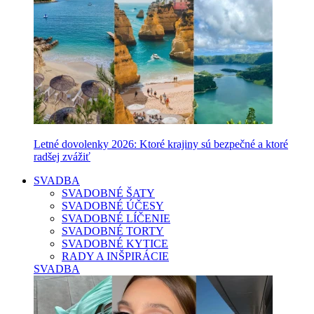
Letné dovolenky 2026: Ktoré krajiny sú bezpečné a ktoré
radšej zvážiť
SVADBA
SVADOBNÉ ŠATY
SVADOBNÉ ÚČESY
SVADOBNÉ LÍČENIE
SVADOBNÉ TORTY
SVADOBNÉ KYTICE
RADY A INŠPIRÁCIE
SVADBA