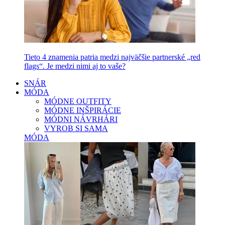
Tieto 4 znamenia patria medzi najväčšie partnerské „red
flags“. Je medzi nimi aj to vaše?
SNÁR
MÓDA
MÓDNE OUTFITY
MÓDNE INŠPIRÁCIE
MÓDNI NÁVRHÁRI
VYROB SI SAMA
MÓDA