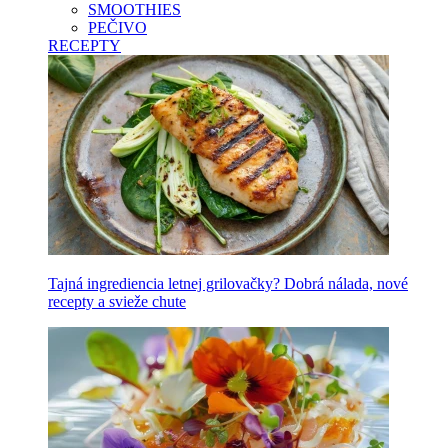
SMOOTHIES
PEČIVO
RECEPTY
Tajná ingrediencia letnej grilovačky? Dobrá nálada, nové
recepty a svieže chute