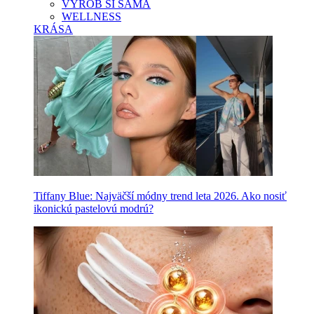
VYROB SI SAMA
WELLNESS
KRÁSA
Tiffany Blue: Najväčší módny trend leta 2026. Ako nosiť
ikonickú pastelovú modrú?