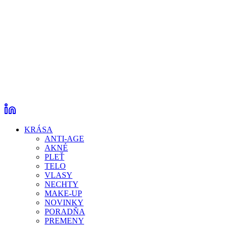
KRÁSA
ANTI-AGE
AKNÉ
PLEŤ
TELO
VLASY
NECHTY
MAKE-UP
NOVINKY
PORADŇA
PREMENY