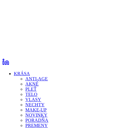
KRÁSA
ANTI-AGE
AKNÉ
PLEŤ
TELO
VLASY
NECHTY
MAKE-UP
NOVINKY
PORADŇA
PREMENY