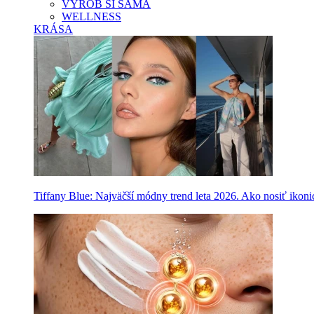
VYROB SI SAMA
WELLNESS
KRÁSA
Tiffany Blue: Najväčší módny trend leta 2026. Ako nosiť ikon