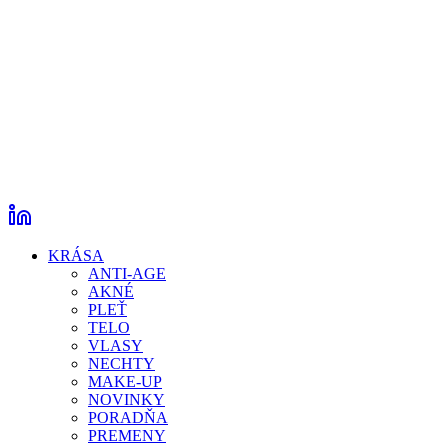
KRÁSA
ANTI-AGE
AKNÉ
PLEŤ
TELO
VLASY
NECHTY
MAKE-UP
NOVINKY
PORADŇA
PREMENY