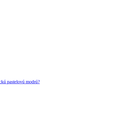
ickú pastelovú modrú?