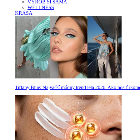
VYROB SI SAMA
WELLNESS
KRÁSA
Tiffany Blue: Najväčší módny trend leta 2026. Ako nosiť ikon