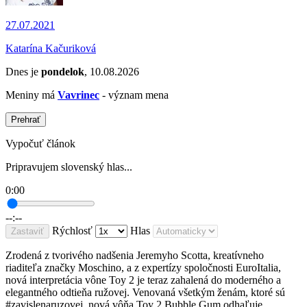
27.07.2021
Katarína Kačuriková
Dnes je
pondelok
, 10.08.2026
Meniny má
Vavrinec
- význam mena
Prehrať
Vypočuť článok
Pripravujem slovenský hlas...
0:00
--:--
Rýchlosť
Hlas
Zastaviť
Zrodená z tvorivého nadšenia Jeremyho Scotta, kreatívneho
riaditeľa značky Moschino, a z expertízy spoločnosti EuroItalia,
nová interpretácia vône Toy 2 je teraz zahalená do moderného a
elegantného odtieňa ružovej. Venovaná všetkým ženám, ktoré sú
#zavislenaruzovej, nová vôňa Toy 2 Bubble Gum odhaľuje