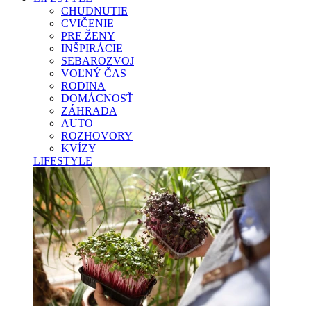
CHUDNUTIE
CVIČENIE
PRE ŽENY
INŠPIRÁCIE
SEBAROZVOJ
VOĽNÝ ČAS
RODINA
DOMÁCNOSŤ
ZÁHRADA
AUTO
ROZHOVORY
KVÍZY
LIFESTYLE