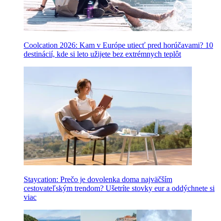
Coolcation 2026: Kam v Európe utiecť pred horúčavami? 10
destinácií, kde si leto užijete bez extrémnych teplôt
Staycation: Prečo je dovolenka doma najväčším
cestovateľským trendom? Ušetríte stovky eur a oddýchnete si
viac