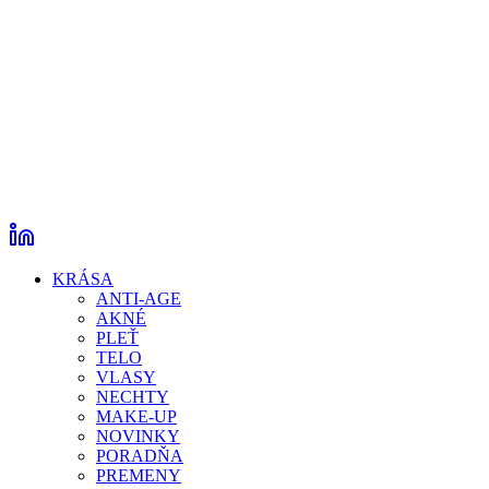
KRÁSA
ANTI-AGE
AKNÉ
PLEŤ
TELO
VLASY
NECHTY
MAKE-UP
NOVINKY
PORADŇA
PREMENY