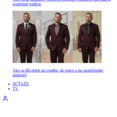
svadobné tradície
Ako sa líši oblek na svadbu, do práce a na spoločenské
udalosti?
SÚŤAŽE
TV