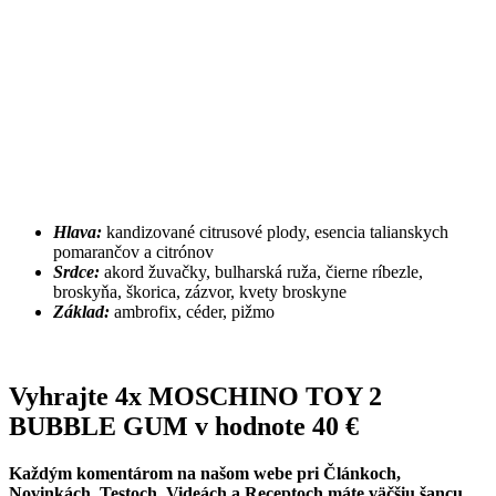
Hlava:
kandizované citrusové plody, esencia talianskych
pomarančov a citrónov
Srdce:
akord žuvačky, bulharská ruža, čierne ríbezle,
broskyňa, škorica, zázvor, kvety broskyne
Základ:
ambrofix, céder, pižmo
Vyhrajte 4x MOSCHINO TOY 2
BUBBLE GUM v hodnote 40 €
Každým komentárom na našom webe pri Článkoch,
Novinkách, Testoch, Videách a Receptoch máte väčšiu šancu