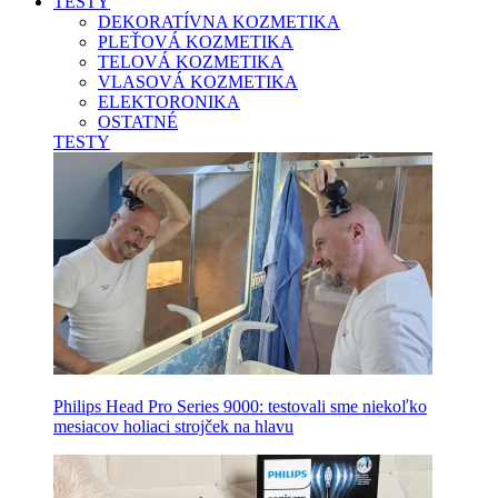
TESTY
DEKORATÍVNA KOZMETIKA
PLEŤOVÁ KOZMETIKA
TELOVÁ KOZMETIKA
VLASOVÁ KOZMETIKA
ELEKTORONIKA
OSTATNÉ
TESTY
Philips Head Pro Series 9000: testovali sme niekoľko
mesiacov holiaci strojček na hlavu