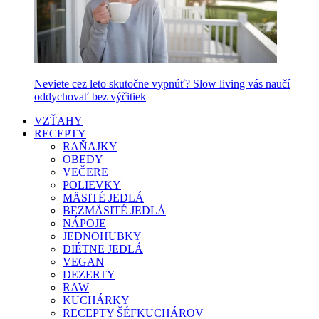
Neviete cez leto skutočne vypnúť? Slow living vás naučí
oddychovať bez výčitiek
VZŤAHY
RECEPTY
RAŇAJKY
OBEDY
VEČERE
POLIEVKY
MÄSITÉ JEDLÁ
BEZMÄSITÉ JEDLÁ
NÁPOJE
JEDNOHUBKY
DIÉTNE JEDLÁ
VEGAN
DEZERTY
RAW
KUCHÁRKY
RECEPTY ŠÉFKUCHÁROV