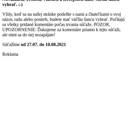
vyhrať. :-)
Vždy, keď sa na našej stránke podelíte s nami a čitateľkami o svoj
názor, radu alebo postreh, budete mať väčšiu šancu vyhrať. Počítajú
sa všetky pridané komentáre počas trvania súťaže. POZOR,
UPOZORNENIE: Ďakujeme za komentáre priamo k tejto súťaži,
ale nimi sa do nej nezapájate!
Súťažíme
od 27.07. do 10.08.2021
Reklama