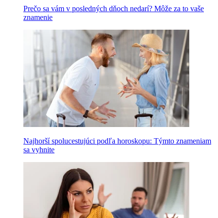
Prečo sa vám v posledných dňoch nedarí? Môže za to vaše
znamenie
Najhorší spolucestujúci podľa horoskopu: Týmto znameniam
sa vyhnite