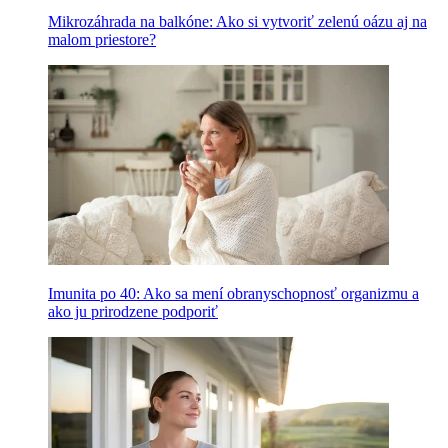
Mikrozáhrada na balkóne: Ako si vytvoriť zelenú oázu aj na
malom priestore?
Imunita po 40: Ako sa mení obranyschopnosť organizmu a
ako ju prirodzene podporiť