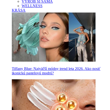
VYROB SI SAMA
WELLNESS
KRÁSA
Tiffany Blue: Najväčší módny trend leta 2026. Ako nosiť
ikonickú pastelovú modrú?