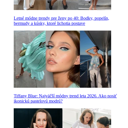
Letné módne trendy pre ženy po 40: Bodky, popelín,
bermudy a kúsky, ktoré lichotia postave
Tiffany Blue: Najväčší módny trend leta 2026. Ako nosiť
ikonickú pastelovú modrú?