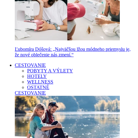
Ľubomíra Dóšová: „Najväčšou lžou módneho priemyslu je,
že nové oblečenie nás zmení.“
CESTOVANIE
POBYTY A VÝLETY
HOTELY
WELLNESS
OSTATNÉ
CESTOVANIE