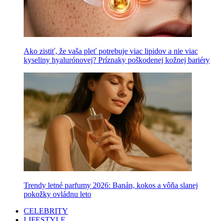
Ako zistiť, že vaša pleť potrebuje viac lipidov a nie viac
kyseliny hyalurónovej? Príznaky poškodenej kožnej bariéry
Trendy letné parfumy 2026: Banán, kokos a vôňa slanej
pokožky ovládnu leto
CELEBRITY
LIFESTYLE