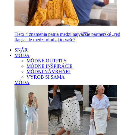
Tieto 4 znamenia patria medzi najväčšie partnerské „red
flags“. Je medzi nimi aj to vaše?
SNÁR
MÓDA
MÓDNE OUTFITY
MÓDNE INŠPIRÁCIE
MÓDNI NÁVRHÁRI
VYROB SI SAMA
MÓDA