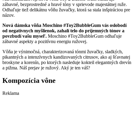
zábavné, bezprostredné a hravé tóny v sprievode majestátnej ruže.
Odhaľuje tiež delikátnu vôňu žuvačky, ktorá sa stala inšpiráciou pre
názov.
Nová dámska vôňa Moschino #Toy2BubbleGum vás oslobodí
od negatívnych myšlienok, zahalí telo do príjemných tónov a
povzbudí vašu myseľ.
Moschino #Toy2BubbleGum odhaľuje
zábavné aspekty a pozitívnu energiu ružovej.
Vôňa je výnimočná, charakterizovaná tónmi žuvačky, sladkých,
pikantných a intenzívnych kandizovaných citrusov, ako aj šťavnatej
broskyne a korenín, po ktorých nasleduje kokteil elegantných drevín
a pižma. Náš prejav je ružový. Aký je ten váš?
Kompozícia vône
Reklama