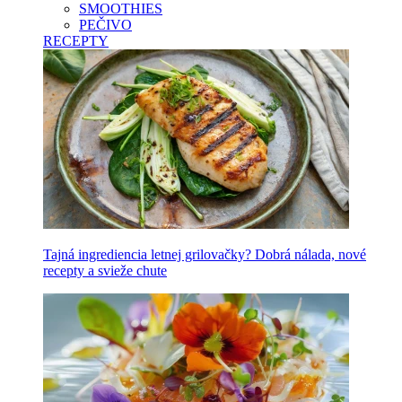
SMOOTHIES
PEČIVO
RECEPTY
Tajná ingrediencia letnej grilovačky? Dobrá nálada, nové
recepty a svieže chute