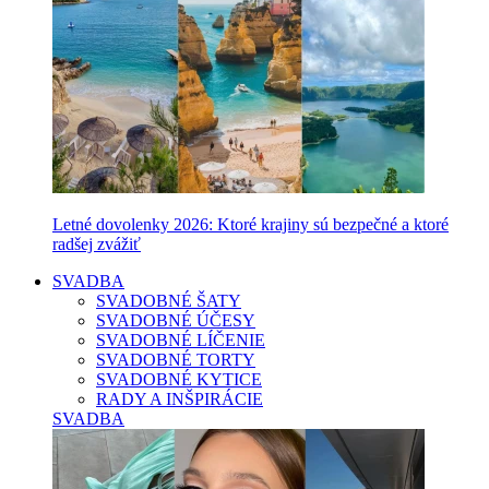
Letné dovolenky 2026: Ktoré krajiny sú bezpečné a ktoré
radšej zvážiť
SVADBA
SVADOBNÉ ŠATY
SVADOBNÉ ÚČESY
SVADOBNÉ LÍČENIE
SVADOBNÉ TORTY
SVADOBNÉ KYTICE
RADY A INŠPIRÁCIE
SVADBA