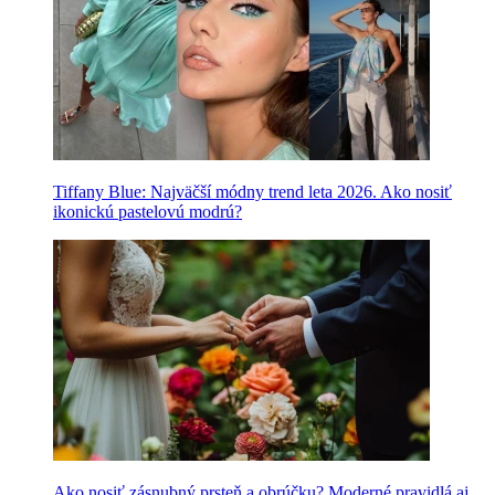
Tiffany Blue: Najväčší módny trend leta 2026. Ako nosiť
ikonickú pastelovú modrú?
Ako nosiť zásnubný prsteň a obrúčku? Moderné pravidlá aj