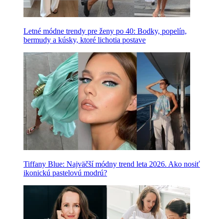
Letné módne trendy pre ženy po 40: Bodky, popelín,
bermudy a kúsky, ktoré lichotia postave
Tiffany Blue: Najväčší módny trend leta 2026. Ako nosiť
ikonickú pastelovú modrú?