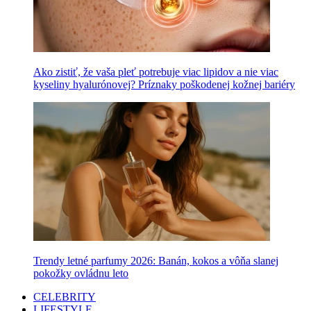
Ako zistiť, že vaša pleť potrebuje viac lipidov a nie viac
kyseliny hyalurónovej? Príznaky poškodenej kožnej bariéry
Trendy letné parfumy 2026: Banán, kokos a vôňa slanej
pokožky ovládnu leto
CELEBRITY
LIFESTYLE