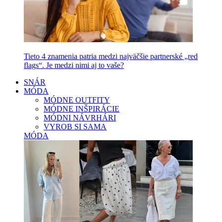
Tieto 4 znamenia patria medzi najväčšie partnerské „red
flags“. Je medzi nimi aj to vaše?
SNÁR
MÓDA
MÓDNE OUTFITY
MÓDNE INŠPIRÁCIE
MÓDNI NÁVRHÁRI
VYROB SI SAMA
MÓDA