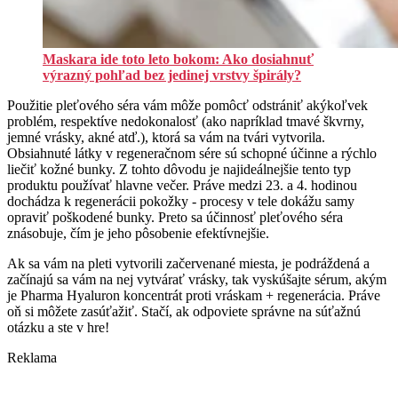
Maskara ide toto leto bokom: Ako dosiahnuť
výrazný pohľad bez jedinej vrstvy špirály?
Použitie pleťového séra vám môže pomôcť odstrániť akýkoľvek
problém, respektíve nedokonalosť (ako napríklad tmavé škvrny,
jemné vrásky, akné atď.), ktorá sa vám na tvári vytvorila.
Obsiahnuté látky v regeneračnom sére sú schopné účinne a rýchlo
liečiť kožné bunky. Z tohto dôvodu je najideálnejšie tento typ
produktu používať hlavne večer. Práve medzi 23. a 4. hodinou
dochádza k regenerácii pokožky - procesy v tele dokážu samy
opraviť poškodené bunky. Preto sa účinnosť pleťového séra
znásobuje, čím je jeho pôsobenie efektívnejšie.
Ak sa vám na pleti vytvorili začervenané miesta, je podráždená a
začínajú sa vám na nej vytvárať vrásky, tak vyskúšajte sérum, akým
je Pharma Hyaluron koncentrát proti vráskam + regenerácia. Práve
oň si môžete zasúťažiť. Stačí, ak odpoviete správne na súťažnú
otázku a ste v hre!
Reklama