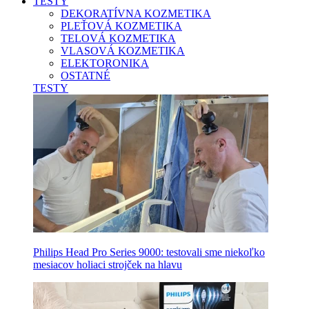
TESTY
DEKORATÍVNA KOZMETIKA
PLEŤOVÁ KOZMETIKA
TELOVÁ KOZMETIKA
VLASOVÁ KOZMETIKA
ELEKTORONIKA
OSTATNÉ
TESTY
Philips Head Pro Series 9000: testovali sme niekoľko
mesiacov holiaci strojček na hlavu