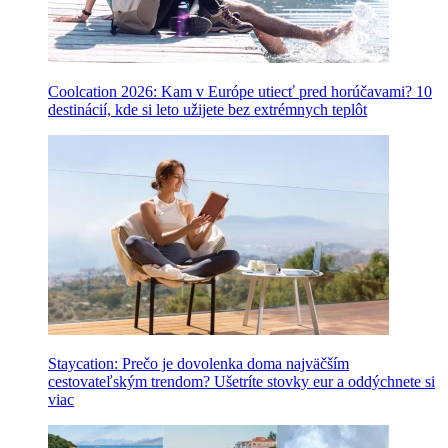
Coolcation 2026: Kam v Európe utiecť pred horúčavami? 10
destinácií, kde si leto užijete bez extrémnych teplôt
Staycation: Prečo je dovolenka doma najväčším
cestovateľským trendom? Ušetríte stovky eur a oddýchnete si
viac