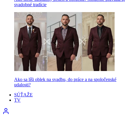
svadobné tradície
Ako sa líši oblek na svadbu, do práce a na spoločenské
udalosti?
SÚŤAŽE
TV