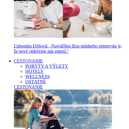
Ľubomíra Dóšová: „Najväčšou lžou módneho priemyslu je,
že nové oblečenie nás zmení.“
CESTOVANIE
POBYTY A VÝLETY
HOTELY
WELLNESS
OSTATNÉ
CESTOVANIE