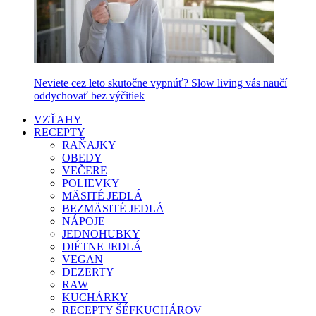
Neviete cez leto skutočne vypnúť? Slow living vás naučí
oddychovať bez výčitiek
VZŤAHY
RECEPTY
RAŇAJKY
OBEDY
VEČERE
POLIEVKY
MÄSITÉ JEDLÁ
BEZMÄSITÉ JEDLÁ
NÁPOJE
JEDNOHUBKY
DIÉTNE JEDLÁ
VEGAN
DEZERTY
RAW
KUCHÁRKY
RECEPTY ŠÉFKUCHÁROV