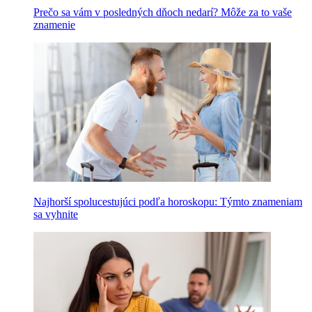
Prečo sa vám v posledných dňoch nedarí? Môže za to vaše
znamenie
Najhorší spolucestujúci podľa horoskopu: Týmto znameniam
sa vyhnite