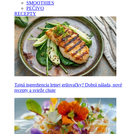
SMOOTHIES
PEČIVO
RECEPTY
Tajná ingrediencia letnej grilovačky? Dobrá nálada, nové
recepty a svieže chute