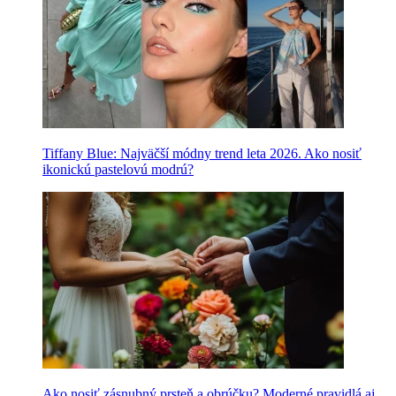
Tiffany Blue: Najväčší módny trend leta 2026. Ako nosiť
ikonickú pastelovú modrú?
Ako nosiť zásnubný prsteň a obrúčku? Moderné pravidlá aj