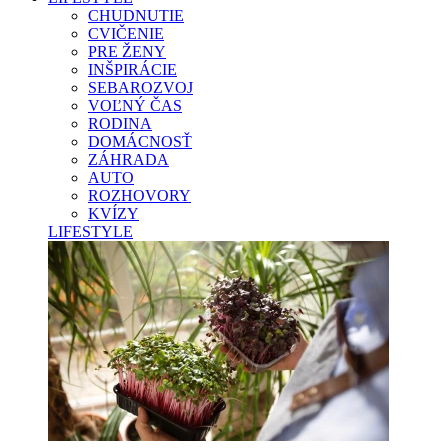
CHUDNUTIE
CVIČENIE
PRE ŽENY
INŠPIRÁCIE
SEBAROZVOJ
VOĽNÝ ČAS
RODINA
DOMÁCNOSŤ
ZÁHRADA
AUTO
ROZHOVORY
KVÍZY
LIFESTYLE