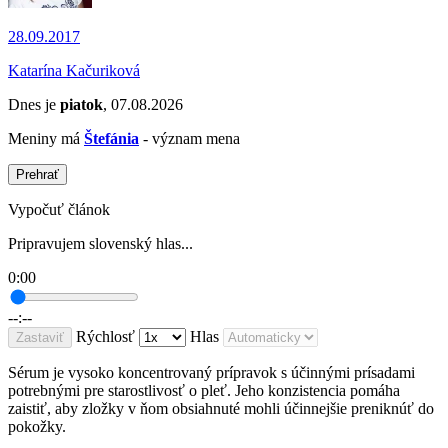
28.09.2017
Katarína Kačuriková
Dnes je
piatok
, 07.08.2026
Meniny má
Štefánia
- význam mena
Prehrať
Vypočuť článok
Pripravujem slovenský hlas...
0:00
--:--
Rýchlosť
Hlas
Zastaviť
Sérum je vysoko koncentrovaný prípravok s účinnými prísadami
potrebnými pre starostlivosť o pleť. Jeho konzistencia pomáha
zaistiť, aby zložky v ňom obsiahnuté mohli účinnejšie preniknúť do
pokožky.