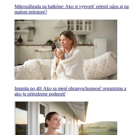
Mikrozáhrada na balkóne: Ako si vytvoriť zelenú oázu aj na
malom priestore?
Imunita po 40: Ako sa mení obranyschopnosť organizmu a
ako ju prirodzene podporiť