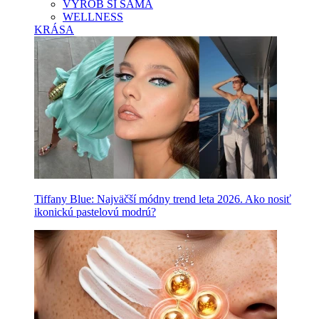
VYROB SI SAMA
WELLNESS
KRÁSA
Tiffany Blue: Najväčší módny trend leta 2026. Ako nosiť
ikonickú pastelovú modrú?