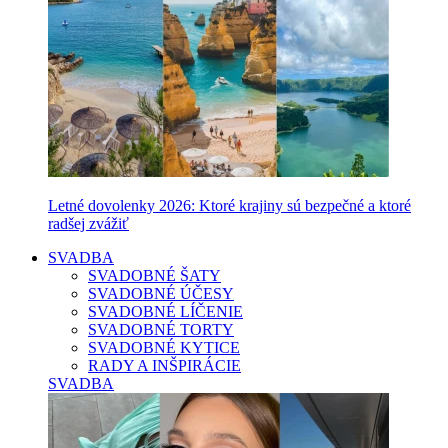
Letné dovolenky 2026: Ktoré krajiny sú bezpečné a ktoré
radšej zvážiť
SVADBA
SVADOBNÉ ŠATY
SVADOBNÉ ÚČESY
SVADOBNÉ LÍČENIE
SVADOBNÉ TORTY
SVADOBNÉ KYTICE
RADY A INŠPIRÁCIE
SVADBA