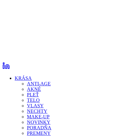
KRÁSA
ANTI-AGE
AKNÉ
PLEŤ
TELO
VLASY
NECHTY
MAKE-UP
NOVINKY
PORADŇA
PREMENY