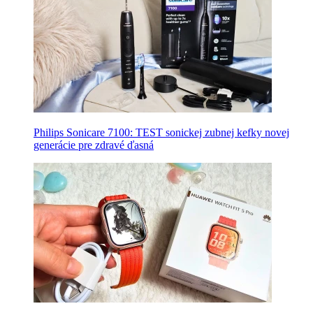
Philips Sonicare 7100: TEST sonickej zubnej kefky novej
generácie pre zdravé ďasná