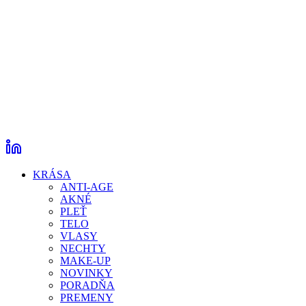
KRÁSA
ANTI-AGE
AKNÉ
PLEŤ
TELO
VLASY
NECHTY
MAKE-UP
NOVINKY
PORADŇA
PREMENY