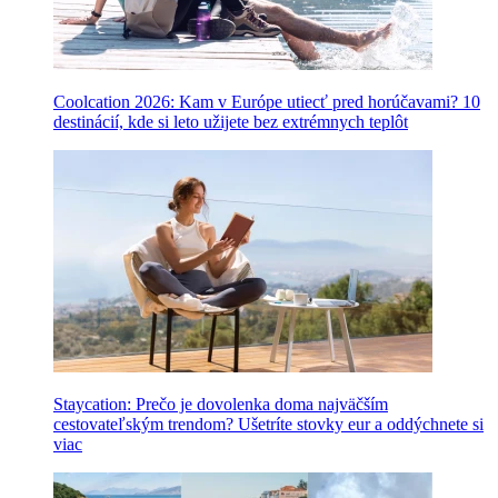
Coolcation 2026: Kam v Európe utiecť pred horúčavami? 10
destinácií, kde si leto užijete bez extrémnych teplôt
Staycation: Prečo je dovolenka doma najväčším
cestovateľským trendom? Ušetríte stovky eur a oddýchnete si
viac