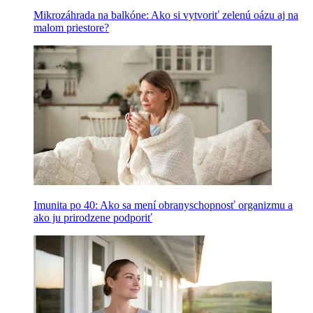
Mikrozáhrada na balkóne: Ako si vytvoriť zelenú oázu aj na
malom priestore?
Imunita po 40: Ako sa mení obranyschopnosť organizmu a
ako ju prirodzene podporiť