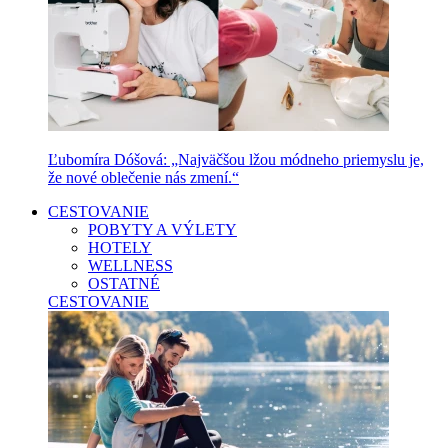
Ľubomíra Dóšová: „Najväčšou lžou módneho priemyslu je,
že nové oblečenie nás zmení.“
CESTOVANIE
POBYTY A VÝLETY
HOTELY
WELLNESS
OSTATNÉ
CESTOVANIE