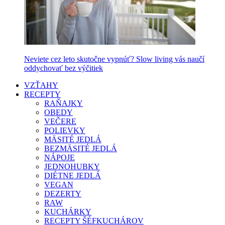
Neviete cez leto skutočne vypnúť? Slow living vás naučí
oddychovať bez výčitiek
VZŤAHY
RECEPTY
RAŇAJKY
OBEDY
VEČERE
POLIEVKY
MÄSITÉ JEDLÁ
BEZMÄSITÉ JEDLÁ
NÁPOJE
JEDNOHUBKY
DIÉTNE JEDLÁ
VEGAN
DEZERTY
RAW
KUCHÁRKY
RECEPTY ŠÉFKUCHÁROV