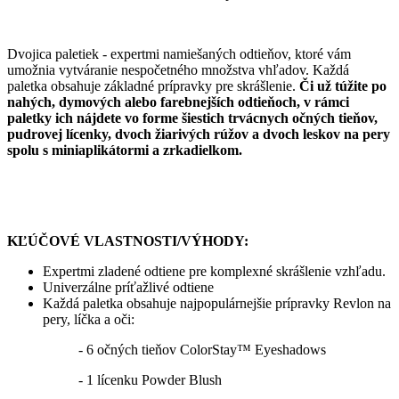
Dvojica paletiek - expertmi namiešaných odtieňov, ktoré vám
umožnia vytváranie nespočetného množstva vhľadov. Každá
paletka obsahuje základné prípravky pre skrášlenie.
Či už túžite po
nahých, dymových alebo farebnejších odtieňoch, v rámci
paletky ich nájdete vo forme šiestich trvácnych očných tieňov,
pudrovej lícenky, dvoch žiarivých rúžov a dvoch leskov na pery
spolu s miniaplikátormi a zrkadielkom.
KĽÚČOVÉ VLASTNOSTI/VÝHODY:
Expertmi zladené odtiene pre komplexné skrášlenie vzhľadu.
Univerzálne príťažlivé odtiene
Každá paletka obsahuje najpopulárnejšie prípravky Revlon na
pery, líčka a oči:
- 6 očných tieňov ColorStay™ Eyeshadows
- 1 lícenku Powder Blush