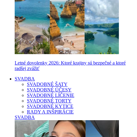
Letné dovolenky 2026: Ktoré krajiny sú bezpečné a ktoré
radšej zvážiť
SVADBA
SVADOBNÉ ŠATY
SVADOBNÉ ÚČESY
SVADOBNÉ LÍČENIE
SVADOBNÉ TORTY
SVADOBNÉ KYTICE
RADY A INŠPIRÁCIE
SVADBA