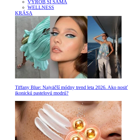
VYROB SI SAMA
WELLNESS
KRÁSA
Tiffany Blue: Najväčší módny trend leta 2026. Ako nosiť
ikonickú pastelovú modrú?