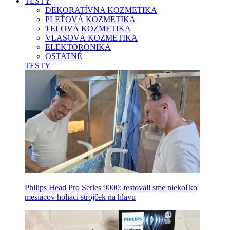
TESTY
DEKORATÍVNA KOZMETIKA
PLEŤOVÁ KOZMETIKA
TELOVÁ KOZMETIKA
VLASOVÁ KOZMETIKA
ELEKTORONIKA
OSTATNÉ
TESTY
Philips Head Pro Series 9000: testovali sme niekoľko
mesiacov holiaci strojček na hlavu