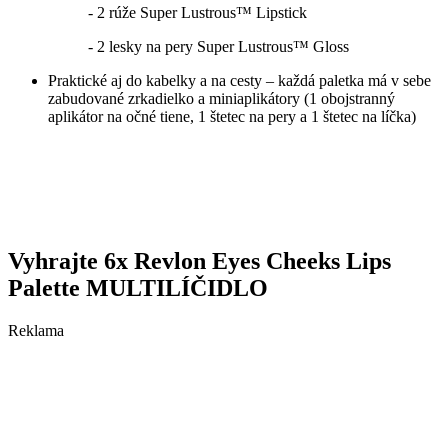
- 2 rúže Super Lustrous™ Lipstick
- 2 lesky na pery Super Lustrous™ Gloss
Praktické aj do kabelky a na cesty – každá paletka má v sebe
zabudované zrkadielko a miniaplikátory (1 obojstranný
aplikátor na očné tiene, 1 štetec na pery a 1 štetec na líčka)
Vyhrajte 6x Revlon Eyes Cheeks Lips
Palette MULTILÍČIDLO
Reklama