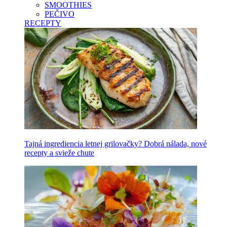
SMOOTHIES
PEČIVO
RECEPTY
Tajná ingrediencia letnej grilovačky? Dobrá nálada, nové
recepty a svieže chute