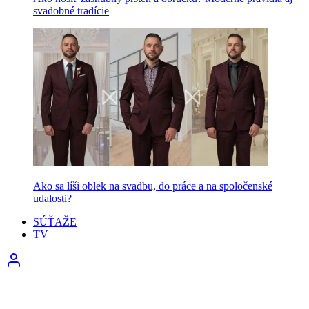
svadobné tradície
Ako sa líši oblek na svadbu, do práce a na spoločenské
udalosti?
SÚŤAŽE
TV