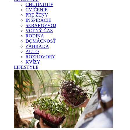
CHUDNUTIE
CVIČENIE
PRE ŽENY
INŠPIRÁCIE
SEBAROZVOJ
VOĽNÝ ČAS
RODINA
DOMÁCNOSŤ
ZÁHRADA
AUTO
ROZHOVORY
KVÍZY
LIFESTYLE