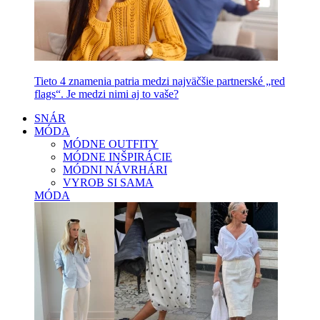
Tieto 4 znamenia patria medzi najväčšie partnerské „red
flags“. Je medzi nimi aj to vaše?
SNÁR
MÓDA
MÓDNE OUTFITY
MÓDNE INŠPIRÁCIE
MÓDNI NÁVRHÁRI
VYROB SI SAMA
MÓDA