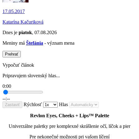
17.05.2017
Katarína Kačuriková
Dnes je
piatok
, 07.08.2026
Meniny má
Štefánia
- význam mena
Prehrať
Vypočuť článok
Pripravujem slovenský hlas...
0:00
--:--
Rýchlosť
Hlas
Zastaviť
Revlon Eyes, Cheeks + Lips™ Palette
Univerzálne paletky pre komplexné skrášlenie očí, líčok a pier
Pre nekonečné možnosti pri vašom líčení