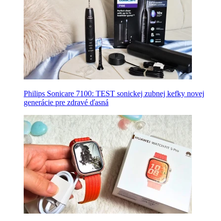
Philips Sonicare 7100: TEST sonickej zubnej kefky novej
generácie pre zdravé ďasná