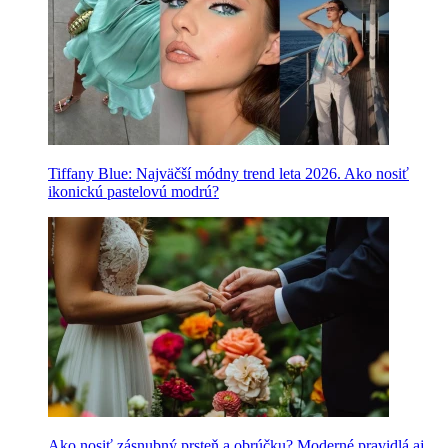
Tiffany Blue: Najväčší módny trend leta 2026. Ako nosiť
ikonickú pastelovú modrú?
Ako nosiť zásnubný prsteň a obrúčku? Moderné pravidlá aj