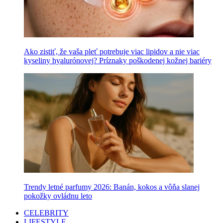
Ako zistiť, že vaša pleť potrebuje viac lipidov a nie viac
kyseliny hyalurónovej? Príznaky poškodenej kožnej bariéry
Trendy letné parfumy 2026: Banán, kokos a vôňa slanej
pokožky ovládnu leto
CELEBRITY
LIFESTYLE