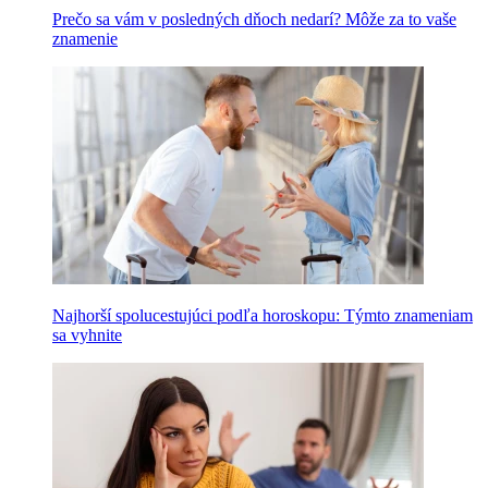
Prečo sa vám v posledných dňoch nedarí? Môže za to vaše
znamenie
Najhorší spolucestujúci podľa horoskopu: Týmto znameniam
sa vyhnite