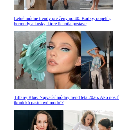
Letné módne trendy pre ženy po 40: Bodky, popelín,
bermudy a kúsky, ktoré lichotia postave
Tiffany Blue: Najväčší módny trend leta 2026. Ako nosiť
ikonickú pastelovú modrú?