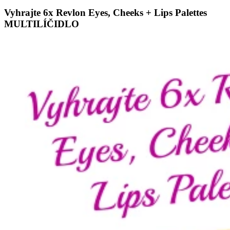
Vyhrajte 6x Revlon Eyes, Cheeks + Lips Palettes
MULTILÍČIDLO