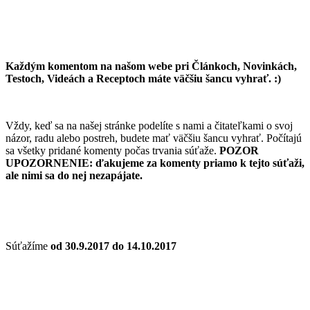
Každým komentom na našom webe pri Článkoch, Novinkách,
Testoch, Videách a Receptoch máte väčšiu šancu vyhrať. :)
Vždy, keď sa na našej stránke podelíte s nami a čitateľkami o svoj
názor, radu alebo postreh, budete mať väčšiu šancu vyhrať. Počítajú
sa všetky pridané komenty počas trvania súťaže.
POZOR
UPOZORNENIE: ďakujeme za komenty priamo k tejto súťaži,
ale nimi sa do nej nezapájate.
Súťažíme
od 30.9.2017 do 14.10.2017