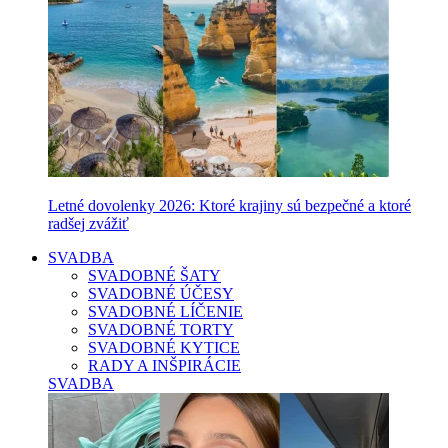
Letné dovolenky 2026: Ktoré krajiny sú bezpečné a ktoré
radšej zvážiť
SVADBA
SVADOBNÉ ŠATY
SVADOBNÉ ÚČESY
SVADOBNÉ LÍČENIE
SVADOBNÉ TORTY
SVADOBNÉ KYTICE
RADY A INŠPIRÁCIE
SVADBA