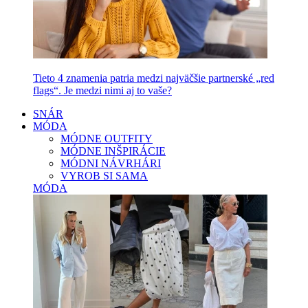
Tieto 4 znamenia patria medzi najväčšie partnerské „red
flags“. Je medzi nimi aj to vaše?
SNÁR
MÓDA
MÓDNE OUTFITY
MÓDNE INŠPIRÁCIE
MÓDNI NÁVRHÁRI
VYROB SI SAMA
MÓDA