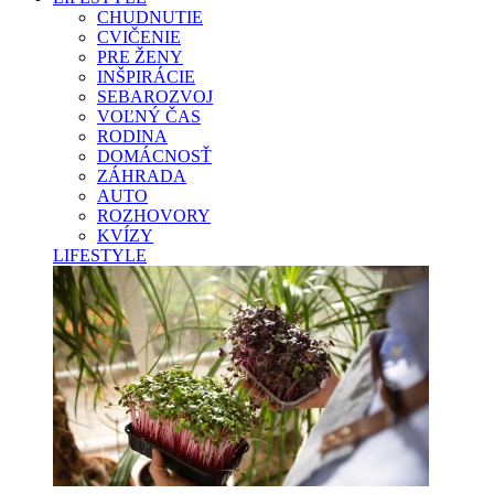
CHUDNUTIE
CVIČENIE
PRE ŽENY
INŠPIRÁCIE
SEBAROZVOJ
VOĽNÝ ČAS
RODINA
DOMÁCNOSŤ
ZÁHRADA
AUTO
ROZHOVORY
KVÍZY
LIFESTYLE