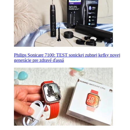
Philips Sonicare 7100: TEST sonickej zubnej kefky novej
generácie pre zdravé ďasná