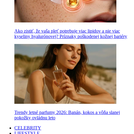
Ako zistiť, že vaša pleť potrebuje viac lipidov a nie viac
kyseliny hyalurónovej? Príznaky poškodenej kožnej bariéry
Trendy letné parfumy 2026: Banán, kokos a vôňa slanej
pokožky ovládnu leto
CELEBRITY
LIFESTYLE