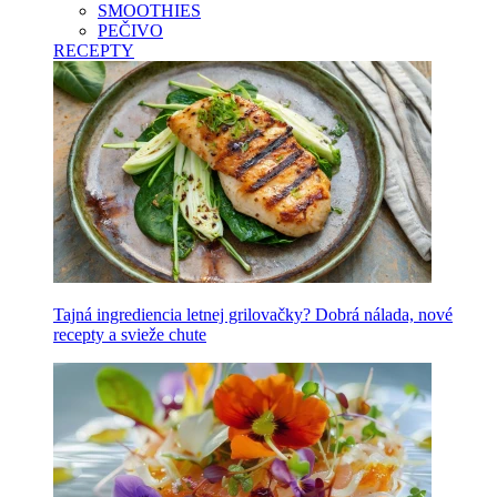
SMOOTHIES
PEČIVO
RECEPTY
Tajná ingrediencia letnej grilovačky? Dobrá nálada, nové
recepty a svieže chute