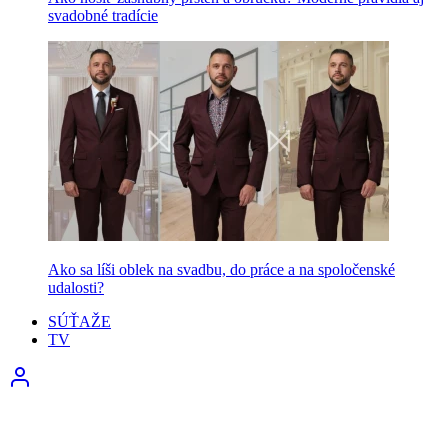
svadobné tradície
Ako sa líši oblek na svadbu, do práce a na spoločenské
udalosti?
SÚŤAŽE
TV