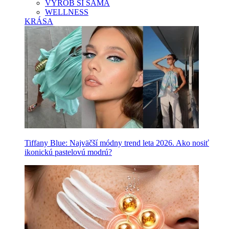
VYROB SI SAMA
WELLNESS
KRÁSA
Tiffany Blue: Najväčší módny trend leta 2026. Ako nosiť
ikonickú pastelovú modrú?