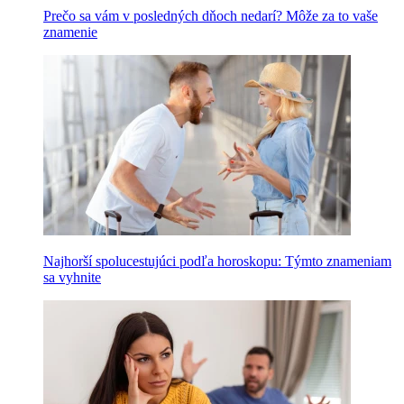
Prečo sa vám v posledných dňoch nedarí? Môže za to vaše
znamenie
Najhorší spolucestujúci podľa horoskopu: Týmto znameniam
sa vyhnite