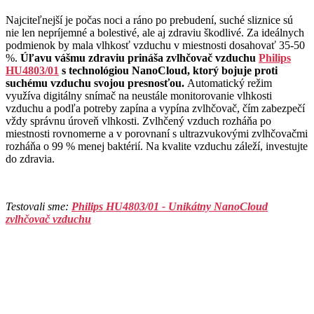
Najciteľnejší je počas noci a ráno po prebudení, suché sliznice sú
nie len nepríjemné a bolestivé, ale aj zdraviu škodlivé. Za ideálnych
podmienok by mala vlhkosť vzduchu v miestnosti dosahovať 35-50
%.
Úľavu vášmu zdraviu prináša zvlhčovač vzduchu
Philips
HU4803/01
s technológiou NanoCloud, ktorý bojuje proti
suchému vzduchu svojou presnosťou.
Automatický režim
využíva digitálny snímač na neustále monitorovanie vlhkosti
vzduchu a podľa potreby zapína a vypína zvlhčovač, čím zabezpečí
vždy správnu úroveň vlhkosti. Zvlhčený vzduch rozháňa po
miestnosti rovnomerne a v porovnaní s ultrazvukovými zvlhčovačmi
rozháňa o 99 % menej baktérií. Na kvalite vzduchu záleží, investujte
do zdravia.
Testovali sme:
Philips HU4803/01 - Unikátny NanoCloud
zvlhčovač vzduchu