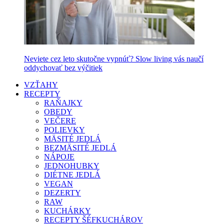
Neviete cez leto skutočne vypnúť? Slow living vás naučí
oddychovať bez výčitiek
VZŤAHY
RECEPTY
RAŇAJKY
OBEDY
VEČERE
POLIEVKY
MÄSITÉ JEDLÁ
BEZMÄSITÉ JEDLÁ
NÁPOJE
JEDNOHUBKY
DIÉTNE JEDLÁ
VEGAN
DEZERTY
RAW
KUCHÁRKY
RECEPTY ŠÉFKUCHÁROV