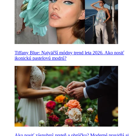
Tiffany Blue: Najväčší módny trend leta 2026. Ako nosiť
ikonickú pastelovú modrú?
Ako nosiť zásnubný prsteň a obrúčku? Moderné pravidlá aj