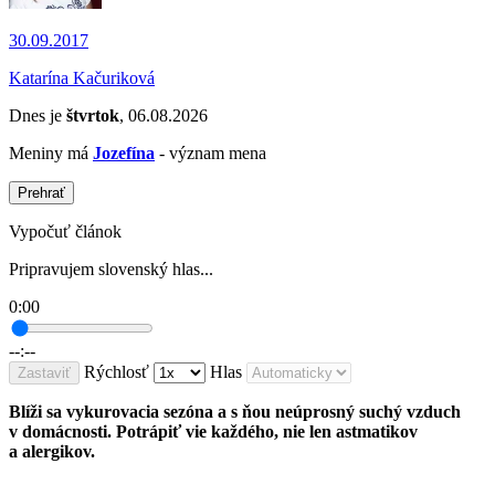
30.09.2017
Katarína Kačuriková
Dnes je
štvrtok
, 06.08.2026
Meniny má
Jozefína
- význam mena
Prehrať
Vypočuť článok
Pripravujem slovenský hlas...
0:00
--:--
Rýchlosť
Hlas
Zastaviť
Blíži sa vykurovacia sezóna a s ňou neúprosný suchý vzduch
v domácnosti. Potrápiť vie každého, nie len astmatikov
a alergikov.