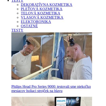
TESTY
DEKORATÍVNA KOZMETIKA
PLEŤOVÁ KOZMETIKA
TELOVÁ KOZMETIKA
VLASOVÁ KOZMETIKA
ELEKTORONIKA
OSTATNÉ
TESTY
Philips Head Pro Series 9000: testovali sme niekoľko
mesiacov holiaci strojček na hlavu