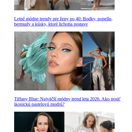
Letné módne trendy pre ženy po 40: Bodky, popelín,
bermudy a kúsky, ktoré lichotia postave
Tiffany Blue: Najväčší módny trend leta 2026. Ako nosiť
ikonickú pastelovú modrú?