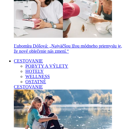
Ľubomíra Dóšová: „Najväčšou lžou módneho priemyslu je,
že nové oblečenie nás zmení.“
CESTOVANIE
POBYTY A VÝLETY
HOTELY
WELLNESS
OSTATNÉ
CESTOVANIE