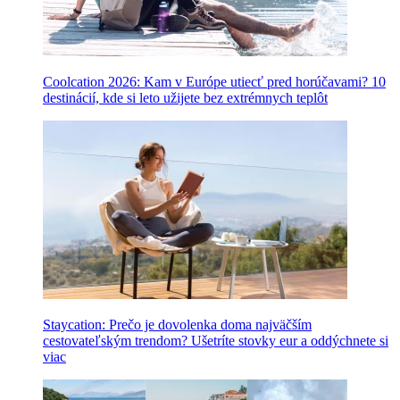
Coolcation 2026: Kam v Európe utiecť pred horúčavami? 10
destinácií, kde si leto užijete bez extrémnych teplôt
Staycation: Prečo je dovolenka doma najväčším
cestovateľským trendom? Ušetríte stovky eur a oddýchnete si
viac