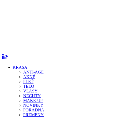
KRÁSA
ANTI-AGE
AKNÉ
PLEŤ
TELO
VLASY
NECHTY
MAKE-UP
NOVINKY
PORADŇA
PREMENY