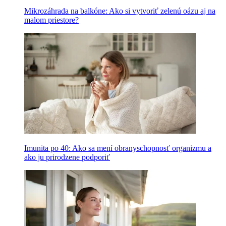
Mikrozáhrada na balkóne: Ako si vytvoriť zelenú oázu aj na
malom priestore?
Imunita po 40: Ako sa mení obranyschopnosť organizmu a
ako ju prirodzene podporiť