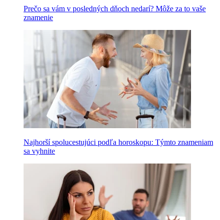
Prečo sa vám v posledných dňoch nedarí? Môže za to vaše
znamenie
Najhorší spolucestujúci podľa horoskopu: Týmto znameniam
sa vyhnite