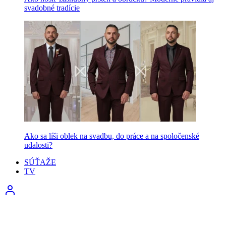
svadobné tradície
Ako sa líši oblek na svadbu, do práce a na spoločenské
udalosti?
SÚŤAŽE
TV