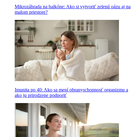
Mikrozáhrada na balkóne: Ako si vytvoriť zelenú oázu aj na
malom priestore?
Imunita po 40: Ako sa mení obranyschopnosť organizmu a
ako ju prirodzene podporiť