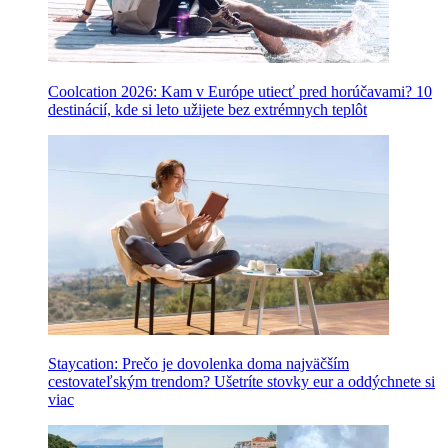
Coolcation 2026: Kam v Európe utiecť pred horúčavami? 10
destinácií, kde si leto užijete bez extrémnych teplôt
Staycation: Prečo je dovolenka doma najväčším
cestovateľským trendom? Ušetríte stovky eur a oddýchnete si
viac