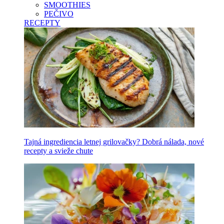
SMOOTHIES
PEČIVO
RECEPTY
Tajná ingrediencia letnej grilovačky? Dobrá nálada, nové
recepty a svieže chute