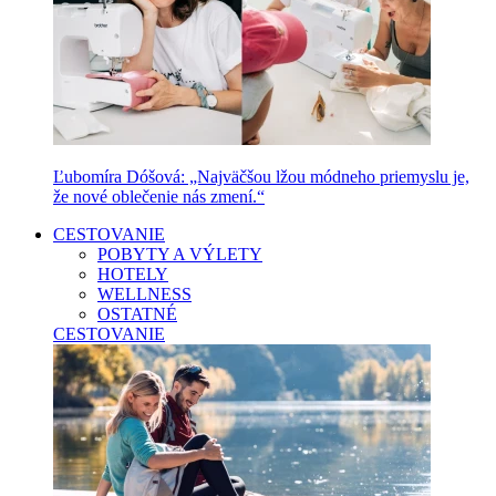
Ľubomíra Dóšová: „Najväčšou lžou módneho priemyslu je,
že nové oblečenie nás zmení.“
CESTOVANIE
POBYTY A VÝLETY
HOTELY
WELLNESS
OSTATNÉ
CESTOVANIE