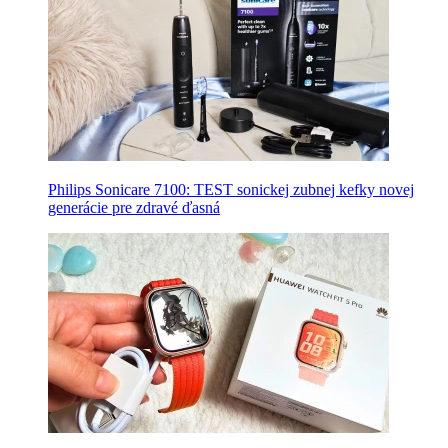
Philips Sonicare 7100: TEST sonickej zubnej kefky novej
generácie pre zdravé ďasná