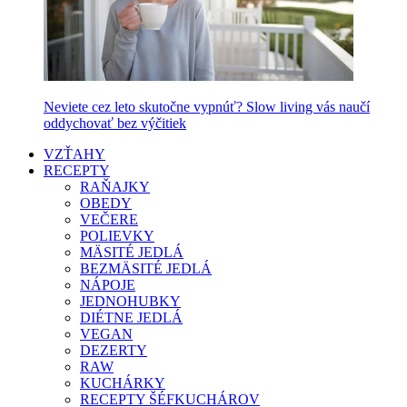
Neviete cez leto skutočne vypnúť? Slow living vás naučí
oddychovať bez výčitiek
VZŤAHY
RECEPTY
RAŇAJKY
OBEDY
VEČERE
POLIEVKY
MÄSITÉ JEDLÁ
BEZMÄSITÉ JEDLÁ
NÁPOJE
JEDNOHUBKY
DIÉTNE JEDLÁ
VEGAN
DEZERTY
RAW
KUCHÁRKY
RECEPTY ŠÉFKUCHÁROV