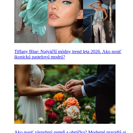
Tiffany Blue: Najväčší módny trend leta 2026. Ako nosiť
ikonickú pastelovú modrú?
Ako nosiť zásnubný prsteň a obrúčku? Moderné pravidlá aj