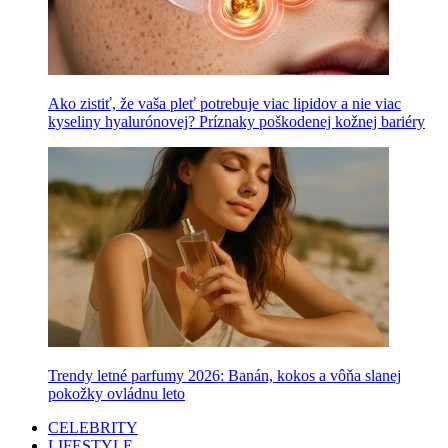
Ako zistiť, že vaša pleť potrebuje viac lipidov a nie viac
kyseliny hyalurónovej? Príznaky poškodenej kožnej bariéry
Trendy letné parfumy 2026: Banán, kokos a vôňa slanej
pokožky ovládnu leto
CELEBRITY
LIFESTYLE