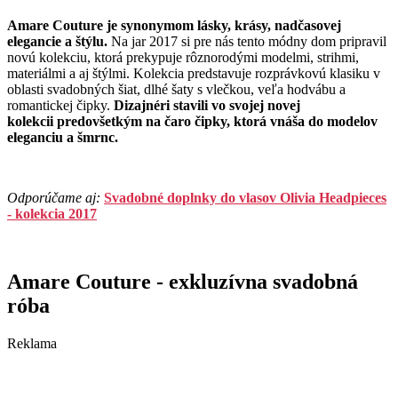
Amare Couture je synonymom lásky, krásy, nadčasovej
elegancie a štýlu.
Na jar 2017 si pre nás tento módny dom pripravil
novú kolekciu, ktorá prekypuje rôznorodými modelmi, strihmi,
materiálmi a aj štýlmi. Kolekcia predstavuje rozprávkovú klasiku v
oblasti svadobných šiat, dlhé šaty s vlečkou, veľa hodvábu a
romantickej čipky.
Dizajnéri stavili vo svojej novej
kolekcii predovšetkým na čaro čipky, ktorá vnáša do modelov
eleganciu a šmrnc.
Odporúčame aj:
Svadobné doplnky do vlasov Olivia Headpieces
- kolekcia 2017
Amare Couture - exkluzívna svadobná
róba
Reklama