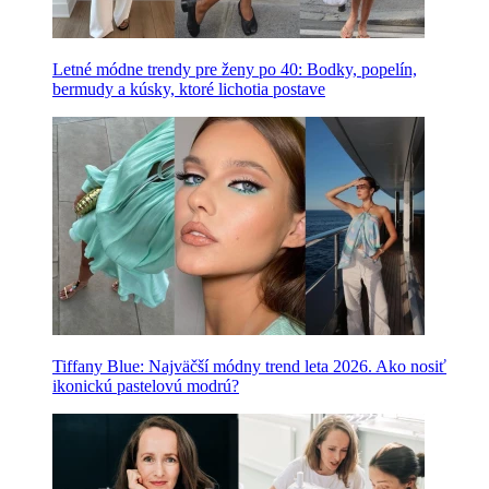
Letné módne trendy pre ženy po 40: Bodky, popelín,
bermudy a kúsky, ktoré lichotia postave
Tiffany Blue: Najväčší módny trend leta 2026. Ako nosiť
ikonickú pastelovú modrú?