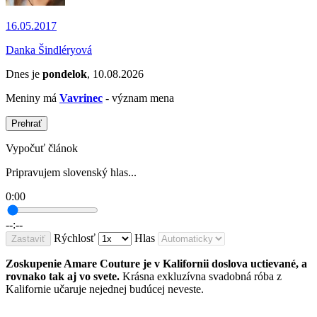
16.05.2017
Danka Šindléryová
Dnes je
pondelok
, 10.08.2026
Meniny má
Vavrinec
- význam mena
Prehrať
Vypočuť článok
Pripravujem slovenský hlas...
0:00
--:--
Rýchlosť
Hlas
Zastaviť
Zoskupenie Amare Couture je v Kalifornii doslova uctievané, a
rovnako tak aj vo svete.
Krásna exkluzívna svadobná róba z
Kalifornie učaruje nejednej budúcej neveste.