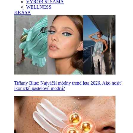
VYROB SI SAMA
WELLNESS
KRÁSA
Tiffany Blue: Najväčší módny trend leta 2026. Ako nosiť
ikonickú pastelovú modrú?