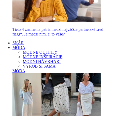
Tieto 4 znamenia patria medzi najväčšie partnerské „red
flags“. Je medzi nimi aj to vaše?
SNÁR
MÓDA
MÓDNE OUTFITY
MÓDNE INŠPIRÁCIE
MÓDNI NÁVRHÁRI
VYROB SI SAMA
MÓDA