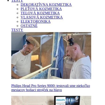
TESTY
DEKORATÍVNA KOZMETIKA
PLEŤOVÁ KOZMETIKA
TELOVÁ KOZMETIKA
VLASOVÁ KOZMETIKA
ELEKTORONIKA
OSTATNÉ
TESTY
Philips Head Pro Series 9000: testovali sme niekoľko
mesiacov holiaci strojček na hlavu