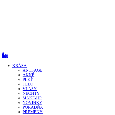
KRÁSA
ANTI-AGE
AKNÉ
PLEŤ
TELO
VLASY
NECHTY
MAKE-UP
NOVINKY
PORADŇA
PREMENY