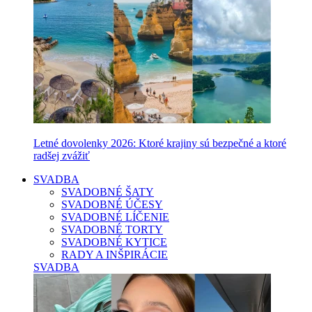
Letné dovolenky 2026: Ktoré krajiny sú bezpečné a ktoré
radšej zvážiť
SVADBA
SVADOBNÉ ŠATY
SVADOBNÉ ÚČESY
SVADOBNÉ LÍČENIE
SVADOBNÉ TORTY
SVADOBNÉ KYTICE
RADY A INŠPIRÁCIE
SVADBA