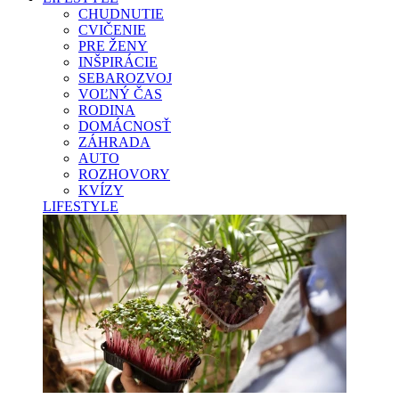
CHUDNUTIE
CVIČENIE
PRE ŽENY
INŠPIRÁCIE
SEBAROZVOJ
VOĽNÝ ČAS
RODINA
DOMÁCNOSŤ
ZÁHRADA
AUTO
ROZHOVORY
KVÍZY
LIFESTYLE