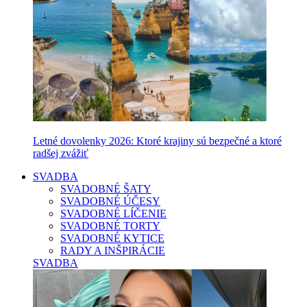
Letné dovolenky 2026: Ktoré krajiny sú bezpečné a ktoré
radšej zvážiť
SVADBA
SVADOBNÉ ŠATY
SVADOBNÉ ÚČESY
SVADOBNÉ LÍČENIE
SVADOBNÉ TORTY
SVADOBNÉ KYTICE
RADY A INŠPIRÁCIE
SVADBA