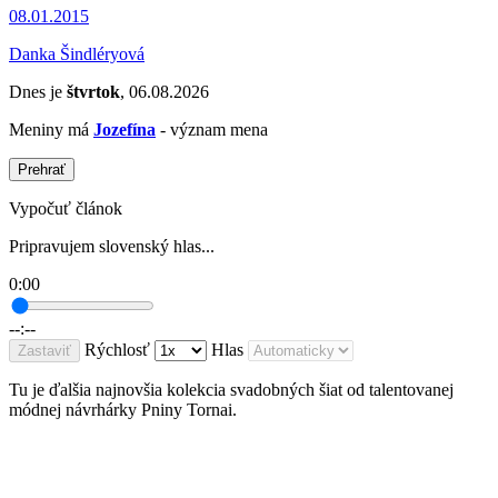
08.01.2015
Danka Šindléryová
Dnes je
štvrtok
, 06.08.2026
Meniny má
Jozefína
- význam mena
Prehrať
Vypočuť článok
Pripravujem slovenský hlas...
0:00
--:--
Rýchlosť
Hlas
Zastaviť
Tu je ďalšia najnovšia kolekcia svadobných šiat od talentovanej
módnej návrhárky Pniny Tornai.