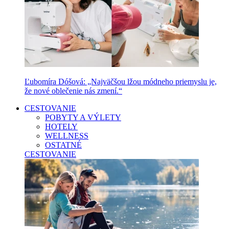
Ľubomíra Dóšová: „Najväčšou lžou módneho priemyslu je,
že nové oblečenie nás zmení.“
CESTOVANIE
POBYTY A VÝLETY
HOTELY
WELLNESS
OSTATNÉ
CESTOVANIE