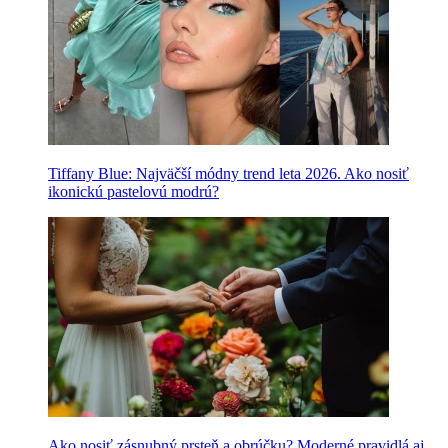
Tiffany Blue: Najväčší módny trend leta 2026. Ako nosiť
ikonickú pastelovú modrú?
Ako nosiť zásnubný prsteň a obrúčku? Moderné pravidlá aj