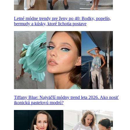
Letné módne trendy pre ženy po 40: Bodky, popelín,
bermudy a kúsky, ktoré lichotia postave
Tiffany Blue: Najväčší módny trend leta 2026. Ako nosiť
ikonickú pastelovú modrú?