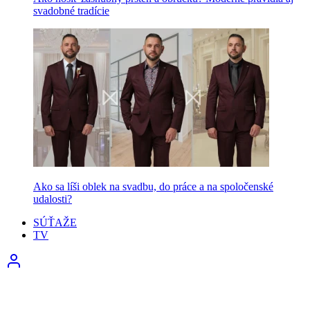
svadobné tradície
Ako sa líši oblek na svadbu, do práce a na spoločenské
udalosti?
SÚŤAŽE
TV