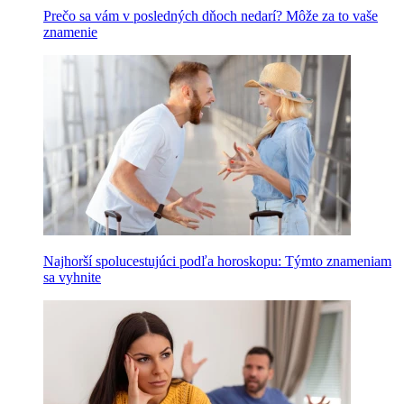
Prečo sa vám v posledných dňoch nedarí? Môže za to vaše
znamenie
Najhorší spolucestujúci podľa horoskopu: Týmto znameniam
sa vyhnite