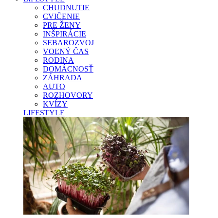
CHUDNUTIE
CVIČENIE
PRE ŽENY
INŠPIRÁCIE
SEBAROZVOJ
VOĽNÝ ČAS
RODINA
DOMÁCNOSŤ
ZÁHRADA
AUTO
ROZHOVORY
KVÍZY
LIFESTYLE