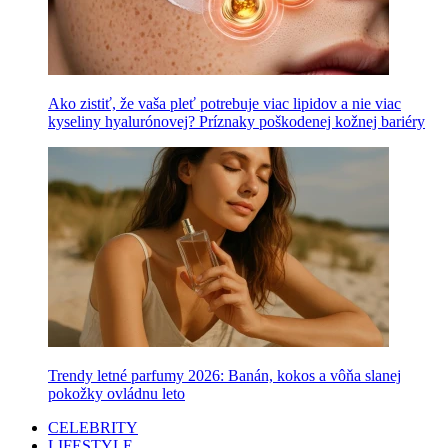
Ako zistiť, že vaša pleť potrebuje viac lipidov a nie viac
kyseliny hyalurónovej? Príznaky poškodenej kožnej bariéry
Trendy letné parfumy 2026: Banán, kokos a vôňa slanej
pokožky ovládnu leto
CELEBRITY
LIFESTYLE