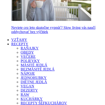
Neviete cez leto skutočne vypnúť? Slow living vás naučí
oddychovať bez výčitiek
VZŤAHY
RECEPTY
RAŇAJKY
OBEDY
VEČERE
POLIEVKY
MÄSITÉ JEDLÁ
BEZMÄSITÉ JEDLÁ
NÁPOJE
JEDNOHUBKY
DIÉTNE JEDLÁ
VEGAN
DEZERTY
RAW
KUCHÁRKY
RECEPTY ŠÉFKUCHÁROV