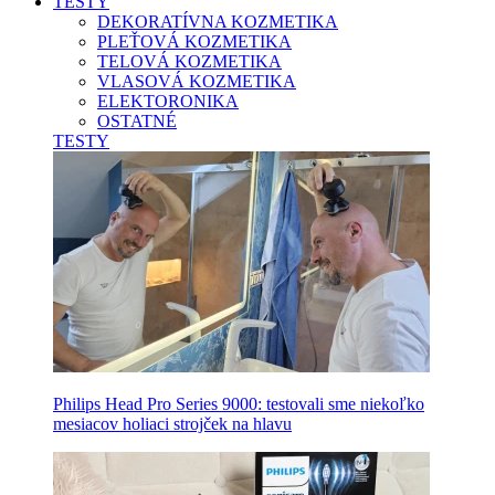
TESTY
DEKORATÍVNA KOZMETIKA
PLEŤOVÁ KOZMETIKA
TELOVÁ KOZMETIKA
VLASOVÁ KOZMETIKA
ELEKTORONIKA
OSTATNÉ
TESTY
Philips Head Pro Series 9000: testovali sme niekoľko
mesiacov holiaci strojček na hlavu