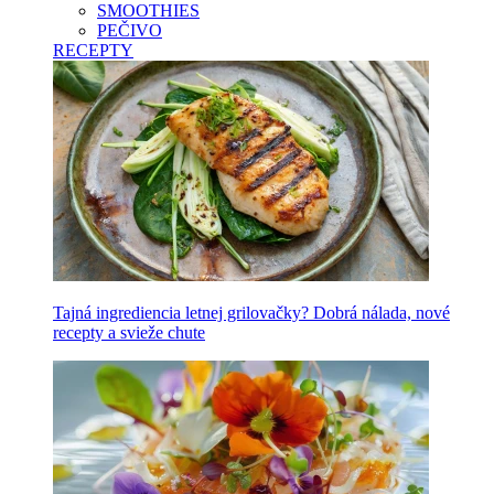
SMOOTHIES
PEČIVO
RECEPTY
Tajná ingrediencia letnej grilovačky? Dobrá nálada, nové
recepty a svieže chute