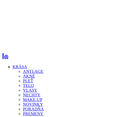
KRÁSA
ANTI-AGE
AKNÉ
PLEŤ
TELO
VLASY
NECHTY
MAKE-UP
NOVINKY
PORADŇA
PREMENY