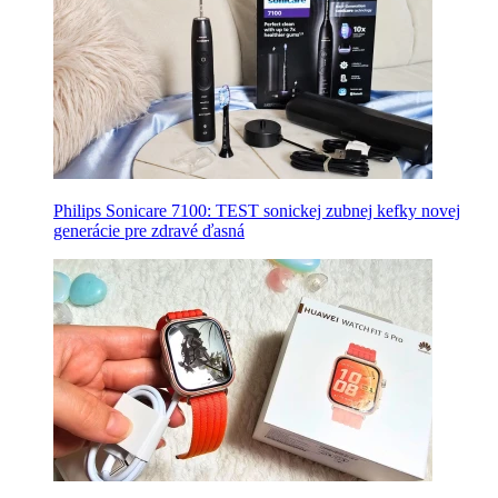
Philips Sonicare 7100: TEST sonickej zubnej kefky novej
generácie pre zdravé ďasná