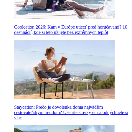
Coolcation 2026: Kam v Európe utiecť pred horúčavami? 10
destinácií, kde si leto užijete bez extrémnych teplôt
Staycation: Prečo je dovolenka doma najväčším
cestovateľským trendom? Ušetríte stovky eur a oddýchnete si
viac