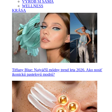
VYROB SI SAMA
WELLNESS
KRÁSA
Tiffany Blue: Najväčší módny trend leta 2026. Ako nosiť
ikonickú pastelovú modrú?