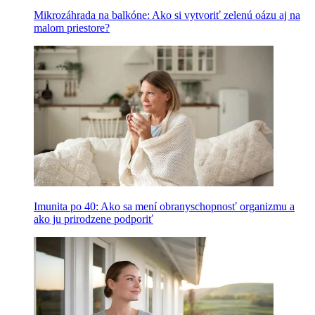
Mikrozáhrada na balkóne: Ako si vytvoriť zelenú oázu aj na
malom priestore?
Imunita po 40: Ako sa mení obranyschopnosť organizmu a
ako ju prirodzene podporiť