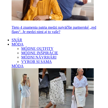
Tieto 4 znamenia patria medzi najväčšie partnerské „red
flags“. Je medzi nimi aj to vaše?
SNÁR
MÓDA
MÓDNE OUTFITY
MÓDNE INŠPIRÁCIE
MÓDNI NÁVRHÁRI
VYROB SI SAMA
MÓDA