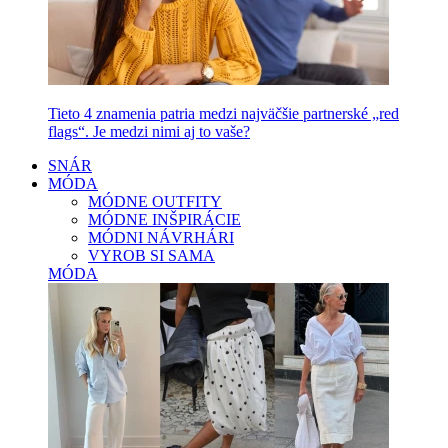
Tieto 4 znamenia patria medzi najväčšie partnerské „red
flags“. Je medzi nimi aj to vaše?
SNÁR
MÓDA
MÓDNE OUTFITY
MÓDNE INŠPIRÁCIE
MÓDNI NÁVRHÁRI
VYROB SI SAMA
MÓDA