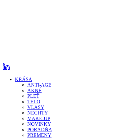
KRÁSA
ANTI-AGE
AKNÉ
PLEŤ
TELO
VLASY
NECHTY
MAKE-UP
NOVINKY
PORADŇA
PREMENY