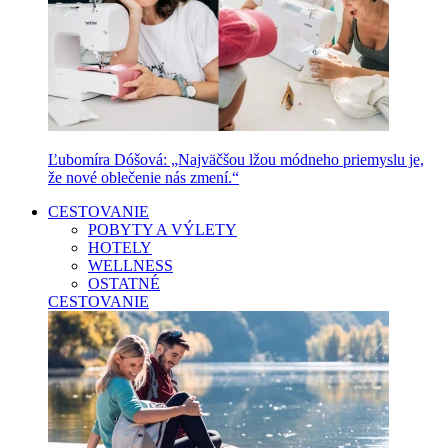
Ľubomíra Dóšová: „Najväčšou lžou módneho priemyslu je,
že nové oblečenie nás zmení.“
CESTOVANIE
POBYTY A VÝLETY
HOTELY
WELLNESS
OSTATNÉ
CESTOVANIE