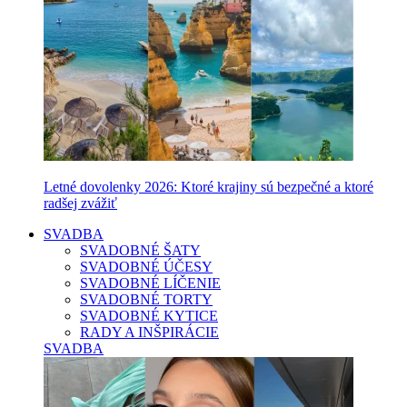
Letné dovolenky 2026: Ktoré krajiny sú bezpečné a ktoré
radšej zvážiť
SVADBA
SVADOBNÉ ŠATY
SVADOBNÉ ÚČESY
SVADOBNÉ LÍČENIE
SVADOBNÉ TORTY
SVADOBNÉ KYTICE
RADY A INŠPIRÁCIE
SVADBA