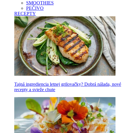
SMOOTHIES
PEČIVO
RECEPTY
Tajná ingrediencia letnej grilovačky? Dobrá nálada, nové
recepty a svieže chute