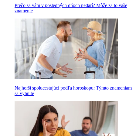
Prečo sa vám v posledných dňoch nedarí? Môže za to vaše
znamenie
Najhorší spolucestujúci podľa horoskopu: Týmto znameniam
sa vyhnite