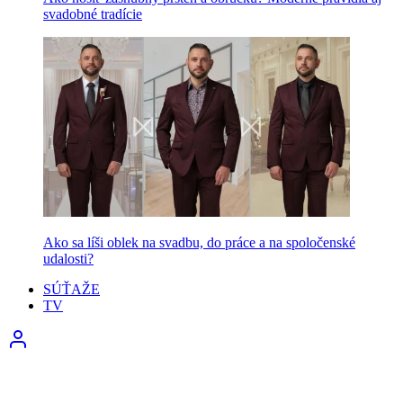
svadobné tradície
Ako sa líši oblek na svadbu, do práce a na spoločenské
udalosti?
SÚŤAŽE
TV