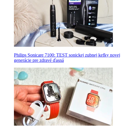
Philips Sonicare 7100: TEST sonickej zubnej kefky novej
generácie pre zdravé ďasná