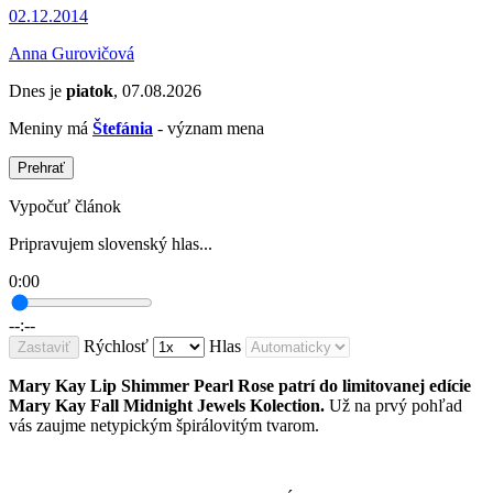
02.12.2014
Anna Gurovičová
Dnes je
piatok
, 07.08.2026
Meniny má
Štefánia
- význam mena
Prehrať
Vypočuť článok
Pripravujem slovenský hlas...
0:00
--:--
Rýchlosť
Hlas
Zastaviť
Mary Kay Lip Shimmer Pearl Rose patrí do limitovanej edície
Mary Kay Fall Midnight Jewels Kolection.
Už na prvý pohľad
vás zaujme netypickým špirálovitým tvarom.