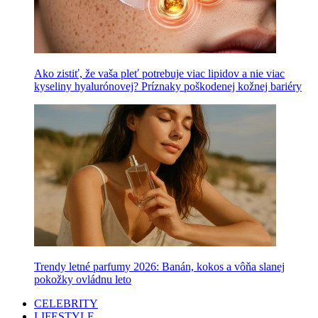
Ako zistiť, že vaša pleť potrebuje viac lipidov a nie viac
kyseliny hyalurónovej? Príznaky poškodenej kožnej bariéry
Trendy letné parfumy 2026: Banán, kokos a vôňa slanej
pokožky ovládnu leto
CELEBRITY
LIFESTYLE