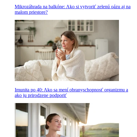
Mikrozáhrada na balkóne: Ako si vytvoriť zelenú oázu aj na
malom priestore?
Imunita po 40: Ako sa mení obranyschopnosť organizmu a
ako ju prirodzene podporiť