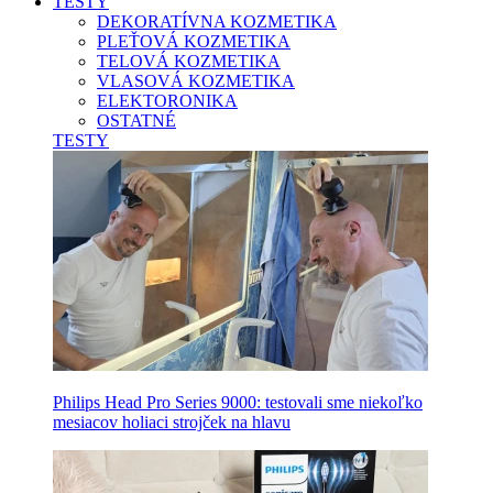
TESTY
DEKORATÍVNA KOZMETIKA
PLEŤOVÁ KOZMETIKA
TELOVÁ KOZMETIKA
VLASOVÁ KOZMETIKA
ELEKTORONIKA
OSTATNÉ
TESTY
Philips Head Pro Series 9000: testovali sme niekoľko
mesiacov holiaci strojček na hlavu