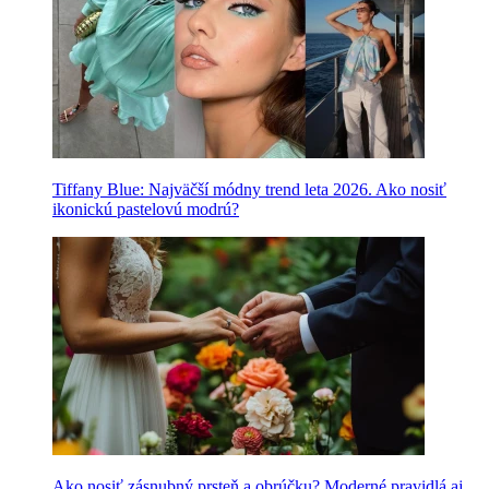
Tiffany Blue: Najväčší módny trend leta 2026. Ako nosiť
ikonickú pastelovú modrú?
Ako nosiť zásnubný prsteň a obrúčku? Moderné pravidlá aj