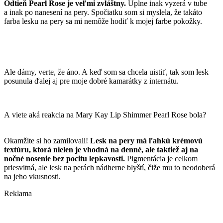
Odtieň Pearl Rose je veľmi zvláštny.
Úplne inak vyzerá v tube
a inak po nanesení na pery. Spočiatku som si myslela, že takáto
farba lesku na pery sa mi nemôže hodiť k mojej farbe pokožky.
Ale dámy, verte, že áno. A keď som sa chcela uistiť, tak som lesk
posunula ďalej aj pre moje dobré kamarátky z internátu.
A viete aká reakcia na Mary Kay Lip Shimmer Pearl Rose bola?
Okamžite si ho zamilovali!
Lesk na pery má ľahkú krémovú
textúru, ktorá nielen je vhodná na denné, ale taktiež aj na
nočné nosenie bez pocitu lepkavosti.
Pigmentácia je celkom
priesvitná, ale lesk na perách nádherne blyští, čiže mu to neodoberá
na jeho vkusnosti.
Reklama