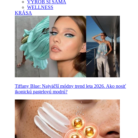
VYROB SI SAMA
WELLNESS
KRÁSA
Tiffany Blue: Najväčší módny trend leta 2026. Ako nosiť
ikonickú pastelovú modrú?