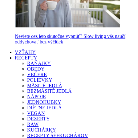
Neviete cez leto skutočne vypnúť? Slow living vás naučí
oddychovať bez výčitiek
VZŤAHY
RECEPTY
RAŇAJKY
OBEDY
VEČERE
POLIEVKY
MÄSITÉ JEDLÁ
BEZMÄSITÉ JEDLÁ
NÁPOJE
JEDNOHUBKY
DIÉTNE JEDLÁ
VEGAN
DEZERTY
RAW
KUCHÁRKY
RECEPTY ŠÉFKUCHÁROV