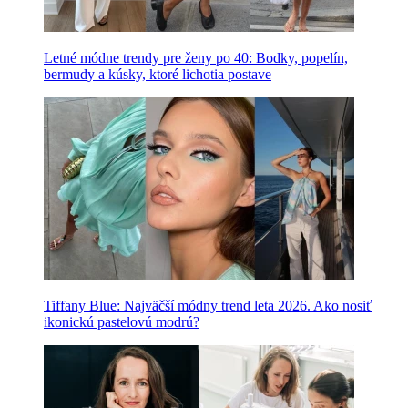
Letné módne trendy pre ženy po 40: Bodky, popelín,
bermudy a kúsky, ktoré lichotia postave
Tiffany Blue: Najväčší módny trend leta 2026. Ako nosiť
ikonickú pastelovú modrú?