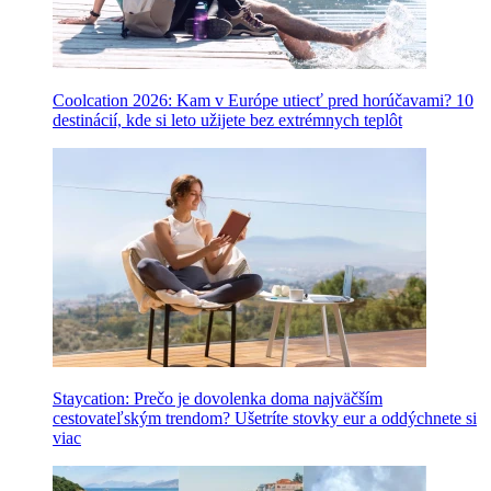
Coolcation 2026: Kam v Európe utiecť pred horúčavami? 10
destinácií, kde si leto užijete bez extrémnych teplôt
Staycation: Prečo je dovolenka doma najväčším
cestovateľským trendom? Ušetríte stovky eur a oddýchnete si
viac