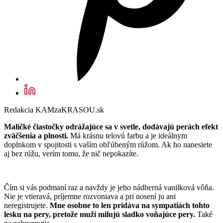
Redakcia KAMzaKRASOU.sk
Maličké čiastočky odrážajúce sa v svetle, dodávajú perách efekt
zväčšenia a plnosti.
Má krásnu telovú farbu a je ideálnym
doplnkom v spojitosti s vaším obľúbeným rúžom. Ak ho nanesiete
aj bez rúžu, verím tomu, že nič nepokazíte.
Čím si vás podmaní raz a navždy je jeho nádherná vanilková vôňa.
Nie je vtieravá, príjemne rozvoniava a pri nosení ju ani
neregistrujete.
Mne osobne to len pridáva na sympatiách tohto
lesku na pery, pretože muži milujú sladko voňajúce pery.
Také