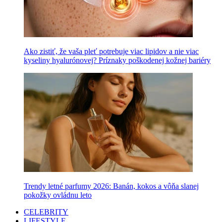
Ako zistiť, že vaša pleť potrebuje viac lipidov a nie viac
kyseliny hyalurónovej? Príznaky poškodenej kožnej bariéry
Trendy letné parfumy 2026: Banán, kokos a vôňa slanej
pokožky ovládnu leto
CELEBRITY
LIFESTYLE