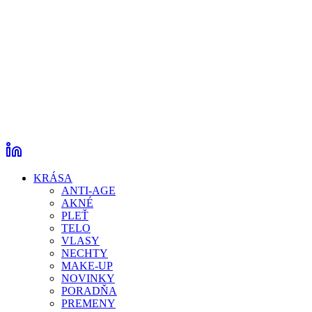
KRÁSA
ANTI-AGE
AKNÉ
PLEŤ
TELO
VLASY
NECHTY
MAKE-UP
NOVINKY
PORADŇA
PREMENY