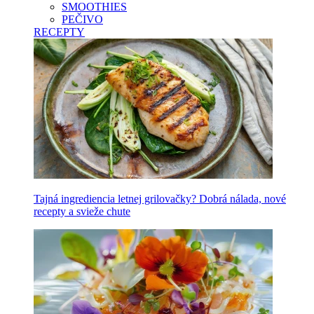
SMOOTHIES
PEČIVO
RECEPTY
Tajná ingrediencia letnej grilovačky? Dobrá nálada, nové
recepty a svieže chute