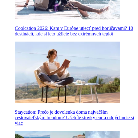
Coolcation 2026: Kam v Európe utiecť pred horúčavami? 10
destinácií, kde si leto užijete bez extrémnych teplôt
Staycation: Prečo je dovolenka doma najväčším
cestovateľským trendom? Ušetríte stovky eur a oddýchnete si
viac