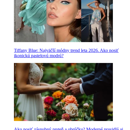
Tiffany Blue: Najväčší módny trend leta 2026. Ako nosiť
ikonickú pastelovú modrú?
Ako nosiť zásnubný prsteň a obrúčku? Moderné pravidlá aj