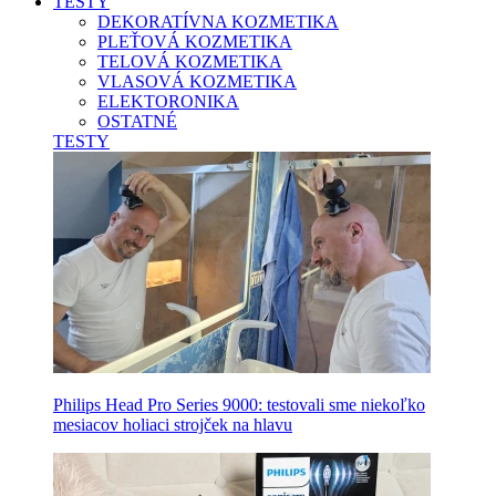
TESTY
DEKORATÍVNA KOZMETIKA
PLEŤOVÁ KOZMETIKA
TELOVÁ KOZMETIKA
VLASOVÁ KOZMETIKA
ELEKTORONIKA
OSTATNÉ
TESTY
Philips Head Pro Series 9000: testovali sme niekoľko
mesiacov holiaci strojček na hlavu