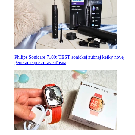
Philips Sonicare 7100: TEST sonickej zubnej kefky novej
generácie pre zdravé ďasná