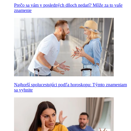
Prečo sa vám v posledných dňoch nedarí? Môže za to vaše
znamenie
Najhorší spolucestujúci podľa horoskopu: Týmto znameniam
sa vyhnite