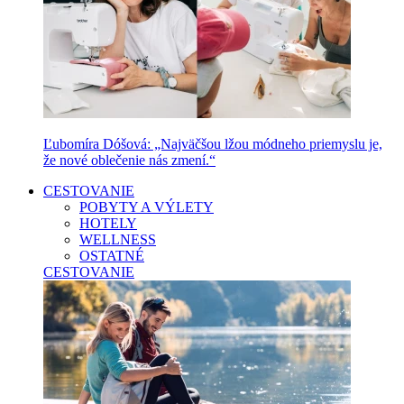
Ľubomíra Dóšová: „Najväčšou lžou módneho priemyslu je,
že nové oblečenie nás zmení.“
CESTOVANIE
POBYTY A VÝLETY
HOTELY
WELLNESS
OSTATNÉ
CESTOVANIE