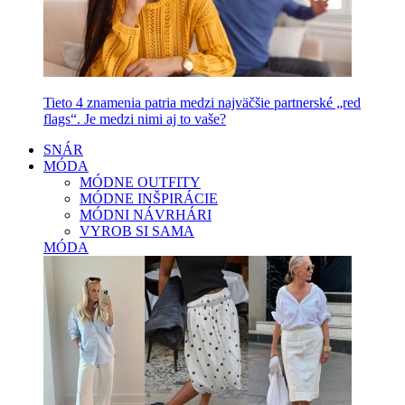
Tieto 4 znamenia patria medzi najväčšie partnerské „red
flags“. Je medzi nimi aj to vaše?
SNÁR
MÓDA
MÓDNE OUTFITY
MÓDNE INŠPIRÁCIE
MÓDNI NÁVRHÁRI
VYROB SI SAMA
MÓDA