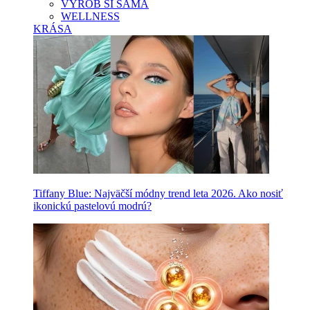
VYROB SI SAMA
WELLNESS
KRÁSA
Tiffany Blue: Najväčší módny trend leta 2026. Ako nosiť
ikonickú pastelovú modrú?