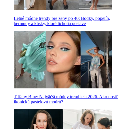
Letné módne trendy pre ženy po 40: Bodky, popelín,
bermudy a kúsky, ktoré lichotia postave
Tiffany Blue: Najväčší módny trend leta 2026. Ako nosiť
ikonickú pastelovú modrú?