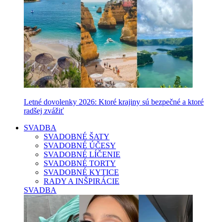
Letné dovolenky 2026: Ktoré krajiny sú bezpečné a ktoré
radšej zvážiť
SVADBA
SVADOBNÉ ŠATY
SVADOBNÉ ÚČESY
SVADOBNÉ LÍČENIE
SVADOBNÉ TORTY
SVADOBNÉ KYTICE
RADY A INŠPIRÁCIE
SVADBA