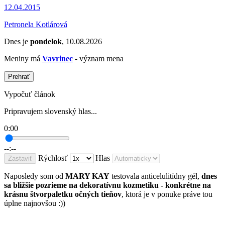
12.04.2015
Petronela Kotlárová
Dnes je
pondelok
, 10.08.2026
Meniny má
Vavrinec
- význam mena
Prehrať
Vypočuť článok
Pripravujem slovenský hlas...
0:00
--:--
Rýchlosť
Hlas
Zastaviť
Naposledy som od
MARY KAY
testovala anticelulitídny gél,
dnes
sa bližšie pozrieme na dekoratívnu kozmetiku - konkrétne na
krásnu štvorpaletku očných tieňov
, ktorá je v ponuke práve tou
úplne najnovšou :))