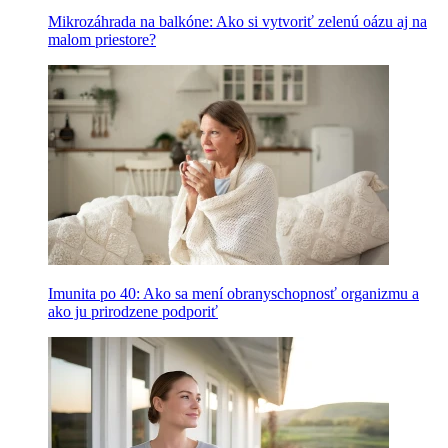
Mikrozáhrada na balkóne: Ako si vytvoriť zelenú oázu aj na
malom priestore?
Imunita po 40: Ako sa mení obranyschopnosť organizmu a
ako ju prirodzene podporiť