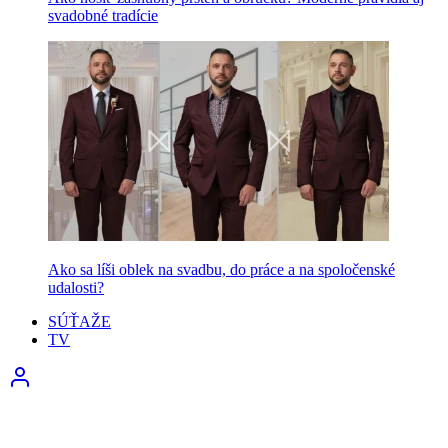
svadobné tradície
Ako sa líši oblek na svadbu, do práce a na spoločenské
udalosti?
SÚŤAŽE
TV