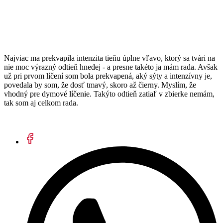
Najviac ma prekvapila intenzita tieňu úplne vľavo, ktorý sa tvári na
nie moc výrazný odtieň hnedej - a presne takéto ja mám rada. Avšak
už pri prvom líčení som bola prekvapená, aký sýty a intenzívny je,
povedala by som, že dosť tmavý, skoro až čierny. Myslím, že
vhodný pre dymové líčenie. Takýto odtieň zatiaľ v zbierke nemám,
tak som aj celkom rada.