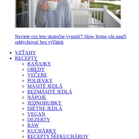
Neviete cez leto skutočne vypnúť? Slow living vás naučí
oddychovať bez výčitiek
VZŤAHY
RECEPTY
RAŇAJKY
OBEDY
VEČERE
POLIEVKY
MÄSITÉ JEDLÁ
BEZMÄSITÉ JEDLÁ
NÁPOJE
JEDNOHUBKY
DIÉTNE JEDLÁ
VEGAN
DEZERTY
RAW
KUCHÁRKY
RECEPTY ŠÉFKUCHÁROV