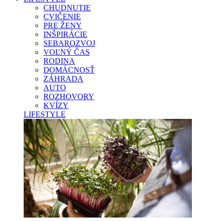
CHUDNUTIE
CVIČENIE
PRE ŽENY
INŠPIRÁCIE
SEBAROZVOJ
VOĽNÝ ČAS
RODINA
DOMÁCNOSŤ
ZÁHRADA
AUTO
ROZHOVORY
KVÍZY
LIFESTYLE