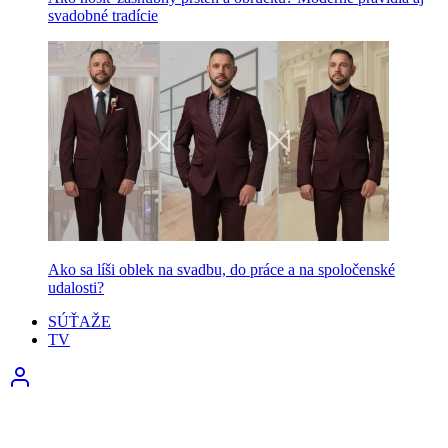
svadobné tradície
Ako sa líši oblek na svadbu, do práce a na spoločenské
udalosti?
SÚŤAŽE
TV