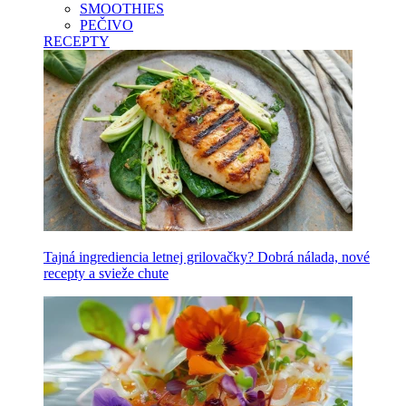
SMOOTHIES
PEČIVO
RECEPTY
Tajná ingrediencia letnej grilovačky? Dobrá nálada, nové
recepty a svieže chute