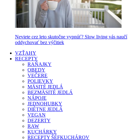
Neviete cez leto skutočne vypnúť? Slow living vás naučí
oddychovať bez výčitiek
VZŤAHY
RECEPTY
RAŇAJKY
OBEDY
VEČERE
POLIEVKY
MÄSITÉ JEDLÁ
BEZMÄSITÉ JEDLÁ
NÁPOJE
JEDNOHUBKY
DIÉTNE JEDLÁ
VEGAN
DEZERTY
RAW
KUCHÁRKY
RECEPTY ŠÉFKUCHÁROV