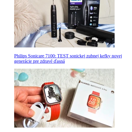
Philips Sonicare 7100: TEST sonickej zubnej kefky novej
generácie pre zdravé ďasná