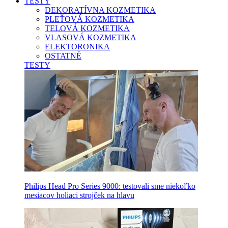
TESTY
DEKORATÍVNA KOZMETIKA
PLEŤOVÁ KOZMETIKA
TELOVÁ KOZMETIKA
VLASOVÁ KOZMETIKA
ELEKTORONIKA
OSTATNÉ
TESTY
Philips Head Pro Series 9000: testovali sme niekoľko
mesiacov holiaci strojček na hlavu