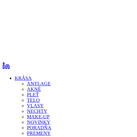
KRÁSA
ANTI-AGE
AKNÉ
PLEŤ
TELO
VLASY
NECHTY
MAKE-UP
NOVINKY
PORADŇA
PREMENY