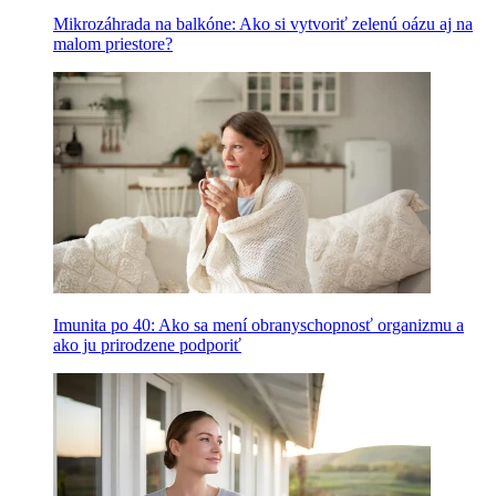
Mikrozáhrada na balkóne: Ako si vytvoriť zelenú oázu aj na
malom priestore?
Imunita po 40: Ako sa mení obranyschopnosť organizmu a
ako ju prirodzene podporiť