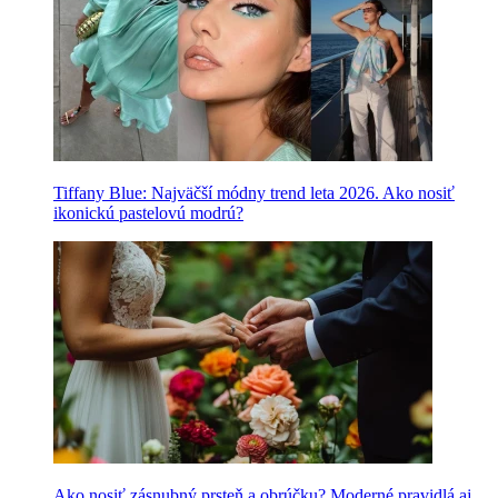
Tiffany Blue: Najväčší módny trend leta 2026. Ako nosiť
ikonickú pastelovú modrú?
Ako nosiť zásnubný prsteň a obrúčku? Moderné pravidlá aj