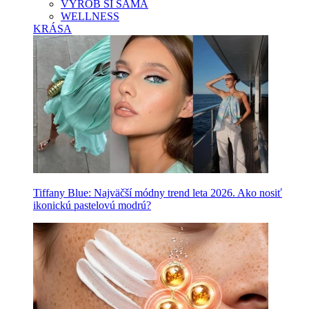
VYROB SI SAMA
WELLNESS
KRÁSA
Tiffany Blue: Najväčší módny trend leta 2026. Ako nosiť
ikonickú pastelovú modrú?