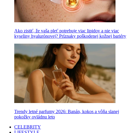
Ako zistiť, že vaša pleť potrebuje viac lipidov a nie viac
kyseliny hyalurónovej? Príznaky poškodenej kožnej bariéry
Trendy letné parfumy 2026: Banán, kokos a vôňa slanej
pokožky ovládnu leto
CELEBRITY
LIFESTYLE