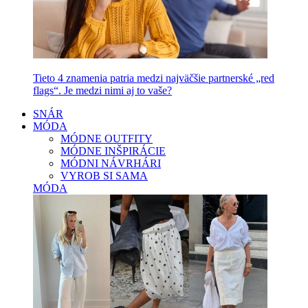
Tieto 4 znamenia patria medzi najväčšie partnerské „red
flags“. Je medzi nimi aj to vaše?
SNÁR
MÓDA
MÓDNE OUTFITY
MÓDNE INŠPIRÁCIE
MÓDNI NÁVRHÁRI
VYROB SI SAMA
MÓDA