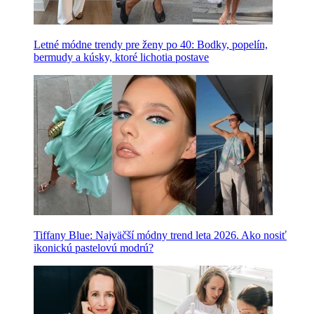
Letné módne trendy pre ženy po 40: Bodky, popelín,
bermudy a kúsky, ktoré lichotia postave
Tiffany Blue: Najväčší módny trend leta 2026. Ako nosiť
ikonickú pastelovú modrú?