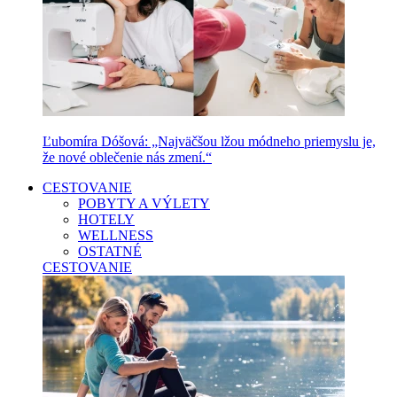
Ľubomíra Dóšová: „Najväčšou lžou módneho priemyslu je,
že nové oblečenie nás zmení.“
CESTOVANIE
POBYTY A VÝLETY
HOTELY
WELLNESS
OSTATNÉ
CESTOVANIE