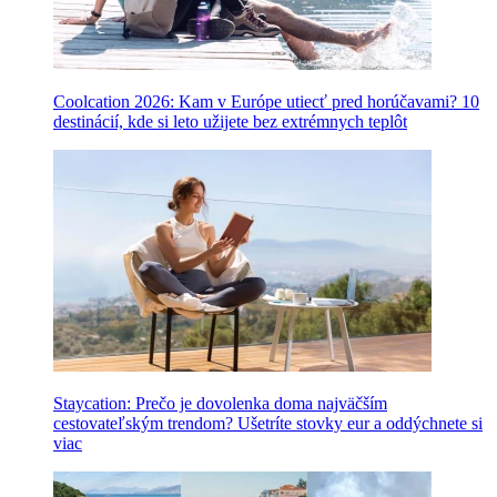
Coolcation 2026: Kam v Európe utiecť pred horúčavami? 10
destinácií, kde si leto užijete bez extrémnych teplôt
Staycation: Prečo je dovolenka doma najväčším
cestovateľským trendom? Ušetríte stovky eur a oddýchnete si
viac