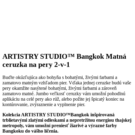
ARTISTRY STUDIO™ Bangkok Matná
ceruzka na pery 2-v-1
Buďte okúzľujúca ako bohyňa s bohatými, živými farbami a
zamatovo matným vzhľadom pier. Vďaka jednej ceruzke budú vaše
pery okamžite nasýtené bohatými, živými farbami a zároveň
zamatovo matné. Jumbo veľkosť ceruzky vám umožní pohodlnú
aplikáciu na celé pery ako rúž, alebo požite jej špicatý koniec na
kontúrovanie, zvýraznenie a vyplnenie pier.
Kolekcia ARTISTRY STUDIO™Bangkok inšpirovaná
trblietavými zlatými odleskami a nepretržitou energiou thajskej
metropoly, vám umožní preniesť žiarivé a výrazné farby
Bangkoku do vášho líčenia.