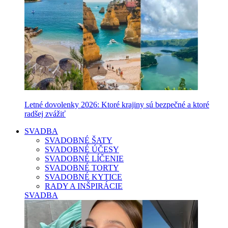
Letné dovolenky 2026: Ktoré krajiny sú bezpečné a ktoré
radšej zvážiť
SVADBA
SVADOBNÉ ŠATY
SVADOBNÉ ÚČESY
SVADOBNÉ LÍČENIE
SVADOBNÉ TORTY
SVADOBNÉ KYTICE
RADY A INŠPIRÁCIE
SVADBA