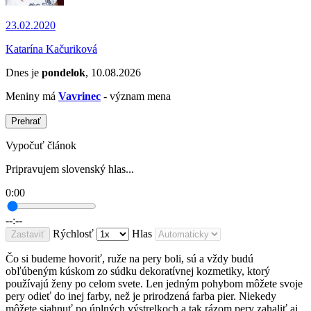
23.02.2020
Katarína Kačuriková
Dnes je
pondelok
, 10.08.2026
Meniny má
Vavrinec
- význam mena
Prehrať
Vypočuť článok
Pripravujem slovenský hlas...
0:00
--:--
Rýchlosť
Hlas
Zastaviť
Čo si budeme hovoriť, ruže na pery boli, sú a vždy budú
obľúbeným kúskom zo súdku dekoratívnej kozmetiky, ktorý
používajú ženy po celom svete. Len jedným pohybom môžete svoje
pery odieť do inej farby, než je prirodzená farba pier. Niekedy
môžete siahnuť po úplných výstrelkoch a tak rázom pery zahaliť aj