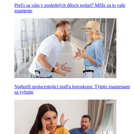
Prečo sa vám v posledných dňoch nedarí? Môže za to vaše
znamenie
Najhorší spolucestujúci podľa horoskopu: Týmto znameniam
sa vyhnite