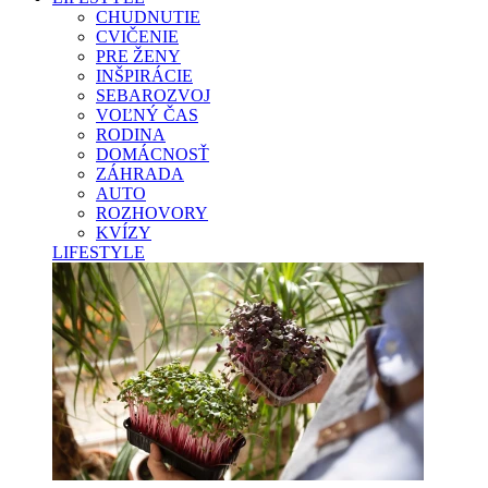
CHUDNUTIE
CVIČENIE
PRE ŽENY
INŠPIRÁCIE
SEBAROZVOJ
VOĽNÝ ČAS
RODINA
DOMÁCNOSŤ
ZÁHRADA
AUTO
ROZHOVORY
KVÍZY
LIFESTYLE