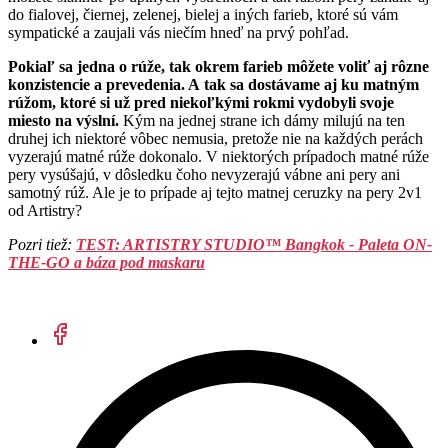
do fialovej, čiernej, zelenej, bielej a iných farieb, ktoré sú vám
sympatické a zaujali vás niečím hneď na prvý pohľad.
Pokiaľ sa jedna o rúže, tak okrem farieb môžete voliť aj rôzne
konzistencie a prevedenia. A tak sa dostávame aj ku matným
rúžom, ktoré si už pred niekoľkými rokmi vydobyli svoje
miesto na výslní.
Kým na jednej strane ich dámy milujú na ten
druhej ich niektoré vôbec nemusia, pretože nie na každých perách
vyzerajú matné rúže dokonalo. V niektorých prípadoch matné rúže
pery vysúšajú, v dôsledku čoho nevyzerajú vábne ani pery ani
samotný rúž. Ale je to prípade aj tejto matnej ceruzky na pery 2v1
od Artistry?
Pozri tiež:
TEST: ARTISTRY STUDIO™ Bangkok - Paleta ON-
THE-GO a báza pod maskaru