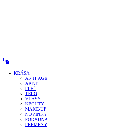
KRÁSA
ANTI-AGE
AKNÉ
PLEŤ
TELO
VLASY
NECHTY
MAKE-UP
NOVINKY
PORADŇA
PREMENY