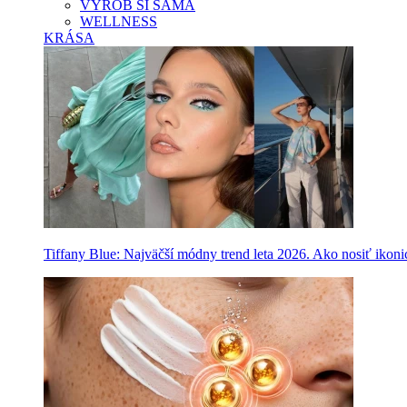
VYROB SI SAMA
WELLNESS
KRÁSA
Tiffany Blue: Najväčší módny trend leta 2026. Ako nosiť ikon