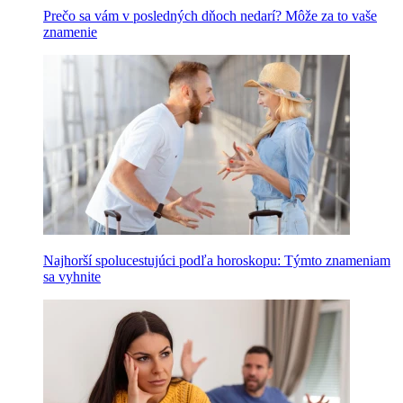
Prečo sa vám v posledných dňoch nedarí? Môže za to vaše
znamenie
Najhorší spolucestujúci podľa horoskopu: Týmto znameniam
sa vyhnite