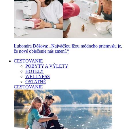
Ľubomíra Dóšová: „Najväčšou lžou módneho priemyslu je,
že nové oblečenie nás zmení.“
CESTOVANIE
POBYTY A VÝLETY
HOTELY
WELLNESS
OSTATNÉ
CESTOVANIE