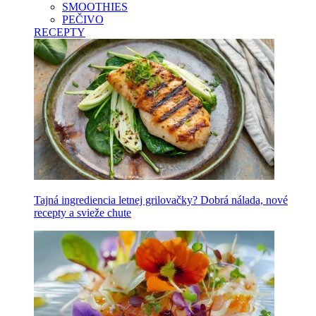
SMOOTHIES
PEČIVO
RECEPTY
Tajná ingrediencia letnej grilovačky? Dobrá nálada, nové
recepty a svieže chute