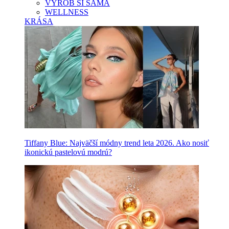
VYROB SI SAMA
WELLNESS
KRÁSA
Tiffany Blue: Najväčší módny trend leta 2026. Ako nosiť
ikonickú pastelovú modrú?