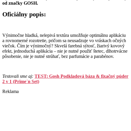
od značky GOSH.
Oficiálny popis:
Výnimočne hladká, nelepivá textúra umožňuje optimálnu aplikáciu
a rovnomerné rozotretie, pričom sa neusadzuje vo vráskach očných
viečok. Čím je výnimočný? Skvelá farebná sýtosť, žiarivý kovový
efekt, jednoduchá aplikácia – nie je nutné použiť štetec, dlhotrvácne
pôsobenie, nie je nutné strúhať, bez parfumácie a parabénov.
Testovali sme aj:
TEST: Gosh Podkladová báza & fixačný púder
2 v 1 (Prime´n Set)
Reklama