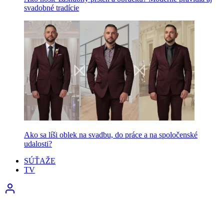
svadobné tradície
Ako sa líši oblek na svadbu, do práce a na spoločenské
udalosti?
SÚŤAŽE
TV