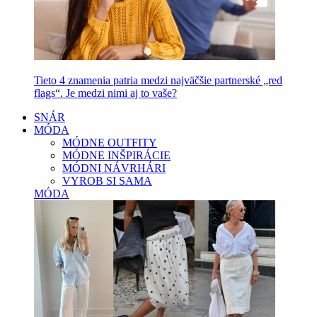
Tieto 4 znamenia patria medzi najväčšie partnerské „red
flags“. Je medzi nimi aj to vaše?
SNÁR
MÓDA
MÓDNE OUTFITY
MÓDNE INŠPIRÁCIE
MÓDNI NÁVRHÁRI
VYROB SI SAMA
MÓDA