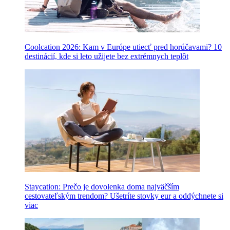
Coolcation 2026: Kam v Európe utiecť pred horúčavami? 10
destinácií, kde si leto užijete bez extrémnych teplôt
Staycation: Prečo je dovolenka doma najväčším
cestovateľským trendom? Ušetríte stovky eur a oddýchnete si
viac