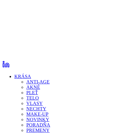
KRÁSA
ANTI-AGE
AKNÉ
PLEŤ
TELO
VLASY
NECHTY
MAKE-UP
NOVINKY
PORADŇA
PREMENY