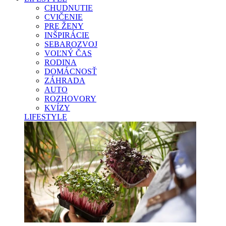
CHUDNUTIE
CVIČENIE
PRE ŽENY
INŠPIRÁCIE
SEBAROZVOJ
VOĽNÝ ČAS
RODINA
DOMÁCNOSŤ
ZÁHRADA
AUTO
ROZHOVORY
KVÍZY
LIFESTYLE