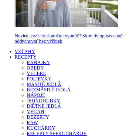
Neviete cez leto skutočne vypnúť? Slow living vás naučí
oddychovať bez výčitiek
VZŤAHY
RECEPTY
RAŇAJKY
OBEDY
VEČERE
POLIEVKY
MÄSITÉ JEDLÁ
BEZMÄSITÉ JEDLÁ
NÁPOJE
JEDNOHUBKY
DIÉTNE JEDLÁ
VEGAN
DEZERTY
RAW
KUCHÁRKY
RECEPTY ŠÉFKUCHÁROV