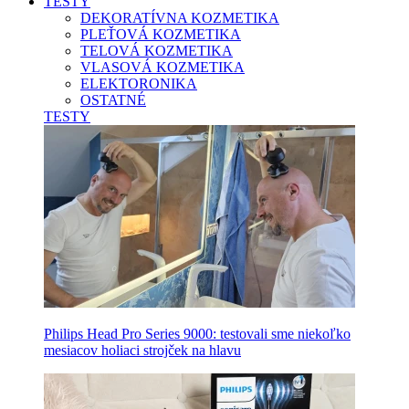
TESTY
DEKORATÍVNA KOZMETIKA
PLEŤOVÁ KOZMETIKA
TELOVÁ KOZMETIKA
VLASOVÁ KOZMETIKA
ELEKTORONIKA
OSTATNÉ
TESTY
Philips Head Pro Series 9000: testovali sme niekoľko
mesiacov holiaci strojček na hlavu