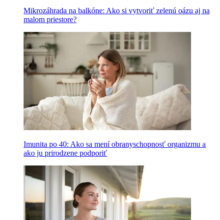
Mikrozáhrada na balkóne: Ako si vytvoriť zelenú oázu aj na
malom priestore?
Imunita po 40: Ako sa mení obranyschopnosť organizmu a
ako ju prirodzene podporiť