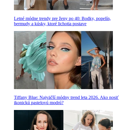
Letné módne trendy pre ženy po 40: Bodky, popelín,
bermudy a kúsky, ktoré lichotia postave
Tiffany Blue: Najväčší módny trend leta 2026. Ako nosiť
ikonickú pastelovú modrú?