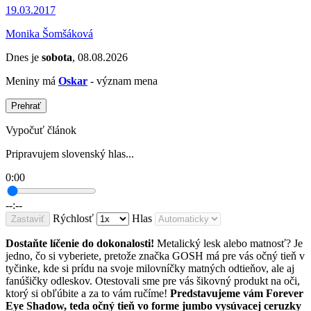
19.03.2017
Monika Šomšáková
Dnes je
sobota
, 08.08.2026
Meniny má
Oskar
- význam mena
Prehrať
Vypočuť článok
Pripravujem slovenský hlas...
0:00
--:--
Rýchlosť
Hlas
Zastaviť
Dostaňte líčenie do dokonalosti!
Metalický lesk alebo matnosť? Je
jedno, čo si vyberiete, pretože značka GOSH má pre vás očný tieň v
tyčinke, kde si prídu na svoje milovníčky matných odtieňov, ale aj
fanúšičky odleskov. Otestovali sme pre vás šikovný produkt na oči,
ktorý si obľúbite a za to vám ručíme!
Predstavujeme vám Forever
Eye Shadow, teda očný tieň vo forme jumbo vysúvacej ceruzky