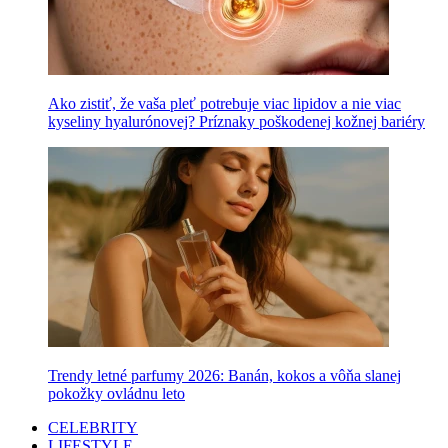
Ako zistiť, že vaša pleť potrebuje viac lipidov a nie viac
kyseliny hyalurónovej? Príznaky poškodenej kožnej bariéry
Trendy letné parfumy 2026: Banán, kokos a vôňa slanej
pokožky ovládnu leto
CELEBRITY
LIFESTYLE