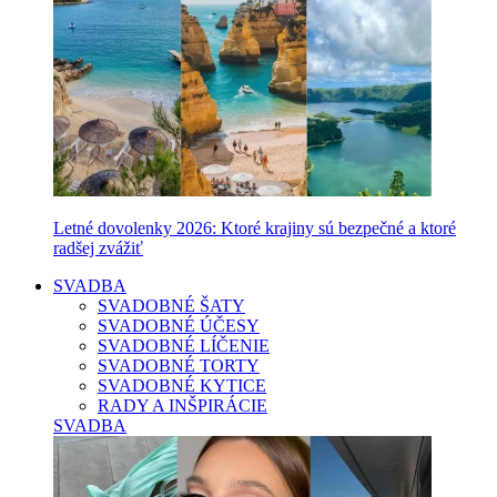
Letné dovolenky 2026: Ktoré krajiny sú bezpečné a ktoré
radšej zvážiť
SVADBA
SVADOBNÉ ŠATY
SVADOBNÉ ÚČESY
SVADOBNÉ LÍČENIE
SVADOBNÉ TORTY
SVADOBNÉ KYTICE
RADY A INŠPIRÁCIE
SVADBA