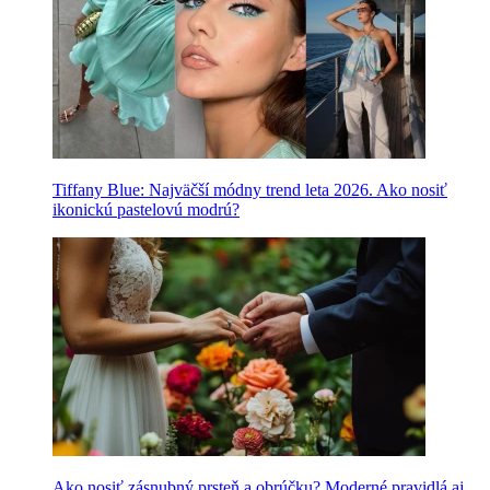
Tiffany Blue: Najväčší módny trend leta 2026. Ako nosiť
ikonickú pastelovú modrú?
Ako nosiť zásnubný prsteň a obrúčku? Moderné pravidlá aj