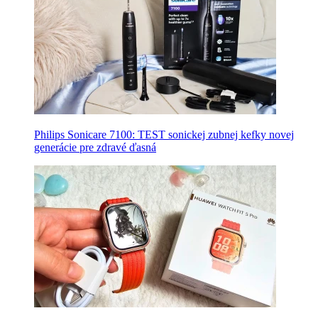
Philips Sonicare 7100: TEST sonickej zubnej kefky novej
generácie pre zdravé ďasná