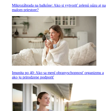
Mikrozáhrada na balkóne: Ako si vytvoriť zelenú oázu aj na
malom priestore?
Imunita po 40: Ako sa mení obranyschopnosť organizmu a
ako ju prirodzene podporiť