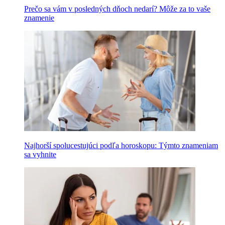
Prečo sa vám v posledných dňoch nedarí? Môže za to vaše
znamenie
Najhorší spolucestujúci podľa horoskopu: Týmto znameniam
sa vyhnite