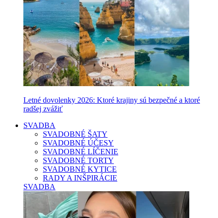
Letné dovolenky 2026: Ktoré krajiny sú bezpečné a ktoré
radšej zvážiť
SVADBA
SVADOBNÉ ŠATY
SVADOBNÉ ÚČESY
SVADOBNÉ LÍČENIE
SVADOBNÉ TORTY
SVADOBNÉ KYTICE
RADY A INŠPIRÁCIE
SVADBA