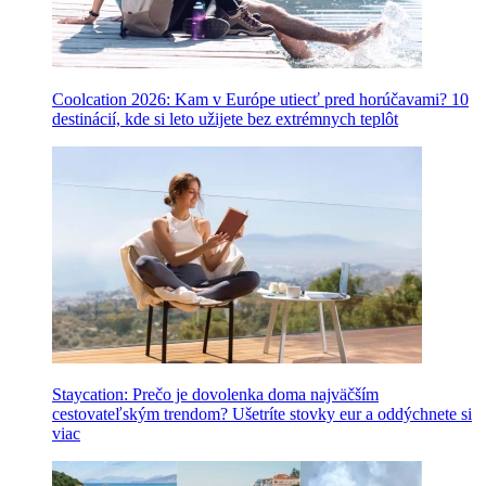
Coolcation 2026: Kam v Európe utiecť pred horúčavami? 10
destinácií, kde si leto užijete bez extrémnych teplôt
Staycation: Prečo je dovolenka doma najväčším
cestovateľským trendom? Ušetríte stovky eur a oddýchnete si
viac