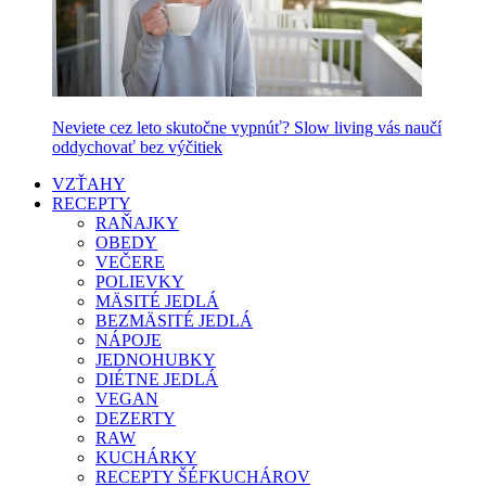
Neviete cez leto skutočne vypnúť? Slow living vás naučí
oddychovať bez výčitiek
VZŤAHY
RECEPTY
RAŇAJKY
OBEDY
VEČERE
POLIEVKY
MÄSITÉ JEDLÁ
BEZMÄSITÉ JEDLÁ
NÁPOJE
JEDNOHUBKY
DIÉTNE JEDLÁ
VEGAN
DEZERTY
RAW
KUCHÁRKY
RECEPTY ŠÉFKUCHÁROV