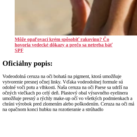
Môže opaľovací krém spôsobiť rakovinu? Čo
hovoria vedecké dôkazy a prečo sa netreba báť
SPF
Oficiálny popis:
Vodeodolná ceruza na oči bohatá na pigment, ktorá umožňuje
vytvorenie presnej očnej linky. Vďaka vodeodolnej formule sú
odolné voči potu a vlhkosti. Naša ceruza na oči Paese sa udrží na
očných viečkach po celý deň. Plastový obal výsuvného eyelinera
umožňuje presný a rýchly make-up očí vo všetkých podmienkach a
chráni výrobok pred zlomením alebo poškodením. Ceruza na oči má
na opačnom konci hubku na rozotieranie a strúhadlo