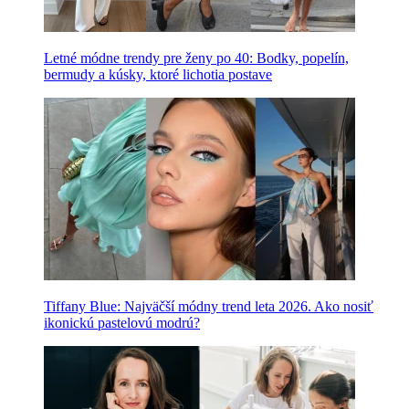
Letné módne trendy pre ženy po 40: Bodky, popelín,
bermudy a kúsky, ktoré lichotia postave
Tiffany Blue: Najväčší módny trend leta 2026. Ako nosiť
ikonickú pastelovú modrú?