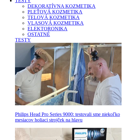
TESTY
DEKORATÍVNA KOZMETIKA
PLEŤOVÁ KOZMETIKA
TELOVÁ KOZMETIKA
VLASOVÁ KOZMETIKA
ELEKTORONIKA
OSTATNÉ
TESTY
Philips Head Pro Series 9000: testovali sme niekoľko
mesiacov holiaci strojček na hlavu