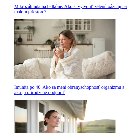
Mikrozáhrada na balkóne: Ako si vytvoriť zelenú oázu aj na
malom priestore?
Imunita po 40: Ako sa mení obranyschopnosť organizmu a
ako ju prirodzene podporiť