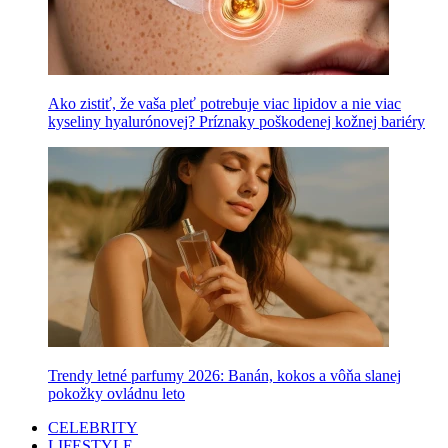
Ako zistiť, že vaša pleť potrebuje viac lipidov a nie viac
kyseliny hyalurónovej? Príznaky poškodenej kožnej bariéry
Trendy letné parfumy 2026: Banán, kokos a vôňa slanej
pokožky ovládnu leto
CELEBRITY
LIFESTYLE