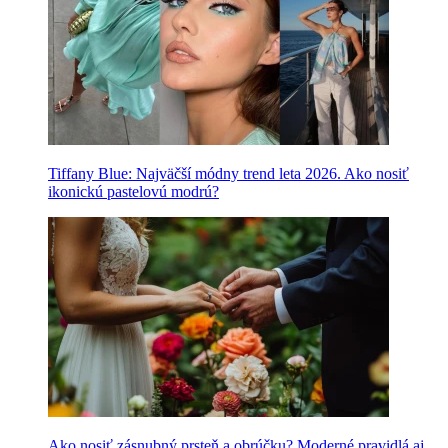
Tiffany Blue: Najväčší módny trend leta 2026. Ako nosiť
ikonickú pastelovú modrú?
Ako nosiť zásnubný prsteň a obrúčku? Moderné pravidlá aj