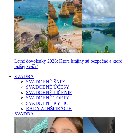
Letné dovolenky 2026: Ktoré krajiny sú bezpečné a ktoré
radšej zvážiť
SVADBA
SVADOBNÉ ŠATY
SVADOBNÉ ÚČESY
SVADOBNÉ LÍČENIE
SVADOBNÉ TORTY
SVADOBNÉ KYTICE
RADY A INŠPIRÁCIE
SVADBA