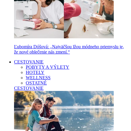
Ľubomíra Dóšová: „Najväčšou lžou módneho priemyslu je,
že nové oblečenie nás zmení.“
CESTOVANIE
POBYTY A VÝLETY
HOTELY
WELLNESS
OSTATNÉ
CESTOVANIE