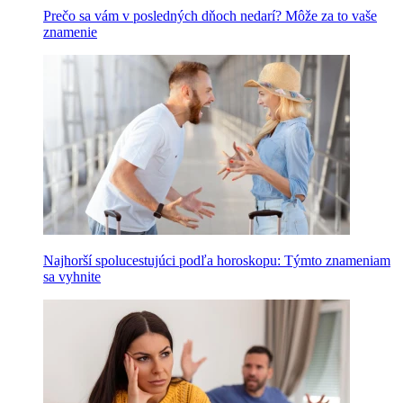
Prečo sa vám v posledných dňoch nedarí? Môže za to vaše
znamenie
Najhorší spolucestujúci podľa horoskopu: Týmto znameniam
sa vyhnite