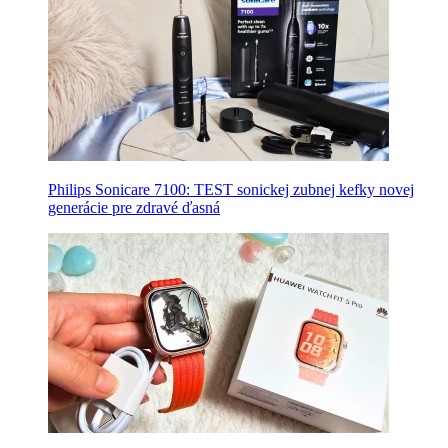
Philips Sonicare 7100: TEST sonickej zubnej kefky novej
generácie pre zdravé ďasná