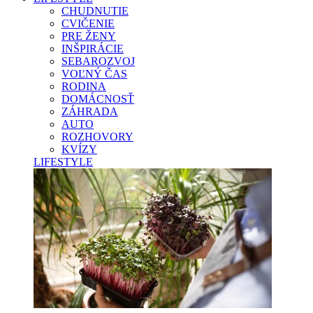
CHUDNUTIE
CVIČENIE
PRE ŽENY
INŠPIRÁCIE
SEBAROZVOJ
VOĽNÝ ČAS
RODINA
DOMÁCNOSŤ
ZÁHRADA
AUTO
ROZHOVORY
KVÍZY
LIFESTYLE