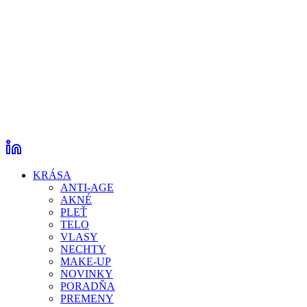
KRÁSA
ANTI-AGE
AKNÉ
PLEŤ
TELO
VLASY
NECHTY
MAKE-UP
NOVINKY
PORADŇA
PREMENY