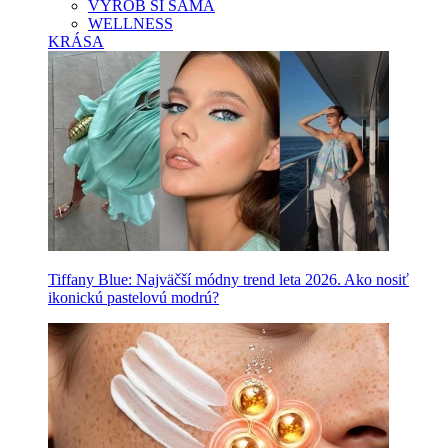
VYROB SI SAMA
WELLNESS
KRÁSA
Tiffany Blue: Najväčší módny trend leta 2026. Ako nosiť
ikonickú pastelovú modrú?