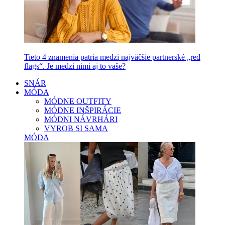
Tieto 4 znamenia patria medzi najväčšie partnerské „red
flags“. Je medzi nimi aj to vaše?
SNÁR
MÓDA
MÓDNE OUTFITY
MÓDNE INŠPIRÁCIE
MÓDNI NÁVRHÁRI
VYROB SI SAMA
MÓDA