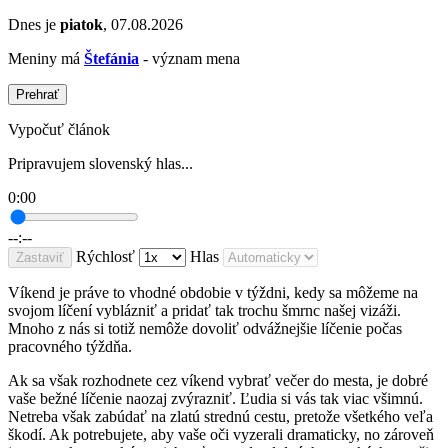
Dnes je
piatok
, 07.08.2026
Meniny má
Štefánia
- význam mena
Prehrať
Vypočuť článok
Pripravujem slovenský hlas...
0:00
--:--
Rýchlosť
Hlas
Zastaviť
Víkend je práve to vhodné obdobie v týždni, kedy sa môžeme na
svojom líčení vyblázniť a pridať tak trochu šmrnc našej vizáži.
Mnoho z nás si totiž nemôže dovoliť odvážnejšie líčenie počas
pracovného týždňa.
Ak sa však rozhodnete cez víkend vybrať večer do mesta, je dobré
vaše bežné líčenie naozaj zvýrazniť. Ľudia si vás tak viac všimnú.
Netreba však zabúdať na zlatú strednú cestu, pretože všetkého veľa
škodí. Ak potrebujete, aby vaše oči vyzerali dramaticky, no zároveň