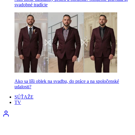
svadobné tradície
Ako sa líši oblek na svadbu, do práce a na spoločenské
udalosti?
SÚŤAŽE
TV