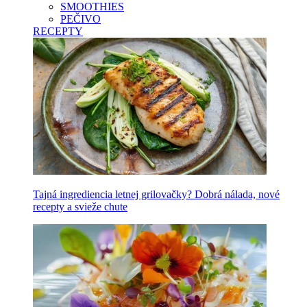
SMOOTHIES
PEČIVO
RECEPTY
Tajná ingrediencia letnej grilovačky? Dobrá nálada, nové
recepty a svieže chute