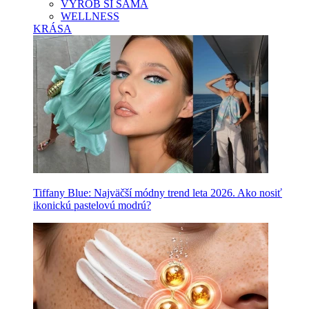
VYROB SI SAMA
WELLNESS
KRÁSA
Tiffany Blue: Najväčší módny trend leta 2026. Ako nosiť
ikonickú pastelovú modrú?