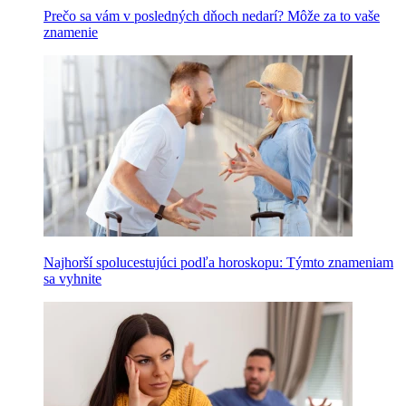
Prečo sa vám v posledných dňoch nedarí? Môže za to vaše
znamenie
Najhorší spolucestujúci podľa horoskopu: Týmto znameniam
sa vyhnite