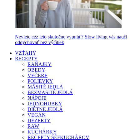
Neviete cez leto skutočne vypnúť? Slow living vás naučí
oddychovať bez výčitiek
VZŤAHY
RECEPTY
RAŇAJKY
OBEDY
VEČERE
POLIEVKY
MÄSITÉ JEDLÁ
BEZMÄSITÉ JEDLÁ
NÁPOJE
JEDNOHUBKY
DIÉTNE JEDLÁ
VEGAN
DEZERTY
RAW
KUCHÁRKY
RECEPTY ŠÉFKUCHÁROV