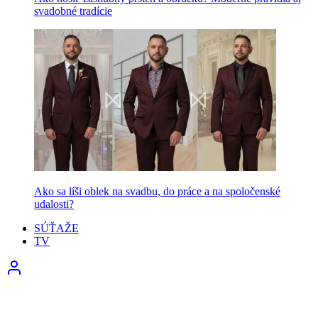
svadobné tradície
Ako sa líši oblek na svadbu, do práce a na spoločenské
udalosti?
SÚŤAŽE
TV