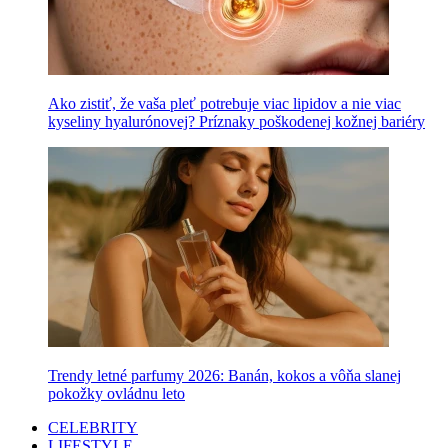
Ako zistiť, že vaša pleť potrebuje viac lipidov a nie viac
kyseliny hyalurónovej? Príznaky poškodenej kožnej bariéry
Trendy letné parfumy 2026: Banán, kokos a vôňa slanej
pokožky ovládnu leto
CELEBRITY
LIFESTYLE