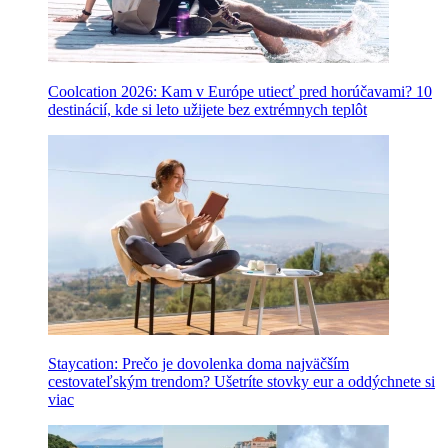
Coolcation 2026: Kam v Európe utiecť pred horúčavami? 10
destinácií, kde si leto užijete bez extrémnych teplôt
Staycation: Prečo je dovolenka doma najväčším
cestovateľským trendom? Ušetríte stovky eur a oddýchnete si
viac