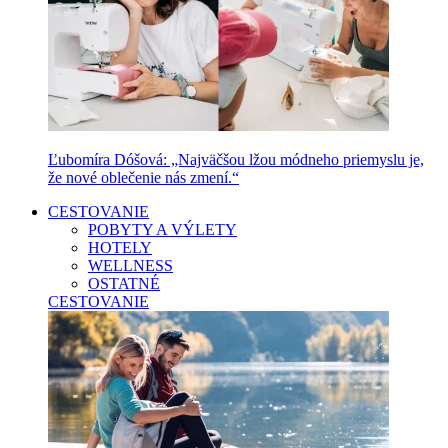
Ľubomíra Dóšová: „Najväčšou lžou módneho priemyslu je,
že nové oblečenie nás zmení.“
CESTOVANIE
POBYTY A VÝLETY
HOTELY
WELLNESS
OSTATNÉ
CESTOVANIE