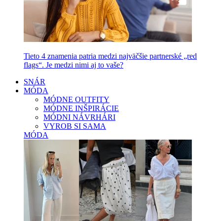
Tieto 4 znamenia patria medzi najväčšie partnerské „red
flags“. Je medzi nimi aj to vaše?
SNÁR
MÓDA
MÓDNE OUTFITY
MÓDNE INŠPIRÁCIE
MÓDNI NÁVRHÁRI
VYROB SI SAMA
MÓDA