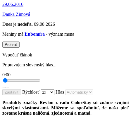
29.06.2016
Danka Zimová
Dnes je
nedeľa
, 09.08.2026
Meniny má
Ľubomíra
- význam mena
Prehrať
Vypočuť článok
Pripravujem slovenský hlas...
0:00
--:--
Rýchlosť
Hlas
Zastaviť
Produkty značky Revlon z radu ColorStay sú známe svojimi
skvelými vlastnosťami. Môžeme sa spoľahnúť, že naša pleť
zostane krásne nalíčená, zjednotená a matná.