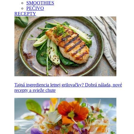
SMOOTHIES
PEČIVO
RECEPTY
Tajná ingrediencia letnej grilovačky? Dobrá nálada, nové
recepty a svieže chute