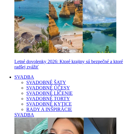
Letné dovolenky 2026: Ktoré krajiny sú bezpečné a ktoré
radšej zvážiť
SVADBA
SVADOBNÉ ŠATY
SVADOBNÉ ÚČESY
SVADOBNÉ LÍČENIE
SVADOBNÉ TORTY
SVADOBNÉ KYTICE
RADY A INŠPIRÁCIE
SVADBA