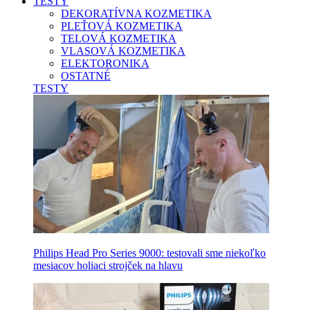
TESTY
DEKORATÍVNA KOZMETIKA
PLEŤOVÁ KOZMETIKA
TELOVÁ KOZMETIKA
VLASOVÁ KOZMETIKA
ELEKTORONIKA
OSTATNÉ
TESTY
Philips Head Pro Series 9000: testovali sme niekoľko
mesiacov holiaci strojček na hlavu