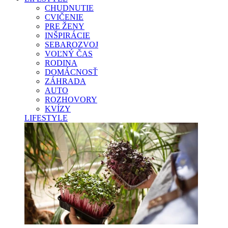
CHUDNUTIE
CVIČENIE
PRE ŽENY
INŠPIRÁCIE
SEBAROZVOJ
VOĽNÝ ČAS
RODINA
DOMÁCNOSŤ
ZÁHRADA
AUTO
ROZHOVORY
KVÍZY
LIFESTYLE