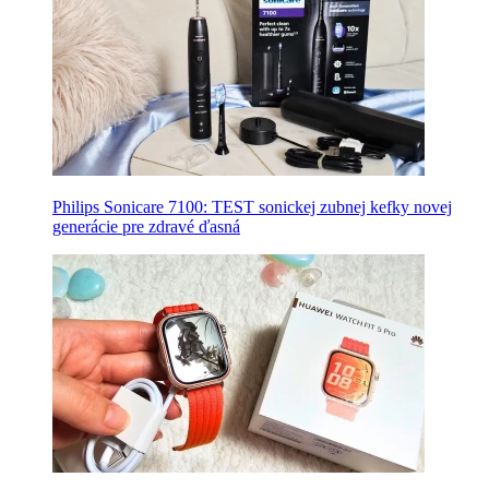
Philips Sonicare 7100: TEST sonickej zubnej kefky novej
generácie pre zdravé ďasná