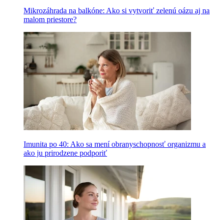
Mikrozáhrada na balkóne: Ako si vytvoriť zelenú oázu aj na
malom priestore?
Imunita po 40: Ako sa mení obranyschopnosť organizmu a
ako ju prirodzene podporiť