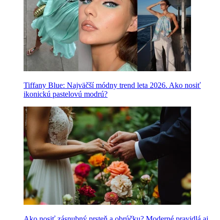
Tiffany Blue: Najväčší módny trend leta 2026. Ako nosiť
ikonickú pastelovú modrú?
Ako nosiť zásnubný prsteň a obrúčku? Moderné pravidlá aj