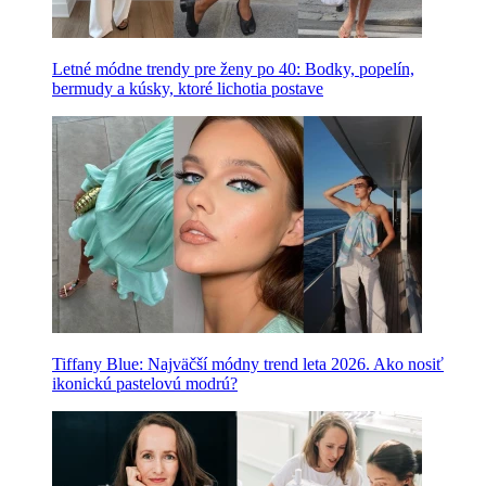
Letné módne trendy pre ženy po 40: Bodky, popelín,
bermudy a kúsky, ktoré lichotia postave
Tiffany Blue: Najväčší módny trend leta 2026. Ako nosiť
ikonickú pastelovú modrú?