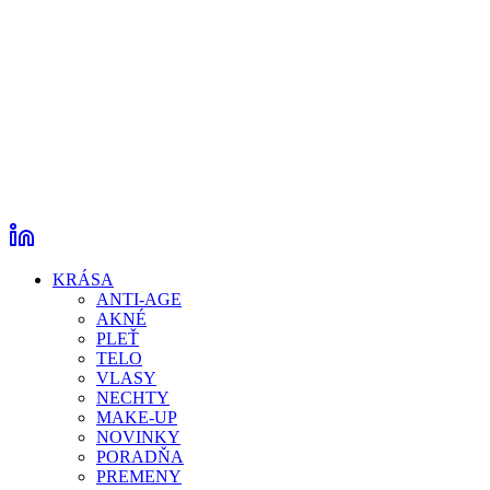
KRÁSA
ANTI-AGE
AKNÉ
PLEŤ
TELO
VLASY
NECHTY
MAKE-UP
NOVINKY
PORADŇA
PREMENY