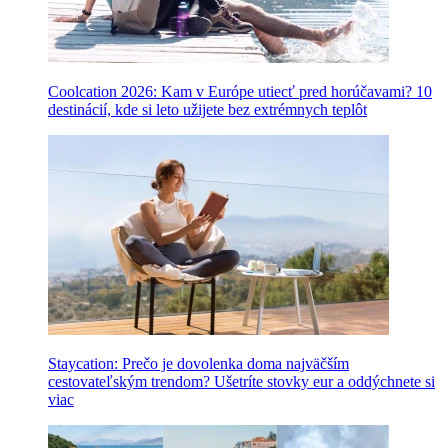
Coolcation 2026: Kam v Európe utiecť pred horúčavami? 10
destinácií, kde si leto užijete bez extrémnych teplôt
Staycation: Prečo je dovolenka doma najväčším
cestovateľským trendom? Ušetríte stovky eur a oddýchnete si
viac