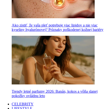
Ako zistiť, že vaša pleť potrebuje viac lipidov a nie viac
kyseliny hyalurónovej? Príznaky poškodenej kožnej bariéry
Trendy letné parfumy 2026: Banán, kokos a vôňa slanej
pokožky ovládnu leto
CELEBRITY
LIFESTYLE