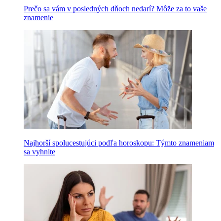
Prečo sa vám v posledných dňoch nedarí? Môže za to vaše
znamenie
Najhorší spolucestujúci podľa horoskopu: Týmto znameniam
sa vyhnite