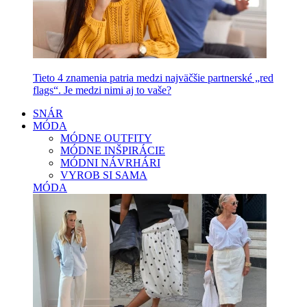
Tieto 4 znamenia patria medzi najväčšie partnerské „red
flags“. Je medzi nimi aj to vaše?
SNÁR
MÓDA
MÓDNE OUTFITY
MÓDNE INŠPIRÁCIE
MÓDNI NÁVRHÁRI
VYROB SI SAMA
MÓDA