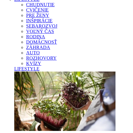
CHUDNUTIE
CVIČENIE
PRE ŽENY
INŠPIRÁCIE
SEBAROZVOJ
VOĽNÝ ČAS
RODINA
DOMÁCNOSŤ
ZÁHRADA
AUTO
ROZHOVORY
KVÍZY
LIFESTYLE