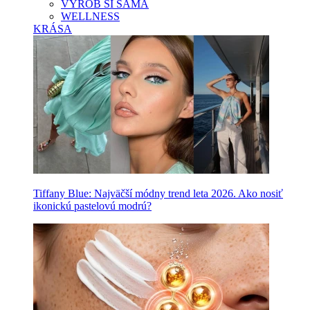
VYROB SI SAMA
WELLNESS
KRÁSA
Tiffany Blue: Najväčší módny trend leta 2026. Ako nosiť
ikonickú pastelovú modrú?