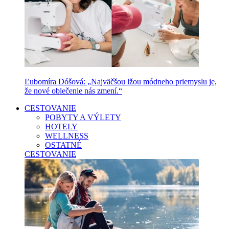
Ľubomíra Dóšová: „Najväčšou lžou módneho priemyslu je,
že nové oblečenie nás zmení.“
CESTOVANIE
POBYTY A VÝLETY
HOTELY
WELLNESS
OSTATNÉ
CESTOVANIE