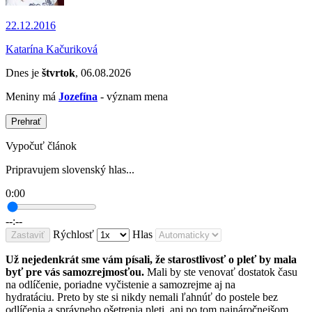
22.12.2016
Katarína Kačuriková
Dnes je
štvrtok
, 06.08.2026
Meniny má
Jozefína
- význam mena
Prehrať
Vypočuť článok
Pripravujem slovenský hlas...
0:00
--:--
Rýchlosť
Hlas
Zastaviť
Už nejedenkrát sme vám písali, že starostlivosť o pleť by mala
byť pre vás samozrejmosťou.
Mali by ste venovať dostatok času
na odlíčenie, poriadne vyčistenie a samozrejme aj na
hydratáciu. Preto by ste si nikdy nemali ľahnúť do postele bez
odlíčenia a správneho ošetrenia pleti, ani po tom najnáročnejšom