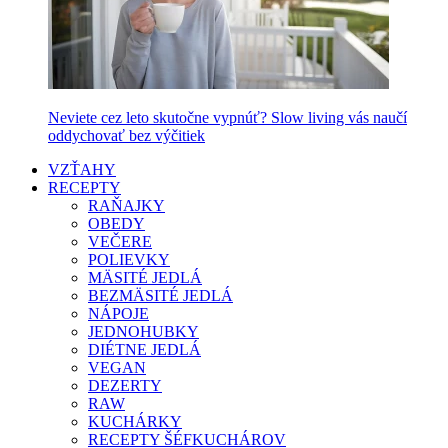
Neviete cez leto skutočne vypnúť? Slow living vás naučí
oddychovať bez výčitiek
VZŤAHY
RECEPTY
RAŇAJKY
OBEDY
VEČERE
POLIEVKY
MÄSITÉ JEDLÁ
BEZMÄSITÉ JEDLÁ
NÁPOJE
JEDNOHUBKY
DIÉTNE JEDLÁ
VEGAN
DEZERTY
RAW
KUCHÁRKY
RECEPTY ŠÉFKUCHÁROV