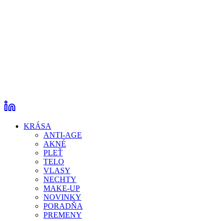
KRÁSA
ANTI-AGE
AKNÉ
PLEŤ
TELO
VLASY
NECHTY
MAKE-UP
NOVINKY
PORADŇA
PREMENY