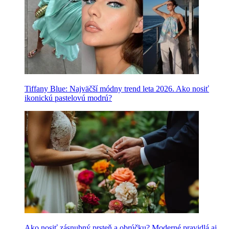
Tiffany Blue: Najväčší módny trend leta 2026. Ako nosiť
ikonickú pastelovú modrú?
Ako nosiť zásnubný prsteň a obrúčku? Moderné pravidlá aj