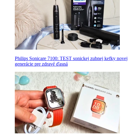
Philips Sonicare 7100: TEST sonickej zubnej kefky novej
generácie pre zdravé ďasná