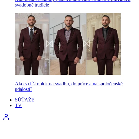
svadobné tradície
Ako sa líši oblek na svadbu, do práce a na spoločenské
udalosti?
SÚŤAŽE
TV