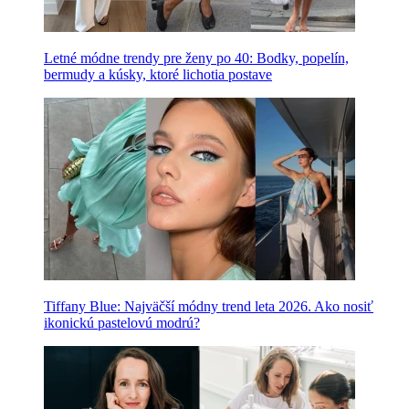
Letné módne trendy pre ženy po 40: Bodky, popelín,
bermudy a kúsky, ktoré lichotia postave
Tiffany Blue: Najväčší módny trend leta 2026. Ako nosiť
ikonickú pastelovú modrú?