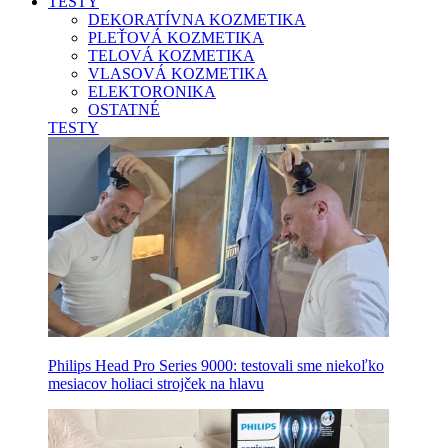
TESTY
DEKORATÍVNA KOZMETIKA
PLEŤOVÁ KOZMETIKA
TELOVÁ KOZMETIKA
VLASOVÁ KOZMETIKA
ELEKTORONIKA
OSTATNÉ
TESTY
Philips Head Pro Series 9000: testovali sme niekoľko
mesiacov holiaci strojček na hlavu