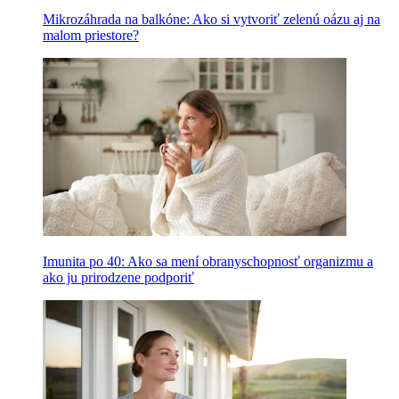
Mikrozáhrada na balkóne: Ako si vytvoriť zelenú oázu aj na
malom priestore?
Imunita po 40: Ako sa mení obranyschopnosť organizmu a
ako ju prirodzene podporiť