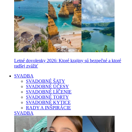
Letné dovolenky 2026: Ktoré krajiny sú bezpečné a ktoré
radšej zvážiť
SVADBA
SVADOBNÉ ŠATY
SVADOBNÉ ÚČESY
SVADOBNÉ LÍČENIE
SVADOBNÉ TORTY
SVADOBNÉ KYTICE
RADY A INŠPIRÁCIE
SVADBA