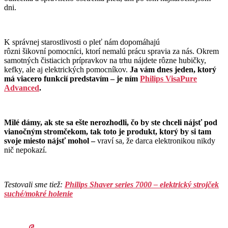
dni.
K správnej starostlivosti o pleť nám dopomáhajú
rôzni šikovní pomocníci, ktorí nemalú prácu spravia za nás. Okrem
samotných čistiacich prípravkov na trhu nájdete rôzne hubičky,
kefky, ale aj elektrických pomocníkov.
Ja vám dnes jeden, ktorý
má viacero funkcií predstavím – je ním
Philips VisaPure
Advanced
.
Milé dámy, ak ste sa ešte nerozhodli, čo by ste chceli nájsť pod
vianočným stromčekom, tak toto je produkt, ktorý by si tam
svoje miesto nájsť mohol –
vraví sa, že darca elektronikou nikdy
nič nepokazí.
Testovali sme tiež:
Philips Shaver series 7000 – elektrický strojček
suché/mokré holenie