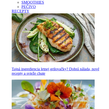
SMOOTHIES
PEČIVO
RECEPTY
Tajná ingrediencia letnej grilovačky? Dobrá nálada, nové
recepty a svieže chute