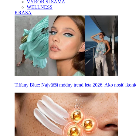
VYROB SI SAMA
WELLNESS
KRÁSA
Tiffany Blue: Najväčší módny trend leta 2026. Ako nosiť ikon