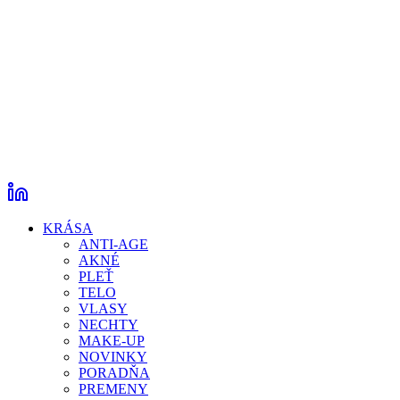
KRÁSA
ANTI-AGE
AKNÉ
PLEŤ
TELO
VLASY
NECHTY
MAKE-UP
NOVINKY
PORADŇA
PREMENY