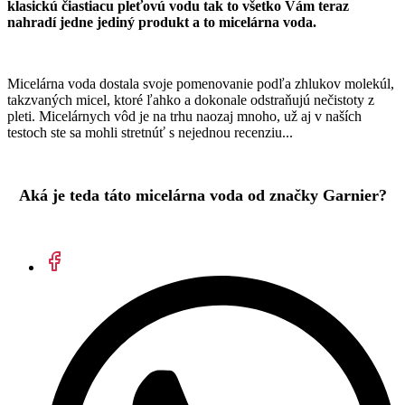
klasickú čiastiacu pleťovú vodu tak to všetko Vám teraz
nahradí jedne jediný produkt a to micelárna voda.
Micelárna voda dostala svoje pomenovanie podľa zhlukov molekúl,
takzvaných micel, ktoré ľahko a dokonale odstraňujú nečistoty z
pleti. Micelárnych vôd je na trhu naozaj mnoho, už aj v naších
testoch ste sa mohli stretnúť s nejednou recenziu...
Aká je teda táto micelárna voda od značky Garnier?