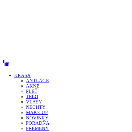
KRÁSA
ANTI-AGE
AKNÉ
PLEŤ
TELO
VLASY
NECHTY
MAKE-UP
NOVINKY
PORADŇA
PREMENY