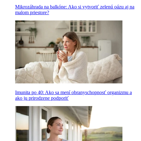
Mikrozáhrada na balkóne: Ako si vytvoriť zelenú oázu aj na
malom priestore?
Imunita po 40: Ako sa mení obranyschopnosť organizmu a
ako ju prirodzene podporiť