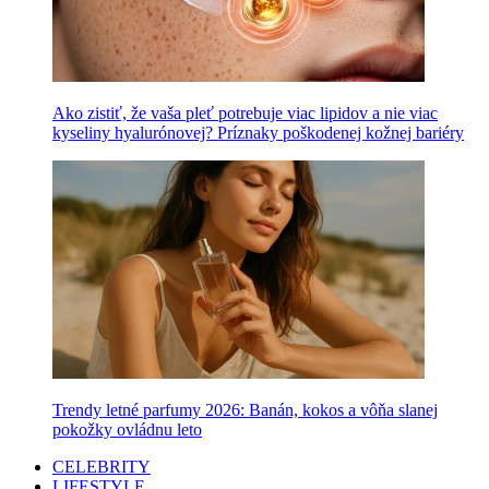
Ako zistiť, že vaša pleť potrebuje viac lipidov a nie viac
kyseliny hyalurónovej? Príznaky poškodenej kožnej bariéry
Trendy letné parfumy 2026: Banán, kokos a vôňa slanej
pokožky ovládnu leto
CELEBRITY
LIFESTYLE