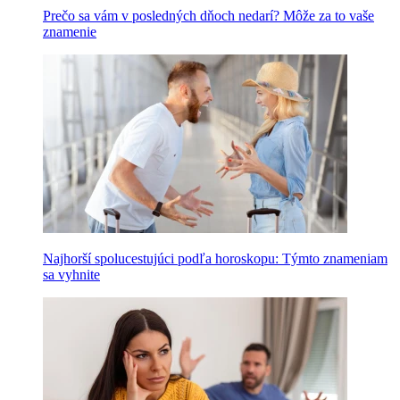
Prečo sa vám v posledných dňoch nedarí? Môže za to vaše
znamenie
Najhorší spolucestujúci podľa horoskopu: Týmto znameniam
sa vyhnite