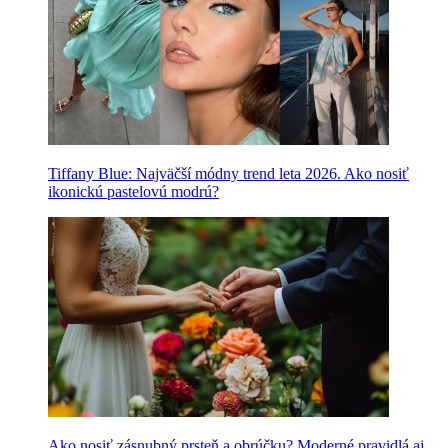
Tiffany Blue: Najväčší módny trend leta 2026. Ako nosiť
ikonickú pastelovú modrú?
Ako nosiť zásnubný prsteň a obrúčku? Moderné pravidlá aj