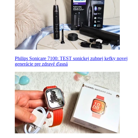
Philips Sonicare 7100: TEST sonickej zubnej kefky novej
generácie pre zdravé ďasná