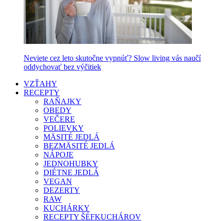
Neviete cez leto skutočne vypnúť? Slow living vás naučí
oddychovať bez výčitiek
VZŤAHY
RECEPTY
RAŇAJKY
OBEDY
VEČERE
POLIEVKY
MÄSITÉ JEDLÁ
BEZMÄSITÉ JEDLÁ
NÁPOJE
JEDNOHUBKY
DIÉTNE JEDLÁ
VEGAN
DEZERTY
RAW
KUCHÁRKY
RECEPTY ŠÉFKUCHÁROV