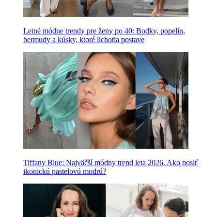
Letné módne trendy pre ženy po 40: Bodky, popelín,
bermudy a kúsky, ktoré lichotia postave
Tiffany Blue: Najväčší módny trend leta 2026. Ako nosiť
ikonickú pastelovú modrú?