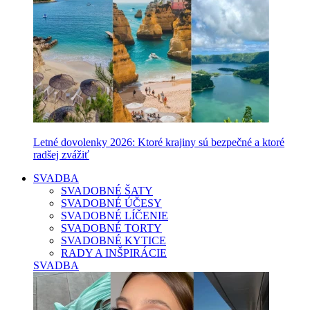
Letné dovolenky 2026: Ktoré krajiny sú bezpečné a ktoré
radšej zvážiť
SVADBA
SVADOBNÉ ŠATY
SVADOBNÉ ÚČESY
SVADOBNÉ LÍČENIE
SVADOBNÉ TORTY
SVADOBNÉ KYTICE
RADY A INŠPIRÁCIE
SVADBA