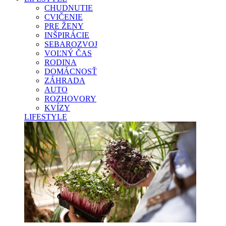
CHUDNUTIE
CVIČENIE
PRE ŽENY
INŠPIRÁCIE
SEBAROZVOJ
VOĽNÝ ČAS
RODINA
DOMÁCNOSŤ
ZÁHRADA
AUTO
ROZHOVORY
KVÍZY
LIFESTYLE