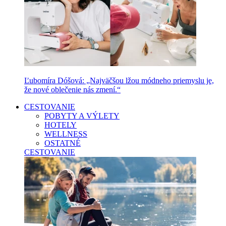
Ľubomíra Dóšová: „Najväčšou lžou módneho priemyslu je,
že nové oblečenie nás zmení.“
CESTOVANIE
POBYTY A VÝLETY
HOTELY
WELLNESS
OSTATNÉ
CESTOVANIE