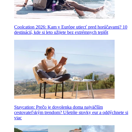
Coolcation 2026: Kam v Európe utiecť pred horúčavami? 10
destinácií, kde si leto užijete bez extrémnych teplôt
Staycation: Prečo je dovolenka doma najväčším
cestovateľským trendom? Ušetríte stovky eur a oddýchnete si
viac