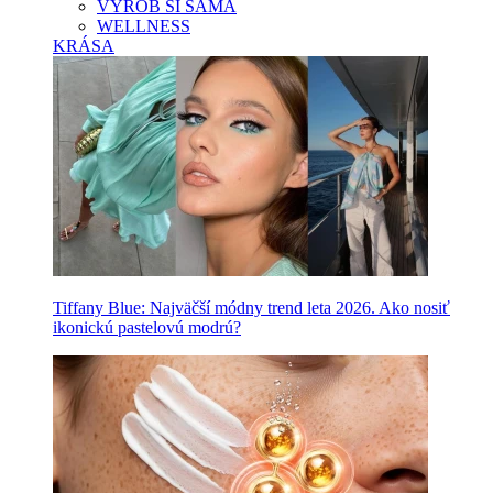
VYROB SI SAMA
WELLNESS
KRÁSA
Tiffany Blue: Najväčší módny trend leta 2026. Ako nosiť
ikonickú pastelovú modrú?