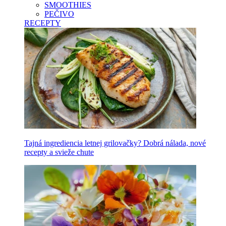
SMOOTHIES
PEČIVO
RECEPTY
Tajná ingrediencia letnej grilovačky? Dobrá nálada, nové
recepty a svieže chute