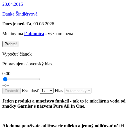
23.04.2015
Danka Šindléryová
Dnes je
nedeľa
, 09.08.2026
Meniny má
Ľubomíra
- význam mena
Prehrať
Vypočuť článok
Pripravujem slovenský hlas...
0:00
--:--
Rýchlosť
Hlas
Zastaviť
Jeden produkt a množstvo funkcií - tak to je micelárna voda od
značky Garnier s názvom Pure All In One.
Ak doma používate odličovacie mlieko a jemný odličovač očí či