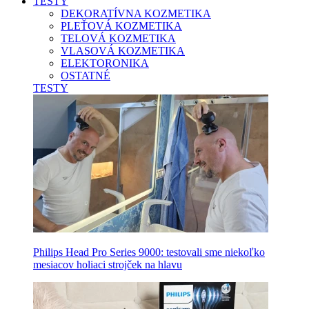
TESTY
DEKORATÍVNA KOZMETIKA
PLEŤOVÁ KOZMETIKA
TELOVÁ KOZMETIKA
VLASOVÁ KOZMETIKA
ELEKTORONIKA
OSTATNÉ
TESTY
Philips Head Pro Series 9000: testovali sme niekoľko
mesiacov holiaci strojček na hlavu