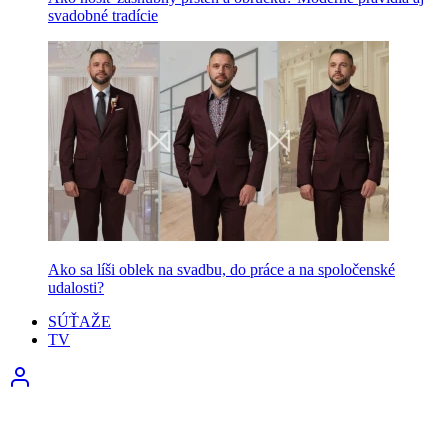
svadobné tradície
Ako sa líši oblek na svadbu, do práce a na spoločenské
udalosti?
SÚŤAŽE
TV