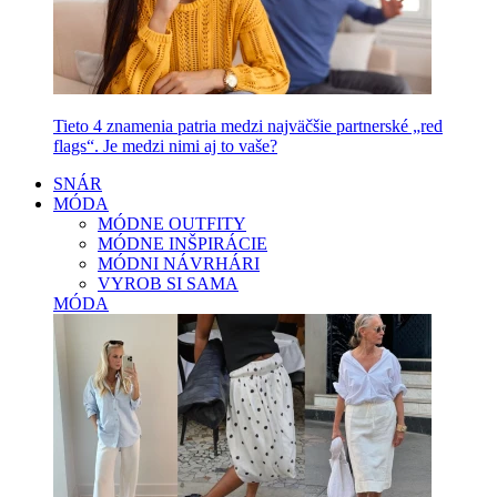
Tieto 4 znamenia patria medzi najväčšie partnerské „red
flags“. Je medzi nimi aj to vaše?
SNÁR
MÓDA
MÓDNE OUTFITY
MÓDNE INŠPIRÁCIE
MÓDNI NÁVRHÁRI
VYROB SI SAMA
MÓDA