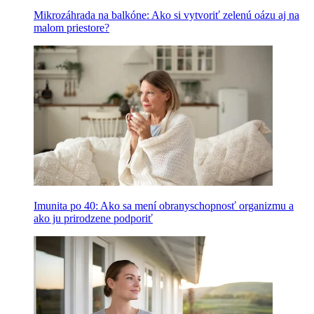
Mikrozáhrada na balkóne: Ako si vytvoriť zelenú oázu aj na
malom priestore?
Imunita po 40: Ako sa mení obranyschopnosť organizmu a
ako ju prirodzene podporiť