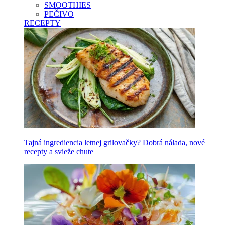
SMOOTHIES
PEČIVO
RECEPTY
Tajná ingrediencia letnej grilovačky? Dobrá nálada, nové
recepty a svieže chute