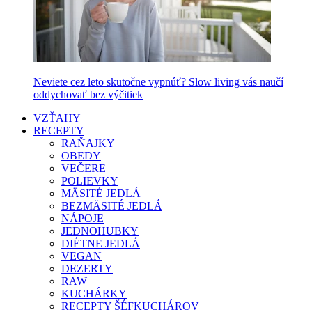
Neviete cez leto skutočne vypnúť? Slow living vás naučí
oddychovať bez výčitiek
VZŤAHY
RECEPTY
RAŇAJKY
OBEDY
VEČERE
POLIEVKY
MÄSITÉ JEDLÁ
BEZMÄSITÉ JEDLÁ
NÁPOJE
JEDNOHUBKY
DIÉTNE JEDLÁ
VEGAN
DEZERTY
RAW
KUCHÁRKY
RECEPTY ŠÉFKUCHÁROV