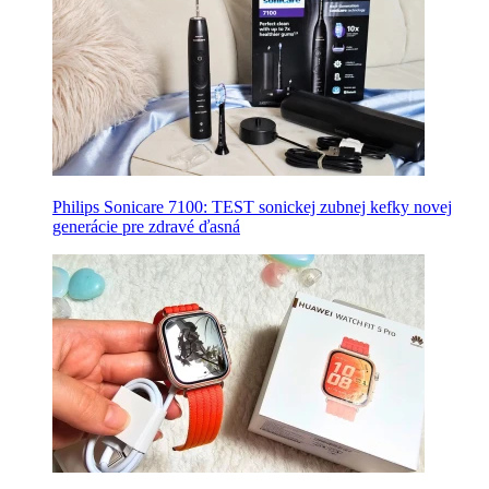
Philips Sonicare 7100: TEST sonickej zubnej kefky novej
generácie pre zdravé ďasná