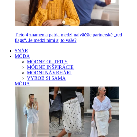
Tieto 4 znamenia patria medzi najväčšie partnerské „red
flags“. Je medzi nimi aj to vaše?
SNÁR
MÓDA
MÓDNE OUTFITY
MÓDNE INŠPIRÁCIE
MÓDNI NÁVRHÁRI
VYROB SI SAMA
MÓDA