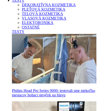
TESTY
DEKORATÍVNA KOZMETIKA
PLEŤOVÁ KOZMETIKA
TELOVÁ KOZMETIKA
VLASOVÁ KOZMETIKA
ELEKTORONIKA
OSTATNÉ
TESTY
Philips Head Pro Series 9000: testovali sme niekoľko
mesiacov holiaci strojček na hlavu