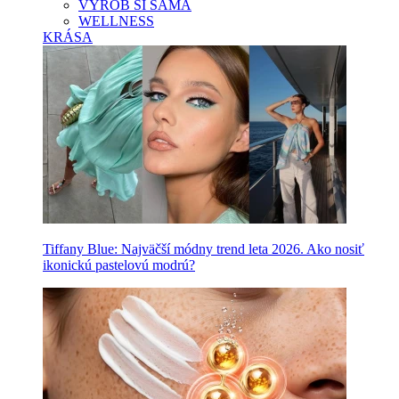
VYROB SI SAMA
WELLNESS
KRÁSA
Tiffany Blue: Najväčší módny trend leta 2026. Ako nosiť
ikonickú pastelovú modrú?