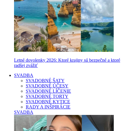
Letné dovolenky 2026: Ktoré krajiny sú bezpečné a ktoré
radšej zvážiť
SVADBA
SVADOBNÉ ŠATY
SVADOBNÉ ÚČESY
SVADOBNÉ LÍČENIE
SVADOBNÉ TORTY
SVADOBNÉ KYTICE
RADY A INŠPIRÁCIE
SVADBA