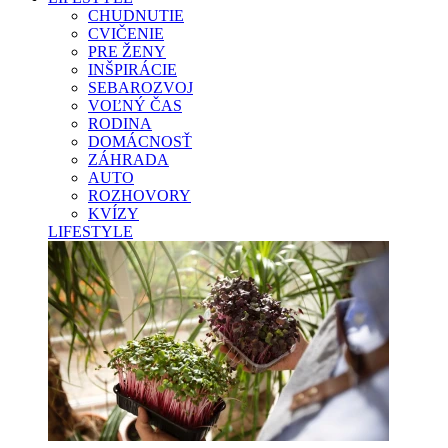
CHUDNUTIE
CVIČENIE
PRE ŽENY
INŠPIRÁCIE
SEBAROZVOJ
VOĽNÝ ČAS
RODINA
DOMÁCNOSŤ
ZÁHRADA
AUTO
ROZHOVORY
KVÍZY
LIFESTYLE