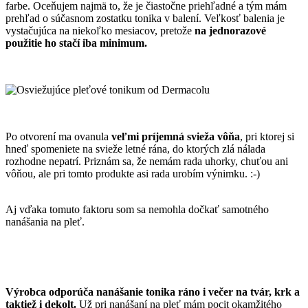
farbe. Oceňujem najmä to, že je čiastočne priehľadné a tým mám
prehľad o súčasnom zostatku tonika v balení. Veľkosť balenia je
vystačujúca na niekoľko mesiacov, pretože
na jednorazové
použitie ho stačí iba minimum
.
Po otvorení ma ovanula
veľmi príjemná svieža vôňa
, pri ktorej si
hneď spomeniete na svieže letné rána, do ktorých zlá nálada
rozhodne nepatrí. Priznám sa, že nemám rada uhorky, chuťou ani
vôňou, ale pri tomto produkte asi rada urobím výnimku. :-)
Aj vďaka tomuto faktoru som sa nemohla dočkať samotného
nanášania na pleť.
Výrobca odporúča nanášanie tonika ráno i večer na tvár, krk a
taktiež i dekolt
.
Už pri nanášaní na pleť mám pocit okamžitého