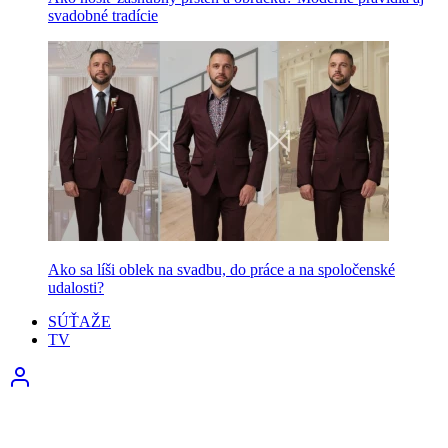
svadobné tradície
Ako sa líši oblek na svadbu, do práce a na spoločenské
udalosti?
SÚŤAŽE
TV