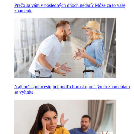
Prečo sa vám v posledných dňoch nedarí? Môže za to vaše
znamenie
Najhorší spolucestujúci podľa horoskopu: Týmto znameniam
sa vyhnite