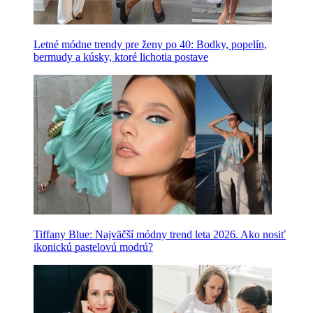
Letné módne trendy pre ženy po 40: Bodky, popelín,
bermudy a kúsky, ktoré lichotia postave
Tiffany Blue: Najväčší módny trend leta 2026. Ako nosiť
ikonickú pastelovú modrú?