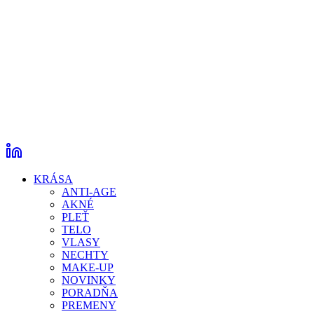
KRÁSA
ANTI-AGE
AKNÉ
PLEŤ
TELO
VLASY
NECHTY
MAKE-UP
NOVINKY
PORADŇA
PREMENY