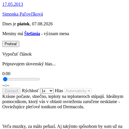
17.05.2013
Simonka Paľovčíková
Dnes je
piatok
, 07.08.2026
Meniny má
Štefánia
- význam mena
Prehrať
Vypočuť článok
Pripravujem slovenský hlas...
0:00
--:--
Rýchlosť
Hlas
Zastaviť
Krásne počasie, slnečno, teploty na teplomeroch stúpajú. Ideálnym
pomocníkom, ktorý vás v oblasti osvieženia zaručene nesklame -
Osviežujúce pleťové tonikum od Dermacolu.
Veľa muziky, za málo peňazí. Aj takýmto spôsobom by som už na