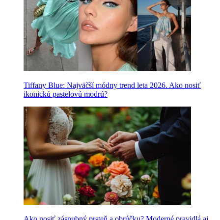
Tiffany Blue: Najväčší módny trend leta 2026. Ako nosiť
ikonickú pastelovú modrú?
Ako nosiť zásnubný prsteň a obrúčku? Moderné pravidlá aj