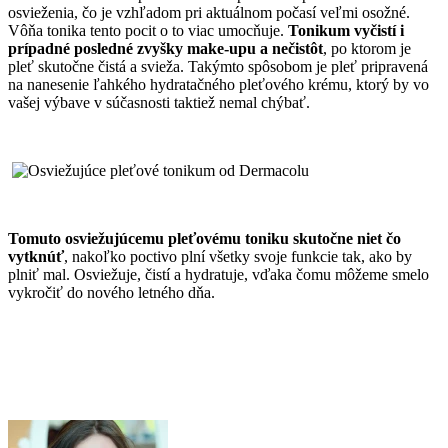
osvieženia, čo je vzhľadom pri aktuálnom počasí veľmi osožné.
Vôňa tonika tento pocit o to viac umocňuje.
Tonikum vyčistí i
prípadné posledné zvyšky make-upu a nečistôt
, po ktorom je
pleť skutočne čistá a svieža. Takýmto spôsobom je pleť pripravená
na nanesenie ľahkého hydratačného pleťového krému, ktorý by vo
vašej výbave v súčasnosti taktiež nemal chýbať.
Tomuto osviežujúcemu pleťovému toniku skutočne niet čo
vytknúť
, nakoľko poctivo plní všetky svoje funkcie tak, ako by
plniť mal. Osviežuje, čistí a hydratuje, vďaka čomu môžeme smelo
vykročiť do nového letného dňa.