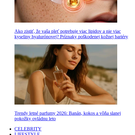
Ako zistiť, že vaša pleť potrebuje viac lipidov a nie viac
kyseliny hyalurónovej? Príznaky poškodenej kožnej bariéry
Trendy letné parfumy 2026: Banán, kokos a vôňa slanej
pokožky ovládnu leto
CELEBRITY
LIFESTYLE