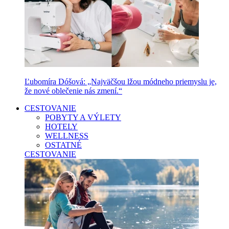
Ľubomíra Dóšová: „Najväčšou lžou módneho priemyslu je,
že nové oblečenie nás zmení.“
CESTOVANIE
POBYTY A VÝLETY
HOTELY
WELLNESS
OSTATNÉ
CESTOVANIE