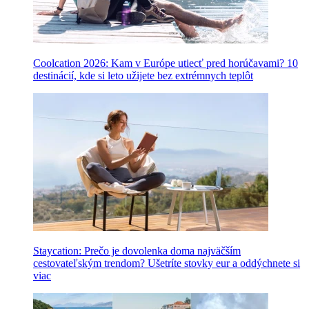
Coolcation 2026: Kam v Európe utiecť pred horúčavami? 10
destinácií, kde si leto užijete bez extrémnych teplôt
Staycation: Prečo je dovolenka doma najväčším
cestovateľským trendom? Ušetríte stovky eur a oddýchnete si
viac