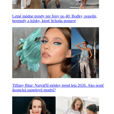
Letné módne trendy pre ženy po 40: Bodky, popelín,
bermudy a kúsky, ktoré lichotia postave
Tiffany Blue: Najväčší módny trend leta 2026. Ako nosiť
ikonickú pastelovú modrú?