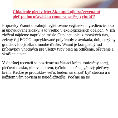
Chladenie pleti v lete: Ako upokojiť začervenanú
pleť po horúčavách a čomu sa radšej vyhnúť?
Prípravky Waunt obsahujú registrované vegánske ingrediencie, ako
aj upcyklované zložky, a to všetko v ekologickejších obaloch. V ich
zložení nájdeme napríklad maslo Cupuacu, olej z morských rias,
zelený čaj EGCG, upcyklované polyfenoly z avokáda, dub, enzýmy
granátového jablka a mnohé ďalšie. Waunt je kompletný rad
prípravkov vhodných pre všetky typy pleti na odlíčenie, ošetrenie aj
skrášlenie pleti.
V dnešnej recenzii sa pozrieme na čistiaci krém, tonizačný sprej,
pleťovú masku, tónovací krém, tyčinku na oči aj gélový pleťový
krém. Keďže je produktov veľa, budem sa snažiť byť stručná a o
každom vám poviem to najdôležitejšie. Poďme na to!