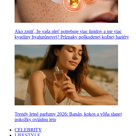
Ako zistiť, že vaša pleť potrebuje viac lipidov a nie viac
kyseliny hyalurónovej? Príznaky poškodenej kožnej bariéry
Trendy letné parfumy 2026: Banán, kokos a vôňa slanej
pokožky ovládnu leto
CELEBRITY
LIFESTYLE