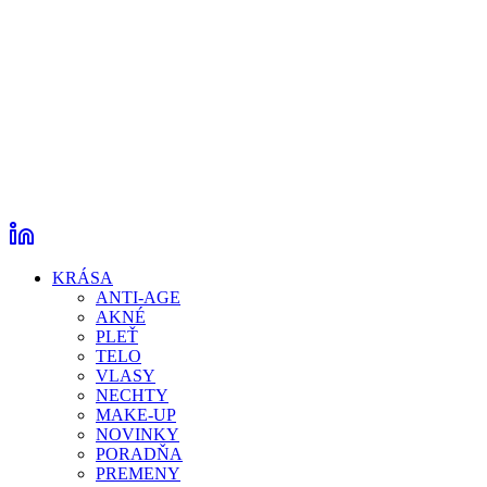
KRÁSA
ANTI-AGE
AKNÉ
PLEŤ
TELO
VLASY
NECHTY
MAKE-UP
NOVINKY
PORADŇA
PREMENY