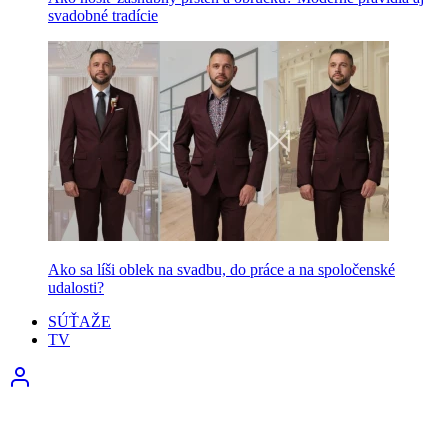
svadobné tradície
Ako sa líši oblek na svadbu, do práce a na spoločenské
udalosti?
SÚŤAŽE
TV