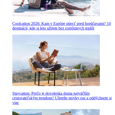
Coolcation 2026: Kam v Európe utiecť pred horúčavami? 10
destinácií, kde si leto užijete bez extrémnych teplôt
Staycation: Prečo je dovolenka doma najväčším
cestovateľským trendom? Ušetríte stovky eur a oddýchnete si
viac