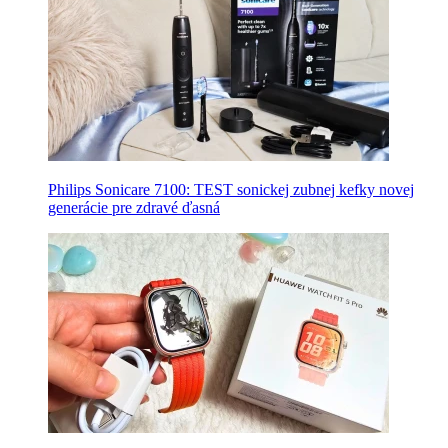
Philips Sonicare 7100: TEST sonickej zubnej kefky novej
generácie pre zdravé ďasná