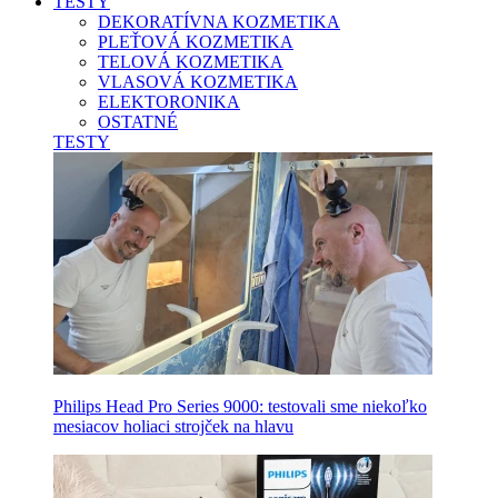
TESTY
DEKORATÍVNA KOZMETIKA
PLEŤOVÁ KOZMETIKA
TELOVÁ KOZMETIKA
VLASOVÁ KOZMETIKA
ELEKTORONIKA
OSTATNÉ
TESTY
Philips Head Pro Series 9000: testovali sme niekoľko
mesiacov holiaci strojček na hlavu