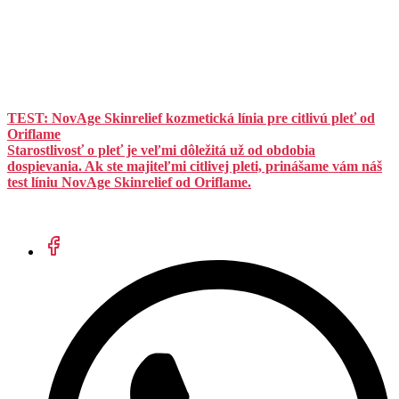
TEST: NovAge Skinrelief kozmetická línia pre citlivú pleť od
Oriflame
Starostlivosť o pleť je veľmi dôležitá už od obdobia
dospievania. Ak ste majiteľmi citlivej pleti, prinášame vám náš
test líniu NovAge Skinrelief od Oriflame.