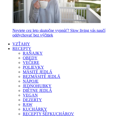
Neviete cez leto skutočne vypnúť? Slow living vás naučí
oddychovať bez výčitiek
VZŤAHY
RECEPTY
RAŇAJKY
OBEDY
VEČERE
POLIEVKY
MÄSITÉ JEDLÁ
BEZMÄSITÉ JEDLÁ
NÁPOJE
JEDNOHUBKY
DIÉTNE JEDLÁ
VEGAN
DEZERTY
RAW
KUCHÁRKY
RECEPTY ŠÉFKUCHÁROV