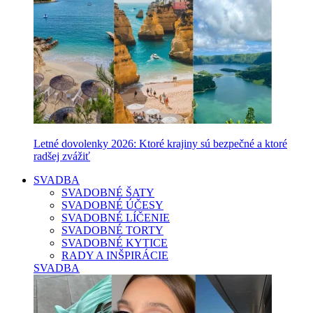
Letné dovolenky 2026: Ktoré krajiny sú bezpečné a ktoré
radšej zvážiť
SVADBA
SVADOBNÉ ŠATY
SVADOBNÉ ÚČESY
SVADOBNÉ LÍČENIE
SVADOBNÉ TORTY
SVADOBNÉ KYTICE
RADY A INŠPIRÁCIE
SVADBA