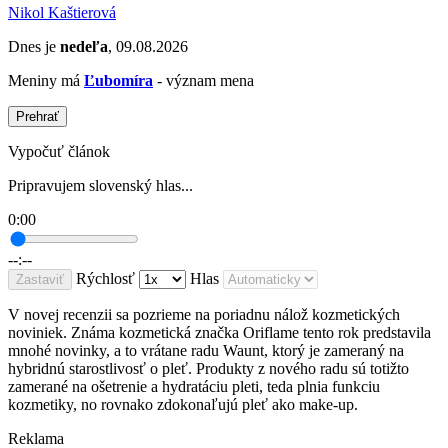
Nikol Kaštierová
Dnes je
nedeľa
, 09.08.2026
Meniny má
Ľubomíra
- význam mena
Prehrať
Vypočuť článok
Pripravujem slovenský hlas...
0:00
--:--
Rýchlosť
Hlas
Zastaviť
V novej recenzii sa pozrieme na poriadnu nálož kozmetických
noviniek. Známa kozmetická značka Oriflame tento rok predstavila
mnohé novinky, a to vrátane radu Waunt, ktorý je zameraný na
hybridnú starostlivosť o pleť. Produkty z nového radu sú totižto
zamerané na ošetrenie a hydratáciu pleti, teda plnia funkciu
kozmetiky, no rovnako zdokonaľujú pleť ako make-up.
Reklama