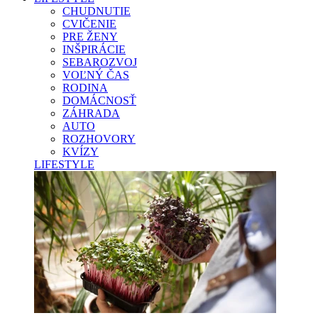
CHUDNUTIE
CVIČENIE
PRE ŽENY
INŠPIRÁCIE
SEBAROZVOJ
VOĽNÝ ČAS
RODINA
DOMÁCNOSŤ
ZÁHRADA
AUTO
ROZHOVORY
KVÍZY
LIFESTYLE