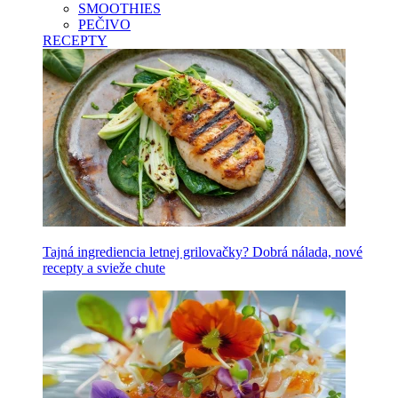
SMOOTHIES
PEČIVO
RECEPTY
Tajná ingrediencia letnej grilovačky? Dobrá nálada, nové
recepty a svieže chute