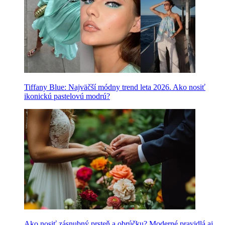
Tiffany Blue: Najväčší módny trend leta 2026. Ako nosiť
ikonickú pastelovú modrú?
Ako nosiť zásnubný prsteň a obrúčku? Moderné pravidlá aj