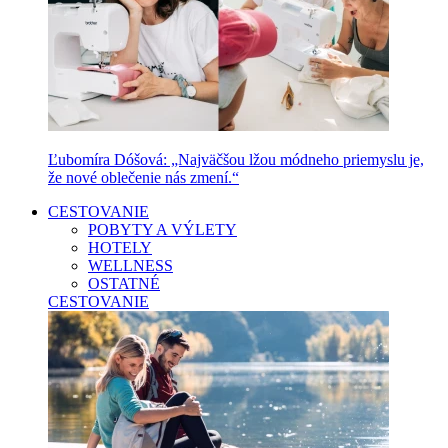
Ľubomíra Dóšová: „Najväčšou lžou módneho priemyslu je,
že nové oblečenie nás zmení.“
CESTOVANIE
POBYTY A VÝLETY
HOTELY
WELLNESS
OSTATNÉ
CESTOVANIE