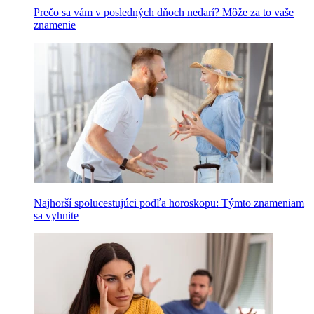
Prečo sa vám v posledných dňoch nedarí? Môže za to vaše
znamenie
Najhorší spolucestujúci podľa horoskopu: Týmto znameniam
sa vyhnite