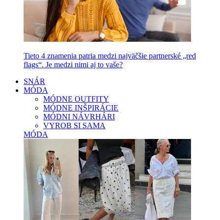
Tieto 4 znamenia patria medzi najväčšie partnerské „red
flags“. Je medzi nimi aj to vaše?
SNÁR
MÓDA
MÓDNE OUTFITY
MÓDNE INŠPIRÁCIE
MÓDNI NÁVRHÁRI
VYROB SI SAMA
MÓDA