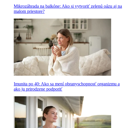
Mikrozáhrada na balkóne: Ako si vytvoriť zelenú oázu aj na
malom priestore?
Imunita po 40: Ako sa mení obranyschopnosť organizmu a
ako ju prirodzene podporiť