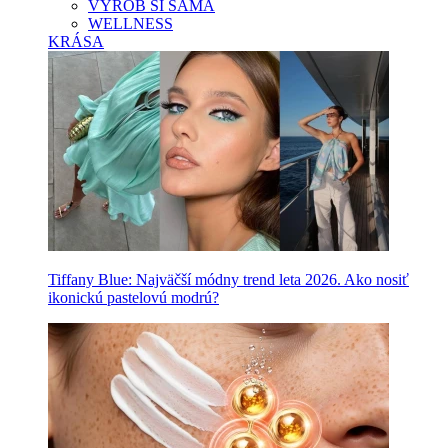
VYROB SI SAMA
WELLNESS
KRÁSA
Tiffany Blue: Najväčší módny trend leta 2026. Ako nosiť
ikonickú pastelovú modrú?