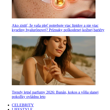
Ako zistiť, že vaša pleť potrebuje viac lipidov a nie viac
kyseliny hyalurónovej? Príznaky poškodenej kožnej bariéry
Trendy letné parfumy 2026: Banán, kokos a vôňa slanej
pokožky ovládnu leto
CELEBRITY
LIFESTYLE