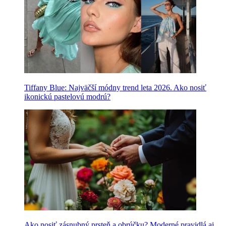
Tiffany Blue: Najväčší módny trend leta 2026. Ako nosiť
ikonickú pastelovú modrú?
Ako nosiť zásnubný prsteň a obrúčku? Moderné pravidlá aj