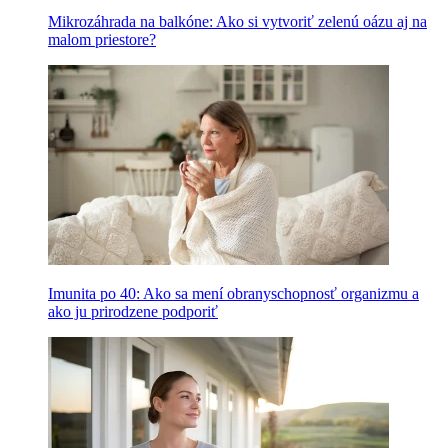
Mikrozáhrada na balkóne: Ako si vytvoriť zelenú oázu aj na
malom priestore?
Imunita po 40: Ako sa mení obranyschopnosť organizmu a
ako ju prirodzene podporiť