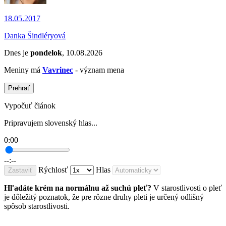
18.05.2017
Danka Šindléryová
Dnes je
pondelok
, 10.08.2026
Meniny má
Vavrinec
- význam mena
Prehrať
Vypočuť článok
Pripravujem slovenský hlas...
0:00
--:--
Rýchlosť
Hlas
Zastaviť
Hľadáte krém na normálnu až suchú pleť?
V starostlivosti o pleť
je dôležitý poznatok, že pre rôzne druhy pleti je určený odlišný
spôsob starostlivosti.