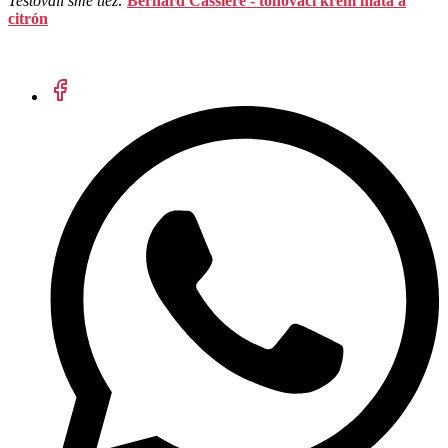
Testovali sme tiež:
Bernard Cassiere - tónovací krém mäta a
citrón