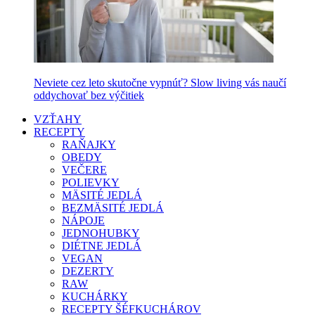
Neviete cez leto skutočne vypnúť? Slow living vás naučí
oddychovať bez výčitiek
VZŤAHY
RECEPTY
RAŇAJKY
OBEDY
VEČERE
POLIEVKY
MÄSITÉ JEDLÁ
BEZMÄSITÉ JEDLÁ
NÁPOJE
JEDNOHUBKY
DIÉTNE JEDLÁ
VEGAN
DEZERTY
RAW
KUCHÁRKY
RECEPTY ŠÉFKUCHÁROV