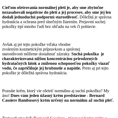
Cieľom ošetrovania normálnej pleti je, aby sme zbytočne
nezasahovali negatívne do pleti a jej procesov, aby sme jej len
dodali jednoduchú podpornú starostlivosť.
Dôležitá je správna
hydratácia a ochrana pred slnečným žiarením. Prejavmi suchej
pokožky trpí mnoho ľudí bez ohľadu na vek či pohlavie.
Avšak aj pri tejto pokožke vďaka vhodne
zvoleným kozmetickým prípravkom a správnej
starostlivosti môžeme dosiahnuť zázraky.
Suchá pokožka je
charakterizovaná nižšou koncentráciou prirodzených
hydratačných látok a zníženou schopnosťou pokožky viazať
vodu, čo zapríčiňuje jej hrubnutie a napätie.
Preto aj pri tejto
pokožke je dôležitá správna hydratácia.
Poznáte krém, ktorý vie ošetriť normálnu aj suchú pokožku? My
áno!
Dnes vám jeden úžasný krém predstavíme - Bernard
Cassiere Bambusový krém určený na normálnu až suchú pleť.