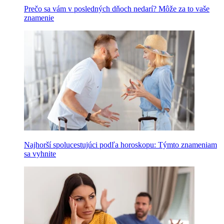
Prečo sa vám v posledných dňoch nedarí? Môže za to vaše
znamenie
Najhorší spolucestujúci podľa horoskopu: Týmto znameniam
sa vyhnite