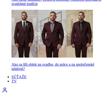
svadobné tradície
Ako sa líši oblek na svadbu, do práce a na spoločenské
udalosti?
SÚŤAŽE
TV