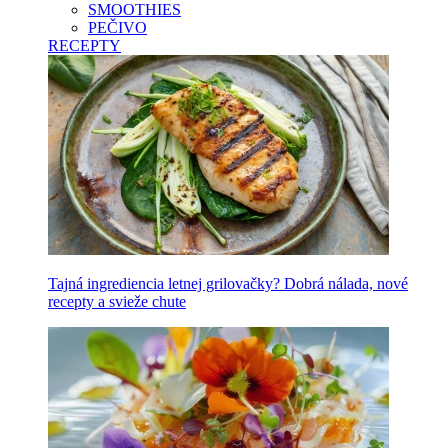
SMOOTHIES
PEČIVO
RECEPTY
Tajná ingrediencia letnej grilovačky? Dobrá nálada, nové
recepty a svieže chute