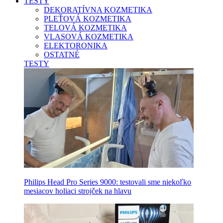
TESTY
DEKORATÍVNA KOZMETIKA
PLEŤOVÁ KOZMETIKA
TELOVÁ KOZMETIKA
VLASOVÁ KOZMETIKA
ELEKTORONIKA
OSTATNÉ
TESTY
Philips Head Pro Series 9000: testovali sme niekoľko
mesiacov holiaci strojček na hlavu