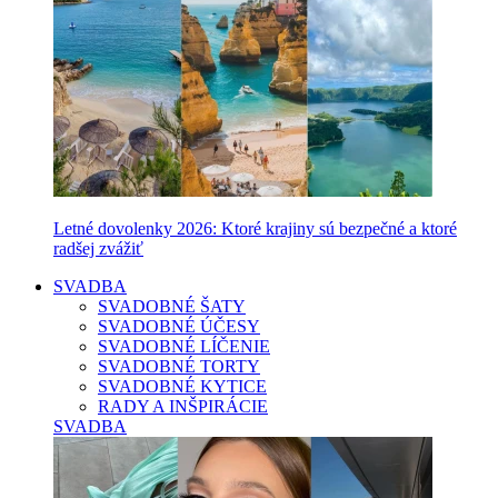
Letné dovolenky 2026: Ktoré krajiny sú bezpečné a ktoré
radšej zvážiť
SVADBA
SVADOBNÉ ŠATY
SVADOBNÉ ÚČESY
SVADOBNÉ LÍČENIE
SVADOBNÉ TORTY
SVADOBNÉ KYTICE
RADY A INŠPIRÁCIE
SVADBA