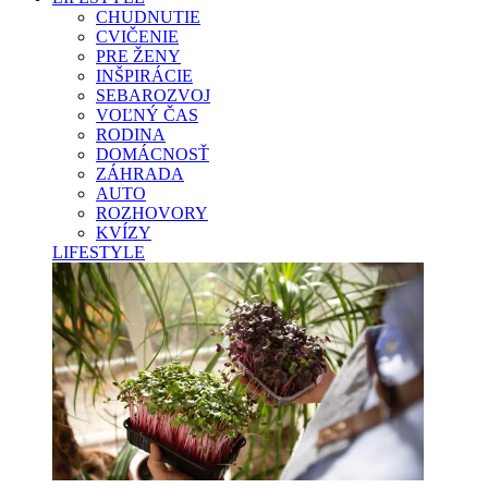
CHUDNUTIE
CVIČENIE
PRE ŽENY
INŠPIRÁCIE
SEBAROZVOJ
VOĽNÝ ČAS
RODINA
DOMÁCNOSŤ
ZÁHRADA
AUTO
ROZHOVORY
KVÍZY
LIFESTYLE