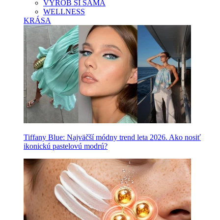
VYROB SI SAMA
WELLNESS
KRÁSA
Tiffany Blue: Najväčší módny trend leta 2026. Ako nosiť
ikonickú pastelovú modrú?