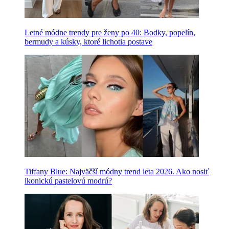
Letné módne trendy pre ženy po 40: Bodky, popelín,
bermudy a kúsky, ktoré lichotia postave
Tiffany Blue: Najväčší módny trend leta 2026. Ako nosiť
ikonickú pastelovú modrú?