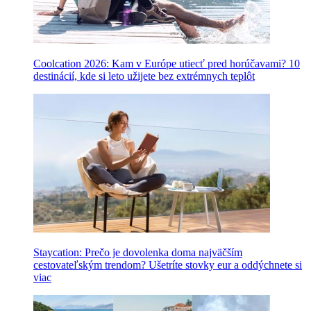
Coolcation 2026: Kam v Európe utiecť pred horúčavami? 10
destinácií, kde si leto užijete bez extrémnych teplôt
Staycation: Prečo je dovolenka doma najväčším
cestovateľským trendom? Ušetríte stovky eur a oddýchnete si
viac