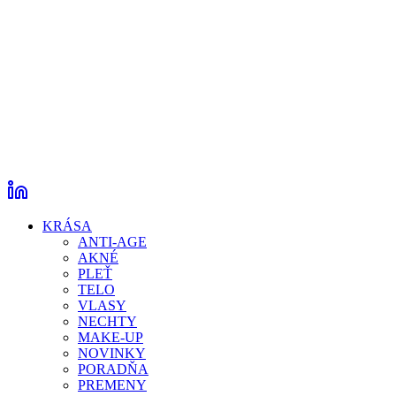
KRÁSA
ANTI-AGE
AKNÉ
PLEŤ
TELO
VLASY
NECHTY
MAKE-UP
NOVINKY
PORADŇA
PREMENY