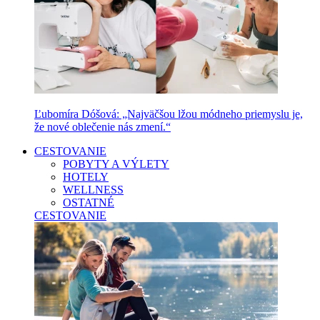
Ľubomíra Dóšová: „Najväčšou lžou módneho priemyslu je,
že nové oblečenie nás zmení.“
CESTOVANIE
POBYTY A VÝLETY
HOTELY
WELLNESS
OSTATNÉ
CESTOVANIE