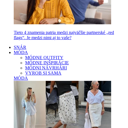
Tieto 4 znamenia patria medzi najväčšie partnerské „red
flags“. Je medzi nimi aj to vaše?
SNÁR
MÓDA
MÓDNE OUTFITY
MÓDNE INŠPIRÁCIE
MÓDNI NÁVRHÁRI
VYROB SI SAMA
MÓDA