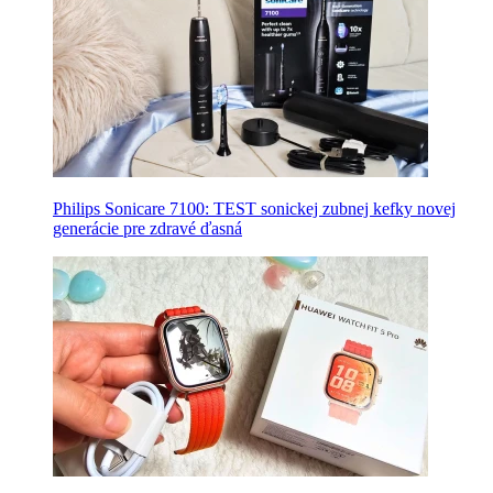
Philips Sonicare 7100: TEST sonickej zubnej kefky novej
generácie pre zdravé ďasná