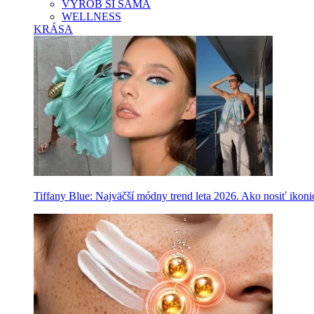
VYROB SI SAMA
WELLNESS
KRÁSA
Tiffany Blue: Najväčší módny trend leta 2026. Ako nosiť ikon