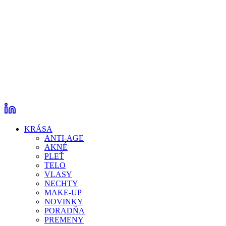
KRÁSA
ANTI-AGE
AKNÉ
PLEŤ
TELO
VLASY
NECHTY
MAKE-UP
NOVINKY
PORADŇA
PREMENY