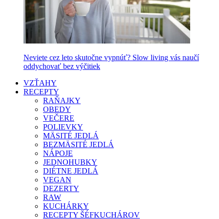
Neviete cez leto skutočne vypnúť? Slow living vás naučí
oddychovať bez výčitiek
VZŤAHY
RECEPTY
RAŇAJKY
OBEDY
VEČERE
POLIEVKY
MÄSITÉ JEDLÁ
BEZMÄSITÉ JEDLÁ
NÁPOJE
JEDNOHUBKY
DIÉTNE JEDLÁ
VEGAN
DEZERTY
RAW
KUCHÁRKY
RECEPTY ŠÉFKUCHÁROV