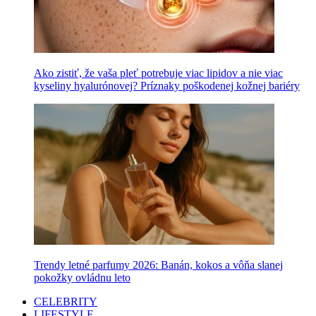
Ako zistiť, že vaša pleť potrebuje viac lipidov a nie viac
kyseliny hyalurónovej? Príznaky poškodenej kožnej bariéry
Trendy letné parfumy 2026: Banán, kokos a vôňa slanej
pokožky ovládnu leto
CELEBRITY
LIFESTYLE