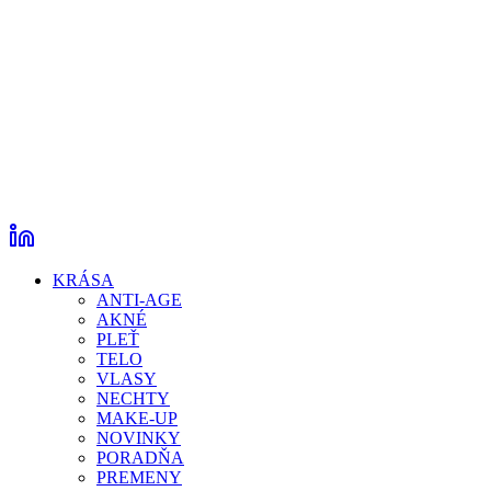
KRÁSA
ANTI-AGE
AKNÉ
PLEŤ
TELO
VLASY
NECHTY
MAKE-UP
NOVINKY
PORADŇA
PREMENY