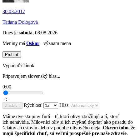
30.03.2017
Tatiana Dologová
Dnes je
sobota
, 08.08.2026
Meniny má
Oskar
- význam mena
Prehrať
Vypočuť článok
Pripravujem slovenský hlas...
0:00
--:--
Rýchlosť
Hlas
Zastaviť
Máme dve skupiny ľudí – tí, ktorí olivy zbožňujú a tí, ktorí
ich nenávidia. Milovníci olív si ich zvyknú dopriať ako prísadu do
šalátov a cestovín alebo v podobe olivového oleja.
Okrem toho, že
majú špecifickú chuť, sú veľmi prospešné pre naše zdravie
.