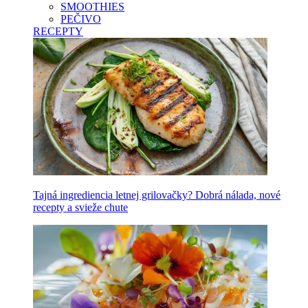
SMOOTHIES
PEČIVO
RECEPTY
Tajná ingrediencia letnej grilovačky? Dobrá nálada, nové
recepty a svieže chute