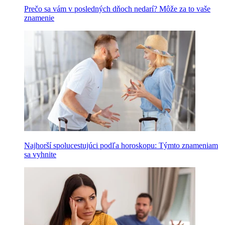
Prečo sa vám v posledných dňoch nedarí? Môže za to vaše
znamenie
Najhorší spolucestujúci podľa horoskopu: Týmto znameniam
sa vyhnite