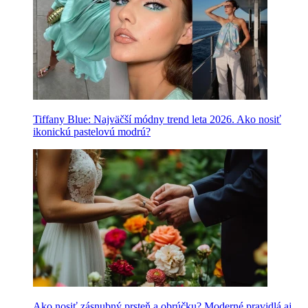
Tiffany Blue: Najväčší módny trend leta 2026. Ako nosiť
ikonickú pastelovú modrú?
Ako nosiť zásnubný prsteň a obrúčku? Moderné pravidlá aj