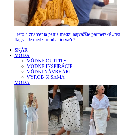
Tieto 4 znamenia patria medzi najväčšie partnerské „red
flags“. Je medzi nimi aj to vaše?
SNÁR
MÓDA
MÓDNE OUTFITY
MÓDNE INŠPIRÁCIE
MÓDNI NÁVRHÁRI
VYROB SI SAMA
MÓDA