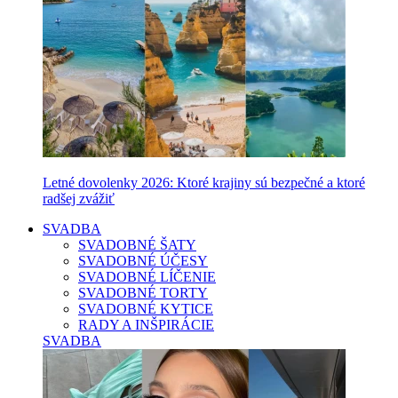
Letné dovolenky 2026: Ktoré krajiny sú bezpečné a ktoré
radšej zvážiť
SVADBA
SVADOBNÉ ŠATY
SVADOBNÉ ÚČESY
SVADOBNÉ LÍČENIE
SVADOBNÉ TORTY
SVADOBNÉ KYTICE
RADY A INŠPIRÁCIE
SVADBA