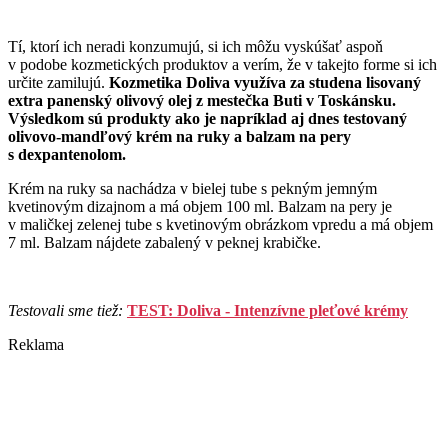
Tí, ktorí ich neradi konzumujú, si ich môžu vyskúšať aspoň
v podobe kozmetických produktov a verím, že v takejto forme si ich
určite zamilujú.
Kozmetika Doliva využíva za studena lisovaný
extra panenský olivový olej z mestečka Buti v Toskánsku.
Výsledkom sú produkty ako je napríklad aj dnes testovaný
olivovo-mandľový krém na ruky a balzam na pery
s dexpantenolom.
Krém na ruky sa nachádza v bielej tube s pekným jemným
kvetinovým dizajnom a má objem 100 ml. Balzam na pery je
v maličkej zelenej tube s kvetinovým obrázkom vpredu a má objem
7 ml. Balzam nájdete zabalený v peknej krabičke.
Testovali sme tiež:
TEST: Doliva - Intenzívne pleťové krémy
Reklama