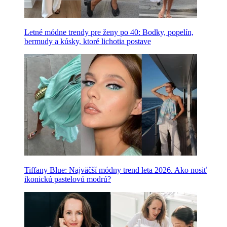
Letné módne trendy pre ženy po 40: Bodky, popelín,
bermudy a kúsky, ktoré lichotia postave
Tiffany Blue: Najväčší módny trend leta 2026. Ako nosiť
ikonickú pastelovú modrú?