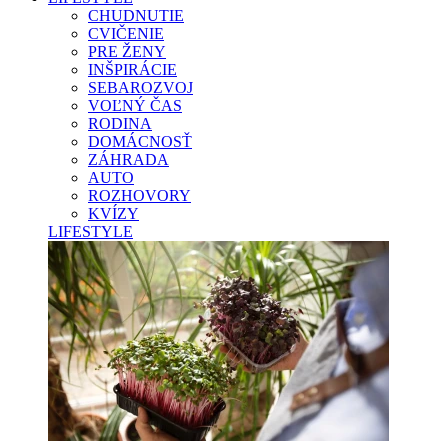
CHUDNUTIE
CVIČENIE
PRE ŽENY
INŠPIRÁCIE
SEBAROZVOJ
VOĽNÝ ČAS
RODINA
DOMÁCNOSŤ
ZÁHRADA
AUTO
ROZHOVORY
KVÍZY
LIFESTYLE