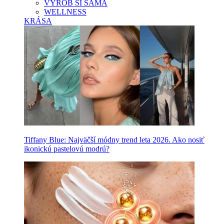
VYROB SI SAMA
WELLNESS
KRÁSA
Tiffany Blue: Najväčší módny trend leta 2026. Ako nosiť
ikonickú pastelovú modrú?