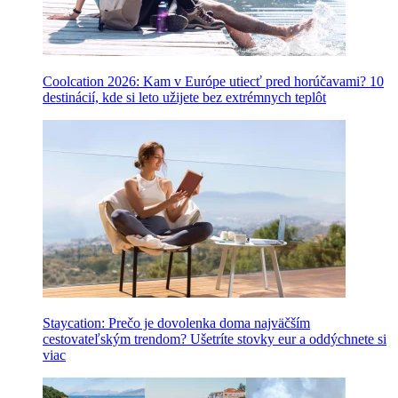
Coolcation 2026: Kam v Európe utiecť pred horúčavami? 10
destinácií, kde si leto užijete bez extrémnych teplôt
Staycation: Prečo je dovolenka doma najväčším
cestovateľským trendom? Ušetríte stovky eur a oddýchnete si
viac