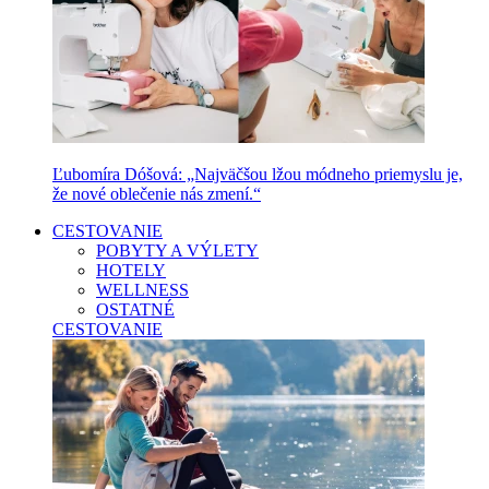
Ľubomíra Dóšová: „Najväčšou lžou módneho priemyslu je,
že nové oblečenie nás zmení.“
CESTOVANIE
POBYTY A VÝLETY
HOTELY
WELLNESS
OSTATNÉ
CESTOVANIE