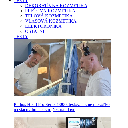
TESTY
DEKORATÍVNA KOZMETIKA
PLEŤOVÁ KOZMETIKA
TELOVÁ KOZMETIKA
VLASOVÁ KOZMETIKA
ELEKTORONIKA
OSTATNÉ
TESTY
Philips Head Pro Series 9000: testovali sme niekoľko
mesiacov holiaci strojček na hlavu