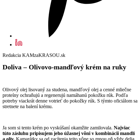
Redakcia KAMzaKRASOU.sk
Doliva – Olivovo-mandľový krém na ruky
Olivový olej lisovaný za studena, mandľový olej a cenné mliečne
proteíny ochraňujú a regenerujú namáhanú pokožku rúk. Podľa
potreby viackrát denne votrieť do pokožky rúk. S týmto oficiálom sa
stretnete na balení krému.
Ja som si tento krém po vyskúšaní okamžite zamilovala.
Najviac
túto zásluhu pripisujem jeho úžasnej vôni v kombinácii mandlí
a olív.
Kamarátky sa od zacítenia tejto vône so mnou oň vždy delia.