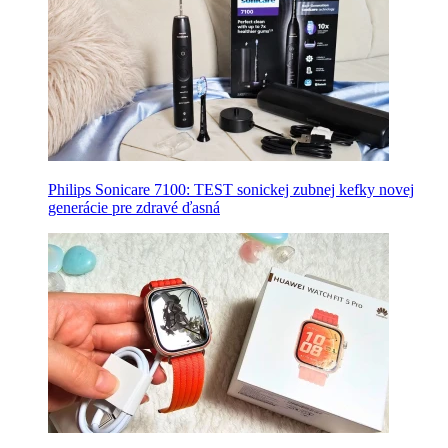
Philips Sonicare 7100: TEST sonickej zubnej kefky novej
generácie pre zdravé ďasná