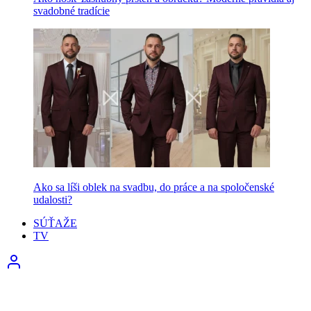
svadobné tradície
Ako sa líši oblek na svadbu, do práce a na spoločenské
udalosti?
SÚŤAŽE
TV