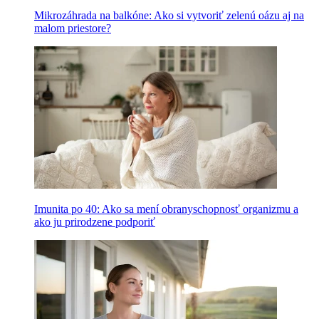
Mikrozáhrada na balkóne: Ako si vytvoriť zelenú oázu aj na
malom priestore?
Imunita po 40: Ako sa mení obranyschopnosť organizmu a
ako ju prirodzene podporiť