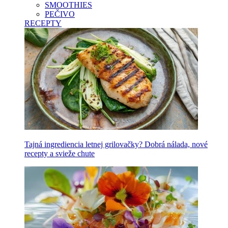
SMOOTHIES
PEČIVO
RECEPTY
Tajná ingrediencia letnej grilovačky? Dobrá nálada, nové
recepty a svieže chute