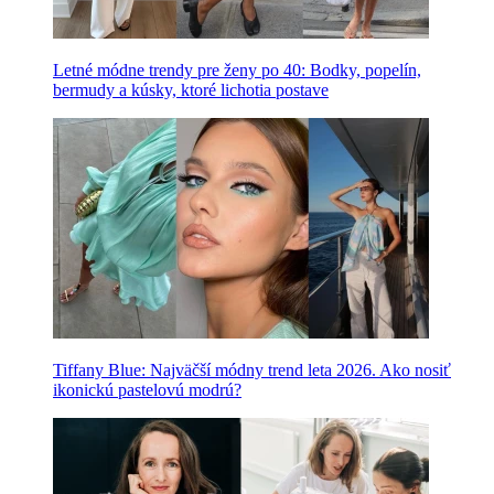
Letné módne trendy pre ženy po 40: Bodky, popelín,
bermudy a kúsky, ktoré lichotia postave
Tiffany Blue: Najväčší módny trend leta 2026. Ako nosiť
ikonickú pastelovú modrú?