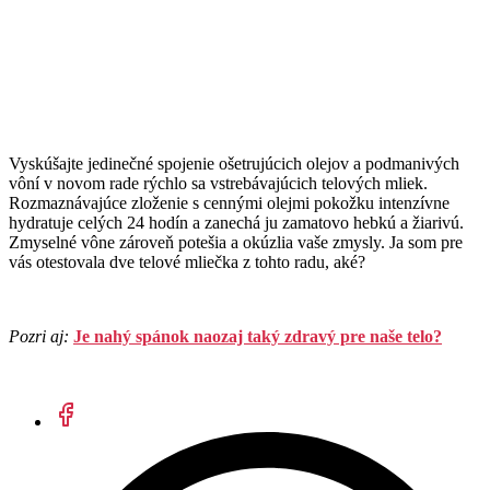
Vyskúšajte jedinečné spojenie ošetrujúcich olejov a podmanivých
vôní v novom rade rýchlo sa vstrebávajúcich telových mliek.
Rozmaznávajúce zloženie s cennými olejmi pokožku intenzívne
hydratuje celých 24 hodín a zanechá ju zamatovo hebkú a žiarivú.
Zmyselné vône zároveň potešia a okúzlia vaše zmysly. Ja som pre
vás otestovala dve telové mliečka z tohto radu, aké?
Pozri aj:
Je nahý spánok naozaj taký zdravý pre naše telo?