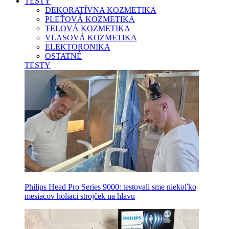
TESTY
DEKORATÍVNA KOZMETIKA
PLEŤOVÁ KOZMETIKA
TELOVÁ KOZMETIKA
VLASOVÁ KOZMETIKA
ELEKTORONIKA
OSTATNÉ
TESTY
Philips Head Pro Series 9000: testovali sme niekoľko
mesiacov holiaci strojček na hlavu