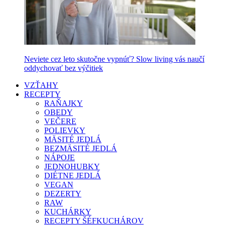
Neviete cez leto skutočne vypnúť? Slow living vás naučí
oddychovať bez výčitiek
VZŤAHY
RECEPTY
RAŇAJKY
OBEDY
VEČERE
POLIEVKY
MÄSITÉ JEDLÁ
BEZMÄSITÉ JEDLÁ
NÁPOJE
JEDNOHUBKY
DIÉTNE JEDLÁ
VEGAN
DEZERTY
RAW
KUCHÁRKY
RECEPTY ŠÉFKUCHÁROV