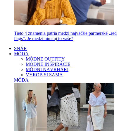
Tieto 4 znamenia patria medzi najväčšie partnerské „red
flags“. Je medzi nimi aj to vaše?
SNÁR
MÓDA
MÓDNE OUTFITY
MÓDNE INŠPIRÁCIE
MÓDNI NÁVRHÁRI
VYROB SI SAMA
MÓDA