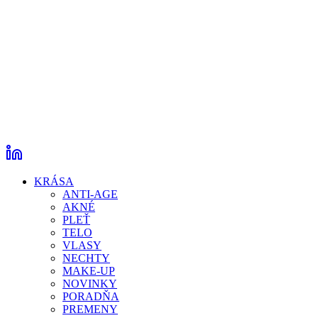
KRÁSA
ANTI-AGE
AKNÉ
PLEŤ
TELO
VLASY
NECHTY
MAKE-UP
NOVINKY
PORADŇA
PREMENY