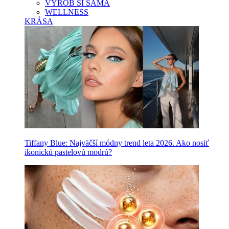
VYROB SI SAMA
WELLNESS
KRÁSA
Tiffany Blue: Najväčší módny trend leta 2026. Ako nosiť
ikonickú pastelovú modrú?