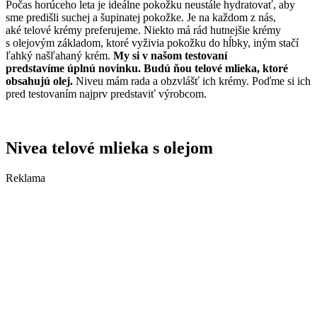
Počas horúceho leta je ideálne pokožku neustále hydratovať, aby
sme predišli suchej a šupinatej pokožke. Je na každom z nás,
aké telové krémy preferujeme. Niekto má rád hutnejšie krémy
s olejovým základom, ktoré vyživia pokožku do hĺbky, iným stačí
ľahký našľahaný krém.
My si v našom testovaní
predstavíme úplnú novinku. Budú ňou telové mlieka, ktoré
obsahujú olej.
Niveu mám rada a obzvlášť ich krémy. Poďme si ich
pred testovaním najprv predstaviť výrobcom.
Nivea telové mlieka s olejom
Reklama