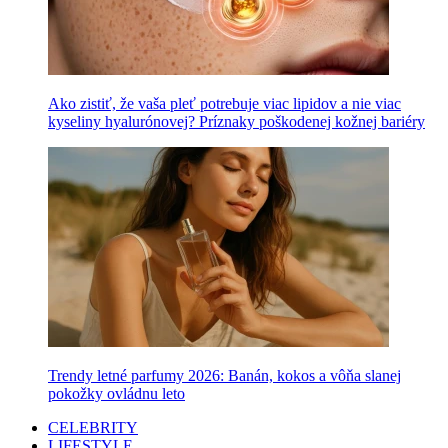
Ako zistiť, že vaša pleť potrebuje viac lipidov a nie viac
kyseliny hyalurónovej? Príznaky poškodenej kožnej bariéry
Trendy letné parfumy 2026: Banán, kokos a vôňa slanej
pokožky ovládnu leto
CELEBRITY
LIFESTYLE