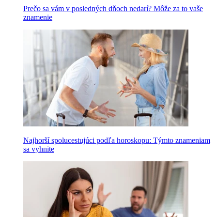
Prečo sa vám v posledných dňoch nedarí? Môže za to vaše
znamenie
Najhorší spolucestujúci podľa horoskopu: Týmto znameniam
sa vyhnite