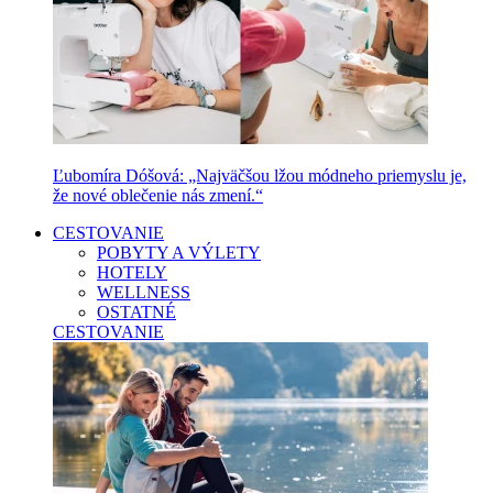
Ľubomíra Dóšová: „Najväčšou lžou módneho priemyslu je,
že nové oblečenie nás zmení.“
CESTOVANIE
POBYTY A VÝLETY
HOTELY
WELLNESS
OSTATNÉ
CESTOVANIE