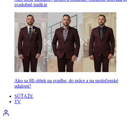
svadobné tradície
Ako sa líši oblek na svadbu, do práce a na spoločenské
udalosti?
SÚŤAŽE
TV