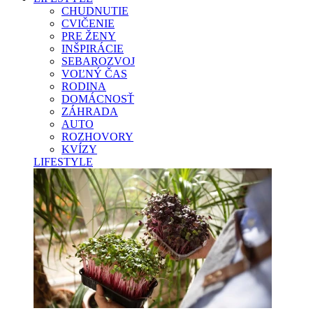
CHUDNUTIE
CVIČENIE
PRE ŽENY
INŠPIRÁCIE
SEBAROZVOJ
VOĽNÝ ČAS
RODINA
DOMÁCNOSŤ
ZÁHRADA
AUTO
ROZHOVORY
KVÍZY
LIFESTYLE