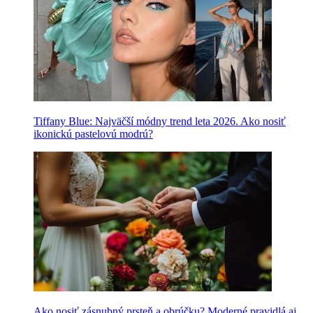
Tiffany Blue: Najväčší módny trend leta 2026. Ako nosiť
ikonickú pastelovú modrú?
Ako nosiť zásnubný prsteň a obrúčku? Moderné pravidlá aj