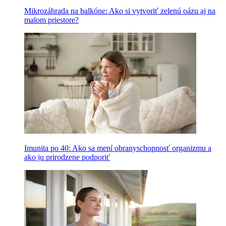
Mikrozáhrada na balkóne: Ako si vytvoriť zelenú oázu aj na
malom priestore?
Imunita po 40: Ako sa mení obranyschopnosť organizmu a
ako ju prirodzene podporiť