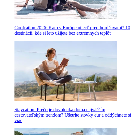
Coolcation 2026: Kam v Európe utiecť pred horúčavami? 10
destinácií, kde si leto užijete bez extrémnych teplôt
Staycation: Prečo je dovolenka doma najväčším
cestovateľským trendom? Ušetríte stovky eur a oddýchnete si
viac