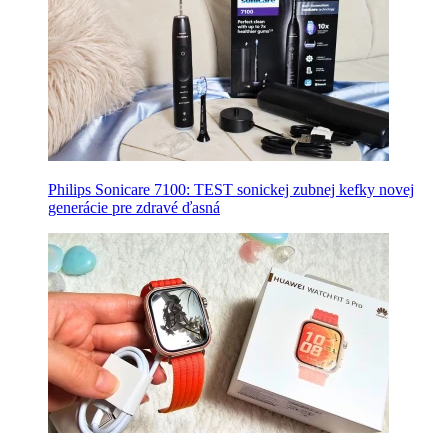
Philips Sonicare 7100: TEST sonickej zubnej kefky novej
generácie pre zdravé ďasná