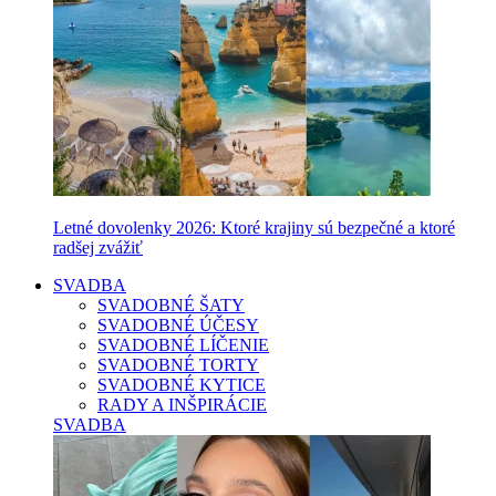
Letné dovolenky 2026: Ktoré krajiny sú bezpečné a ktoré
radšej zvážiť
SVADBA
SVADOBNÉ ŠATY
SVADOBNÉ ÚČESY
SVADOBNÉ LÍČENIE
SVADOBNÉ TORTY
SVADOBNÉ KYTICE
RADY A INŠPIRÁCIE
SVADBA