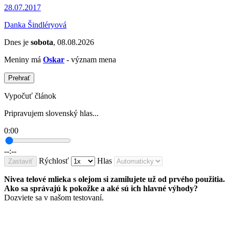
28.07.2017
Danka Šindléryová
Dnes je
sobota
, 08.08.2026
Meniny má
Oskar
- význam mena
Prehrať
Vypočuť článok
Pripravujem slovenský hlas...
0:00
--:--
Rýchlosť
Hlas
Zastaviť
Nivea telové mlieka s olejom si zamilujete už od prvého použitia.
Ako sa správajú k pokožke a aké sú ich hlavné výhody?
Dozviete sa v našom testovaní.