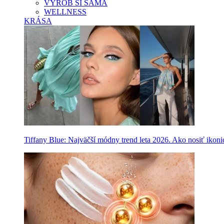
VYROB SI SAMA
WELLNESS
KRÁSA
Tiffany Blue: Najväčší módny trend leta 2026. Ako nosiť ikon