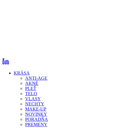
KRÁSA
ANTI-AGE
AKNÉ
PLEŤ
TELO
VLASY
NECHTY
MAKE-UP
NOVINKY
PORADŇA
PREMENY