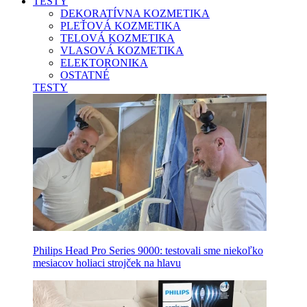
TESTY
DEKORATÍVNA KOZMETIKA
PLEŤOVÁ KOZMETIKA
TELOVÁ KOZMETIKA
VLASOVÁ KOZMETIKA
ELEKTORONIKA
OSTATNÉ
TESTY
Philips Head Pro Series 9000: testovali sme niekoľko
mesiacov holiaci strojček na hlavu