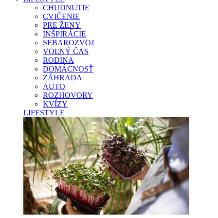
CHUDNUTIE
CVIČENIE
PRE ŽENY
INŠPIRÁCIE
SEBAROZVOJ
VOĽNÝ ČAS
RODINA
DOMÁCNOSŤ
ZÁHRADA
AUTO
ROZHOVORY
KVÍZY
LIFESTYLE