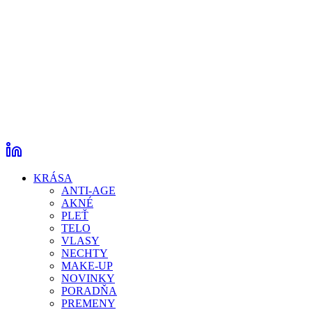
KRÁSA
ANTI-AGE
AKNÉ
PLEŤ
TELO
VLASY
NECHTY
MAKE-UP
NOVINKY
PORADŇA
PREMENY