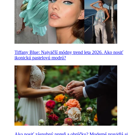
Tiffany Blue: Najväčší módny trend leta 2026. Ako nosiť
ikonickú pastelovú modrú?
Ako nosiť zásnubný prsteň a obrúčku? Moderné pravidlá aj