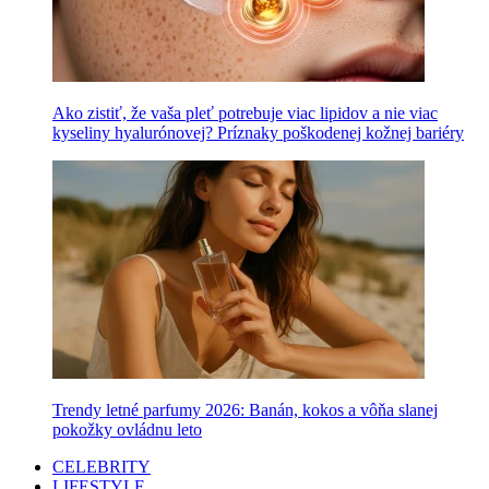
Ako zistiť, že vaša pleť potrebuje viac lipidov a nie viac
kyseliny hyalurónovej? Príznaky poškodenej kožnej bariéry
Trendy letné parfumy 2026: Banán, kokos a vôňa slanej
pokožky ovládnu leto
CELEBRITY
LIFESTYLE