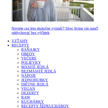
Neviete cez leto skutočne vypnúť? Slow living vás naučí
oddychovať bez výčitiek
VZŤAHY
RECEPTY
RAŇAJKY
OBEDY
VEČERE
POLIEVKY
MÄSITÉ JEDLÁ
BEZMÄSITÉ JEDLÁ
NÁPOJE
JEDNOHUBKY
DIÉTNE JEDLÁ
VEGAN
DEZERTY
RAW
KUCHÁRKY
RECEPTY ŠÉFKUCHÁROV