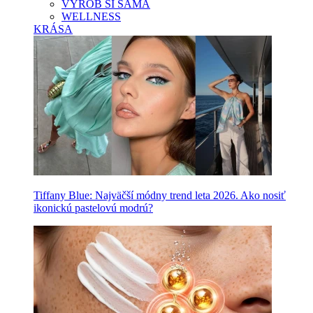
VYROB SI SAMA
WELLNESS
KRÁSA
Tiffany Blue: Najväčší módny trend leta 2026. Ako nosiť
ikonickú pastelovú modrú?