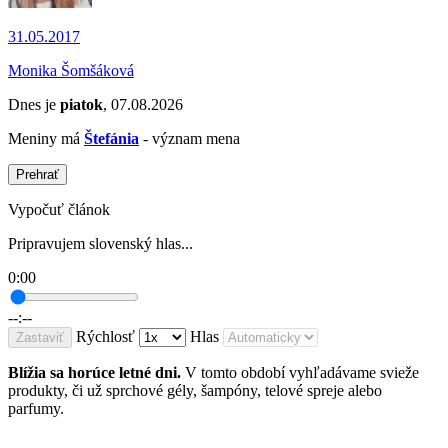
31.05.2017
Monika Šomšáková
Dnes je
piatok
, 07.08.2026
Meniny má
Štefánia
- význam mena
Prehrať
Vypočuť článok
Pripravujem slovenský hlas...
0:00
--:--
Rýchlosť
Hlas
Zastaviť
Blížia sa horúce letné dni.
V tomto období vyhľadávame svieže
produkty, či už sprchové gély, šampóny, telové spreje alebo
parfumy.