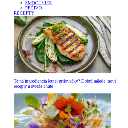
SMOOTHIES
PEČIVO
RECEPTY
Tajná ingrediencia letnej grilovačky? Dobrá nálada, nové
recepty a svieže chute