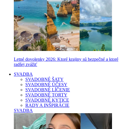
Letné dovolenky 2026: Ktoré krajiny sú bezpečné a ktoré
radšej zvážiť
SVADBA
SVADOBNÉ ŠATY
SVADOBNÉ ÚČESY
SVADOBNÉ LÍČENIE
SVADOBNÉ TORTY
SVADOBNÉ KYTICE
RADY A INŠPIRÁCIE
SVADBA