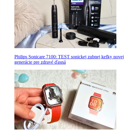
Philips Sonicare 7100: TEST sonickej zubnej kefky novej
generácie pre zdravé ďasná