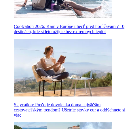
Coolcation 2026: Kam v Európe utiecť pred horúčavami? 10
destinácií, kde si leto užijete bez extrémnych teplôt
Staycation: Prečo je dovolenka doma najväčším
cestovateľským trendom? Ušetríte stovky eur a oddýchnete si
viac