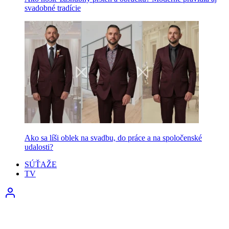
svadobné tradície
Ako sa líši oblek na svadbu, do práce a na spoločenské
udalosti?
SÚŤAŽE
TV