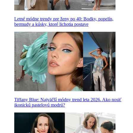
Letné módne trendy pre ženy po 40: Bodky, popelín,
bermudy a kúsky, ktoré lichotia postave
Tiffany Blue: Najväčší módny trend leta 2026. Ako nosiť
ikonickú pastelovú modrú?