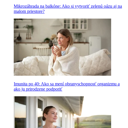
Mikrozáhrada na balkóne: Ako si vytvoriť zelenú oázu aj na
malom priestore?
Imunita po 40: Ako sa mení obranyschopnosť organizmu a
ako ju prirodzene podporiť