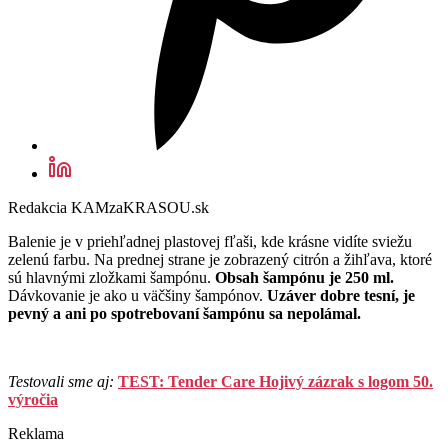
Redakcia KAMzaKRASOU.sk
Balenie je v priehľadnej plastovej fľaši, kde krásne vidíte sviežu
zelenú farbu. Na prednej strane je zobrazený citrón a žihľava, ktoré
sú hlavnými zložkami šampónu.
Obsah šampónu je 250 ml.
Dávkovanie je ako u väčšiny šampónov.
Uzáver dobre tesní, je
pevný a ani po spotrebovaní šampónu sa nepolámal.
Testovali sme aj:
TEST: Tender Care Hojivý zázrak s logom 50.
výročia
Reklama