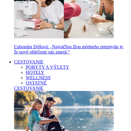
Ľubomíra Dóšová: „Najväčšou lžou módneho priemyslu je,
že nové oblečenie nás zmení.“
CESTOVANIE
POBYTY A VÝLETY
HOTELY
WELLNESS
OSTATNÉ
CESTOVANIE