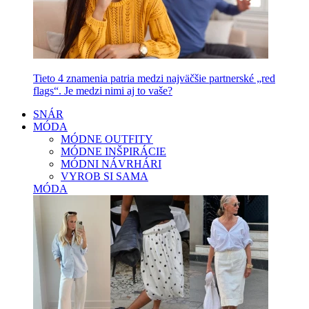
Tieto 4 znamenia patria medzi najväčšie partnerské „red
flags“. Je medzi nimi aj to vaše?
SNÁR
MÓDA
MÓDNE OUTFITY
MÓDNE INŠPIRÁCIE
MÓDNI NÁVRHÁRI
VYROB SI SAMA
MÓDA