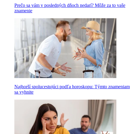
Prečo sa vám v posledných dňoch nedarí? Môže za to vaše
znamenie
Najhorší spolucestujúci podľa horoskopu: Týmto znameniam
sa vyhnite