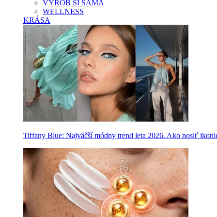
VYROB SI SAMA
WELLNESS
KRÁSA
Tiffany Blue: Najväčší módny trend leta 2026. Ako nosiť ikon