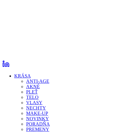
KRÁSA
ANTI-AGE
AKNÉ
PLEŤ
TELO
VLASY
NECHTY
MAKE-UP
NOVINKY
PORADŇA
PREMENY