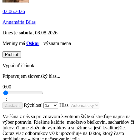
02.06.2026
Annamária Bilas
Dnes je
sobota
, 08.08.2026
Meniny má
Oskar
- význam mena
Prehrať
Vypočuť článok
Pripravujem slovenský hlas...
0:00
--:--
Rýchlosť
Hlas
Zastaviť
Väčšina z nás sa pri zdravom životnom štýle sústreďuje najmä na
výber potravín. Riešime kalórie, množstvo bielkovín, sacharidov či
tukov, čítame zloženie výrobkov a snažíme sa jesť kvalitnejšie.
Čoraz viac odborníkov však upozorňuje na faktor, ktorý často
prehliadame – tým je načasovanie jedla.