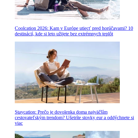
Coolcation 2026: Kam v Európe utiecť pred horúčavami? 10
destinácií, kde si leto užijete bez extrémnych teplôt
Staycation: Prečo je dovolenka doma najväčším
cestovateľským trendom? Ušetríte stovky eur a oddýchnete si
viac