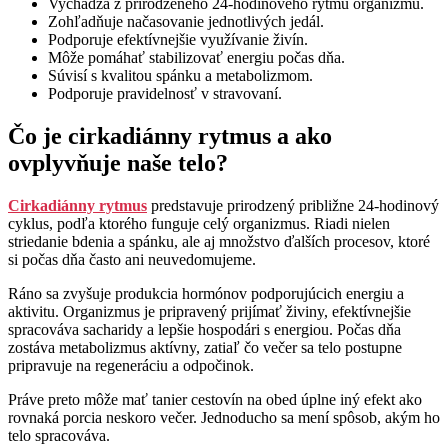
Vychádza z prirodzeného 24-hodinového rytmu organizmu.
Zohľadňuje načasovanie jednotlivých jedál.
Podporuje efektívnejšie využívanie živín.
Môže pomáhať stabilizovať energiu počas dňa.
Súvisí s kvalitou spánku a metabolizmom.
Podporuje pravidelnosť v stravovaní.
Čo je cirkadiánny rytmus a ako
ovplyvňuje naše telo?
Cirkadiánny rytmus
predstavuje prirodzený približne 24-hodinový
cyklus, podľa ktorého funguje celý organizmus. Riadi nielen
striedanie bdenia a spánku, ale aj množstvo ďalších procesov, ktoré
si počas dňa často ani neuvedomujeme.
Ráno sa zvyšuje produkcia hormónov podporujúcich energiu a
aktivitu. Organizmus je pripravený prijímať živiny, efektívnejšie
spracováva sacharidy a lepšie hospodári s energiou. Počas dňa
zostáva metabolizmus aktívny, zatiaľ čo večer sa telo postupne
pripravuje na regeneráciu a odpočinok.
Práve preto môže mať tanier cestovín na obed úplne iný efekt ako
rovnaká porcia neskoro večer. Jednoducho sa mení spôsob, akým ho
telo spracováva.