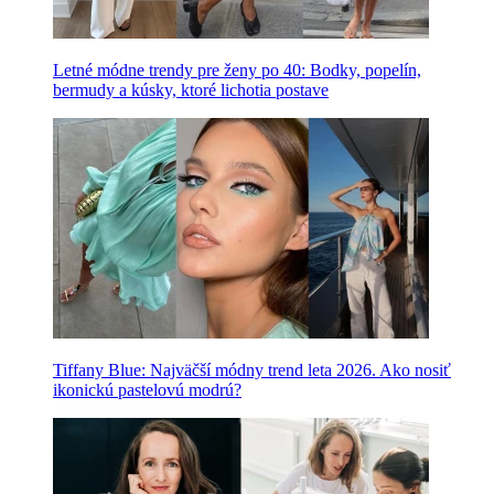
Letné módne trendy pre ženy po 40: Bodky, popelín,
bermudy a kúsky, ktoré lichotia postave
Tiffany Blue: Najväčší módny trend leta 2026. Ako nosiť
ikonickú pastelovú modrú?