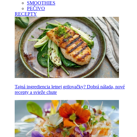
SMOOTHIES
PEČIVO
RECEPTY
Tajná ingrediencia letnej grilovačky? Dobrá nálada, nové
recepty a svieže chute