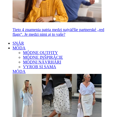
Tieto 4 znamenia patria medzi najväčšie partnerské „red
flags“. Je medzi nimi aj to vaše?
SNÁR
MÓDA
MÓDNE OUTFITY
MÓDNE INŠPIRÁCIE
MÓDNI NÁVRHÁRI
VYROB SI SAMA
MÓDA