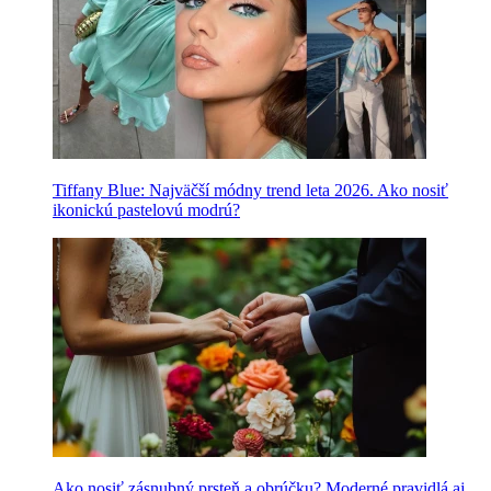
Tiffany Blue: Najväčší módny trend leta 2026. Ako nosiť
ikonickú pastelovú modrú?
Ako nosiť zásnubný prsteň a obrúčku? Moderné pravidlá aj