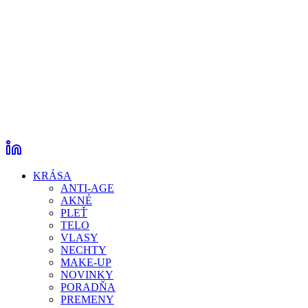
KRÁSA
ANTI-AGE
AKNÉ
PLEŤ
TELO
VLASY
NECHTY
MAKE-UP
NOVINKY
PORADŇA
PREMENY