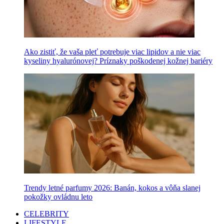
Ako zistiť, že vaša pleť potrebuje viac lipidov a nie viac
kyseliny hyalurónovej? Príznaky poškodenej kožnej bariéry
Trendy letné parfumy 2026: Banán, kokos a vôňa slanej
pokožky ovládnu leto
CELEBRITY
LIFESTYLE