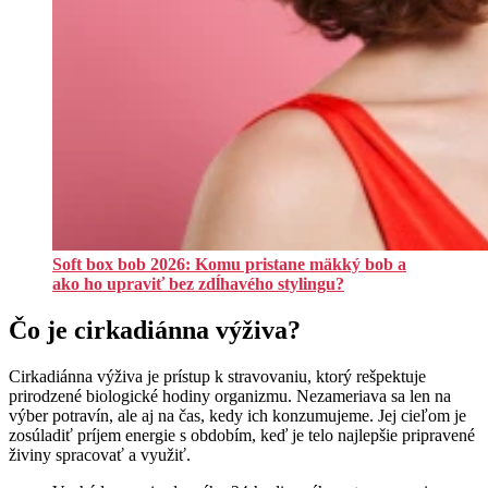
Soft box bob 2026: Komu pristane mäkký bob a
ako ho upraviť bez zdĺhavého stylingu?
Čo je cirkadiánna výživa?
Cirkadiánna výživa je prístup k stravovaniu, ktorý rešpektuje
prirodzené biologické hodiny organizmu. Nezameriava sa len na
výber potravín, ale aj na čas, kedy ich konzumujeme. Jej cieľom je
zosúladiť príjem energie s obdobím, keď je telo najlepšie pripravené
živiny spracovať a využiť.