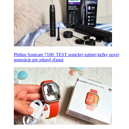
Philips Sonicare 7100: TEST sonickej zubnej kefky novej
generácie pre zdravé ďasná