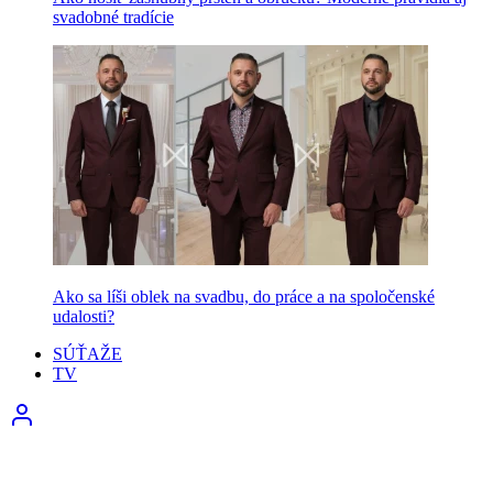
svadobné tradície
Ako sa líši oblek na svadbu, do práce a na spoločenské
udalosti?
SÚŤAŽE
TV