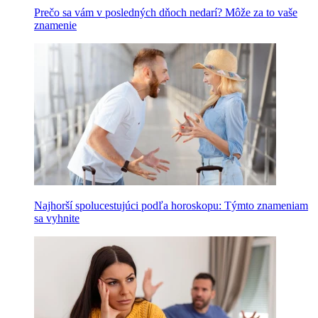
Prečo sa vám v posledných dňoch nedarí? Môže za to vaše
znamenie
Najhorší spolucestujúci podľa horoskopu: Týmto znameniam
sa vyhnite