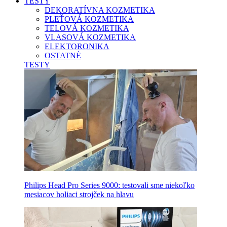
TESTY
DEKORATÍVNA KOZMETIKA
PLEŤOVÁ KOZMETIKA
TELOVÁ KOZMETIKA
VLASOVÁ KOZMETIKA
ELEKTORONIKA
OSTATNÉ
TESTY
Philips Head Pro Series 9000: testovali sme niekoľko
mesiacov holiaci strojček na hlavu