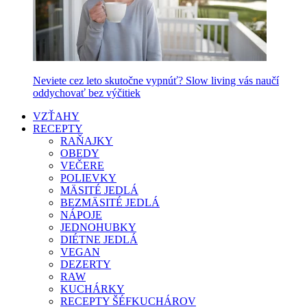
Neviete cez leto skutočne vypnúť? Slow living vás naučí
oddychovať bez výčitiek
VZŤAHY
RECEPTY
RAŇAJKY
OBEDY
VEČERE
POLIEVKY
MÄSITÉ JEDLÁ
BEZMÄSITÉ JEDLÁ
NÁPOJE
JEDNOHUBKY
DIÉTNE JEDLÁ
VEGAN
DEZERTY
RAW
KUCHÁRKY
RECEPTY ŠÉFKUCHÁROV