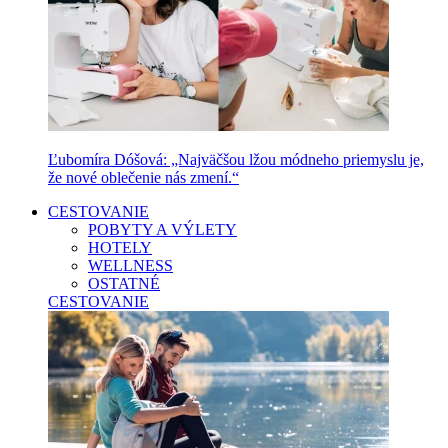
Ľubomíra Dóšová: „Najväčšou lžou módneho priemyslu je,
že nové oblečenie nás zmení.“
CESTOVANIE
POBYTY A VÝLETY
HOTELY
WELLNESS
OSTATNÉ
CESTOVANIE