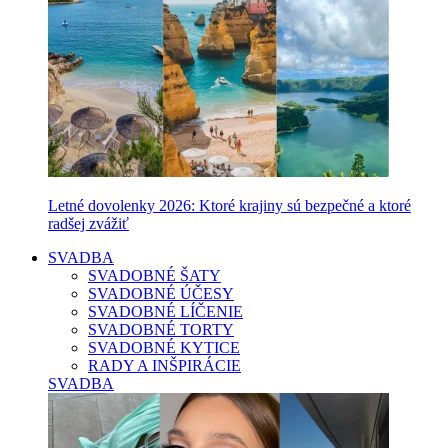
Letné dovolenky 2026: Ktoré krajiny sú bezpečné a ktoré
radšej zvážiť
SVADBA
SVADOBNÉ ŠATY
SVADOBNÉ ÚČESY
SVADOBNÉ LÍČENIE
SVADOBNÉ TORTY
SVADOBNÉ KYTICE
RADY A INŠPIRÁCIE
SVADBA