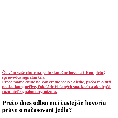
Čo vám vaše chute na jedlo skutočne hovoria? Kompletný
sprievodca signálmi tela
Prečo máme chute na konkrétne jedlo? Zistite, prečo telo túži
po sladkom, pečive, čokoláde či slaných snackoch a ako lepšie
rozumieť signálom organizmu.
Prečo dnes odborníci častejšie hovoria
práve o načasovaní jedla?