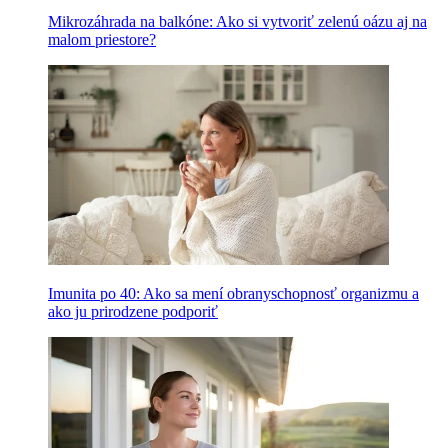
Mikrozáhrada na balkóne: Ako si vytvoriť zelenú oázu aj na
malom priestore?
Imunita po 40: Ako sa mení obranyschopnosť organizmu a
ako ju prirodzene podporiť