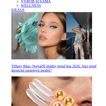
VYROB SI SAMA
WELLNESS
KRÁSA
Tiffany Blue: Najväčší módny trend leta 2026. Ako nosiť
ikonickú pastelovú modrú?