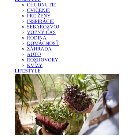
CHUDNUTIE
CVIČENIE
PRE ŽENY
INŠPIRÁCIE
SEBAROZVOJ
VOĽNÝ ČAS
RODINA
DOMÁCNOSŤ
ZÁHRADA
AUTO
ROZHOVORY
KVÍZY
LIFESTYLE