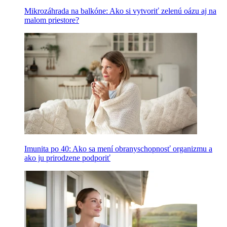
Mikrozáhrada na balkóne: Ako si vytvoriť zelenú oázu aj na
malom priestore?
Imunita po 40: Ako sa mení obranyschopnosť organizmu a
ako ju prirodzene podporiť