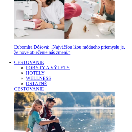
Ľubomíra Dóšová: „Najväčšou lžou módneho priemyslu je,
že nové oblečenie nás zmení.“
CESTOVANIE
POBYTY A VÝLETY
HOTELY
WELLNESS
OSTATNÉ
CESTOVANIE