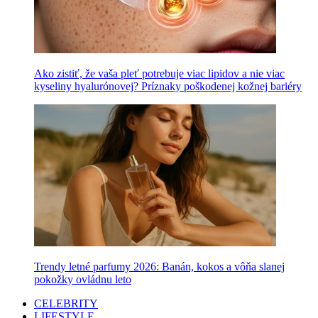
Ako zistiť, že vaša pleť potrebuje viac lipidov a nie viac
kyseliny hyalurónovej? Príznaky poškodenej kožnej bariéry
Trendy letné parfumy 2026: Banán, kokos a vôňa slanej
pokožky ovládnu leto
CELEBRITY
LIFESTYLE