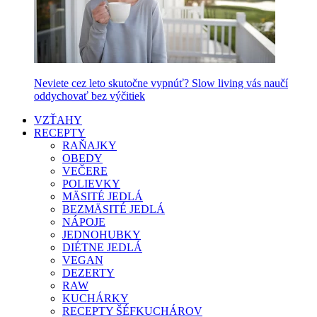
Neviete cez leto skutočne vypnúť? Slow living vás naučí
oddychovať bez výčitiek
VZŤAHY
RECEPTY
RAŇAJKY
OBEDY
VEČERE
POLIEVKY
MÄSITÉ JEDLÁ
BEZMÄSITÉ JEDLÁ
NÁPOJE
JEDNOHUBKY
DIÉTNE JEDLÁ
VEGAN
DEZERTY
RAW
KUCHÁRKY
RECEPTY ŠÉFKUCHÁROV