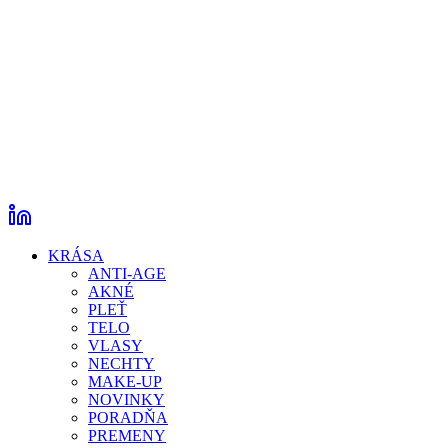
KRÁSA
ANTI-AGE
AKNÉ
PLEŤ
TELO
VLASY
NECHTY
MAKE-UP
NOVINKY
PORADŇA
PREMENY