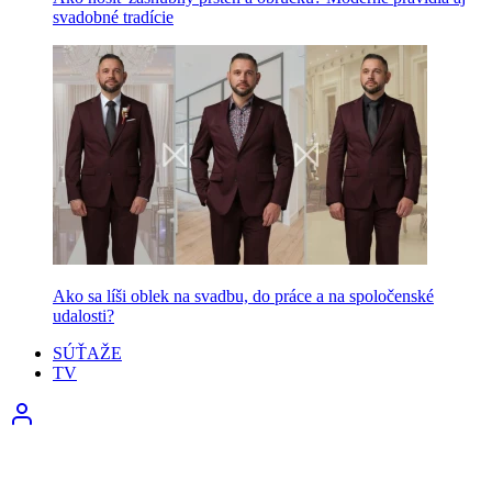
svadobné tradície
Ako sa líši oblek na svadbu, do práce a na spoločenské
udalosti?
SÚŤAŽE
TV