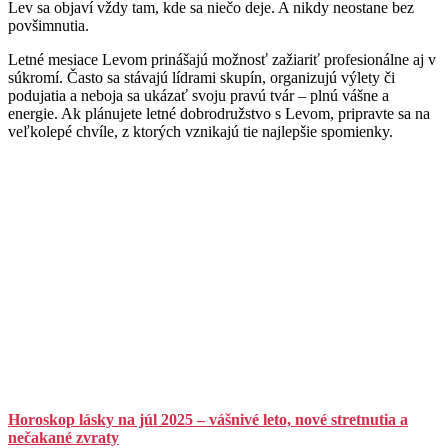
Lev sa objaví vždy tam, kde sa niečo deje. A nikdy neostane bez
povšimnutia.
Letné mesiace Levom prinášajú možnosť zažiariť profesionálne aj v
súkromí. Často sa stávajú lídrami skupín, organizujú výlety či
podujatia a neboja sa ukázať svoju pravú tvár – plnú vášne a
energie. Ak plánujete letné dobrodružstvo s Levom, pripravte sa na
veľkolepé chvíle, z ktorých vznikajú tie najlepšie spomienky.
Horoskop lásky na júl 2025 – vášnivé leto, nové stretnutia a
nečakané zvraty