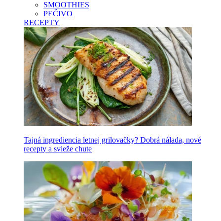
SMOOTHIES
PEČIVO
RECEPTY
Tajná ingrediencia letnej grilovačky? Dobrá nálada, nové
recepty a svieže chute