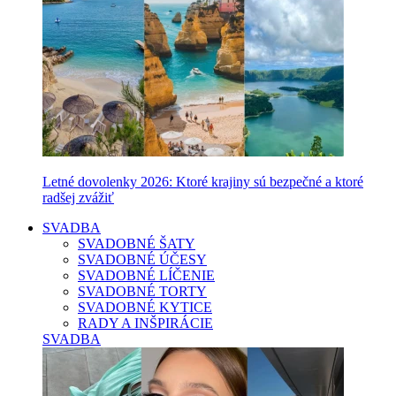
Letné dovolenky 2026: Ktoré krajiny sú bezpečné a ktoré
radšej zvážiť
SVADBA
SVADOBNÉ ŠATY
SVADOBNÉ ÚČESY
SVADOBNÉ LÍČENIE
SVADOBNÉ TORTY
SVADOBNÉ KYTICE
RADY A INŠPIRÁCIE
SVADBA