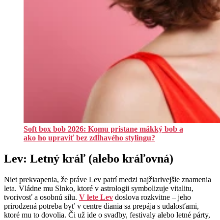
Soft box bob 2026: Komu pristane mäkký bob a
ako ho upraviť bez zdĺhavého stylingu?
Lev: Letný kráľ (alebo kráľovná)
Niet prekvapenia, že práve Lev patrí medzi najžiarivejšie znamenia
leta. Vládne mu Slnko, ktoré v astrologii symbolizuje vitalitu,
tvorivosť a osobnú silu.
V lete Lev
doslova rozkvitne – jeho
prirodzená potreba byť v centre diania sa prepája s udalosťami,
ktoré mu to dovolia. Či už ide o svadby, festivaly alebo letné párty,