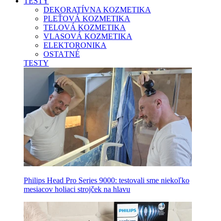
TESTY
DEKORATÍVNA KOZMETIKA
PLEŤOVÁ KOZMETIKA
TELOVÁ KOZMETIKA
VLASOVÁ KOZMETIKA
ELEKTORONIKA
OSTATNÉ
TESTY
Philips Head Pro Series 9000: testovali sme niekoľko
mesiacov holiaci strojček na hlavu