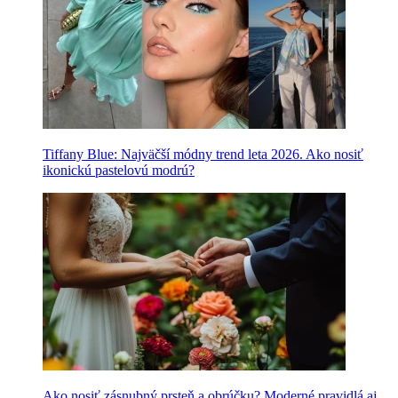
Tiffany Blue: Najväčší módny trend leta 2026. Ako nosiť
ikonickú pastelovú modrú?
Ako nosiť zásnubný prsteň a obrúčku? Moderné pravidlá aj