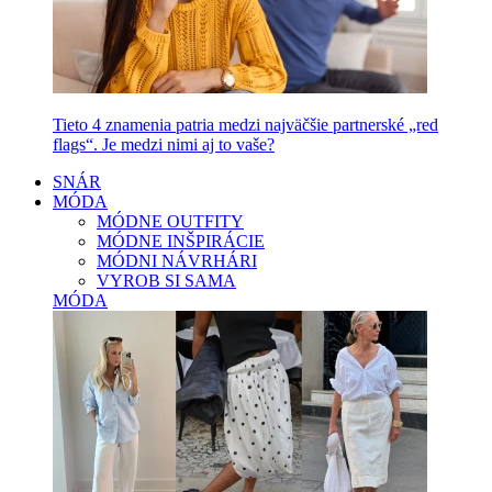
Tieto 4 znamenia patria medzi najväčšie partnerské „red
flags“. Je medzi nimi aj to vaše?
SNÁR
MÓDA
MÓDNE OUTFITY
MÓDNE INŠPIRÁCIE
MÓDNI NÁVRHÁRI
VYROB SI SAMA
MÓDA