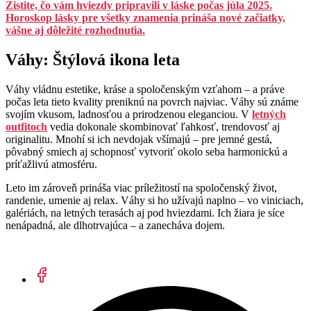
Zistite, čo vám hviezdy pripravili v láske počas júla 2025.
Horoskop lásky pre všetky znamenia prináša nové začiatky,
vášne aj dôležité rozhodnutia.
Váhy: Štýlová ikona leta
Váhy vládnu estetike, kráse a spoločenským vzťahom – a práve
počas leta tieto kvality preniknú na povrch najviac. Váhy sú známe
svojím vkusom, ladnosťou a prirodzenou eleganciou. V
letných
outfitoch
vedia dokonale skombinovať ľahkosť, trendovosť aj
originalitu. Mnohí si ich nevdojak všímajú – pre jemné gestá,
pôvabný smiech aj schopnosť vytvoriť okolo seba harmonickú a
príťažlivú atmosféru.
Leto im zároveň prináša viac príležitostí na spoločenský život,
randenie, umenie aj relax. Váhy si ho užívajú naplno – vo viniciach,
galériách, na letných terasách aj pod hviezdami. Ich žiara je síce
nenápadná, ale dlhotrvajúca – a zanecháva dojem.