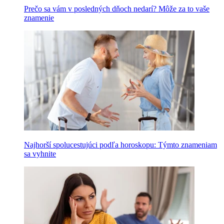
Prečo sa vám v posledných dňoch nedarí? Môže za to vaše
znamenie
Najhorší spolucestujúci podľa horoskopu: Týmto znameniam
sa vyhnite