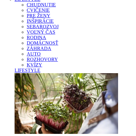
CHUDNUTIE
CVIČENIE
PRE ŽENY
INŠPIRÁCIE
SEBAROZVOJ
VOĽNÝ ČAS
RODINA
DOMÁCNOSŤ
ZÁHRADA
AUTO
ROZHOVORY
KVÍZY
LIFESTYLE