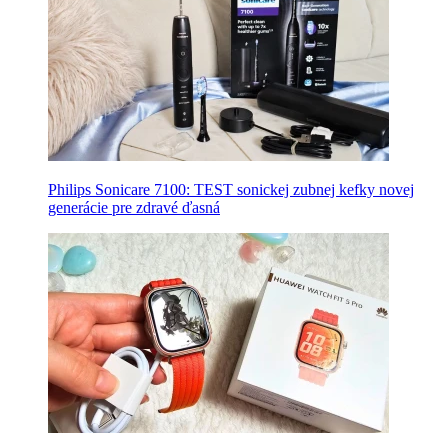
Philips Sonicare 7100: TEST sonickej zubnej kefky novej
generácie pre zdravé ďasná