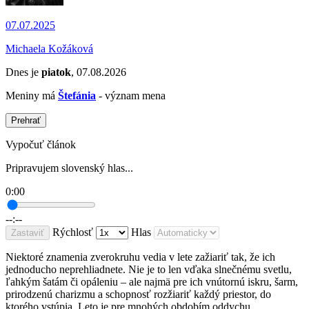
07.07.2025
Michaela Kožáková
Dnes je
piatok
, 07.08.2026
Meniny má
Štefánia
- význam mena
Prehrať
Vypočuť článok
Pripravujem slovenský hlas...
0:00
--:--
Rýchlosť
Hlas
Zastaviť
Niektoré znamenia zverokruhu vedia v lete zažiariť tak, že ich
jednoducho neprehliadnete. Nie je to len vďaka slnečnému svetlu,
ľahkým šatám či opáleniu – ale najmä pre ich vnútornú iskru, šarm,
prirodzenú charizmu a schopnosť rozžiariť každý priestor, do
ktorého vstúpia. Leto je pre mnohých obdobím oddychu,