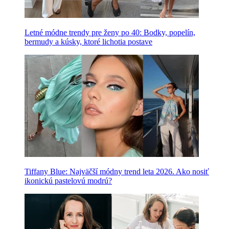
Letné módne trendy pre ženy po 40: Bodky, popelín,
bermudy a kúsky, ktoré lichotia postave
Tiffany Blue: Najväčší módny trend leta 2026. Ako nosiť
ikonickú pastelovú modrú?