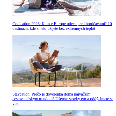
Coolcation 2026: Kam v Európe utiecť pred horúčavami? 10
destinácií, kde si leto užijete bez extrémnych teplôt
Staycation: Prečo je dovolenka doma najväčším
cestovateľským trendom? Ušetríte stovky eur a oddýchnete si
viac