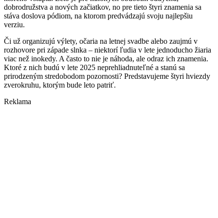
dobrodružstva a nových začiatkov, no pre tieto štyri znamenia sa
stáva doslova pódiom, na ktorom predvádzajú svoju najlepšiu
verziu.
Či už organizujú výlety, očaria na letnej svadbe alebo zaujmú v
rozhovore pri západe slnka – niektorí ľudia v lete jednoducho žiaria
viac než inokedy. A často to nie je náhoda, ale odraz ich znamenia.
Ktoré z nich budú v lete 2025 neprehliadnuteľné a stanú sa
prirodzeným stredobodom pozornosti? Predstavujeme štyri hviezdy
zverokruhu, ktorým bude leto patriť.
Reklama