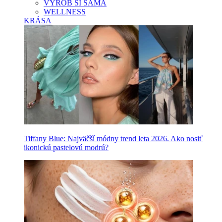
VYROB SI SAMA
WELLNESS
KRÁSA
Tiffany Blue: Najväčší módny trend leta 2026. Ako nosiť
ikonickú pastelovú modrú?